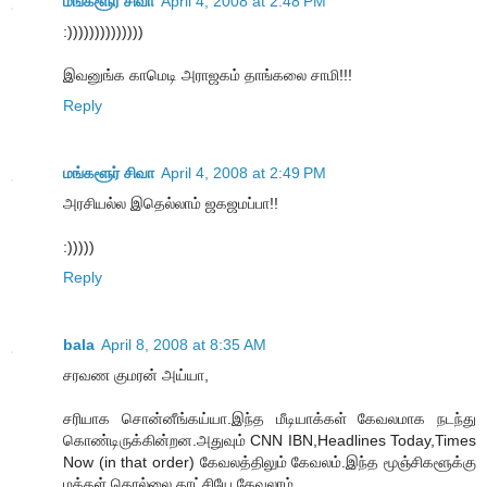
மங்களூர் சிவா
April 4, 2008 at 2:48 PM
:))))))))))))))
இவனுங்க காமெடி அராஜகம் தாங்கலை சாமி!!!
Reply
மங்களூர் சிவா
April 4, 2008 at 2:49 PM
அரசியல்ல இதெல்லாம் ஜகஜமப்பா!!
:)))))
Reply
bala
April 8, 2008 at 8:35 AM
சரவண குமரன் அய்யா,
சரியாக சொன்னீங்கய்யா.இந்த மீடியாக்கள் கேவலமாக நடந்து
கொண்டிருக்கின்றன.அதுவும் CNN IBN,Headlines Today,Times
Now (in that order) கேவலத்திலும் கேவலம்.இந்த மூஞ்சிகளூக்கு
மக்கள் தொல்லை காட்சியே தேவலாம்.