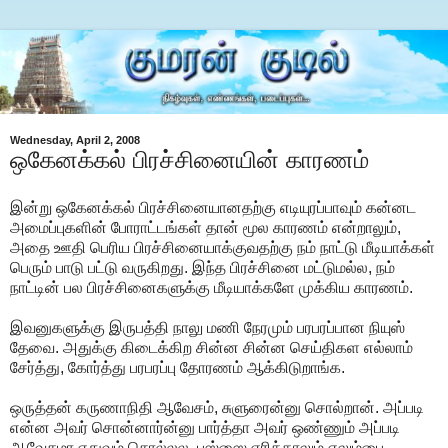
Wednesday, April 2, 2008
ஒகேனக்கல் பிரச்சினையின் காரணம்
இன்று ஒகேனக்கல் பிரச்சினையானதற்கு எடியுரப்பாவும் கன்னட
அமைப்புகளின் போராட்டங்கள் தான் மூல காரணம் என்றாலும்,
அதை ஊதி பெரிய பிரச்சினையாக்குவதற்கு நம் நாட்டு மீடியாக்கள்
பெரும் பாடு பட்டு வருகிறது. இந்த பிரச்சினை மட்டுமல்ல, நம்
நாட்டின் பல பிரச்சினைகளுக்கு மீடியாக்களே முக்கிய காரணம்.
இவனுகளுக்கு இருபத்தி நாலு மணி நேரமும் பரபரப்பான நியுஸ்
தேவை. அதுக்கு கிடைக்கிற சின்ன சின்ன செய்திகள எல்லாம்
சேர்த்து, கோர்த்து பரபரப்பு தோரணம் ஆக்கிடுறாங்க.
ஒருத்தன் கருணாநிதி ஆவேசம், சுளுரைன்னு சொல்றான். அப்படி
என்ன அவர் சொன்னார்ன்னு பார்த்தா அவர் ஒண்ணும் அப்படி
ஆவேசமா எதுவும் சொல்லல. பஸ்ஸை எரித்தாலும் எலும்பை