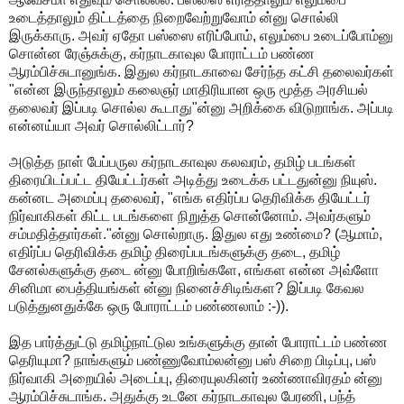
உடைத்தாலும் திட்டத்தை நிறைவேற்றுவோம் ன்னு சொல்லி
இருக்காரு. அவர் ஏதோ பஸ்ஸை எரிப்போம், எலும்பை உடைப்போம்னு
சொன்ன ரேஞ்சுக்கு, கர்நாடகாவுல போராட்டம் பண்ண
ஆரம்பிச்சுடானுங்க. இதுல கர்நாடகாவை சேர்ந்த கட்சி தலைவர்கள்
"என்ன இருந்தாலும் கலைஞர் மாதிரியான ஒரு மூத்த அரசியல்
தலைவர் இப்படி சொல்ல கூடாது"ன்னு அறிக்கை விடுறாங்க. அப்படி
என்னய்யா அவர் சொல்லிட்டார்?
அடுத்த நாள் பேப்பருல கர்நாடகாவுல கலவரம், தமிழ் படங்கள்
திரையிடப்பட்ட தியேட்டர்கள் அடித்து உடைக்க பட்டதுன்னு நியுஸ்.
கன்னட அமைப்பு தலைவர், "எங்க எதிர்ப்ப தெரிவிக்க தியேட்டர்
நிர்வாகிகள் கிட்ட படங்களை நிறுத்த சொன்னோம். அவர்களும்
சம்மதித்தார்கள்."ன்னு சொல்றாரு. இதுல எது உண்மை? (ஆமாம்,
எதிர்ப்ப தெரிவிக்க தமிழ் திரைப்படங்களுக்கு தடை, தமிழ்
சேனல்களுக்கு தடை ன்னு போறிங்களே, எங்கள என்ன அவ்ளோ
சினிமா பைத்தியங்கள் ன்னு நினைச்சிடிங்கள? இப்படி கேவல
படுத்துனதுக்கே ஒரு போராட்டம் பண்ணலாம் :-)).
இத பார்த்துட்டு தமிழ்நாட்டுல உங்களுக்கு தான் போராட்டம் பண்ண
தெரியுமா? நாங்களும் பண்ணுவோம்லன்னு பஸ் சிறை பிடிப்பு, பஸ்
நிர்வாகி அறையில் அடைப்பு, திரையுலகினர் உண்ணாவிரதம் ன்னு
ஆரம்பிச்சுடாங்க. அதுக்கு உடனே கர்நாடகாவுல பேரணி, பந்த்