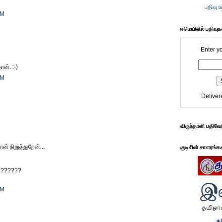
பதிவு 
PM
ஈமெயிலில் பதிவு
Enter y
ான். :-)
PM
Deliver
விருந்தாளி பதிவே
ன் நிறுத்துறேன்...
குடிலின் சாளரங்க
ா???????
PM