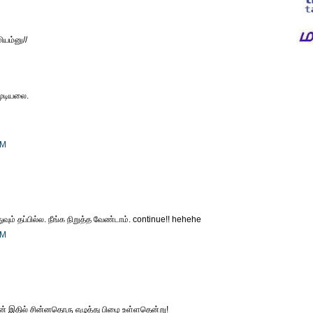
ியம்னு//
முடியலை.
PM
ுவும் தப்பில்ல. நீங்க நிறுத்த வேண்டாம். continue!! hehehe
PM
் இதில் சின்னதொரு எழுத்து பிழை உள்ளதென்று!