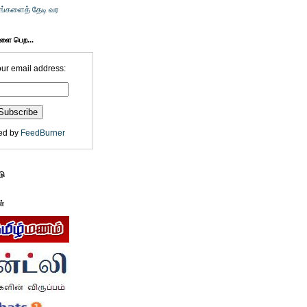
உங்களைத் தேடி வர
களை பெற...
our email address:
ed by
FeedBurner
டு
ள்