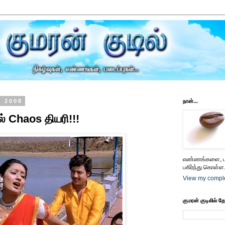
, 2008
நான்...
் Chaos தியரி!!!
எண்ணங்களை, பட
பகிர்ந்து கொள்ள.
View my comple
குமரன் குடிலில் த