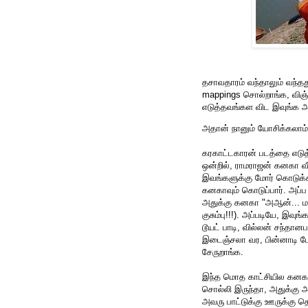
தசாவதாரம் வந்தாலும் வந்த
mappings சொல்றாங்க, விஞ்
எடுத்தவங்கள விட இவுங்க அ
அதான் நானும் யோசிக்கலாம்னு
கரகாட்டகாரன் படத்தை எடுத்
ஒன்றில், ராமராஜன் கனகா வீட
இவங்களுக்கு மோர் கொடுக்க 
கனகாவும் கொடுப்பார். அப்ப
அதுக்கு கனகா "அஆன்... மாட
குசும்பு!!!). அப்படியே, இவ
டூயட் பாடி, வில்லன் சந்தான
இடைஞ்சலா வர, பின்னாடி போ
சேருறாங்க.
இந்த மொத காட்சியில கனகா 
சொல்லி இருந்தா, அதுக்கு அ
அவரு பாட்டுக்கு ஊருக்கு தெ