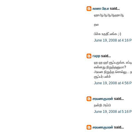
கானா பிரபா
said...
ஹாஆஆஆஆஹாஆ
தல
பிச்சு உதறீட்டீங்க ;-)
June 19, 2008 at 4:16 
rapp
said...
ஹ ஹ ஹ! சூப்பருங்க. எப்ட
என்னது நிறுத்தனுமா?
அவன நிறுத்த சொல்லு... நா
சூப்பர் பன்ச்
June 19, 2008 at 4:56 
சரவணகுமரன்
said...
நன்றி அம்பி
June 19, 2008 at 5:16 
சரவணகுமரன்
said...