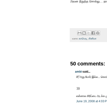
அவன நிறுத்த சொல்லு... நான்
வகை
காமெடி
,
சினிமா
50 comments:
ambi
said...
//("அது மோர் இல்ல... கொம
:)))
என்னால சிரிப்பை அடக்க 
June 19, 2008 at 4:03 