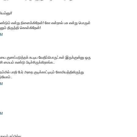
ியம்னு//
ண்டும் என்று நினைக்கிறேன்! கோ என்றால் பசு என்று பொருள்
ானும் திருத்தி கொள்கிறேன்!
PM
ை குணப்படுத்தக் கூடிய வேதிப்பொருட்கள் இருக்குன்னு ஒரு
ி மையம் கண்டு பிடிச்சிருக்கிறாங்க..
மில் பாதி பேர் அதை குடிக்காட்டியும் கோமியத்திலிருந்து
டுவோம்..
PM
PM
துவும் தப்பில்ல.