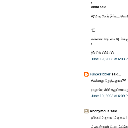
/
ambi said...
//("அது மோர் இல்ல... கொம
:)))
என்னால சிரிப்பை அடக்க 
/
ரிப்பீட்டேய்ய்ய்ய்ய்
June 19, 2008 at 6:03 
FunScribbler
said...
//என்னது நிறுத்தனுமா?//
நாலு பேர சிரிக்கனும்னா எத
June 19, 2008 at 6:09 
Anonymous said...
ஹிஹி! அருமை! அருமை !
ஆனால் நான் நினைக்கிறேன