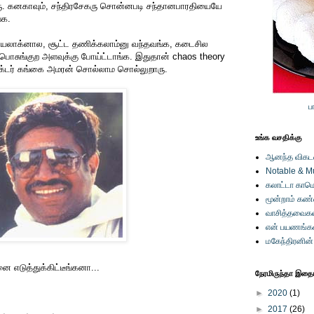
ு. கனகாவும், சந்திரசேகரு சொன்னபடி சந்தானபாரதியையே
்க.
டயலாக்னால, சூட்ட தணிக்கலாம்னு வந்தவங்க, கடைசில
லு பொசுங்குற அளவுக்கு போய்ட்டாங்க. இதுதான் chaos theory
்டர் கங்கை அமரன் சொல்லாம சொல்லுறாரு.
ப
உங்க வசதிக்கு
ஆனந்த விகடனி
Notable & M
கலாட்டா காமெ
மூன்றாம் கண
வாசித்தவைகள
என் பயணங்க
மகேந்திரனின
ை எடுத்துக்கிட்டீங்கனா...
நேரமிருந்தா இதையு
►
2020
(1)
►
2017
(26)