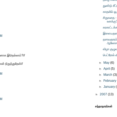
துண்டு சீட்
காதலில் ஒர
சிறுகதை -
உனக்கு
கரகாட்டக்க
இளையதளப
PM
தசாவதாரம்
ஆலோச
விழா குழு
பெட்ரோல் வ
ினாக இதெல்லாம்?//
►
May
(6)
ன் நிறுத்துறேன்//
►
April
(5)
PM
►
March
(3
►
Februar
►
January
►
2007
(13)
PM
சந்தாதாரர்கள்