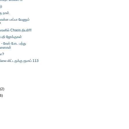
டு
ு நாள்.
 என்ன பாப்பா வேணும்
?
ாரனில் Chaos தியரி!!!
தி ஜோக்குகள்
 - கேஸ் போட பத்து
னைகள்
வா?
ிலை லிட்டருக்கு ரூபாய் 113
)
y
(2)
(6)