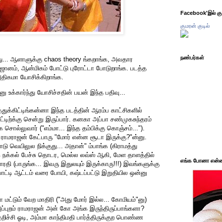
Facebook'இல் கும
குமரன் குடில்
நண்பர்கள்
து... ஆளாளுக்கு chaos theory ங்கறாங்க, அவதார
ஜானம், ஆன்மிகம் போட்டு புரோட்டா போடுறாங்க. படத்த
திகமா யோசிக்கிறாங்க.
 உக்கார்ந்து யோசிச்சதின் பயன் இந்த பதிவு...
துக்கிட்டிங்கன்னா இந்த படத்தின் ஆரம்ப காட்சிகளில்
்டிற்க்கு சென்று இருப்பார். கனகா அப்பா சண்முகசுந்தரம்
சொல்லுவார் ("எம்மா... இந்த தம்பிக்கு கொஞ்சம்...").
 ராமராஜன் கேட்பாரு "மோர் என்ன சூடா இருக்கு?"ன்னு.
ு வெயிலுல நிக்குது... அதான்" ம்பாங்க (கிராமத்து
ுங்க நக்கல் பேச்சு தொடர, மெல்ல லவ்ஸ் ஆகி, மேள தாளத்தில்
எங்க போனா என்ன 
பாரதி (பாருங்க... இவரு இதுலயும் இருக்காரு!!!) இவங்களுக்கு
ட்டி ஆட்டம் வரை போயி, கஷ்டப்பட்டு இறுதியில ஒன்னு
மட்டும் வேற மாதிரி ("அது மோர் இல்ல... கோமியம்"னு)
ப்புறம் ராமராஜன் அன் கோ அங்க இருந்திருப்பாங்களா?
றிச்சி ஓடி, அம்மா காந்திமதி பார்த்திருக்குற பொண்ண