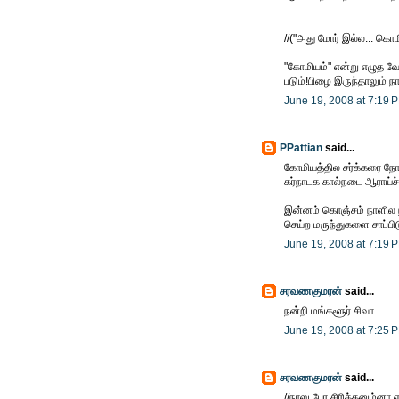
//("அது மோர் இல்ல... கொம
"கோமியம்" என்று எழுத வே
படும்!பிழை இருந்தாலும் ந
June 19, 2008 at 7:19 
PPattian
said...
கோமியத்தில சர்க்கரை நோய
கர்நாடக கால்நடை ஆராய்ச்ச
இன்னம் கொஞ்சம் நாளில நம்
செய்ற மருந்துகளை சாப்பி
June 19, 2008 at 7:19 
சரவணகுமரன்
said...
நன்றி மங்களூர் சிவா
June 19, 2008 at 7:25 
சரவணகுமரன்
said...
//நாலு பேர சிரிக்கனும்னா எ