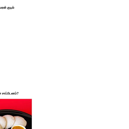
ரன் குடில்
சாப்பிடலாம்?