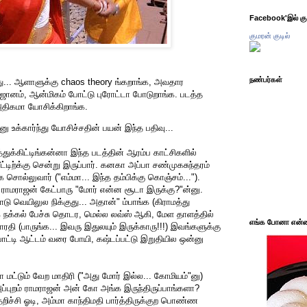
Facebook'இல் கும
குமரன் குடில்
நண்பர்கள்
து... ஆளாளுக்கு chaos theory ங்கறாங்க, அவதார
ஜானம், ஆன்மிகம் போட்டு புரோட்டா போடுறாங்க. படத்த
திகமா யோசிக்கிறாங்க.
 உக்கார்ந்து யோசிச்சதின் பயன் இந்த பதிவு...
துக்கிட்டிங்கன்னா இந்த படத்தின் ஆரம்ப காட்சிகளில்
்டிற்க்கு சென்று இருப்பார். கனகா அப்பா சண்முகசுந்தரம்
சொல்லுவார் ("எம்மா... இந்த தம்பிக்கு கொஞ்சம்...").
 ராமராஜன் கேட்பாரு "மோர் என்ன சூடா இருக்கு?"ன்னு.
ு வெயிலுல நிக்குது... அதான்" ம்பாங்க (கிராமத்து
ுங்க நக்கல் பேச்சு தொடர, மெல்ல லவ்ஸ் ஆகி, மேள தாளத்தில்
எங்க போனா என்ன 
பாரதி (பாருங்க... இவரு இதுலயும் இருக்காரு!!!) இவங்களுக்கு
ட்டி ஆட்டம் வரை போயி, கஷ்டப்பட்டு இறுதியில ஒன்னு
மட்டும் வேற மாதிரி ("அது மோர் இல்ல... கோமியம்"னு)
ப்புறம் ராமராஜன் அன் கோ அங்க இருந்திருப்பாங்களா?
றிச்சி ஓடி, அம்மா காந்திமதி பார்த்திருக்குற பொண்ண