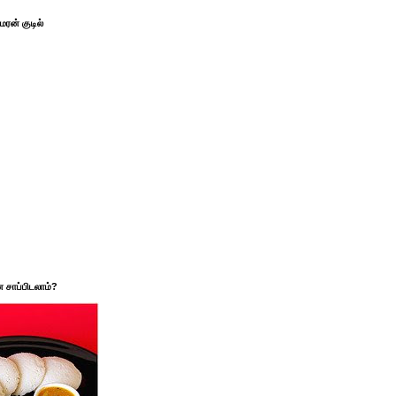
ரன் குடில்
சாப்பிடலாம்?