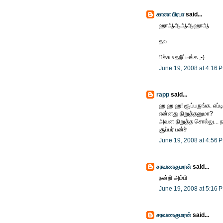
கானா பிரபா
said...
ஹாஆஆஆஆஹாஆ
தல
பிச்சு உதறீட்டீங்க ;-)
June 19, 2008 at 4:16 
rapp
said...
ஹ ஹ ஹ! சூப்பருங்க. எப்ட
என்னது நிறுத்தனுமா?
அவன நிறுத்த சொல்லு... நா
சூப்பர் பன்ச்
June 19, 2008 at 4:56 
சரவணகுமரன்
said...
நன்றி அம்பி
June 19, 2008 at 5:16 
சரவணகுமரன்
said...