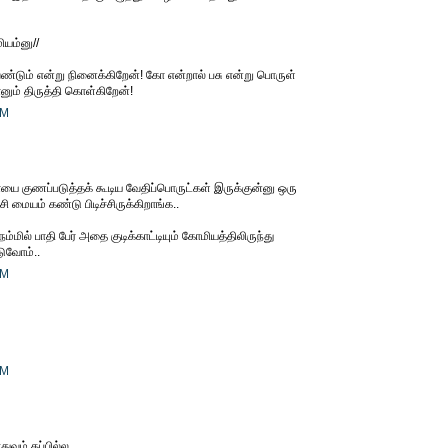
ியம்னு//
ண்டும் என்று நினைக்கிறேன்! கோ என்றால் பசு என்று பொருள்
ானும் திருத்தி கொள்கிறேன்!
PM
ை குணப்படுத்தக் கூடிய வேதிப்பொருட்கள் இருக்குன்னு ஒரு
ி மையம் கண்டு பிடிச்சிருக்கிறாங்க..
மில் பாதி பேர் அதை குடிக்காட்டியும் கோமியத்திலிருந்து
டுவோம்..
PM
PM
துவும் தப்பில்ல.