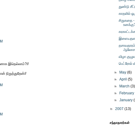
துண்டு சீட்
காதலில் ஒர
சிறுகதை -
உனக்கு
கரகாட்டக்க
இளையதளப
PM
தசாவதாரம்
ஆலோச
விழா குழு
பெட்ரோல் வ
ினாக இதெல்லாம்?//
►
May
(6)
ன் நிறுத்துறேன்//
►
April
(5)
PM
►
March
(3
►
Februar
►
January
►
2007
(13)
PM
சந்தாதாரர்கள்