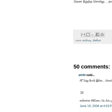
அவன நிறுத்த சொல்லு... நான்
வகை
காமெடி
,
சினிமா
50 comments:
ambi
said...
//("அது மோர் இல்ல... கொம
:)))
என்னால சிரிப்பை அடக்க 
June 19, 2008 at 4:03 