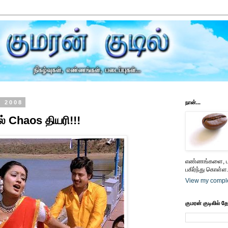
, 2008
நான்...
் Chaos தியரி!!!
எண்ணங்களை, பட
பகிர்ந்து கொள்ள.
View my comple
குமரன் குடிலில் த