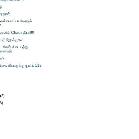
டு
ு நாள்.
 என்ன பாப்பா வேணும்
?
ாரனில் Chaos தியரி!!!
தி ஜோக்குகள்
 - கேஸ் போட பத்து
னைகள்
வா?
ிலை லிட்டருக்கு ரூபாய் 113
)
y
(2)
(6)