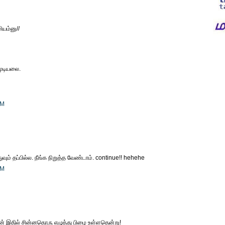
ியம்னு//
முடியலை.
PM
ுவும் தப்பில்ல. நீங்க நிறுத்த வேண்டாம். continue!! hehehe
PM
் இதில் சின்னதொரு எழுத்து பிழை உள்ளதென்று!