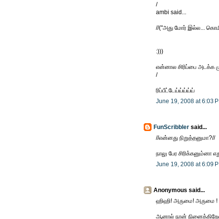
/
ambi said...
//("அது மோர் இல்ல... கொம
:)))
என்னால சிரிப்பை அடக்க 
/
ரிப்பீட்டேய்ய்ய்ய்ய்
June 19, 2008 at 6:03 
FunScribbler
said...
//என்னது நிறுத்தனுமா?//
நாலு பேர சிரிக்கனும்னா எத
June 19, 2008 at 6:09 
Anonymous said...
ஹிஹி! அருமை! அருமை !
ஆனால் நான் நினைக்கிறேன