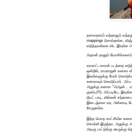
தசாவதாரம் வந்தாலும் வந்த
mappings சொல்றாங்க, விஞ்
எடுத்தவங்கள விட இவுங்க அ
அதான் நானும் யோசிக்கலாம்னு
கரகாட்டகாரன் படத்தை எடுத்
ஒன்றில், ராமராஜன் கனகா வீட
இவங்களுக்கு மோர் கொடுக்க 
கனகாவும் கொடுப்பார். அப்ப
அதுக்கு கனகா "அஆன்... மாட
குசும்பு!!!). அப்படியே, இவ
டூயட் பாடி, வில்லன் சந்தான
இடைஞ்சலா வர, பின்னாடி போ
சேருறாங்க.
இந்த மொத காட்சியில கனகா 
சொல்லி இருந்தா, அதுக்கு அ
அவரு பாட்டுக்கு ஊருக்கு தெ