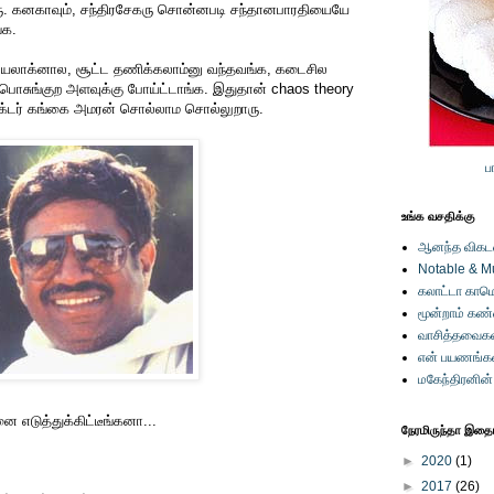
ு. கனகாவும், சந்திரசேகரு சொன்னபடி சந்தானபாரதியையே
்க.
டயலாக்னால, சூட்ட தணிக்கலாம்னு வந்தவங்க, கடைசில
லு பொசுங்குற அளவுக்கு போய்ட்டாங்க. இதுதான் chaos theory
்டர் கங்கை அமரன் சொல்லாம சொல்லுறாரு.
ப
உங்க வசதிக்கு
ஆனந்த விகடனி
Notable & M
கலாட்டா காமெ
மூன்றாம் கண
வாசித்தவைகள
என் பயணங்க
மகேந்திரனின
ை எடுத்துக்கிட்டீங்கனா...
நேரமிருந்தா இதையு
►
2020
(1)
►
2017
(26)