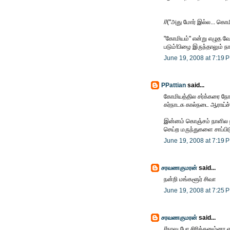
//("அது மோர் இல்ல... கொம
"கோமியம்" என்று எழுத வே
படும்!பிழை இருந்தாலும் ந
June 19, 2008 at 7:19 
PPattian
said...
கோமியத்தில சர்க்கரை நோய
கர்நாடக கால்நடை ஆராய்ச்ச
இன்னம் கொஞ்சம் நாளில நம்
செய்ற மருந்துகளை சாப்பி
June 19, 2008 at 7:19 
சரவணகுமரன்
said...
நன்றி மங்களூர் சிவா
June 19, 2008 at 7:25 
சரவணகுமரன்
said...
//நாலு பேர சிரிக்கனும்னா எ