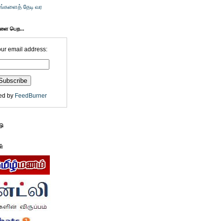
உங்களைத் தேடி வர
களை பெற...
our email address:
ed by
FeedBurner
டு
ள்