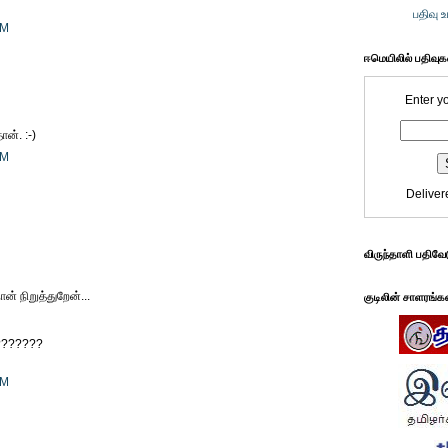
பதிவு 
PM
ஈமெயிலில் பதிவு
Enter y
ான். :-)
PM
Deliver
விருந்தாளி பதிவே
ன் நிறுத்துறேன்...
குடிலின் சாளரங்க
ா???????
PM