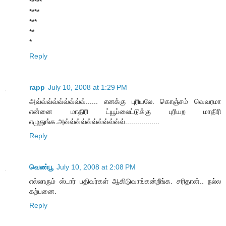
*****
****
***
**
*
Reply
rapp
July 10, 2008 at 1:29 PM
அவ்வ்வ்வ்வ்வ்வ்வ்வ்...... எனக்கு புரியலே. கொஞ்சம் வெவரமா
என்னை மாதிரி ட்யூப்லைட்டுக்கு புரியற மாதிரி
எழுதுங்க.அவ்வ்வ்வ்வ்வ்வ்வ்வ்வ்வ்.................
Reply
வெண்பூ
July 10, 2008 at 2:08 PM
எல்லாரும் ஸ்டார் பதிவர்கள் ஆகிடுவாங்கன்றீங்க. ச‌ரிதான்.. நல்ல
கற்பனை.
Reply