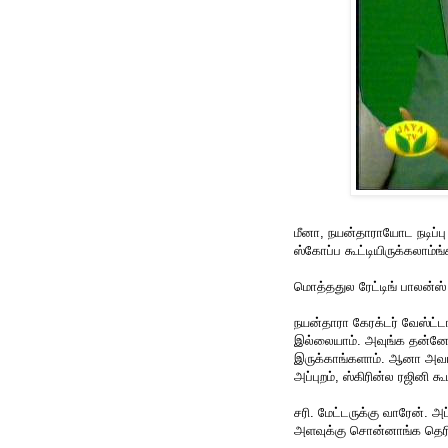
மீனா, நயன்தாராயோட நடிப்ப
ஸ்கோப்ப கூட்டியிருக்கலாம்
மொத்ததுல ரேட்டிங் பாலன்ஸ் ஆ
நயன்தாரா கேரக்டர் வேஸ்ட்டாம
இல்லையாம். அவுங்க தன்னோட
இருக்காங்களாம். ஆனா அவங்
அப்புறம், ஸ்கிரின்ல ரஜினி
சரி. மேட்டருக்கு வாரேன். அ
அளவுக்கு சொன்னாங்க தெரி