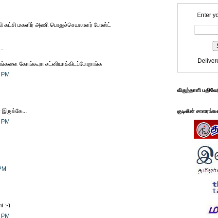
Enter y
ீவி கட்சி மகளிர் அணி பொதுச்செயலாளர் போஸ்ட்
..
Deliver
உங்களை கோங்கூரா சட்னியாக்கிடப்போறாங்க
9 PM
விருந்தாளி பதிவே
 இருக்கே...
குடிலின் சாளரங்க
8 PM
 PM
 :-)
2 PM