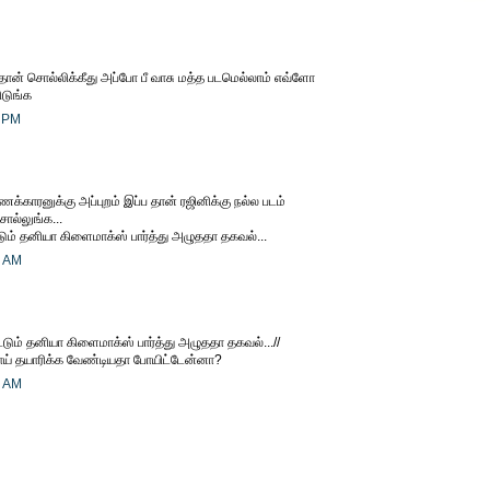
ான் சொல்லிக்கீது அப்போ பீ வாசு மத்த படமெல்லாம் எவ்ளோ
ிடுங்க
6 PM
க்காரனுக்கு அப்புறம் இப்ப தான் ரஜினிக்கு நல்ல படம்
ொல்லுங்க...
டும் தனியா கிளைமாக்ஸ் பார்த்து அழுததா தகவல்...
3 AM
ட்டும் தனியா கிளைமாக்ஸ் பார்த்து அழுததா தகவல்...//
ோய் தயாரிக்க வேண்டியதா போயிட்டேன்னா?
1 AM