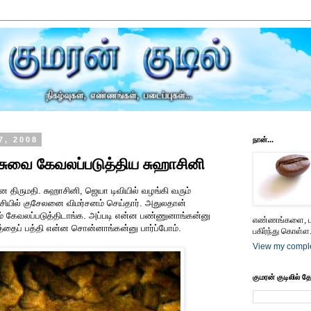
7, 2008
நான்...
ாசுவை கேவலப்படுத்திய சுஹாசினி
ன திருமதி. சுஹாசினி, ஜெயா டிவியில் வழங்கி வரும்
்ச்சியில் குசேலனை விமர்சனம் செய்தார். அதுலதான்
ம் கேவலப்படுத்திடாங்க. அப்படி என்ன பண்ணுனாங்கன்னு
எண்ணங்களை, பட
படத்தைப் பத்தி என்ன சொன்னாங்கன்னு பார்ப்போம்.
பகிர்ந்து கொள்ள.
View my comple
குமரன் குடிலில் த