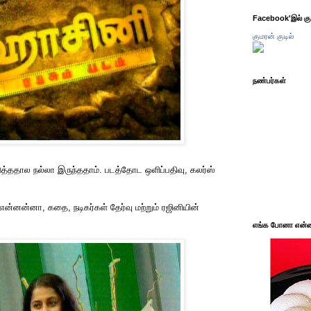
Facebook'இல் கும
குமரன் குடில்
நண்பர்கள்
த்ததால நல்லா இருந்ததாம். படத்தோட ஒளிப்பதிவு, கலர்ஸ்
என்னன்னா, கதை, நடிகர்கள் தேர்வு மற்றும் ரஜினியின்
எங்க போனா என்ன 