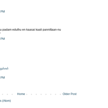
7 PM
u padam eduthu en kaasai kaali pannittaan-nu
?
7 PM
துக்கள்
9 PM
Home
Older Post
s (Atom)