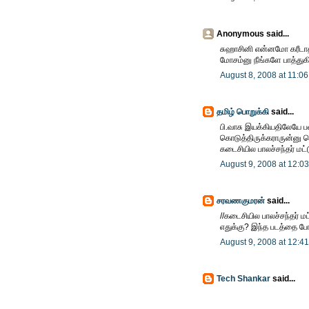
Anonymous said...
சுஹாசினி என்னமோ கரீடாத
மோசம்னு நீங்களே பாத்துக
August 8, 2008 at 11:0
தமிழ் பொறுக்கி
said...
பி.வாசு இயக்கியதிலேயே பண
கொடுத்திருக்கராருன்னு ச
கடைசியில பாலச்சந்தர் மட்
August 9, 2008 at 12:0
சரவணகுமரன்
said...
//கடைசியில பாலச்சந்தர் ம
எதுக்கு? இந்த படத்தை ப
August 9, 2008 at 12:4
Tech Shankar
said...