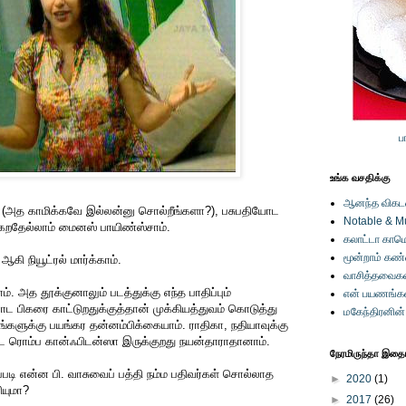
ப
உங்க வசதிக்கு
ஆனந்த விகடனி
ு (அத காமிக்கவே இல்லன்னு சொல்றீங்களா?), பசுபதியோட
Notable & M
ங்கறதேல்லாம் மைனஸ் பாயிண்ஸ்சாம்.
கலாட்டா காமெ
மூன்றாம் கண
கி நியூட்ரல் மார்க்காம்.
வாசித்தவைகள
். அத தூக்குனாலும் படத்துக்கு எந்த பாதிப்பும்
என் பயணங்க
 பிகரை காட்டுறதுக்குத்தான் முக்கியத்துவம் கொடுத்து
மகேந்திரனின
களுக்கு பயங்கர தன்னம்பிக்கையாம். ராதிகா, நதியாவுக்கு
 கூட ரொம்ப கான்ஃபிடன்ஸா இருக்குறது நயன்தாராதானாம்.
நேரமிருந்தா இதையு
ப்படி என்ன பி. வாசுவைப் பத்தி நம்ம பதிவர்கள் சொல்லாத
►
2020
(1)
யுமா?
►
2017
(26)