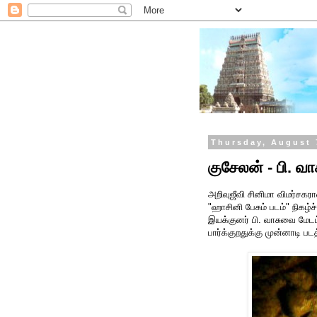
Thursday, August 
குசேலன் - பி. வ
அறிவுஜீவி சினிமா விமர்சகரா
"ஹாசினி பேசும் படம்" நிகழ
இயக்குனர் பி. வாசுவை மேட
பார்க்குறதுக்கு முன்னாடி 