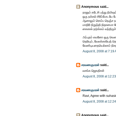
Anonymous said...
நானும் கடேசி பத்து நிமிஷம
ஒரு நக்கல் சிரிப்போடயே பே
ஆனாலும் ரொம்ப நெஞ்ச நக
மாதிரி நிறுத்தி நிதானமா ய
கைகால் நடுக்கம் வந்தி
அப்புறம் எவனோ ஒரு வெளங்
தெரியும், வேலக்காரியத் 
வேண்டியதையெல்லாம் நிகழ்ச
August 8, 2008 at 7:19
சரவணகுமரன்
said...
வாங்க ஜெகதீசன்
August 8, 2008 at 12:2
சரவணகுமரன்
said...
Ravi, Agree with suhasi
August 8, 2008 at 12:2
Anonymous said...