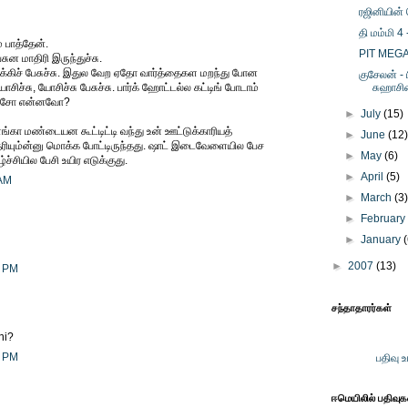
ரஜினியின்
தி மம்மி 4
் பாத்தேன்.
PIT MEGA 
சுன மாதிரி இருந்துச்சு.
்கிச் பேசுச்சு. இதுல வேற ஏதோ வார்த்தைகள மறந்து போன
குசேலன் - 
ோசிச்சு, யோசிச்சு பேசுச்சு. பார்க் ஹோட்டல்ல கட்டிங் போடாம்
சுஹாசி
ருச்சோ என்னவோ?
►
July
(15)
கா மண்டையன கூட்டிட்டி வந்து உன் ஊட்டுக்காரியத்
►
June
(12
தெரியும்ன்னு மொக்க போட்டிருந்தது. ஷாட் இடைவேளையில பேச
►
May
(6)
்சியில பேசி உயிர எடுக்குது.
►
April
(5)
 AM
►
March
(3
►
Februar
►
January
►
2007
(13)
3 PM
சந்தாதாரர்கள்
ni?
4 PM
பதிவு 
ஈமெயிலில் பதிவு