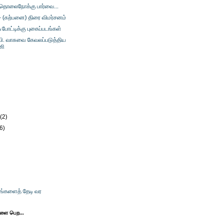
 தொலைநோக்கு பார்வை...
 - (கற்பனை) திரை விமர்சனம்
போட்டிக்கு புகைப்படங்கள்
பி. வாசுவை கேவலப்படுத்திய
னி
)
)
y
(2)
(6)
உங்களைத் தேடி வர
களை பெற...