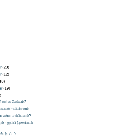
er
(23)
er
(12)
10)
er
(19)
)
ி என்ன செய்யும்?
 நாயகன் - விமர்சனம்
 என்ன சாப்பிடலாம்?
ம் - ஹம்பி (புகைப்படப்
க்டர் பட்டம்