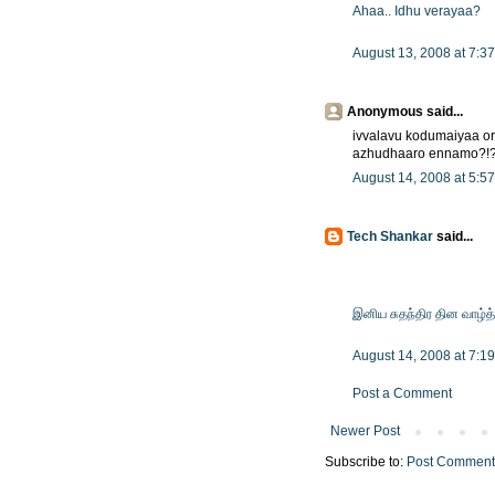
Ahaa.. Idhu verayaa?
August 13, 2008 at 7:3
Anonymous said...
ivvalavu kodumaiyaa or
azhudhaaro ennamo?!
August 14, 2008 at 5:5
Tech Shankar
said...
இனிய சுதந்திர தின வாழ்த்
August 14, 2008 at 7:1
Post a Comment
Newer Post
Subscribe to:
Post Comment