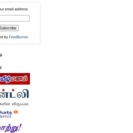
our email address:
ed by
FeedBurner
டு
ள்