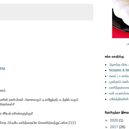
ப
உங்க வசதிக்கு
ஆனந்த விகடனி
1 PM
Notable & M
கலாட்டா காமெ
மூன்றாம் கண
வாசித்தவைகள
சனம்.
என் பயணங்க
மகேந்திரனின
கனின் நண்பர்கள் அனைவரும் டி.ராஜேந்தர் படத்தில் வரும்
ிறார்கள்//
நேரமிருந்தா இதையு
 சீரியல் ரசிகர்களுக்கு//
►
2020
(1)
்சத அப்டியே வார்த்தையில கொண்டுவந்துட்டீங்க:):):):)
►
2017
(26)