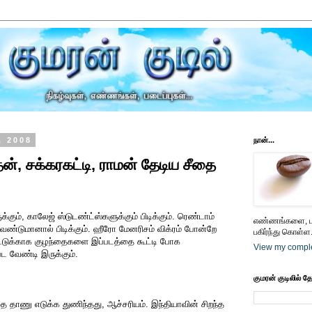
, 2008
நான்...
ேன், சக்கரகட்டி, ராமன் தேடிய சீதை
கும், காலேஜ் ஸ்டுடண்ட்ஸ்களுக்கும் பிடிக்கும். ரெண்டாம்
எண்ணங்களை, பட
வேண்டுமானால் பிடிக்கும். ஹீரோ மேனரிசம் விக்ரம் போன்றே
பகிர்ந்து கொள்ள.
பாட்டுக்காக குழந்தைகளை இப்படத்தை கூட்டி போக
View my comple
பட வேண்டி இருக்கும்.
குமரன் குடிலில் த
ை தாணு எடுக்க துணிந்தது, ஆச்சரியம். இந்தியாவின் சிறந்த