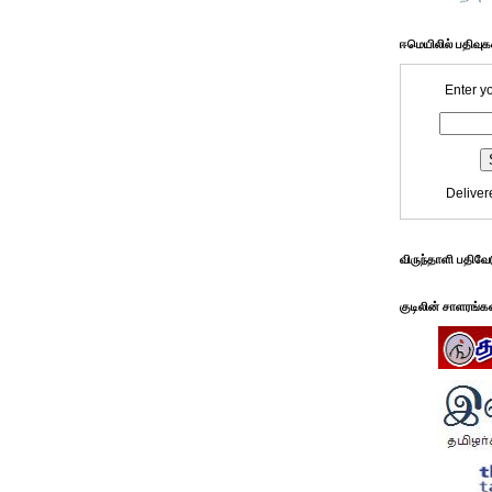
ஈமெயிலில் பதிவு
Enter y
Deliver
விருந்தாளி பதிவே
குடிலின் சாளரங்க