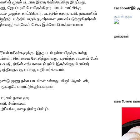
மகனின் முதல் படமாக இதை தேர்தெடுத்து இருப்பது,
, ஜெயம் ரவி போலிருக்கிறார். பாடல் காட்சிக்கு
Facebook'இல் கும
ம் முழுக்க காட்டுகிறார். படத்தில் கதாநாயகி, நாயகனின்
குமரன் குடில்
ந்தர் படத்தில் வரும் நடிகர்களை ஞாபகப்படுத்துகிறார்கள்.
்டு இளைஞர்கள் பேசும் பேச்சு இவ்ளோ மொக்கையாவா
நண்பர்கள்
ரியல் ரசிகர்களுக்கு. இந்த படம் நல்லாயிருக்கு என்று
டங்கள் ரசிகர்களை சோதித்துள்ளது. யதார்த்த நாயகன் மேல்
 பசுபதி, நிதின் சத்யாவையும் நம்பி இருக்கிறது மோசெர்
த்தியஞ்சு ரூபாய்க்கு எதிர்பார்க்கலாம்.
ெண்டு மூணு நல்ல பாடல்கள் உள்ளது. விஜய் ஆண்டனி,
 மூவருமே பாராட்டுக்குரியவர்கள்.
யா, உன் தலை முடி
எங்க போனா என்ன 
ாணி, சின்னம்மா
 இப்பவே, மழை நின்ற பின்பும்