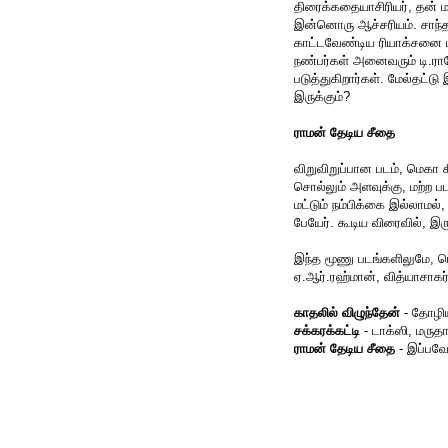
திரைக்கதையாசிரியர், தன் 
இன்னொரு ஆச்சரியம். சாந்தனு
காட்டவேண்டிய ரியாக்சனை பட
நண்பர்கள் அனைவரும் டி.ராஜே
படுத்துகிறார்கள். மேல்தட
இருக்கும்?
ராமன் தேடிய சீதை
விறுவிறுப்பான படம், மெகா சீ
சொல்லும் அளவுக்கு, மற்ற ப
மட்டும் நம்பிக்கை இல்லாமல்,
பேயேர். கூடிய விரைவில், இருப
இந்த மூணு படங்களிலுமே, ர
ஏ.ஆர்.ரஹ்மான், வித்யாசாகர்
காதலில் விழுந்தேன்
- தோழி
சக்கரக்கட்டி
- டாக்ஸி, மருத
ராமன் தேடிய சீதை
- இப்பவே