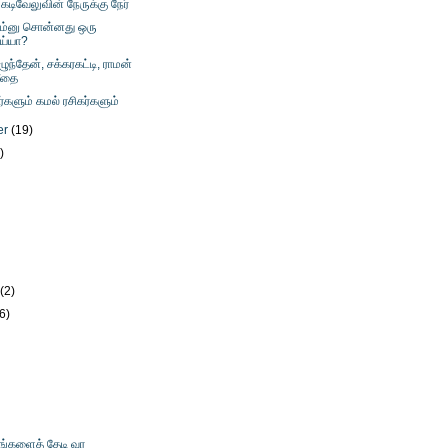
கடிவேலுவின் நேருக்கு நேர்
ம்னு சொன்னது ஒரு
ாய்யா?
ழுந்தேன், சக்கரகட்டி, ராமன்
சீதை
ர்களும் கமல் ரசிகர்களும்
er
(19)
)
)
)
y
(2)
(6)
உங்களைத் தேடி வர