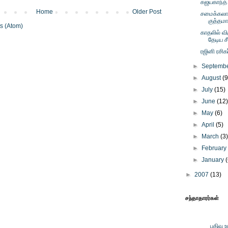
கஜயகாந்த் 
Home
Older Post
சமைக்கலா
குத்தம
s (Atom)
காதலில் வி
தேடிய 
ரஜினி ரசிக
►
Septemb
►
August
(9
►
July
(15)
►
June
(12
►
May
(6)
►
April
(5)
►
March
(3
►
Februar
►
January
►
2007
(13)
சந்தாதாரர்கள்
பதிவு 