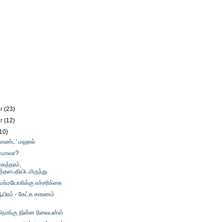
er
(23)
er
(12)
10)
ரமாண்ட' மஹால்
ம்மாவா?
கத்தரம்,
தளபதியிடமிருந்து
 மர்மயோகிக்கு எச்சரிக்கை
ிரம் - கேட்க காரணம்
நொங்கு தின்ன ரிலையன்ஸ்