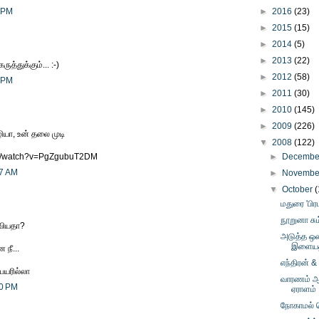
5 PM
►
2016
(23)
►
2015
(15)
►
2014
(5)
►
2013
(22)
ுத்துக்கும்... :-)
►
2012
(58)
7 PM
►
2011
(30)
►
2010
(145)
►
2009
(226)
ியா, உன் தலை முடி
▼
2008
(122)
om/watch?v=PgZgubuT2DM
►
Decemb
27 AM
►
Novemb
▼
October
(
மதுரை 'பி
நூறுனா சு
ுவியதா?
அடுத்த ஒல
இளையத்
நீ...
எந்திரன் &
பெயரில்லா
வாரணம் ஆய
30 PM
ஏராளம்
நோகாமல் 