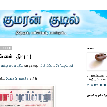
, 2009
நான்...
என் பதிவு :-)
்
என்னுடைய பதிவு
வந்துள்ளது.
அபி அப்பா
,
செந்தழல் ரவி
எண்ணங்களை, பட
ொண்ட
வெங்கட்ராமனுக்கு
நன்றி.
பகிர்ந்து கொள்ள.
View my comple
குமரன் குடிலில் த