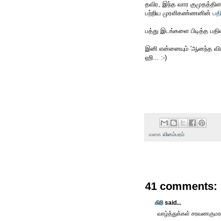
தவிர, இந்த வார குமுதத்தில
பற்றிய முரளிகண்ணனின்
பதி
பத்து இடங்களை பிடித்த பதிவ
இனி என்னையும் 'ஆனந்த வி
ஹி... :-)
வகை
விளம்பரம்
41 comments:
கிரி
said...
வாழ்த்துக்கள் சரவணகுமரன