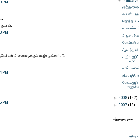
▼
January
39 PM
முத்துகுமர
அயன் - ஹா
..
நொந்த பய
ணகுமரன்.
பயணங்கள் -
13 PM
அஜித் ரசி
பொங்கல் ப
ஆனந்த விக
பதிவர்கள் அனைவருக்கும் வாழ்த்துக்கள்...\\
அதிக ஹிட
யார்?
உயிர் பாகி
14 PM
சிம்பு டிரெ
பெங்களூர் 
ஹைவே
►
2008
(122)
25 PM
►
2007
(13)
சந்தாதாரர்கள்
பதிவு 