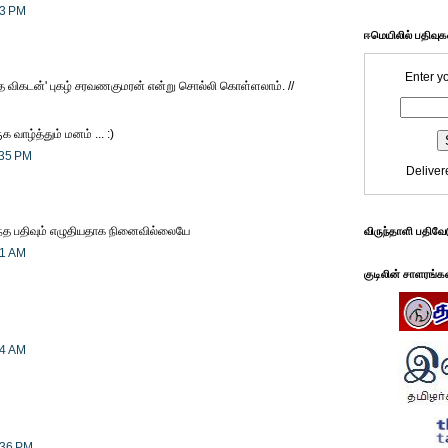
03 PM
ஈமெயிலில் பதிவு
Enter y
த விகடன்' புகழ் சரவணகுமரன் என்று சொல்லி கொள்ளலாம். //
 வாழ்த்தும் மனம் ... :)
:35 PM
Deliver
 எந்த பதிவும் எழுதியதாக நினைவில்லையே
விருந்தாளி பதிவே
41 AM
குடிலின் சாளரங்க
04 AM
:36 PM