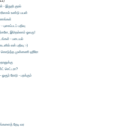
(11)
ன் - இறுதி குரல்
ரிஸால் உண்டு பயன்
ணங்கள்
 புகைப்படப் பதிவு
கர்களே, இதெல்லாம் ஓவரு!
டங்கள் - படையல்
டனில் என் பதிவு :-)
் கொடுத்த முன்னணி ஹீரோ
ஸ்தானுக்கு
ண்ட் செட்டரா?
- ஓசூர் ரோடு - பறக்கும்
உங்களைத் தேடி வர