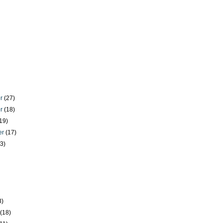
er
(27)
er
(18)
19)
er
(17)
23)
)
3)
y
(18)