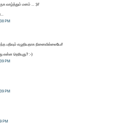
ுக வாழ்த்தும் மனம் ... :)//
...
:38 PM
ா எந்த பதிவும் எழுதியதாக நினைவில்லையே//
 என்ன தெரியுது? :-)
:39 PM
:39 PM
09 PM