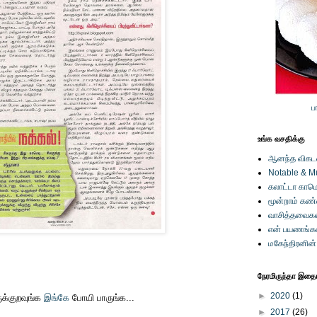
ப
உங்க வசதிக்கு
ஆனந்த விகடனி
Notable & M
கலாட்டா காமெ
மூன்றாம் கண
வாசித்தவைகள
என் பயணங்க
மகேந்திரனின
நேரமிருந்தா இதையு
►
2020
(1)
்குறவுங்க
இங்கே
போயி பாருங்க...
►
2017
(26)