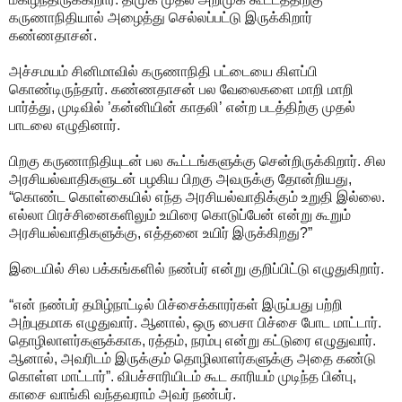
கருணாநிதியால் அழைத்து செல்லப்பட்டு இருக்கிறார்
கண்ணதாசன்.
அச்சமயம் சினிமாவில் கருணாநிதி பட்டையை கிளப்பி
கொண்டிருந்தார். கண்ணதாசன் பல வேலைகளை மாறி மாறி
பார்த்து, முடிவில் ’கன்னியின் காதலி’ என்ற படத்திற்கு முதல்
பாடலை எழுதினார்.
பிறகு கருணாநிதியுடன் பல கூட்டங்களுக்கு சென்றிருக்கிறார். சில
அரசியல்வாதிகளுடன் பழகிய பிறகு அவருக்கு தோன்றியது,
“கொண்ட கொள்கையில் எந்த அரசியல்வாதிக்கும் உறுதி இல்லை.
எல்லா பிரச்சினைகளிலும் உயிரை கொடுப்பேன் என்று கூறும்
அரசியல்வாதிகளுக்கு, எத்தனை உயிர் இருக்கிறது?”
இடையில் சில பக்கங்களில் நண்பர் என்று குறிப்பிட்டு எழுதுகிறார்.
“என் நண்பர் தமிழ்நாட்டில் பிச்சைக்காரர்கள் இருப்பது பற்றி
அற்புதமாக எழுதுவார். ஆனால், ஒரு பைசா பிச்சை போட மாட்டார்.
தொழிலாளர்களுக்காக, ரத்தம், நரம்பு என்று கட்டுரை எழுதுவார்.
ஆனால், அவரிடம் இருக்கும் தொழிலாளர்களுக்கு அதை கண்டு
கொள்ள மாட்டார்”. விபச்சாரியிடம் கூட காரியம் முடிந்த பின்பு,
காசை வாங்கி வந்தவராம் அவர் நண்பர்.