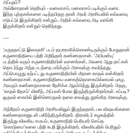
அப்புறம்?
அவ்ளோதான் தெரியும் - வனவாசம், மனவாசம் படிக்கும் வரை.
இந்த புத்தகங்களை படித்தபிறகு தான் அவர் அரசியலில் எவ்வளவு
ஈடுபட்டு இருக்கிறார் என்றும், அதில் எவ்வளவு அடி வாங்கி
இருக்கிறார் என்றும் தெரிந்தது.
----
’மருதநாட்டு இளவரசி’ படம் தயாராகிக்கொண்டிருக்கும் போதுதான்
கருணாநிதியை பற்றி அறிந்தார் கண்ணதாசன். ’அபிமன்யு’
படத்தில் வரும் கருணாநிதியின் வசனங்கள், அவரை ஆறு நாட்கள்
தொடர்ந்து அந்த படத்தை பார்க்கும் அளவுக்கு கவர்ந்தது.
அப்பொழுது ஏற்பட்டது கருணாநிதியின் மீதான காதல் என்கிறார்
கண்ணதாசன். கருணாநிதியை வகைத்தொகையில்லாமல் புகழ,
அவரும் கண்ணதாசனை நேசிக்க ஆரம்பித்து இருக்கிறார். பிறகு,
’காதல் தேசம்’ வினீத், அப்பாஸ் போல இருந்திருக்கிறார்கள். எப்படி?
ஒருவர் கையில் இன்னொருவர் தலை வைத்து தூங்கிற அளவுக்கு.
அந்நேரம் கருணாநிதி அரசியலிலும் இருந்ததால், பல விஷயங்களை
கண்ணதாசனுடன் பகிர்ந்திருக்கிறார். திராவிடர் கழகத்தில்
இருந்து விலகிய சமயம், கருணாநிதி பெரியார் செய்த
’கொடுமை’களை பற்றி கூறி இருக்கிறார். விலகியதில் பெரிதும்
மகிழ்ந்திருக்கிறார். திமுக முதல் அறிமுக கூட்டத்திற்கு