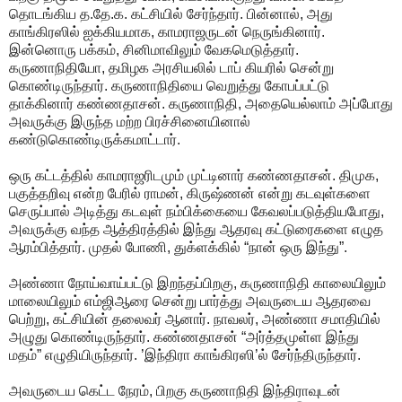
தொடங்கிய த.தே.க. கட்சியில் சேர்ந்தார். பின்னால், அது
காங்கிரஸில் ஐக்கியமாக, காமராஜருடன் நெருங்கினார்.
இன்னொரு பக்கம், சினிமாவிலும் வேகமெடுத்தார்.
கருணாநிதியோ, தமிழக அரசியலில் டாப் கியரில் சென்று
கொண்டிருந்தார். கருணாநிதியை வெறுத்து கோபப்பட்டு
தாக்கினார் கண்ணதாசன். கருணாநிதி, அதையெல்லாம் அப்போது
அவருக்கு இருந்த மற்ற பிரச்சினையினால்
கண்டுகொண்டிருக்கமாட்டார்.
ஒரு கட்டத்தில் காமராஜரிடமும் முட்டினார் கண்ணதாசன். திமுக,
பகுத்தறிவு என்ற பேரில் ராமன், கிருஷ்ணன் என்று கடவுள்களை
செருப்பால் அடித்து கடவுள் நம்பிக்கையை கேவலப்படுத்தியபோது,
அவருக்கு வந்த ஆத்திரத்தில் இந்து ஆதரவு கட்டுரைகளை எழுத
ஆரம்பித்தார். முதல் போணி, துக்ளக்கில் “நான் ஒரு இந்து”.
அண்ணா நோய்வாய்பட்டு இறந்தப்பிறகு, கருணாநிதி காலையிலும்
மாலையிலும் எம்ஜிஆரை சென்று பார்த்து அவருடைய ஆதரவை
பெற்று, கட்சியின் தலைவர் ஆனார். நாவலர், அண்ணா சமாதியில்
அழுது கொண்டிருந்தார். கண்ணதாசன் “அர்த்தமுள்ள இந்து
மதம்” எழுதியிருந்தார். ’இந்திரா காங்கிரஸி’ல் சேர்ந்திருந்தார்.
அவருடைய கெட்ட நேரம், பிறகு கருணாநிதி இந்திராவுடன்