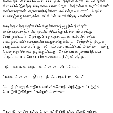
அலைந்து, சிறையில் அடைப்பட்டு கிடந்ததில் அரசியல் வெறுக்க,
சிறையில் இருந்து விடுதலையான பிறகு பத்திரிக்கை ஆரம்பித்தார்
கண்ணதாசன். கருணாநிதிக்கோ, கல்லக்குடி போராட்டம் நல்ல
மைலேஜ்ஜை கொடுக்க, கட்சியில் உயரத்திற்கு சென்றார்.
அடுத்த வந்த தேர்தலில் திருக்கோஷ்டியூரில் நின்றார்
கண்ணதாசன். ஏனோதானோவென்று பிரச்சாரம் செய்து
தோற்றுவிட்டார். அதற்கு பிறகு வந்த மாநகராட்சி தேர்தலில்,
கொஞ்சம் கடுமையாகவே உழைத்திருக்கிறார். தேர்தலில், திமுக
பெரும்பான்மை பெற்றது. ’சரி, நம்மை பாராட்டுவார் அண்ணா’ என்று
நினைத்து கொண்டிருக்கும்போது, அண்ணா கருணாநிதியை
மட்டும் பாராட்டி மேடையில் கணையாழி அணிவித்தார்.
கடுப்பான கண்ணதாசன் அண்ணாவிடம் போய்,
“என்ன அண்ணா! இப்படி சதி செய்துவிட்டீர்களே?”
“அட நீயும் ஒரு மோதிரம் வாங்கிக்கொடு. அடுத்த கூட்டத்தில்
போட்டுவிடுகிறேன்.” என்றார் அண்ணா.
-----
பிறகு திமுக வெறுத்து போக, கட்சியிலிருந்து விலகி சம்பத்