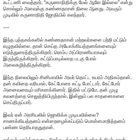
கூட்டணி வைத்தார். “கருணாநிதிக்கு மேல் ஆளே இல்லை” என்று
சொல்லும் அளவுக்கு கண்ணதாசன் நிலை ஆனது. அவரும்
முடிவில் கருணாநிதி ஜோதியில் கலந்தார்.
----
இந்த புத்தகங்களில் கண்ணதாசன் மற்றவர்களை பற்றி மட்டும்
எழுதவில்லை. தான் செய்த அயோக்கியத்தனங்களையும்
எடுத்துரைத்திருக்கிறார். ரொம்ப அப்பிராணியாகவும்
இருந்திருக்கிறார். கட்டுப்பாடில்லாத படகு போல்
அலைகழித்திருக்கிறார்.
இந்த நிலையிலும் சினிமாவில் அவர் தொட்ட உயரம் அதிகம்தான்.
தன் கவிதை வரியால், கேட்போரை கட்டி போட்டார். கேட்போர்
அனைவரையும் ரசிகராக்கினார். இதில் மட்டுமே, தன் முழு
கவனத்தை செலுத்தியிருந்தால், இன்னும் பல சாதனைகளை
செய்திருப்பார்.
இவர் ஏன் அரசியலில் ஜொலிக்க முடியவில்லை?
சாணக்கியத்தனம் என்றைழைக்கப்படும் மொள்ளமாறித்தனம்
பண்ண தெரியாததுதான்.
தங்கள் வாழ்க்கையை திறந்த புத்தகம் என்பார்கள் சிலர். நான்