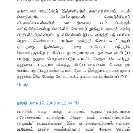
மனோபாலா சாஃப்ட்வேர் இஞ்சினியரின் கதாபாத்திரமாம். அடக்
கொடுமையே. செல்வராகவன் தொடர்ச்சியாய்
விடலைப்பையன்களின் மன நிலையை படம் பிடித்துக்
காட்டுகிறேனென்று சொல்லிக் கொண்டு இதிலும் அதைச் சற்றே
பிரதிபலித்திருக்கிறார். “நமக்கெல்லாம் இப்படி ஒருத்தி படு பயங்கர
அழகா, வெள்ளையா, மாடர்னா ஒருத்தி கிடைப்பாளா” எனும்
ஏக்கத்தை இன்னொரு முறை உபயோகப் படுத்திக்
கொண்டிருக்கிறார். லிஃப்டில் நயன்தாராவுடன், தன்னை ஒப்பிட்டுப்
பார்த்து தனுஷ் பொறாமைப்படும் காட்சி அதைச் சொல்கிறது.
தனுஷைப் பார்த்தால் பக்கத்து வீட்டுப் பையனைப் போன்ற ஓர்
உணர்வு ஏற்படுவது உண்மைதான். ஆனால் இன்னும் எத்தனை முறை
தனுஷை இதே போன்ற கேரக்டர்களில் நடிக்க வைப்பார்களோ????
Reply
நரேஷ்
June 17, 2009 at 12:44 PM
படத்தின் கதை என்று பார்த்தால், தனுஷ் நயந்தாராவை
எதேச்சையாய் பார்க்கிறார். அவரை கவர் செய்வதற்காகவே
(தனுஷின் நடவடிக்கைகள் இந்த வார்த்தையைத்தான் என்னை
உபயோகப் படுத்த வைக்கின்றன.) நயன் வேலை செய்யும்