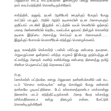
அனுதாபம் காட்டி காட்டியேதான் இன்னமும் பலரது உணர்வுகளை
நாம் காயப்படுத்திக் கொண்டிருக்கிறோம்.
கார்த்திக், தனுஷ், நயன் ஆகியோர் ஊருக்குப் போகும் போது
காட்டும் பாடலும், அதில் ஆடும் நடிகையின் நடன அசையுகளும்
குறிப்பாய் பாடலின் இறுதிக் கட்டத்தில் வயல் வெளியில் ஒற்றைப்
பாதை பிண்ணனியில் தெரிய, வலப்பக்க ஓரமாய் நின்றுக் கொண்டு
நடிகை இடுப்பை அசைத்து செய்யும் நடன அசைவுகள்……
இதுக்குப் பேசாமல் மெகாசீரியல் எடுத்துப் பொழைக்கலாம்.
ஒரு காலத்தில் ரெக்கார்டு டான்ஸ் பார்ப்பது என்பதை தவறான,
அறுவறுப்பான ஒன்றாகப் பார்த்த சமூகம் இப்போது குடும்பத்துடன்
உட்கார்ந்து அதைக் கண்டு களிக்கிறது என்பதை நினைத்து தமிழ்
சினிமா பெருமைப்பட்டுத் தொலையட்டும்.
பி.கு:
ப்ளாக்கர்ஸ் மட்டுமல்ல, எனது அலுவலக நண்ண்பர்களில் பலர் கூட
படம் “செமை காமெடிங்க” என்று சொல்லும் போது என்னால்
தாங்கவே முடிவட்தில்லை.. டேய் உங்களைத்தாண்டா மாக்கான்னு
நினைச்சு பாடம் எடுத்திட்டிருக்கான். அதை வேற உக்காந்து
ரசிக்கறீங்களாடா என்று தினமும் சன்டை போட்டுக்
கொண்டிருக்கிறேன்