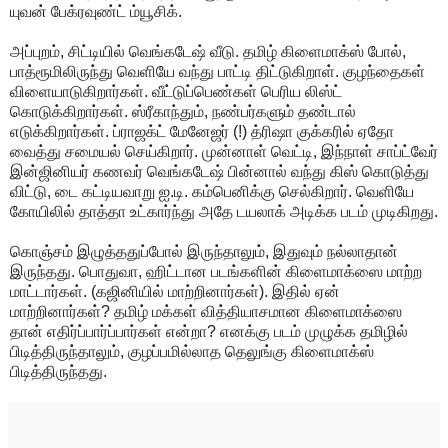
யுவன் பேக்ரவுண்ட் ம்யூசிக்.
அப்புறம், சிட்டியில் வெங்கடேஷ் வீடு. தமிழ் கிளைமாக்ஸ் போல்,
பாத்ரூமிலிருந்து வெளியே வந்து பாட்டி திட்டுகிறாள். குழந்தைகள்
விளையாடுகிறார்கள். வீட்டுப்பெண்கள் பெரிய லிஸ்ட்
கொடுக்கிறார்கள். ஸ்ரீகாந்தும், நண்பர்களும் தண்டால்
எடுக்கிறார்கள். ப்ராஜக்ட் மேனேஜர் (!) த்ரிஷா குக்கரில் ஏதோ
வைத்து சமையல் செய்கிறார். முன்னாள் வெட்டி, இந்நாள் சாப்ட்வேர்
இன்ஜினியர் கணவர் வெங்கடேஷ் பின்னால் வந்து கிஸ் கொடுத்து
விட்டு, டை கட்டியவாறு ஐ.டி. கம்பெனிக்கு செல்கிறார். வெளியே
கோயிலில் தாத்தா உட்கார்ந்து அதே டயலாக் அடிக்க படம் முடிகிறது.
கொஞ்சம் இழுத்ததுப்போல் இருந்தாலும், இதுவும் நல்லாதான்
இருந்தது. பொதுவா, ஹிட்டான படங்களின் கிளைமாக்ஸை மாற்ற
மாட்டார்கள். (கஜினியில் மாற்றினார்கள்). இதில் ஏன்
மாற்றினார்கள்? தமிழ் மக்கள் வித்தியாசமான கிளைமாக்ஸை
தான் எதிர்ப்பார்ப்பார்கள் என்றா? எனக்கு படம் முழுக்க தமிழில்
பிடித்திருந்தாலும், குழப்பமில்லாத தெலுங்கு கிளைமாக்ஸ்
பிடித்திருந்தது.