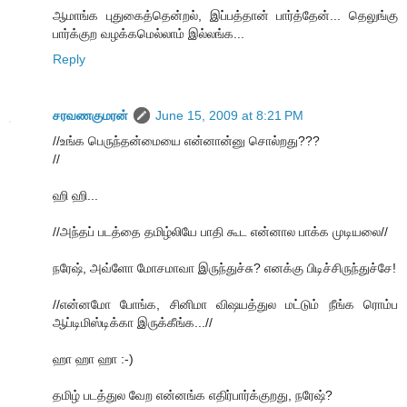
ஆமாங்க புதுகைத்தென்றல், இப்பத்தான் பார்த்தேன்... தெலுங்கு
பார்க்குற வழக்கமெல்லாம் இல்லங்க...
Reply
சரவணகுமரன்
June 15, 2009 at 8:21 PM
//உங்க பெருந்தன்மையை என்னான்னு சொல்றது???
//
ஹி ஹி...
//அந்தப் படத்தை தமிழ்லியே பாதி கூட என்னால பாக்க முடியலை//
நரேஷ், அவ்ளோ மோசமாவா இருந்துச்சு? எனக்கு பிடிச்சிருந்துச்சே!
//என்னமோ போங்க, சினிமா விஷயத்துல மட்டும் நீங்க ரொம்ப
ஆப்டிமிஸ்டிக்கா இருக்கீங்க...//
ஹா ஹா ஹா :-)
தமிழ் படத்துல வேற என்னங்க எதிர்பார்க்குறது, நரேஷ்?