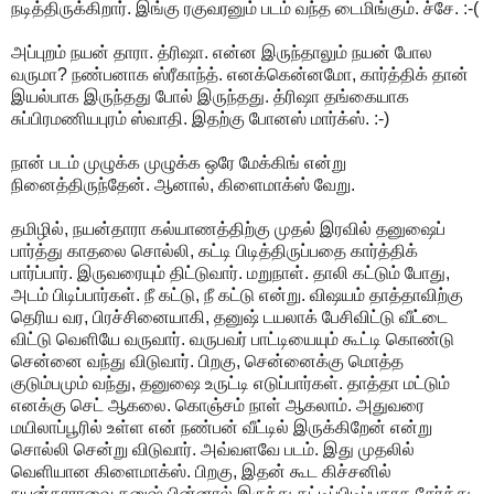
நடித்திருக்கிறார். இங்கு ரகுவரனும் படம் வந்த டைமிங்கும். ச்சே. :-(
அப்புறம் நயன் தாரா. த்ரிஷா. என்ன இருந்தாலும் நயன் போல
வருமா? நண்பனாக ஸ்ரீகாந்த். எனக்கென்னமோ, கார்த்திக் தான்
இயல்பாக இருந்தது போல் இருந்தது. த்ரிஷா தங்கையாக
சுப்பிரமணியபுரம் ஸ்வாதி. இதற்கு போனஸ் மார்க்ஸ். :-)
நான் படம் முழுக்க முழுக்க ஒரே மேக்கிங் என்று
நினைத்திருந்தேன். ஆனால், கிளைமாக்ஸ் வேறு.
தமிழில், நயன்தாரா கல்யாணத்திற்கு முதல் இரவில் தனுஷைப்
பார்த்து காதலை சொல்லி, கட்டி பிடித்திருப்பதை கார்த்திக்
பார்ப்பார். இருவரையும் திட்டுவார். மறுநாள். தாலி கட்டும் போது,
அடம் பிடிப்பார்கள். நீ கட்டு, நீ கட்டு என்று. விஷயம் தாத்தாவிற்கு
தெரிய வர, பிரச்சினையாகி, தனுஷ் டயலாக் பேசிவிட்டு வீட்டை
விட்டு வெளியே வருவார். வருபவர் பாட்டியையும் கூட்டி கொண்டு
சென்னை வந்து விடுவார். பிறகு, சென்னைக்கு மொத்த
குடும்பமும் வந்து, தனுஷை உருட்டி எடுப்பார்கள். தாத்தா மட்டும்
எனக்கு செட் ஆகலை. கொஞ்சம் நாள் ஆகலாம். அதுவரை
மயிலாப்பூரில் உள்ள என் நண்பன் வீட்டில் இருக்கிறேன் என்று
சொல்லி சென்று விடுவார். அவ்வளவே படம். இது முதலில்
வெளியான கிளைமாக்ஸ். பிறகு, இதன் கூட கிச்சனில்
நயன்தாராவை தனுஷ் பின்னால் இருந்து கட்டிப்பிடிப்பதாக சேர்த்து