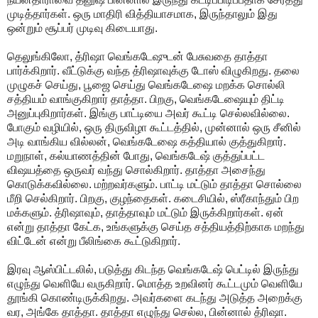
முடித்தார்கள். ஒரு மாதிரி வித்தியாசமாக, இருந்தாலும் இது
ஒன்றும் சூப்பர் முடிவு கிடையாது.
தெலுங்கிலோ, த்ரிஷா வெங்கடேஷுடன் பேசுவதை தாத்தா
பார்க்கிறார். வீட்டுக்கு வந்த த்ரிஷாவுக்கு டோஸ் விழுகிறது. தலை
முழுகச் செய்து, பூஜை செய்து வெங்கடேஷை மறக்க சொல்லி
சத்தியம் வாங்குகிறார் தாத்தா. பிறகு, வெங்கடேஷையும் திட்டி
அனுப்புகிறார்கள். இங்கு பாட்டியை அவர் கூட்டி செல்லவில்லை.
போகும் வழியில், ஒரு திருவிழா கூட்டத்தில், முன்னால் ஒரு சீனில்
அடி வாங்கிய வில்லன், வெங்கடேஷை கத்தியால் குத்துகிறார்.
மறுநாள், கல்யாணத்தின் போது, வெங்கடேஷ் குத்துப்பட்ட
விஷயத்தை ஒருவர் வந்து சொல்கிறார். தாத்தா அசைந்து
கொடுக்கவில்லை. மற்றவர்களும். பாட்டி மட்டும் தாத்தா சொல்லை
மீறி செல்கிறார். பிறகு, குழந்தைகள். கடைசியில், ஸ்ரீகாந்தும் பிற
மக்களும். த்ரிஷாவும், தாத்தாவும் மட்டும் இருக்கிறார்கள். ஏன்
என்று தாத்தா கேட்க, உங்களுக்கு செய்த சத்தியத்திற்காக மறந்து
விட்டேன் என்று பீலிங்கை கூட்டுகிறார்.
இரவு ஆஸ்பிட்டலில், படுத்து கிடந்த வெங்கடேஷ் பெட்டில் இருந்து
எழுந்து வெளியே வருகிறார். மொத்த உறவினர் கூட்டமும் வெளியே
தூங்கி கொண்டிருக்கிறது. அவர்களை கடந்து அடுத்த அறைக்கு
வர, அங்கே தாத்தா. தாத்தா எழுந்து செல்ல, பின்னால் த்ரிஷா.