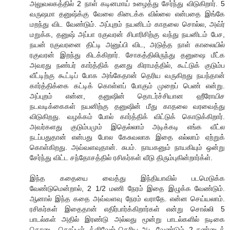
அலுவலகத்தில் 2 நாள் கடினமாய் உழைத்து சேர்ந்து விடுகிறார். 5
வருஷமா தனுஷ்க்கு வேலை கிடைக்க வில்லை என்பதை இங்கே
மறந்து விட வேண்டும். அப்புறம் நயனிடம் காதலை சொல்ல, அவ்ர்
மறுக்க, தனுஷ் அப்பா ரகுவரன் சிபாரிசிற்கு வந்து நயனிடம் பேச,
நயன் ரகுவரனை திட்டி அனுப்பி விட, அடுத்த நாள் காலையில்
ரகுவரன் இறந்து கிடக்கிறார். சோகத்திலிருந்து தனுஷை மீட்க
அவரது நண்பர் கார்த்திக் தனது கிராமத்தில், கூட்டுக் குடும்ப
வீட்டிற்கு கூட்டிப் போக அங்கேதான் தெரிய வருகிறது நயந்தான்
கார்த்திக்கை கட்டிக் கொள்ளப் போகும் முறைப் பெண் என்று.
அப்புறம் என்ன, தனுஷின் தொடர்ச்சியான ஹீரோயிச
நடவடிக்கைகள் நயனிற்கு தனுஷின் மீது காதலை வரவைத்து
விடுகிறது. வழக்கம் போல் கார்த்திக் விட்டுக் கொடுக்கிறார்.
அவர்களது குடும்பமும் இதெல்லாம் அடிக்கடி எங்க வீட்ல
நடப்பதுதான் என்பது போல கேசுவலாக இதை எல்லாம் ஏற்றுக்
கொள்கிறது. அவ்வளவுதான். சுபம். நாயகனும் நாயகியும் ஒன்று
சேர்ந்து விட்ட சந்தோசத்தில் ரசிகர்கள் வீடு திரும்புகின்றார்க்ள்.
இந்த கதையை வைத்து இந்தியாவில் படமெடுக்க
வேண்டுமென்றால், 2 1/2 மணி நேரம் இதை இழுக்க வேண்டும்.
ஆனால் இந்த கதை அவ்வளவு நேரம் வராதே. என்ன செய்யலாம்.
ரசிகர்கள் இதைதான் எதிர்பார்க்கிறார்கள் என்று சொல்லி 5
பாடல்கள் அதில் இரண்டு அல்லது மூன்று பாடல்களில் நடிகை
தொடை, தொப்புள், க்ளிவேஜ் தெரிய ஆட வேண்டும். 2 சண்டைக்