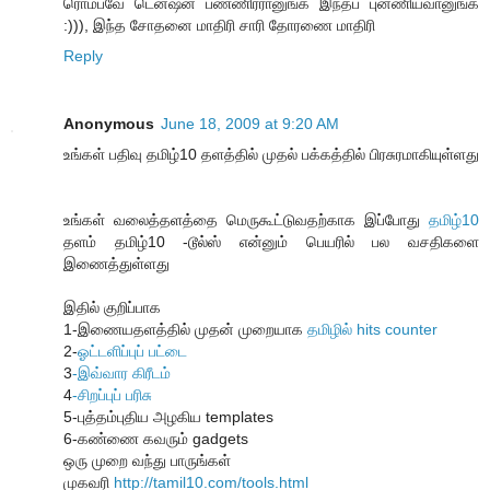
ரொம்பவே டென்ஷன் பண்ணிர்ரானுங்க இந்தப் புன்ணியவானுங்க
:))), இந்த சோதனை மாதிரி சாரி தோரணை மாதிரி
Reply
Anonymous
June 18, 2009 at 9:20 AM
உங்கள் பதிவு தமிழ்10 தளத்தில் முதல் பக்கத்தில் பிரசுரமாகியுள்ளது
உங்கள் வலைத்தளத்தை மெருகூட்டுவதற்காக இப்போது
தமிழ்10
தளம் தமிழ்10 -டூல்ஸ் என்னும் பெயரில் பல வசதிகளை
இணைத்துள்ளது
இதில் குறிப்பாக
1-இணையதளத்தில் முதன் முறையாக
தமிழில் hits counter
2-
ஓட்டளிப்புப் பட்டை
3
-இவ்வார கிரீடம்
4
-சிறப்புப் பரிசு
5-புத்தம்புதிய அழகிய templates
6-கண்ணை கவரும் gadgets
ஒரு முறை வந்து பாருங்கள்
முகவரி
http://tamil10.com/tools.html