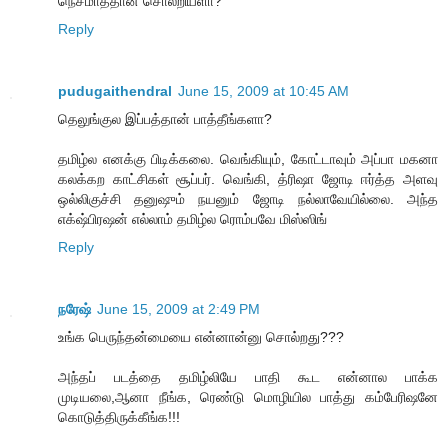
நெசமாத்தான் சொல்றியளா?
Reply
pudugaithendral
June 15, 2009 at 10:45 AM
தெலுங்குல இப்பத்தான் பாத்தீங்களா?
தமிழ்ல எனக்கு பிடிக்கலை. வெங்கியும், கோட்டாவும் அப்பா மகனா
கலக்கற காட்சிகள் சூப்பர். வெங்கி, த்ரிஷா ஜோடி ஈர்த்த அளவு
ஒல்லிகுச்சி தனுஷும் நயனும் ஜோடி நல்லாவேயில்லை. அந்த
எக்‌ஷ்பிரஷன் எல்லாம் தமிழ்ல ரொம்பவே மிஸ்ஸிங்
Reply
நரேஷ்
June 15, 2009 at 2:49 PM
உங்க பெருந்தன்மையை என்னான்னு சொல்றது???
அந்தப் படத்தை தமிழ்லியே பாதி கூட என்னால பாக்க
முடியலை,ஆனா நீங்க, ரெண்டு மொழியில பாத்து கம்பேரிஷனே
கொடுத்திருக்கீங்க!!!