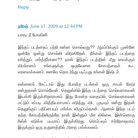
Reply
நரேஷ்
June 17, 2009 at 12:44 PM
யாரடி நீ மோகினி
இந்தப் படத்தைப் பற்றி என்ன சொல்வது?? ஆரம்பிக்கும் முன்னே
ஒன்றே ஒன்று சொல்லி விடுகிறேன். நீங்கள் இந்தப் படத்தை
ரசித்துப் பார்த்தீர்களா?? நான் இந்தப் படத்தின் மீது வைக்கும்
விமர்சனம் உங்களுக்கு ஒருவேளை கோபத்தைக் கூட
வரவைக்கலாம். எனவே தொடர்ந்து படிப்பது உங்கள் இஷ்டம்.
என்னைக் கேட்டால் இது போன்ற படங்கள் ஒரு சாபக் கேடு
என்றுதான் சொல்வேன். தெலுங்கில் இந்த படத்தை செல்வராகவன்
இயக்கி இருக்கிறாராமாம். இது போன்ற கதையில், செல்வராகவன்
மட்டும் எப்படி வித்தியாசமாய் எடுத்து விட முடியும் என்று இதன்
தெலுங்குப் பதிப்பையும் பார்க்க விருப்பம்தான். ஆனால் இந்த படம்
தந்த கோபத்திலிருந்தே நான் இன்னும் மீள வில்லை. இன்னொரு
ரிஸ்க் எடுக்க பயமாய் இருக்கிறது. ரொம்பவும் சந்தோஷமாய்
இருக்கும் ஒரு தருணத்தில் அதை பார்க்கலாம்.