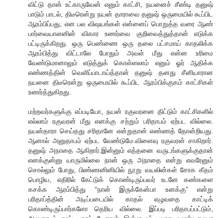
விட்டு தான் உட்காருவேன் எனும் காட்சி, நயனைச் சீண்டி தனுஷ்
பாடும் பாடல், திடீரென்று நயன் தாராவை தனுஷ் ஒருமையில் கூப்பிட
ஆரம்பிப்பது, என பல விஷயங்கள் என்னைப் பொறுத்த வரை ஆண்
பார்வையாளனின் விகார உணர்வை குறிவைத்துத்தான் எடுக்க
பட்டிருக்கிறது. ஒரு பெண்ணை ஒரு தலை பட்சமாய் காதலிக்க
ஆரம்பித்து விட்டாலே போதும் அவள் மீது என்ன உரிமை
வேண்டுமானாலும் எடுத்துக் கொள்ளலாம் எனும் ஓர் ஆதிக்க
எண்ணத்தின் வெளிப்பாடாய்த்தான் தனுஷ் தனது சீனியாரான
நயனை திடீரென்று ஒருமையில் கூப்பிட ஆரம்பிக்குகம் காட்சிகள்
உணர்த்துகிறது.
மற்றவர்களுக்கு எப்படியோ, நயன் ரகுவரனை திட்டும் காட்சிகளில்
எல்லாம் ரகுவரன் மீது எனக்கு சற்றும் பரிதாபம் ஏற்பட வில்லை.
நயன்தாரா செய்தது சரிதானே என்றுதான் எண்ணத் தோன்றியது.
ஆனால் அனுதாபம் ஏற்பட வேண்டுமே.விளைவு ரகுவரன் சாகிறார்.
தனுஷ் அநாதை ஆகிறார்.இன்னும் எத்தனை வருடங்களுக்குதான்
எனக்குன்னு யாருமில்லை நான் ஒரு அநாதை என்று எவரேனும்
சொல்லும் போது, பிண்ணனினியில் நூறு வயலின்கள் சோக கீதம்
பொழிய, எதிரில் கேட்டுக் கொண்டிருப்பவர் உடனே கண்களை
கசக்க ஆரம்பித்து “நான் இருக்கேன்பா உனக்கு” என்று
பரிதாப்த்தின் அடிப்படையில் காதல் எழுவதை காட்டிக்
கொண்டிருப்பார்களோ தெரிய வில்லை. இப்படி பரிதாபப்பட்டும்,