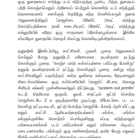
ஒரு துறையைப் சார்ந்து படம் எடுப்பதற்கு முன்பு, அந்த துறையப்
பற்றி கொஞ்சமெனும் அறிவைப் பெற்றுக் கொண்டு படம் எடுத்துத்
தொலையலாம். எனக்குத் தெரிந்து எந்த மென்பொருள் துறை
அலுவலகத்திலும் ப்ராஜக்டை பிரிண்ட் அவுட் எடுத்து
கொடுப்பதில்லை. நான் கடைசியாய் பிரிண்ட் அவுட் எடுத்தது
கல்லூரியில் எதோ ஒரு சாதாரண ப்ரோக்ராமுக்காக. இங்கே
சர்வதேச துறையில் அதைச் செய்து கொண்டிருக்கிறார்களாம்.
தனுஷின் இண்டர்வியூ காட்சிகள், முதன் முறை அலுவலகம்
செல்லும் போது தனுஷிடம் மனோபாலா, நயன்தாரா நடந்து
கொள்ளும் முறை, ”காஞ்ச மாடு வக்கப்புல்லை பார்ப்பது போன்று”
தனுஷ் நயன்தாராவிடம் நட்ந்து கொள்ளும் முறை, என்று எந்த
காட்சிகளிலும் யதார்த்தம் என்ற ஒன்றை எவ்வளவு தேடினாலும்
கிடைக்கவில்லை. ஒரு கம்பெனியின் ப்ராஜக்ட் லீடரை, அவரது
சீனியர் எல்லார் முன்னிலையிலும் திட்டுவது, “system.out.println”
கூடத் தெரியாத ஒருவர், ஓவர் நைட்டில் ஒட்டு மொத்த
ப்ராஜக்டையே 2 டீ குடித்தவாறே முடிப்பது, கீபோடர்டை பட பட
வென்று தட்டியவுடன், ஒட்டு மொத்த ப்ராஜக்டே க்ராஷ் ஆகி விட்டது
எனும் காட்சி ஆகியவற்றையெல்லாம் பார்க்க, பார்க்க
உள்ளுக்குள்ளே ரௌத்ரம் பொங்குகிறது. எப்படி எடுத்தாலும்
பார்வையாளர்கள் படம் பார்ப்பார்கள் எனும் ரசிகனை அடிமட்ட
மடையனாகவே பார்க்கும் ஒரு எண்ணத்தைத் தவிர வேறு எதுவும்
இதில் ஒளிந்திருப்பதாய் நினைக்க முடியவில்லை.