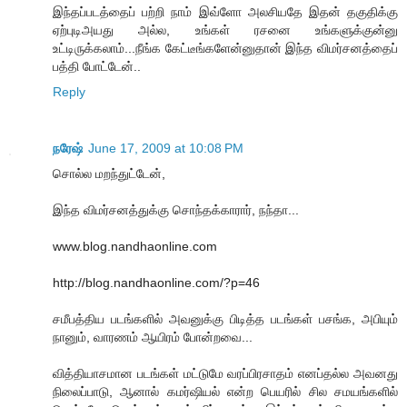
இந்தப்படத்தைப் பற்றி நாம் இவ்ளோ அலசியதே இதன் தகுதிக்கு
ஏற்புடிஅயது அல்ல, உங்கள் ரசனை உங்களுக்குன்னு
உட்டிருக்கலாம்...நீங்க கேட்டீங்களேன்னுதான் இந்த விமர்சனத்தைப்
பத்தி போட்டேன்..
Reply
நரேஷ்
June 17, 2009 at 10:08 PM
சொல்ல மறந்துட்டேன்,
இந்த விமர்சனத்துக்கு சொந்தக்காரார், நந்தா...
www.blog.nandhaonline.com
http://blog.nandhaonline.com/?p=46
சமீபத்திய படங்களில் அவனுக்கு பிடித்த படங்கள் பசங்க, அபியும்
நானும், வாரணம் ஆயிரம் போன்றவை...
வித்தியாசமான படங்கள் மட்டுமே வரப்பிரசாதம் எனப்தல்ல அவனது
நிலைப்பாடு, ஆனால் கமர்ஷியல் என்ற பெயரில் சில சமயங்களில்