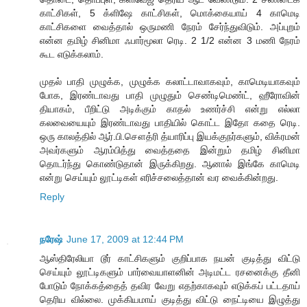
காட்சிகள், 5 க்ளிஷே காட்சிகள், மொக்கையாய் 4 காமெடி
காட்சிகளை வைத்தால் ஒருமணி நேரம் சேர்ந்துவிடும். அப்புறம்
என்ன தமிழ் சினிமா ஃபார்மூலா ரெடி. 2 1/2 என்ன 3 மணி நேரம்
கூட எடுக்கலாம்.
முதல் பாதி முழுக்க, முழுக்க கலாட்டாவாகவும், காமெடியாகவும்
போக, இரண்டாவது பாதி முழுதும் செண்டிமெண்ட், ஹீரோவின்
தியாகம், பீறிட்டு அடிக்கும் காதல் உணர்ச்சி என்று எல்லா
கலவையையும் இரண்டாவது பாதியில் கொட்ட இதோ கதை ரெடி.
ஒரு காலத்தில் ஆர்.பி.சௌத்ரி த்யாரிப்பு இயக்குநர்களும், விக்ரமன்
அவர்களும் ஆரம்பித்து வைத்ததை இன்றும் தமிழ் சினிமா
தொடர்ந்து கொண்டுதான் இருக்கிறது. ஆனால் இங்கே காமெடி
என்று செய்யும் லூட்டிகள் எரிச்சலைத்தான் வர வைக்கின்றது.
Reply
நரேஷ்
June 17, 2009 at 12:44 PM
ஆஸ்திரேலியா டூர் காட்சிகளும் குறிப்பாக நயன் குடித்து விட்டு
செய்யும் லூட்டிகளும் பார்வையாளனின் அடிமட்ட ரசனைக்கு தீனி
போடும் நோக்கத்தைத் தவிர வேறு எதற்காகவும் எடுக்கப் பட்டதாய்
தெரிய வில்லை. முக்கியமாய் குடித்து விட்டு நைட்டியை இழுத்து