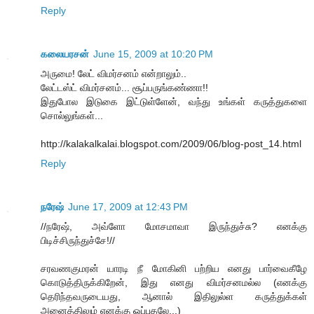
Reply
கலையரசன்
June 15, 2009 at 10:20 PM
அருமை! லேட் விமர்சனம் என்றாலும்..
லேட்டஸ்ட் விமர்சனம்... சூப்பருங்கண்ணா!!
இதுபோல இடுகை இட்டுள்ளேன், வந்து உங்கள் கருத்துகளை
சொல்லுங்கள்...
http://kalakalkalai.blogspot.com/2009/06/blog-post_14.html
Reply
நரேஷ்
June 17, 2009 at 12:43 PM
//நரேஷ், அவ்ளோ மோசமாவா இருந்துச்சு? எனக்கு
பிடிச்சிருந்துச்சே!//
சரவணகுமரன் யாரடி நீ மோகினி பற்றிய எனது பார்வைகீழே
கொடுத்திருக்கிறேன், இது எனது விமர்சனமல்ல (எனக்கு
தெரிந்தவருடையது, ஆனால் இதிலுல்ள கருத்துக்கள்
அனைத்திலும் எனக்கு ஒப்புதலே...)