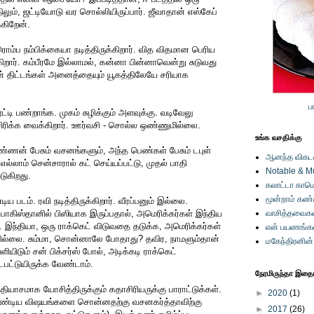
திலும், ஜட்டியோடு வர சொல்லியிருப்பார். ஜீவாதான் எஸ்கேப்
்கிறேன்.
 ரொம்ப நம்பிக்கையா நடித்திருக்கிறார். வித விதமான பெரிய
ிறார். கம்பீரமே இல்லாமல், கன்னா பின்னாவென்று சுடுவது
ன் திட்டங்கள் அனைத்தையும் யூகத்திலேயே சரியாக
ப
டி பண்றாங்க. முகம் சுழிக்கும் அளவுக்கு. வடிவேலு
் சிரிக்க வைக்கிறார். ஊர்வசி - சொல்ல ஒண்ணுமில்லை.
உங்க வசதிக்கு
ண்ணன் பேசும் வசனங்களும், அந்த பெண்கள் பேசும் டபுள்
ஆனந்த விகடனி
எல்லாம் சென்சாரால் கட் செய்யப்பட்டு, முதல் பாதி
Notable & M
டுகிறது.
கலாட்டா காமெ
மூன்றாம் கண
ய படம். ரவி நடித்திருக்கிறார். வீரப்பனும் இல்லை.
 பாகிஸ்தானில் பிஸியாக இருப்பதால், அமெரிக்கர்கள் இந்திய
வாசித்தவைகள
். இந்தியா, ஒரு ராக்கெட் விடுவதை தடுக்க, அமெரிக்கர்கள்
என் பயணங்க
ல்லை. சும்மா, சொன்னாலே போதாது? தவிர, நாமளும்தான்
மகேந்திரனின
ியிடும் சன் பிக்சர்ஸ் போல், அடிக்கடி ராக்கெட்
ட்டுயிருக்க வேண்டாம்.
நேரமிருந்தா இதையு
ியாசமாக யோசித்திருக்கும் கதாசிரியருக்கு பாராட்டுக்கள்.
►
2020
(1)
ேண்டிய விஷயங்களை சொன்னதற்கு வசனகர்த்தாவிற்கு
►
2017
(26)