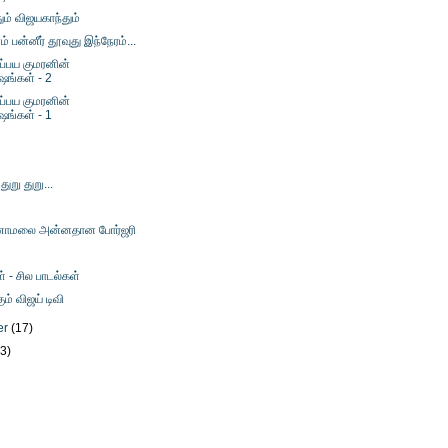
ும் விஜயகாந்தும்
பன்னீர் தூவுது இந்நேரம்...
்பய குமரனின்
ஷங்கள் - 2
்பய குமரனின்
ஷங்கள் - 1
 துறு துறு...
ை
ணாமலை அன்னதான போர்ஜரி
் - சில பாடல்கள்
் விஜய் டிவி
er
(17)
23)
)