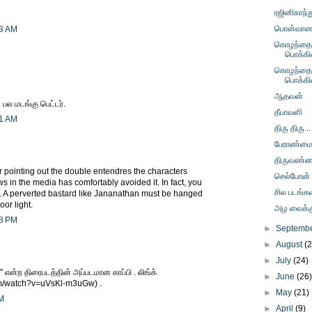
ரஜினிகாந்த
பொன்வானம் 
13 AM
கொழந்தைப
பொக்கி
கொழந்தைப
பொக்கி
ஆதவன்
 மடங்கு பெட்டர்.
தீபாவளி
01 AM
திரு திரு...
பேராண்ம
திருவண்
or pointing out the double entendres the characters
செல்போன்
s in the media has comfortably avoided it. In fact, you
சில படங்கள
. A perverted bastard like Jananathan must be hanged
or light.
அழ வைக்கும
38 PM
►
Septemb
►
August
(
►
July
(24)
" என்ற திரைபடத்தின் அப்படமான காப்பி . லிங்க்
►
June
(26
om/watch?v=uVsKl-m3uGw) .
►
May
(21)
PM
►
April
(9)