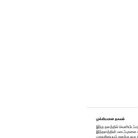
முக்கியமான தகவல்
இந்த தளத்தில் வெளியிடப்பட
இத்தளத்தின் படைப்புகளை காப
முகவரியையும் எனக்கு ஒரு 