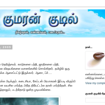
, 2009
நான்...
 தெரிஞ்சவர். காடுகளை பற்றி, ஜாதிகளை பற்றி,
பல விஷயங்களை வசனங்களில் சொல்கிறார். தமிழில் ஒரு
க்க ஆசைப்பட்டு இருக்கார். ஆனா, ப்ச்....
எண்ணங்களை, பட
பகிர்ந்து கொள்ள.
்க்க பிடிக்கும். கடைசியா, கேப்டன் பிரபாகரன் இப்படி விரும்பி
View my comple
ன்ன வயசில பார்த்த அதே தியேட்டர்ல தான் பார்த்தேன். சில
ுந்தாலும், படத்தோடு ஒன்ற முடியவில்லை.
குமரன் குடிலில் த