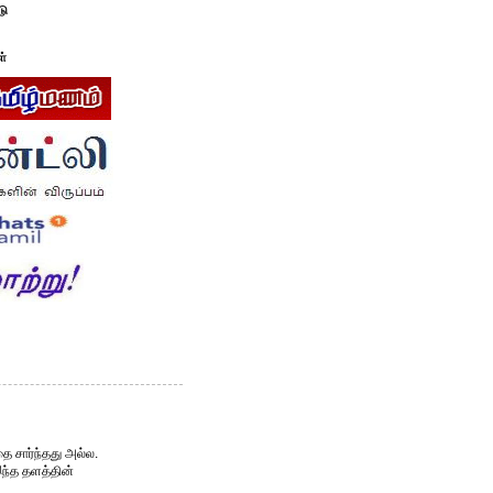
டு
ள்
ை சார்ந்தது அல்ல.
இந்த தளத்தின்