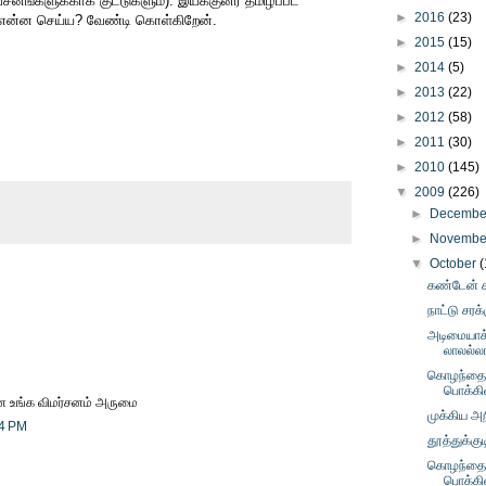
் வசனங்களுக்காக குட்டுகளும்). இயக்குனர் தமிழ்ப்பட
►
2016
(23)
 என்ன செய்ய? வேண்டி கொள்கிறேன்.
►
2015
(15)
►
2014
(5)
►
2013
(22)
►
2012
(58)
►
2011
(30)
►
2010
(145)
▼
2009
(226)
►
Decemb
►
Novemb
▼
October
(
கண்டேன்
நாட்டு சரக
அடிமையாக்
லாலல்லா
கொழந்தைப
பொக்கி
ன உங்க விமர்சனம் அருமை
முக்கிய அறி
44 PM
தூத்துக்குட
கொழந்தைப
பொக்கி