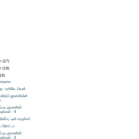
er
(27)
er
(18)
19)
 காதலை
்கு - நார்வே அயன்
கிடும் ஜானகியின்
...
்பய குமரனின்
ஷங்கள் - 4
விப்பு: டிவி பாருங்க!
ி ப்ரோட்டா
்பய குமரனின்
ஷங்கள் - 3