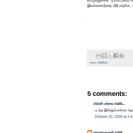
வாழ்த்துக்கள். (பாம்பு,கியர
இலக்கணத்தை மீறி எடுக்க,
.
வகை
சினிமா
5 comments:
அக்னி பார்வை
said...
படத்த இன்னும்பாக்கல ஆ
October 20, 2009 at 3:
சரவணகுமரன்
said...