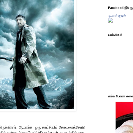
Facebook'இல் கும
குமரன் குடில்
நண்பர்கள்
எங்க போனா என்ன 
திருக்கிறார். ஆமாங்க, ஒரு காட்சியில் கோவணத்தோடு
 இதில் என்ன ஆசையோ? இப்படித்தான், ஈ படத்தில் ஒரு