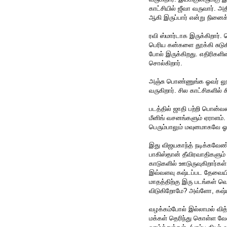
காட்சியில் ஜீவா வருவார். அ
ஆகி இருப்பார் என்று நினைக
ரவி ஸ்மார்டாக இருக்கிறார்.
பெரிய கன்களை தூக்கி சுடுக
போல் இருக்கிறது. எதிரிகளி
சொல்கிறார்.
அஞ்சு பொண்ணுங்க ஓவர் லூட்
வருகிறார். சில காட்சிகளில
படத்தில் ஜாதி பற்றி பொன்வ
மீனிங் வசனங்களும் ஏராளம். 
பெரும்பாலும் மவுனமாகவே ஓ
இது விஜயகாந்த் நடிக்கவேண்டி
பாகிஸ்தான் தீவிரவாதிகளும்
காடுகளில் ஊடுருவுகிறார்கள
இவ்வளவு கஷ்டப்பட தேவையி
மாதத்திற்கு இரு படங்கள் வெள
விடுகிறோமே? அவ்ளோ, கஷ்டப
வழக்கம்போல் இல்லாமல் வித்த
மக்கள் தெரிந்து கொள்ள வ