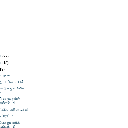
er
(27)
er
(18)
19)
 காதலை
்கு - நார்வே அயன்
கிடும் ஜானகியின்
...
்பய குமரனின்
ஷங்கள் - 4
விப்பு: டிவி பாருங்க!
ி ப்ரோட்டா
்பய குமரனின்
ஷங்கள் - 3