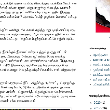
 படத்தில் நடிக்க வாய்ப்பு கிடைத்தது. படத்தின் பெயர் ‘என்
த்தின் ஹீரோ ரஜினி. விஜயராஜுக்கு கிடைத்த கேரக்டர்,
ரம்பித்து, நாலு நாட்களிலே விஜயராஜ் படத்தில் இருந்து
ாரணம் என்னவோ? ஆனால், ’தமிழ் ஒழுங்கா பேசலை’ என்பது
ம்.
ரும்பி சென்று, சில காலம் கழித்து மறுபடியும் வாய்ப்பு தேடி
யுமாக சுற்றியலைந்தார். ஆல்பம் முழுக்க ரஜினி ஸ்டைலில்
ப
கள் கேட்டது - ‘கறுப்பா இருந்துட்டா மட்டும் ரஜினி ஆயிட
உங்க வசதிக்கு
 ’இனிக்கும் இளமை’ என்ற படத்துல் நடித்து விட்டார்.
ஆனந்த விகடனி
ாஜா, அவருக்கு ‘அம்ருதராஜ்’ என்று பெயர் வைத்து
Notable & M
முகப்படுத்தினார். சில பத்திரிக்கையாளர்கள், ‘இந்த பேரு
கலாட்டா காமெ
 மாதிரி இருக்காரு. ரஜினிகாந்த் ரேஞ்சுக்கு ஒரு பேரு
எம்.ஏ.காஜா அவருக்கு விருச்சிககாந்த், சாரி, விஜயகாந்த்
மூன்றாம் கண
வாசித்தவைகள
என் பயணங்க
தான் தெரியுமே? இப்ப, விஜய்க்கு பிடிக்காட்டி விஷாலுக்கு
மகேந்திரனின
செல்வது போல், அப்போது ரஜினியால் நடிக்க இயலாத
 ஒரே சாய்ஸ் - விஜயகாந்த். விறுவிறுவென வெற்றிகளைக்
ே முன்னணி நடிகர்களின் வரிசைக்கு வந்தார். நடிகர் சங்க
நேரமிருந்தா இதையு
ு நடிகர் சங்க தலைவரானார்.
►
2020
(1)
►
2017
(26)