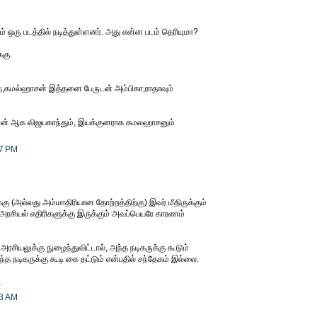
் ஒரு படத்தில் நடித்துள்ளனர். அது என்ன படம் தெரியுமா?
்கு.
்த்,கமல்ஹாசன் இத்தனை பேருடன் அம்பிகா,ராதாவும்
ேன் ஆக விஜயகாந்தும், இயக்குனராக கமலஹாசனும்
57 PM
கு (அல்லது அம்மாதிரியான தோற்றத்திற்கு) இவர் மீதிருக்கும்
அரசியல் எதிரிகளுக்கு இருக்கும் அவப்பெயரே காரணம்
சியலுக்கு நுழைந்துவிட்டால், அந்த நடிகருக்கு கூடும்
இந்த நடிகருக்கு கூடி கை தட்டும் என்பதில் சந்தேகம் இல்லை.
.
13 AM