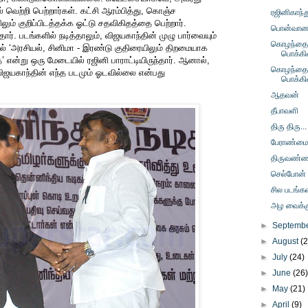
ல் வெற்றி பெற்றார்கள். கட்சி ஆரம்பித்து, கொஞ்ச
ரஜினிகாந்த
ும் குறிப்பிடத்தக்க ஓட்டு சதவிகிதத்தை பெற்றார்.
பொன்வானம் 
தார். படங்களில் நடித்தாலும், விஜயகாந்தின் முழு பார்வையும்
கொழந்தைப
ில் ‘அரசியல், சினிமா - இரண்டு குதிரையிலும் திறமையாக
பொக்கி
்’ என்று ஒரு மேடையில் ரஜினி பாராட்டியிருந்தார். ஆனால்,
கொழந்தைப
விஜயகாந்தின் எந்த படமும் ஓடவில்லை என்பது
பொக்கி
ஆதவன்
தீபாவளி
திரு திரு...
பேராண்ம
திருவண்
செல்போன்
சில படங்கள
அழ வைக்கும
►
Septemb
►
August
(
►
July
(24)
►
June
(26
►
May
(21)
►
April
(9)