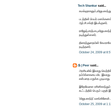
Tech Shankar
said...
கமல்ஹாசனும்,விஜயகாந்தும
படத்தின் பெயர் மனக்கணக
ஆர்.சி.சக்தி இயக்குனர்.
ராஜேஷ்,சரத்பாபு,விஜயகாந
நடித்துள்ளனர்.
திரைத்துறையின் கேமராம
நடித்தனர்.
October 24, 2009 at 8:
பீர் | Peer
said...
அரசியலில் இவரது வெற்றிக்
நம்பிக்கையை விட இவரது 
என்பதை மறுக்க முடியாது.
இதேவேளை ரசினிகாந்தும் அர
கூட்டத்தில் பெரும் பகுதி 
'விஜயகாந்த்' வாங்கினேன்..
October 25, 2009 at 1: