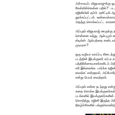
அச்சமயம், விஜயராஜுக்கு ஒரு
கேள்விக்கென்ன பதில்?’. பட
ரஜினியின் தம்பி. ஷூட்டிங் ஆ
தூக்கப்பட்டார். உண்மைக்க
அதற்கு சொல்லப்பட்ட காரண
அப்புறம் விஜயராஜ் ஊருக்கு தி
சென்னை வந்து, ஆல்பமும் கை
ஸ்டில்ஸ். ஆல்பத்தை கண்டவர்
முடியுமா?’.
ஒரு வழியா வாய்ப்பு கிடைத்து
படத்தின் இயக்குனர் எம்.ஏ.க
பத்திரிக்கையாளர்களிடம் அறி
சரி இல்லைங்க. பார்க்க ரஜினி
வைங்க’ என்றதால், அப்போதே 
என்று பெயர் வைத்தார்.
அப்புறம் என்ன நடந்தது என்று
கதை சொல்ல இயக்குனர்கள் 
படங்களில் இயக்குனர்களின்
கொடுத்து, ரஜினி இருந்த அத
நிகழ்ச்சிகளில் பங்குகொண்ட