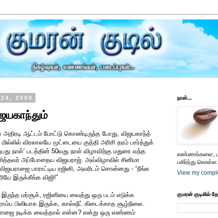
 24, 2009
நான்...
ிஜயகாந்தும்
ில் அதிரடி ஆட்டம் போட்டு கொண்டிருந்த போது, விஜயகாந்த்
ில்லில் விரலாலயே மூட்டையை குத்தி அரிசி தரம் பார்த்துக்
து நாள்’ படத்தின் 50வது நாள் விழாவிற்கு மதுரை வந்த
எண்ணங்களை, பட
ித்தவர் அப்போதைய விஜயராஜ். அவ்விழாவில் சினிமா
பகிர்ந்து கொள்ள.
விஜயராஜை பாராட்டிய ரஜினி, அவரிடம் சொன்னது - “நீங்க
View my comple
ியே இருக்கீங்க விஜி!”
ருந்த மர்சூக், ரஜினியை வைத்து ஒரு படம் எடுக்க
குமரன் குடிலில் த
ம்ப பிஸியாக இருக்க, கால்ஷீட் கிடைக்காத சூழ்நிலை.
யராஜை நடிக்க வைத்தால் என்ன? என்று ஒரு எண்ணம்