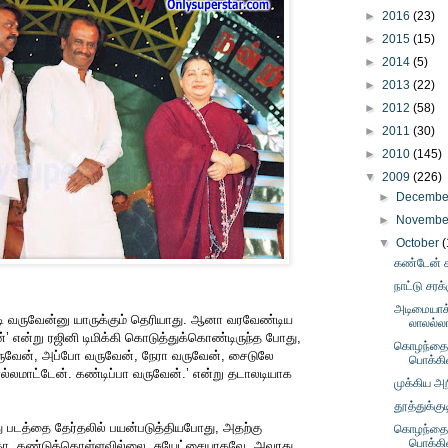
►
2016
(23)
►
2015
(15)
►
2014
(5)
►
2013
(22)
►
2012
(58)
►
2011
(30)
►
2010
(145)
▼
2009
(226)
►
Decemb
►
Novemb
▼
October
(
கண்டேன்
நாட்டு சரக
அடிமையாக்
படி வருவேன்னு யாருக்கும் தெரியாது. ஆனா வரவேண்டிய
லாலல்லா
’ என்று ரஜினி டிமிக்கி கொடுத்துக்கொண்டிருந்த போது,
கொழந்தைப
ருவேன், அப்போ வருவேன், நேரா வருவேன், சைடுலே
பொக்கி
சொல்லமாட்டேன். கண்டிப்பா வருவேன்.’ என்று தடாலடியாக
முக்கிய அறி
தூத்துக்குட
ு படத்தை தேர்தலில் பயன்படுத்தியபோது, அதற்கு
கொழந்தைப
பொக்கி
தோ, கண்டுக்கொள்ளவில்லை. சுயேட்சையாகவே, அவரது