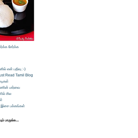
ார்க்க
சேர்க்க
ல் என் பதிவு :-)
ust Read Tamil Blog
டிகள்
்ணின் பார்வை
ில் சில
ள்
் இசை பக்கங்கள்
ம் பாருங்க...