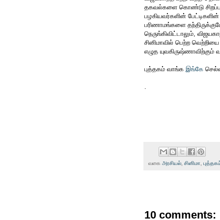
தகவல்களை கொண்டு சிறப்பான 
பழகியவர்களின் பேட்டிகளின
பரிணாமங்களை தந்திருக்கும
நெருங்கிவிட்டாலும், விஜயகாந
சினிமாவில் பெற்ற வெற்றியை 
எழுத யுவகிருஷ்ணாவிற்கும் வ
புத்தகம் வாங்க
இங்கே
செல்ல
.
வகை
அரசியல்
,
சினிமா
,
புத்தகம
10 comments: