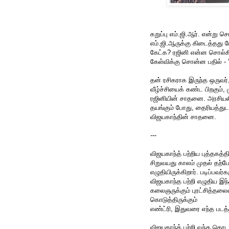
கறுப்பு எம்.ஜி.ஆர். என்று
எம்.ஜி.ஆருக்கு கிடைத்தது 
கேட்க? ரஜினி என்ன சொல்கிறா
கேள்விக்கு சொன்ன பதில் - 
தன் ரசிகராக இருந்த ஒருவர்,
வீழ்ச்சியைக் கண்ட பிறகும், 
ரஜினியின் சாதனை. அரசியல
தயங்கும் போது, தைரியத்துட
விஜயகாந்தின் சாதனை.
---
விஜயகாந்த் பற்றிய புத்தகத்த
சிறுவயது காலம் முதல் தற்
எழுதியிருக்கிறார். படிப்பவர
விஜயகாந்த பற்றி எழுதிய இந்த
கலைஞருக்கும் புரட்சித்தலைவி
கொடுத்திருக்கும்
எண்ட்ரி, இதுவரை எந்த படத்
விஜயகாந்த் பற்றி வந்த தொடர