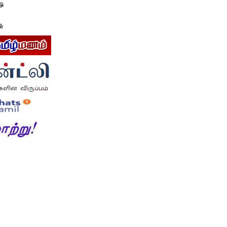
டு
ள்