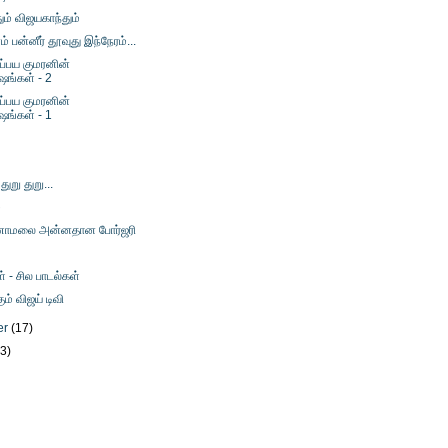
ும் விஜயகாந்தும்
பன்னீர் தூவுது இந்நேரம்...
்பய குமரனின்
ஷங்கள் - 2
்பய குமரனின்
ஷங்கள் - 1
 துறு துறு...
ை
ணாமலை அன்னதான போர்ஜரி
் - சில பாடல்கள்
் விஜய் டிவி
er
(17)
23)
)