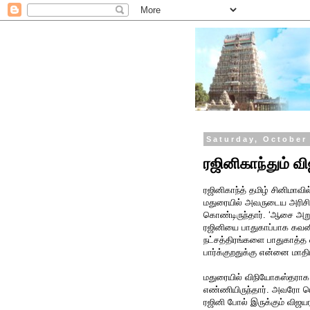
Saturday, October
ரஜினிகாந்தும் வ
ரஜினிகாந்த் தமிழ் சினிமாவ
மதுரையில் அவருடைய அரிசி ம
கொண்டிருந்தார். ‘ஆசை அறுப
ரஜினியை பாதுகாப்பாக கவன
நட்சத்திரங்களை பாதுகாத்த 
பார்க்குறதுக்கு என்னை மாதிர
மதுரையில் விநியோகஸ்தராக இ
எண்ணியிருந்தார். அவரோ ரொ
ரஜினி போல் இருக்கும் விஜ