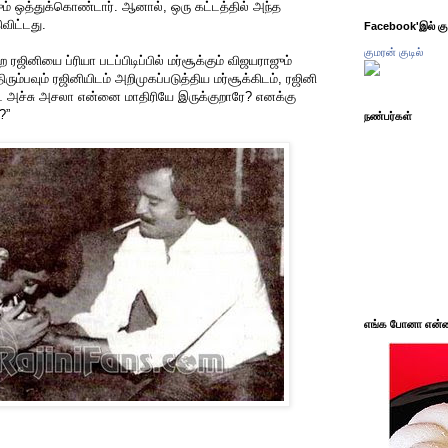
ம் ஒத்துக்கொண்டார். ஆனால், ஒரு கட்டத்தில் அந்த
விட்டது.
Facebook'இல் கும
குமரன் குடில்
ரஜினியை ப்ரியா படப்பிடிப்பில் மர்சூக்கும் விஜயராஜும்
ரும்பவும் ரஜினியிடம் அறிமுகப்படுத்திய மர்சூக்கிடம், ரஜினி
“அட அச்சு அசலா என்னை மாதிரியே இருக்குறாரே? எனக்கு
?”
நண்பர்கள்
எங்க போனா என்ன 