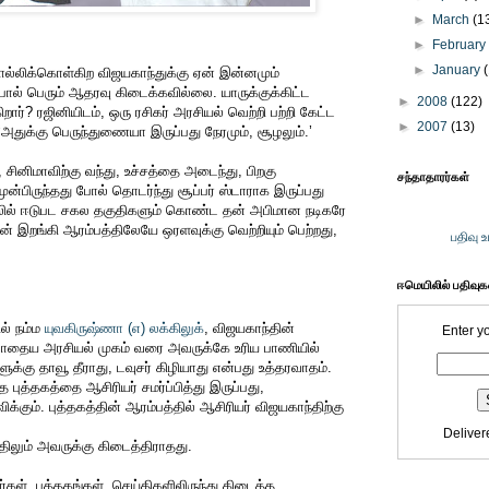
►
March
(1
►
Februar
►
January
 சொல்லிக்கொள்கிற விஜயகாந்துக்கு ஏன் இன்னமும்
போல் பெரும் ஆதரவு கிடைக்கவில்லை. யாருக்குக்கிட்ட
►
2008
(122)
ர்? ரஜினியிடம், ஒரு ரசிகர் அரசியல் வெற்றி பற்றி கேட்ட
►
2007
(13)
‘அதுக்கு பெருந்துணையா இருப்பது நேரமும், சூழலும்.’
 சினிமாவிற்கு வந்து, உச்சத்தை அடைந்து, பிறகு
சந்தாதாரர்கள்
முன்பிருந்தது போல் தொடர்ந்து சூப்பர் ஸ்டாராக இருப்பது
ில் ஈடுபட சகல தகுதிகளும் கொண்ட தன் அபிமான நடிகரே
ன் இறங்கி ஆரம்பத்திலேயே ஒரளவுக்கு வெற்றியும் பெற்றது,
பதிவு 
ஈமெயிலில் பதிவு
ில் நம்ம
யுவகிருஷ்ணா (எ) லக்கிலுக்
, விஜயகாந்தின்
Enter y
போதைய அரசியல் முகம் வரை அவருக்கே உரிய பாணியில்
்களுக்கு தாவூ தீராது, டவுசர் கிழியாது என்பது உத்தரவாதம்.
 புத்தகத்தை ஆசிரியர் சமர்ப்பித்து இருப்பது,
க்கும். புத்தகத்தின் ஆரம்பத்தில் ஆசிரியர் விஜயகாந்திற்கு
Deliver
திலும் அவருக்கு கிடைத்திராதது.
்கள், புத்தகங்கள், செய்திகளிலிருந்து கிடைத்த