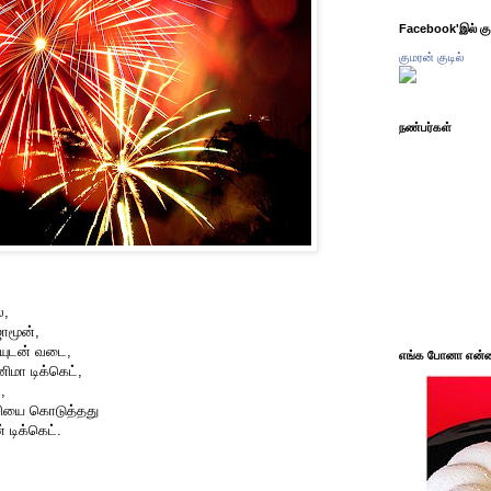
Facebook'இல் கும
குமரன் குடில்
நண்பர்கள்
்,
ஜாமூன்,
னியுடன் வடை,
எங்க போனா என்ன 
னிமா டிக்கெட்,
,
்சியை கொடுத்தது
 டிக்கெட்.