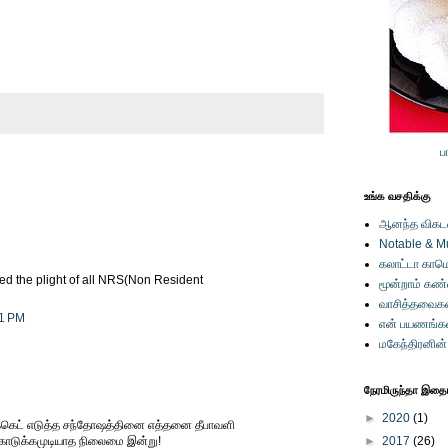
ப
உங்க வசதிக்கு
ஆனந்த விகடனி
Notable & M
கலாட்டா காமெ
ted the plight of all NRS(Non Resident
மூன்றாம் கண
வாசித்தவைகள
21 PM
என் பயணங்க
மகேந்திரனின
நேரமிருந்தா இதையு
►
2020
(1)
ிக்கெட் எடுத்த சந்தோஷத்தினை எத்தனை தீபாவளி
கொடுக்கமுடியாத நிலைமை இன்று!
►
2017
(26)