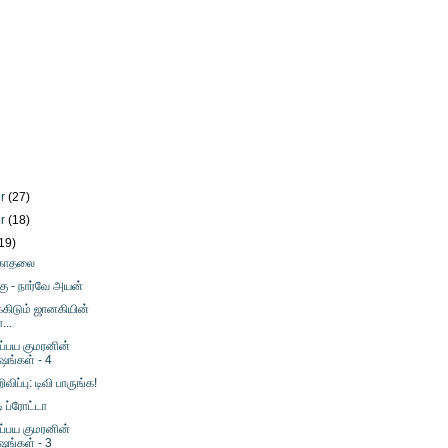
er
(27)
er
(18)
19)
 காதலை
்கு - நார்வே அயன்
கிடும் ஜானகியின்
...
்பய குமரனின்
ஷங்கள் - 4
விப்பு: டிவி பாருங்க!
ி ப்ரோட்டா
்பய குமரனின்
ஷங்கள் - 3