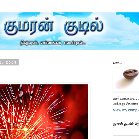
8, 2009
நான்...
எண்ணங்களை, பட
பகிர்ந்து கொள்ள.
View my comple
குமரன் குடிலில் த