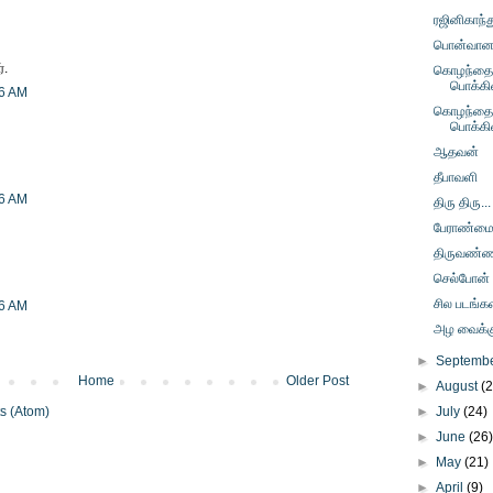
ரஜினிகாந்த
பொன்வானம் 
்.
கொழந்தைப
பொக்கி
16 AM
கொழந்தைப
பொக்கி
ஆதவன்
தீபாவளி
16 AM
திரு திரு...
பேராண்ம
திருவண்
செல்போன்
சில படங்கள
16 AM
அழ வைக்கும
►
Septemb
Home
Older Post
►
August
(
s (Atom)
►
July
(24)
►
June
(26
►
May
(21)
►
April
(9)