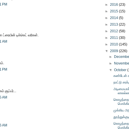
41 PM
►
2016
(23)
►
2015
(15)
►
2014
(5)
►
2013
(22)
►
2012
(58)
ன ட்ரையின் டிக்கெட் வரிகள்.
►
2011
(30)
31 AM
►
2010
(145)
▼
2009
(226)
►
Decemb
ம்.
►
Novemb
41 PM
▼
October
(
கண்டேன்
நாட்டு சரக
அடிமையாக்
 சூப்பர்...
லாலல்லா
15 AM
கொழந்தைப
பொக்கி
முக்கிய அறி
தூத்துக்குட
கொழந்தைப
16 AM
பொக்கி