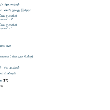
ும் விஜயகாந்தும்
பன்னீர் தூவுது இந்நேரம்...
்பய குமரனின்
ஷங்கள் - 2
்பய குமரனின்
ஷங்கள் - 1
 துறு துறு...
ை
ணாமலை அன்னதான போர்ஜரி
் - சில பாடல்கள்
் விஜய் டிவி
er
(17)
23)
)