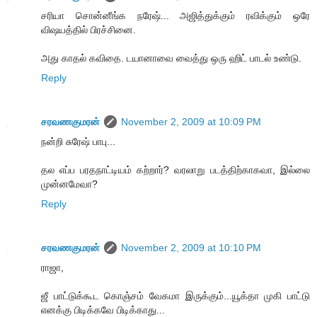
சரியா சொன்னீங்க நரேஷ்... அஜித்துக்கும் ரவிக்கும் ஒரே
விஷயத்தில் பிரச்சினை.
அது காதல் கவிதை. டயானாவை வைத்து ஒரு ஹிட் பாடல் உண்டு.
Reply
சரவணகுமரன்
November 2, 2009 at 10:09 PM
நன்றி சுரேஷ் பாபு...
தல எப்ப பரதநாட்டியம் கற்றார்? வரலாறு படத்திற்காகவா, இல்லை
முன்னமேவா?
Reply
சரவணகுமரன்
November 2, 2009 at 10:10 PM
ராஜா,
ஜீ பாட்டுக்கூட கொஞ்சம் வேகமா இருக்கும்...யூக்தா முகி பாட்டு
எனக்கு பிடிக்கவே பிடிக்காது...