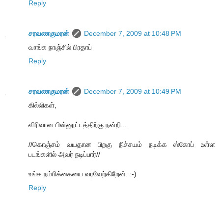
Reply
சரவணகுமரன்
December 7, 2009 at 10:48 PM
வாங்க நாஞ்சில் பிரதாப்
Reply
சரவணகுமரன்
December 7, 2009 at 10:49 PM
கில்லிகள்,
விரிவான பின்னூட்டத்திற்கு நன்றி...
//கொஞ்சம் வயதான பிறகு நிச்சயம் நடிக்க ஸ்கோப் உள்ள
படங்களில் அவர் நடிப்பார்//
உங்க நம்பிக்கையை வரவேற்கிறேன். :-)
Reply