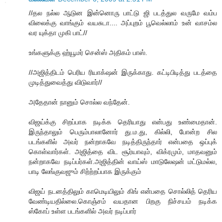
//தல நல்ல ஆடுன இன்னொரு பாட்டு ஜி படத்துல வருமே வம்ப
விலைக்கு வாங்கும் வயசுடா.... அப்புறம் பூவெல்லாம் உன் வாசம்ல
வர யுக்தா முகி பாட்//
உங்களுக்கு ஹ்யூமர் சென்ஸ் அதிகம் பாஸ்.
//அஜித்திடம் பெரிய ரியாக்‌ஷன் இருக்காது. கட்டிபிடித்து படத்தை
முடித்துவைத்து விடுவார்//
அதேதான் நானும் சொல்ல வந்தேன்.
விஜய்க்கு சிறப்பாக நடிக்க தெரியாது என்பது உண்மைதான்.
இருந்தாலும் பெரும்பாலானோர் து.ம.து, கில்லி, போன்ற சில
படங்களில் அவர் நன்றாகவே நடித்திருந்தார் என்பதை ஒப்புக்
கொள்வார்கள். அஜித்தை விட சூர்யாவும், விக்ரமும், மாதவனும்
நன்றாகவே நடிப்பர்கள்.அஜித்தின் வாய்ஸ் மாடுலேஷன் மட்டுமல்ல,
பாடி லேங்குவஜும் சிற்ற்றப்பாக இருக்கும்
விஜய் நடனத்திலும் காமெடியிலும் கிங் என்பதை சொல்லித் தெரிய
வேண்டியதில்லை.கொஞ்சம் வயதான பிறகு நிச்சயம் நடிக்க
ஸ்கோப் உள்ள படங்களில் அவர் நடிப்பார்