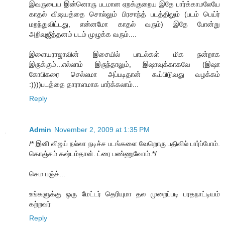
இவருடைய இன்னொரு படமான ஏறக்குறைய இதே பார்க்காமலேயே
காதல் விஷயத்தை சொல்லும் பிரசாந்த் படத்திலும் (படம் பெய்ர்
மறந்துவிட்டது, என்னமோ காதல் வரும்) இதே போன்று
அறிவுஜீத்தனம் படம் முழுக்க வரும்....
இளையராஜாவின் இசையில் பாடல்கள் மிக நன்றாக
இருக்கும்...எல்லாம் இருந்தாலும், இஷாவுக்காகவே (இஷா
கோபிகரை செல்லமா அப்படிதான் கூப்பிடுவது வழக்கம்
:))))படத்தை தாராளமாக பார்க்கலாம்...
Reply
Admin
November 2, 2009 at 1:35 PM
/* இனி விஜய் நல்லா நடிச்ச படங்களை வேறொரு பதிவில் பார்ப்போம்.
கொஞ்சம் கஷ்டம்தான். ட்ரை பண்ணுவோம்.*/
செம பஞ்ச்...
உங்களுக்கு ஒரு மேட்டர் தெரியுமா தல முறைப்படி பரதநாட்டியம்
கற்றவர்
Reply