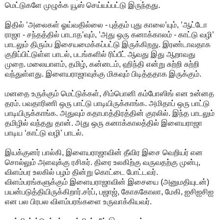
மெட்டுகளே முழுக்க யூஸ் செய்யப்பட்டு இருந்தது.
இதில் ’அலைகள் ஓய்வதில்லை - புத்தம் புது காலை’யும், ’ஆட்டோ
ராஜா - சந்தத்தில் பாடாத’வும், ’அது ஒரு கனாக்காலம் - காட்டு வழி’
பாடலும் திரும்ப இசையமைக்கப்பட்டு இருக்கிறது. இரண்டாவதாக
குறிப்பிட்டுள்ள பாடல், படங்களில் ரிப்பீட் ஆவது இது ஆறாவது
முறை. மலையாளம், தமிழ், கன்னடம், ஹிந்தி என்று சுற்றி சுற்றி
வந்துள்ளது. இளையராஜாவுக்கு மிகவும் பிடித்ததாக இருக்கும்.
மனதை உருக்கும் மெட்டுக்கள், சிம்பொனி கம்போஸிங் என உன்னத
தரம். பவதாரிணி ஒரு பாட்டு பாடியிருக்காங்க. அமிதாப் ஒரு பாட்டு
பாடியிருக்காங்க. அதுவும் கதாபாத்திரத்தின் குரலில். இந்த பாடலும்
தமிழில் வந்தது தான். அது ஒரு கனாக்காலத்தில் இளையராஜா
பாடிய ‘காட்டு வழி’ பாடல்.
இயக்குனர் பால்கி, இளையராஜாவின் தீவிர இசை வெறியர் என
சொல்லும் அளவுக்கு ரசிகர். திரை உலகிற்கு வருவதற்கு முன்பு,
விளம்பர உலகில் பழம் தின்று கொட்டை போட்டவர்.
விளம்பரங்களுக்கும் இளையராஜாவின் இசையை (அனுமதியுடன்)
பயன்படுத்தியிருக்கிறார்.சர்ப், பஜாஜ், கோககோலா, மேகி, ஐசிஐசிஐ
என பல பிரபல விளம்பரங்களை உருவாக்கியவர்.