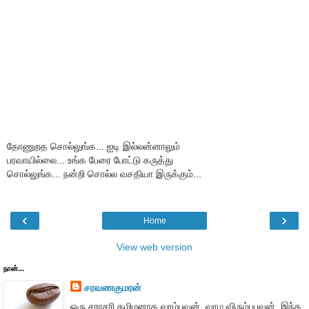
தோணுறத சொல்லுங்க... ஐடி இல்லன்னாலும்
பரவாயில்லை... உங்க பேரை போட்டு கருத்து
சொல்லுங்க... நன்றி சொல்ல வசதியா இருக்கும்...
‹
›
Home
View web version
நான்...
சரவணகுமரன்
ஒரு சராசரி தமிழனாக வாழ்பவன். வாழ விரும்புபவன். இந்த