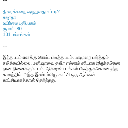
---
திரைக்கதை எழுதுவது எப்படி?
சுஜாதா
உயிர்மை பதிப்பகம்
ரூபாய். 80
131 பக்கங்கள்
---
இந்த படம் எனக்கு ரொம்ப பிடித்த படம். பலமுறை பார்த்தும்
சலிக்கவில்லை. மனிஷாவை தவிர எல்லாம் சரியாக இருந்ததென
நான் நினைக்கும் படம். ஆக்‌ஷன் படங்கள் பிடித்துக்கொண்டிந்த
காலத்தில், அந்த இண்டர்வியூ காட்சி ஒரு ஆக்‌ஷன்
காட்சியாகத்தான் தெரிந்தது.