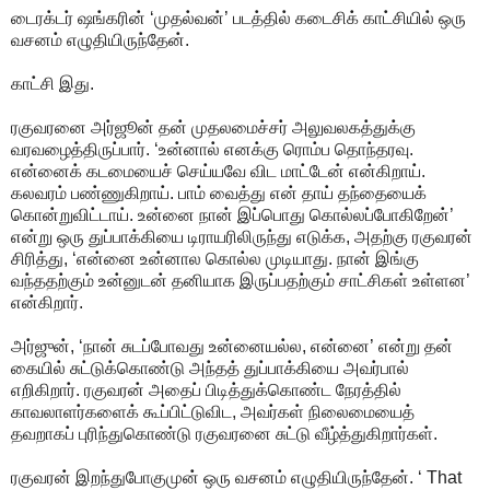
டைரக்டர் ஷங்கரின் ‘முதல்வன்’ படத்தில் கடைசிக் காட்சியில் ஒரு
வசனம் எழுதியிருந்தேன்.
காட்சி இது.
ரகுவரனை அர்ஜூன் தன் முதலமைச்சர் அலுவலகத்துக்கு
வரவழைத்திருப்பார். ‘உன்னால் எனக்கு ரொம்ப தொந்தரவு.
என்னைக் கடமையைச் செய்யவே விட மாட்டேன் என்கிறாய்.
கலவரம் பண்ணுகிறாய். பாம் வைத்து என் தாய் தந்தையைக்
கொன்றுவிட்டாய். உன்னை நான் இப்பொது கொல்லப்போகிறேன்’
என்று ஒரு துப்பாக்கியை டிராயரிலிருந்து எடுக்க, அதற்கு ரகுவரன்
சிரித்து, ‘என்னை உன்னால கொல்ல முடியாது. நான் இங்கு
வந்ததற்கும் உன்னுடன் தனியாக இருப்பதற்கும் சாட்சிகள் உள்ளன’
என்கிறார்.
அர்ஜுன், ‘நான் சுடப்போவது உன்னையல்ல, என்னை’ என்று தன்
கையில் சுட்டுக்கொண்டு அந்தத் துப்பாக்கியை அவர்பால்
எறிகிறார். ரகுவரன் அதைப் பிடித்துக்கொண்ட நேரத்தில்
காவலாளர்களைக் கூப்பிட்டுவிட, அவர்கள் நிலைமையைத்
தவறாகப் புரிந்துகொண்டு ரகுவரனை சுட்டு வீழ்த்துகிறார்கள்.
ரகுவரன் இறந்துபோகுமுன் ஒரு வசனம் எழுதியிருந்தேன். ‘ That