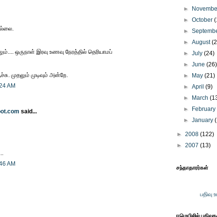
►
Novemb
►
October
(
இல்லை.
►
Septemb
►
August
(
ும்.... ஒருநாள் இரவு உணவு நேரத்தில் தெரியாமப்
►
July
(24)
►
June
(26
சு. முதலும் முடிவும் அன்றே.
►
May
(21)
:24 AM
►
April
(9)
►
March
(1
►
Februar
pot.com
said...
►
January
►
2008
(122)
►
2007
(13)
..
:46 AM
சந்தாதாரர்கள்
பதிவு 
ஈமெயிலில் பதிவு