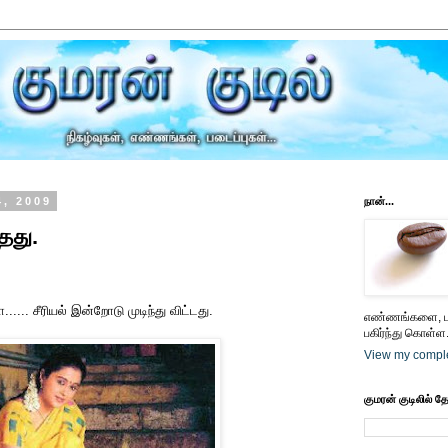
4, 2009
நான்...
தது.
... சீரியல் இன்றோடு முடிந்து விட்டது.
எண்ணங்களை, பட
பகிர்ந்து கொள்ள.
View my comple
குமரன் குடிலில் த