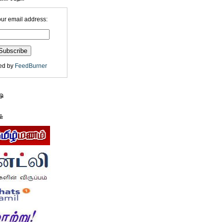
our email address:
ed by
FeedBurner
டு
ள்