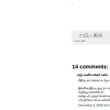
.
வகை
டிவி
14 comments:
யாழ் மகளிர் மன்றம் said...
//இந்த நாடகத்தை கடந்து வ
இல்லீங்க,இப்படி ஒரு நாடக
தெரிந்து கொண்டேன்.
என்னுடன் பழ்கும் பெண்ம
பார்பதில்லை.அப்படி என்றா
December 5, 2009 at 5