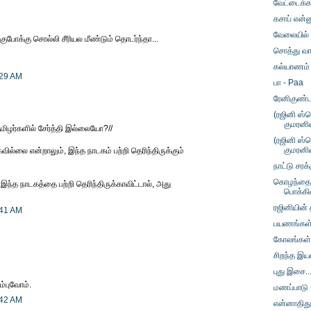
வேட்டைக்கா
கசாப் என்ன
வேலையில் 
ுபோக்கு சொல்லி சீரியல மீண்டும் தொடர்ந்தா...
சொத்து வா
கல்யாணம் ம
:29 AM
பா - Paa
ரேனிகுண்
(ரஜினி ஸ்
குமரனி
 தமிழர்களில் சேர்த்தி இல்லையோ?//
(ரஜினி ஸ்
குமரனி
கவில்லை என்றாலும், இந்த நாடகம் பற்றி தெரிந்திருக்கும்
நாட்டு சர
கொழந்தைப
ம், இந்த நாடகத்தை பற்றி தெரிந்திருக்காவிட்டால், அது
பொக்கி
ரஜினியின் 
:41 AM
பயணங்கள்
கோலங்கள் 
சிறந்த இய
புது இசை.
ம்புவோம்.
மணப்பாடு 
:42 AM
என்னாதிது?