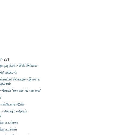
er
(27)
னு ஒருத்தர் - இனி இல்லை
ைடு டிஷ்ஷும்
கண்காட்சி ஸ்பெஷல் - இளைய
ுத்தகம்
் - சேரன் ’கல கல’ & ‘லக லக’
ஸ்
 என்னோடு டூடுல்
- செய்யும் எதிலும்
்
த்த பாடல்கள்
த்த படங்கள்