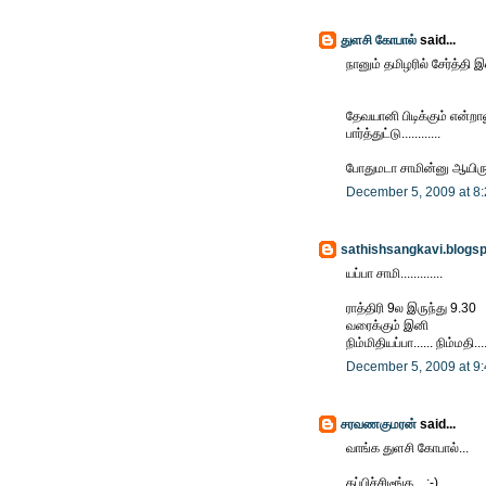
துளசி கோபால்
said...
நானும் தமிழரில் சேர்த்தி 
தேவயானி பிடிக்கும் என்றால
பார்த்துட்டு............
போதுமடா சாமின்னு ஆயிருச்
December 5, 2009 at 8
sathishsangkavi.blogs
யப்பா சாமி.............
ராத்திரி 9ல இருந்து 9.30
வரைக்கும் இனி
நிம்மிதியப்பா...... நிம்மதி....
December 5, 2009 at 9
சரவணகுமரன்
said...
வாங்க துளசி கோபால்...
தப்பிச்சிடீங்க... :-)