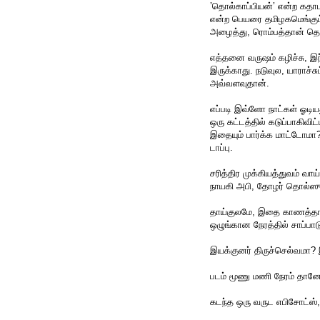
’தொல்காப்பியன்’ என்ற கதாபா
என்ற பெயரை தமிழகமெங்கும்
அழைத்து, ரொம்பத்தான் தொல
எத்தனை வருஷம் கழிச்சு, இந
இருக்காது. நடுவுல, யாராச்சும்
அவ்வளவுதான்.
எப்படி இவ்ளோ நாட்கள் ஓடிய
ஒரு கட்டத்தில் கடுப்பாகிவிட
இதையும் பார்க்க மாட்டோமா?’
டாப்பு.
சரித்திர முக்கியத்துவம் வா
நாயகி அபி, தோழர் தொல்ஸுட
தாய்குலமே, இதை காணத்தா
ஒழுங்கான நேரத்தில் சாப்பா
இயக்குனர் திருச்செல்வமா? 
படம் மூணு மணி நேரம் தானே
கடந்த ஒரு வருட எபிசோட்ஸ்