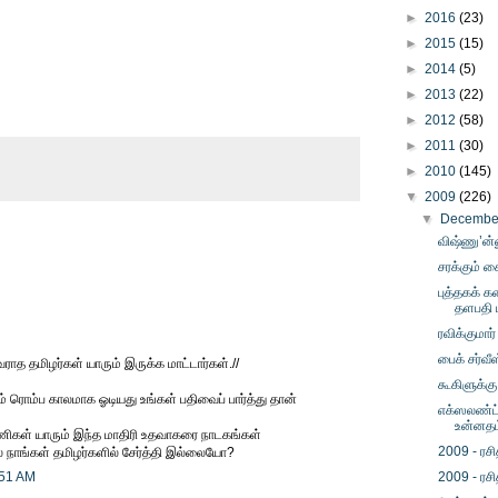
►
2016
(23)
►
2015
(15)
►
2014
(5)
►
2013
(22)
►
2012
(58)
►
2011
(30)
►
2010
(145)
▼
2009
(226)
▼
Decemb
விஷ்ணு’ன்
சரக்கும் ச
புத்தகக் 
தளபதி ப
ரவிக்குமார
பைக் சர்வீ
ராத தமிழர்கள் யாரும் இருக்க மாட்டார்கள்.//
கூகிளுக்கு
ம் ரொம்ப காலமாக ஓடியது உங்கள் பதிவைப் பார்த்து தான்
எக்ஸலண்ட் 
உன்னதம
ணிகள் யாரும் இந்த மாதிரி உதவாகரை நாடகங்கள்
2009 - ரசி
ல் நாங்கள் தமிழர்களில் சேர்த்தி இல்லையோ?
:51 AM
2009 - ரசி