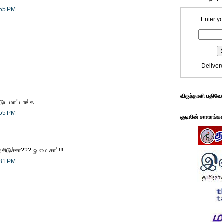
:55 PM
Enter y
..
Deliver
விருந்தாளி பதிவே
டுட மாட்டாங்க...
:55 PM
குடிலின் சாளரங்க
சிடுச்சா??? ஓ மை காட்!!!
:31 PM
..