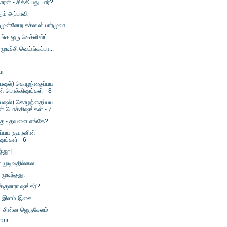
ரன் - சிக்கியது யார்?
ும் அப்பாவி
முன்னேற சக்ஸஸ் பார்முலா
ங்க ஒரு செக்லிஸ்ட்
ுடிச்சி வெய்ங்கப்பா...
டா
பெஷல்) கொழந்தைப்பய
ன் பொக்கிஷங்கள் - 8
பெஷல்) கொழந்தைப்பய
ன் பொக்கிஷங்கள் - 7
க்கு - தவளை எங்கே?
்பய குமரனின்
ஷங்கள் - 6
த்தூ!
 முடிவதில்லை
முடிந்தது.
க்குனரா ஷங்கர்?
.. இளம் இசை...
- சின்ன ஜெருசேலம்
!!!