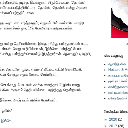
த்திரத்தில் நடித்த இயக்குனர் திருச்செல்வம், ‘தொல்ஸ்’
 பிரபலப்படுத்திவிட்டார். தொல்ஸ், தொல்ஸ் என்று அவரை
்லைப்படுத்திட்டாங்க.
்த தொடரை பார்த்தாலும், எதுவும் மிஸ் பண்ணிய மாதிரி
, எங்காச்சும் ஒரு ட்ரிப் போயிட்டு வந்திருப்பாங்க.
து என்று தெரியவில்லை. இதை ரசித்து பார்த்தவர்கள் கூட,
ப
்டார்கள். வேறு வழியில்லாமல், ’இவ்ளோ பார்த்துட்டோம்.
 என்று பார்த்துக்கொண்டு இருந்தார்கள். ஆனாலும் டிஆர்பி,
உங்க வசதிக்கு
ஆனந்த விகடனி
ய்ந்த தொடரின் முடிவு என்ன? வீட்டை விட்டு வெளியேறி,
Notable & M
ன் சேர்ந்து சமூக சேவை செய்கிறார்.
கலாட்டா காமெ
மூன்றாம் கண
னே சோறு போடாமல் காக்க வைத்தாய்? இனியாவது
வாசித்தவைகள
டு கிடைக்குமா? தெரியவில்லை. அடுத்தது தென்றலாம்.
என் பயணங்க
மகேந்திரனின
இல்லை. அவர் படம் எடுக்க போகிறார்.
 ஓடும்?
நேரமிருந்தா இதையு
►
2020
(1)
,
இங்கே
.
►
2017
(26)