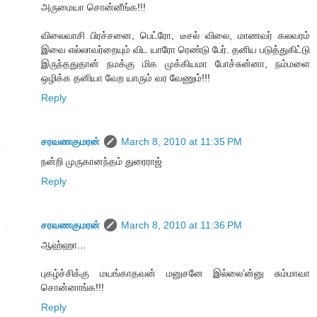
அருமையா சொன்னீங்க!!!
விலைவாசி பிரச்சனை, பெட்ரோ, டீசல் விலை, மாணவர் கலவரம்
இவை எல்லாவர்றையும் விட யாரோ ரெண்டு பேர். தனிய படுத்துகிட்டு
இருந்ததுதான் நமக்கு மிக முக்கியமா போச்சுன்னா, நம்மளை
ஒழிக்க தனியா வேற யாரும் வர வேணும்!!!
Reply
சரவணகுமரன்
March 8, 2010 at 11:35 PM
நன்றி முருகானந்தம் துரைராஜ்
Reply
சரவணகுமரன்
March 8, 2010 at 11:36 PM
ஆஹ்ஹா...
புகழ்ச்சிக்கு மயங்காதவன் மனுசனே இல்லை’ன்னு சும்மாவா
சொன்னாங்க!!!
Reply