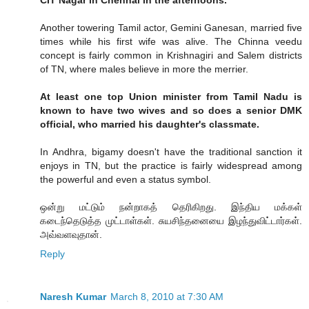
CIT Nagar in Chennai in the afternoons.
Another towering Tamil actor, Gemini Ganesan, married five
times while his first wife was alive. The Chinna veedu
concept is fairly common in Krishnagiri and Salem districts
of TN, where males believe in more the merrier.
At least one top Union minister from Tamil Nadu is
known to have two wives and so does a senior DMK
official, who married his daughter's classmate.
In Andhra, bigamy doesn't have the traditional sanction it
enjoys in TN, but the practice is fairly widespread among
the powerful and even a status symbol.
ஒன்று மட்டும் நன்றாகத் தெரிகிறது. இந்திய மக்கள்
கடைந்தெடுத்த முட்டாள்கள். சுயசிந்தனையை இழந்துவிட்டார்கள்.
அவ்வளவுதான்.
Reply
Naresh Kumar
March 8, 2010 at 7:30 AM