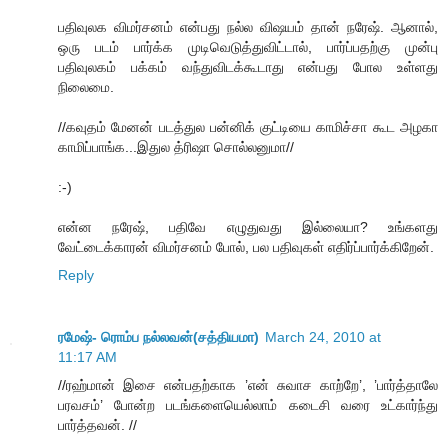
பதிவுலக விமர்சனம் என்பது நல்ல விஷயம் தான் நரேஷ். ஆனால்,
ஒரு படம் பார்க்க முடிவெடுத்துவிட்டால், பார்ப்பதற்கு முன்பு
பதிவுலகம் பக்கம் வந்துவிடக்கூடாது என்பது போல உள்ளது
நிலைமை.
//கவுதம் மேனன் படத்துல பன்னிக் குட்டியை காமிச்சா கூட அழகா
காமிப்பாங்க...இதுல த்ரிஷா சொல்லனுமா//
:-)
என்ன நரேஷ், பதிவே எழுதுவது இல்லையா? உங்களது
வேட்டைக்காரன் விமர்சனம் போல், பல பதிவுகள் எதிர்ப்பார்க்கிறேன்.
Reply
ரமேஷ்- ரொம்ப நல்லவன்(சத்தியமா)
March 24, 2010 at
11:17 AM
//ரஹ்மான் இசை என்பதற்காக ’என் சுவாச காற்றே’, ’பார்த்தாலே
பரவசம்’ போன்ற படங்களையெல்லாம் கடைசி வரை உட்கார்ந்து
பார்த்தவன். //