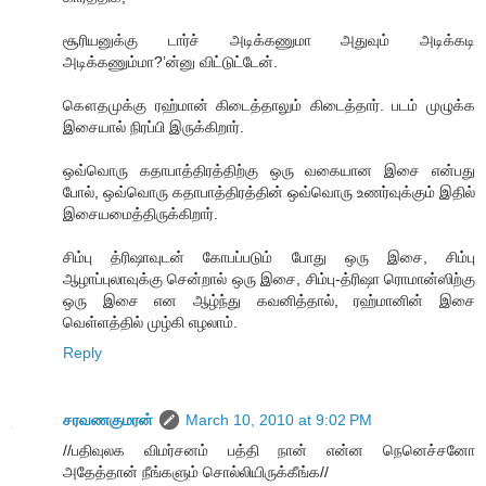
சூரியனுக்கு டார்ச் அடிக்கணுமா அதுவும் அடிக்கடி
அடிக்கணும்மா?’ன்னு விட்டுட்டேன்.
கௌதமுக்கு ரஹ்மான் கிடைத்தாலும் கிடைத்தார். படம் முழுக்க
இசையால் நிரப்பி இருக்கிறார்.
ஒவ்வொரு கதாபாத்திரத்திற்கு ஒரு வகையான இசை என்பது
போல், ஒவ்வொரு கதாபாத்திரத்தின் ஒவ்வொரு உணர்வுக்கும் இதில்
இசையமைத்திருக்கிறார்.
சிம்பு த்ரிஷாவுடன் கோபப்படும் போது ஒரு இசை, சிம்பு
ஆழாப்புலாவுக்கு சென்றால் ஒரு இசை, சிம்பு-த்ரிஷா ரொமான்ஸிற்கு
ஒரு இசை என ஆழ்ந்து கவனித்தால், ரஹ்மானின் இசை
வெள்ளத்தில் முழ்கி எழலாம்.
Reply
சரவணகுமரன்
March 10, 2010 at 9:02 PM
//பதிவுலக விமர்சனம் பத்தி நான் என்ன நெனெச்சனோ
அதேத்தான் நீங்களும் சொல்லியிருக்கீங்க//