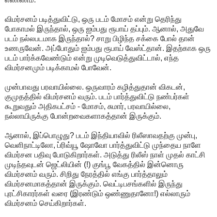
விமர்சனம் படித்துவிட்டு, ஒரு படம் மோசம் என்று தெரிந்து
போகாமல் இருந்தால், ஒரு ஐம்பது ரூபாய் தப்பும். ஆனால், அதுவே
படம் நல்லபடமாக இருந்தால்? சாறு பிழிந்த சக்கை போல் தான்
உணருவேன். அப்போதும் ஐம்பது ரூபாய் வேஸ்ட்தான். இதற்காக ஒரு
படம் பார்க்கவேண்டும் என்று முடிவெடுத்துவிட்டால், எந்த
விமர்சனமும் படிக்காமல் போவேன்.
முன்பாவது பரவாயில்லை. ஒருவாரம் கழித்துதான் விகடன்,
குமுதத்தில் விமர்சனம் வரும். படம் பார்த்துவிட்டு நண்பர்கள்
கூறுவதும் அதிகபட்சம் - மோசம், சுமார், பரவாயில்லை,
நல்லாயிருக்கு போன்றவைகளாகத்தான் இருக்கும்.
ஆனால், இப்பொழுது? படம் இந்தியாவில் ரிலீஸாவதற்கு முன்பு,
வெளிநாட்டிலோ, ப்ரிவ்யூ ஷோவோ பார்த்துவிட்டு முந்தைய நாளே
விமர்சன பதிவு போடுகிறார்கள். அடுத்து ரிலீஸ் நாள் முதல் காட்சி
முடிந்தவுடன் ஜெட்லியின் (!) குங்பூ வேகத்தில் இன்னொரு
விமர்சனம் வரும். சிறிது நேரத்தில் எங்கு பார்த்தாலும்
விமர்சனமாகத்தான் இருக்கும். வெட்டிபசங்களில் இருந்து
புரட்சிகாரர்கள் வரை (இரண்டும் ஒண்ணுதானோ!) எல்லாரும்
விமர்சனம் செய்கிறார்கள்.