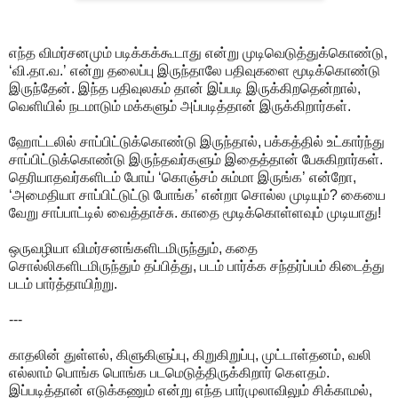
எந்த விமர்சனமும் படிக்கக்கூடாது என்று முடிவெடுத்துக்கொண்டு,
‘வி.தா.வ.’ என்று தலைப்பு இருந்தாலே பதிவுகளை மூடிக்கொண்டு
இருந்தேன். இந்த பதிவுலகம் தான் இப்படி இருக்கிறதென்றால்,
வெளியில் நடமாடும் மக்களும் அப்படித்தான் இருக்கிறார்கள்.
ஹோட்டலில் சாப்பிட்டுக்கொண்டு இருந்தால், பக்கத்தில் உட்கார்ந்து
சாப்பிட்டுக்கொண்டு இருந்தவர்களும் இதைத்தான் பேசுகிறார்கள்.
தெரியாதவர்களிடம் போய் ‘கொஞ்சம் சும்மா இருங்க’ என்றோ,
‘அமைதியா சாப்பிட்டுட்டு போங்க’ என்றா சொல்ல முடியும்? கையை
வேறு சாப்பாட்டில் வைத்தாச்சு. காதை மூடிக்கொள்ளவும் முடியாது!
ஒருவழியா விமர்சனங்களிடமிருந்தும், கதை
சொல்லிகளிடமிருந்தும் தப்பித்து, படம் பார்க்க சந்தர்ப்பம் கிடைத்து
படம் பார்த்தாயிற்று.
---
காதலின் துள்ளல், கிளுகிளுப்பு, கிறுகிறுப்பு, முட்டாள்தனம், வலி
எல்லாம் பொங்க பொங்க படமெடுத்திருக்கிறார் கௌதம்.
இப்படித்தான் எடுக்கணும் என்று எந்த பார்முலாவிலும் சிக்காமல்,