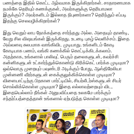
பணத்தை இதில் கொட்ட ஆர்வமாக இருக்கிறார்கள். சாதாரணமாக
நமக்கே தெரியும் கணக்குகள், அவர்களுக்கு தெரியாமலா
இருக்கும்? அவர்களிடம் இல்லாத நிபுணர்களா? தெரிந்தும் எப்படி
இதற்கு செலவழிக்கிறார்கள்?
இது வெறும் லாப நோக்கத்தை சார்ந்தது அல்ல. அதையும் தாண்டி,
வேறு சில விஷயங்கள் இருக்கிறது. உடனடி புகழ் வெளிச்சம். இதை
அவ்வளவு சுலபமாக வாங்கிவிட முடியாது. உங்களிடம் கோடி
கோடியாக பணம், வங்கி கணக்கில் கொட்டிக்கிடக்கலாம்.
அதற்காக, உங்களால் பாலிவுட் பெரும் தலைகளுடன், கவர்ச்சி
கன்னிகளுடன் உட்கார்ந்துக்கொண்டு கிரிக்கெட் பார்க்க முடியுமா?
ஒவ்வொரு முறையும் பவுண்டரி அடிக்கும் போது, ஆஸ்திரேலியா
முன்னணி வீரர்களுடன் கைக்குலுக்கிக்கொள்ள முடியுமா?
விளையாட்டிற்கு பிறகான பார்ட்டியில், சியர்லீடர்ஸ்களுடன் சியர்
சொல்லிக்கொள்ள முடியுமா? இதை எல்லாவற்றையும் விட,
இதையெல்லாம் நீங்கள் அனுபவிப்பதை உலகமே பார்க்கும்
சந்தர்ப்பத்தைத்தான் உங்களால் ஏற்படுத்த கொள்ள முடியுமா?