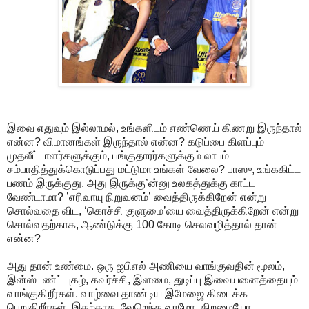
இவை எதுவும் இல்லாமல், உங்களிடம் எண்ணெய் கிணறு இருந்தால்
என்ன? விமானங்கள் இருந்தால் என்ன? கடுப்பை கிளப்பும்
முதலீட்டாளர்களுக்கும், பங்குதாரர்களுக்கும் லாபம்
சம்பாதித்துக்கொடுப்பது மட்டுமா உங்கள் வேலை? பாஸு, உங்ககிட்ட
பணம் இருக்குது. அது இருக்கு’ன்னு உலகத்துக்கு காட்ட
வேண்டாமா? ’எரிவாயு நிறுவனம்’ வைத்திருக்கிறேன் என்று
சொல்வதை விட, ‘கொச்சி குளுமை’யை வைத்திருக்கிறேன் என்று
சொல்வதற்காக, ஆண்டுக்கு 100 கோடி செலவழித்தால் தான்
என்ன?
அது தான் உண்மை. ஒரு ஐபிஎல் அணியை வாங்குவதின் மூலம்,
இன்ஸ்டண்ட் புகழ், கவர்ச்சி, இளமை, துடிப்பு இவையனைத்தையும்
வாங்குகிறீர்கள். வாழ்வை தாண்டிய இமேஜை கிடைக்க
பெறுகிறீர்கள். இதற்காக, வேறெந்த வரமோ, திறமையோ