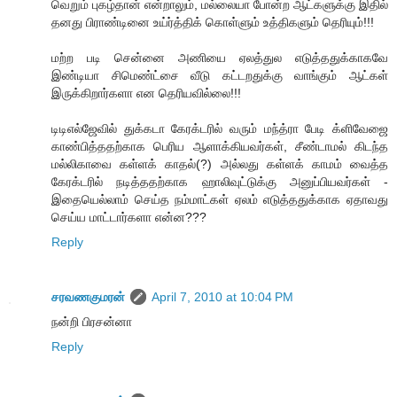
வெறும் புகழ்தான் என்றாலும், மல்லையா போன்ற ஆட்களுக்கு இதில்
தனது பிராண்டினை உய்ர்த்திக் கொள்ளும் உத்திகளும் தெரியும்!!!
மற்ற படி சென்னை அணியை ஏலத்துல எடுத்ததுக்காகவே
இண்டியா சிமெண்ட்சை வீடு கட்டறதுக்கு வாங்கும் ஆட்கள்
இருக்கிறார்களா என தெரியவில்லை!!!
டிடிஎல்ஜேவில் துக்கடா கேரக்டரில் வரும் மந்த்ரா பேடி க்ளிவேஜை
காண்பித்ததற்காக பெரிய ஆளாக்கியவர்கள், சீண்டாமல் கிடந்த
மல்லிகாவை கள்ளக் காதல்(?) அல்லது கள்ளக் காமம் வைத்த
கேரக்டரில் நடித்ததற்காக ஹாலிவுட்டுக்கு அனுப்பியவர்கள் -
இதையெல்லாம் செய்த நம்மாட்கள் ஏலம் எடுத்ததுக்காக ஏதாவது
செய்ய மாட்டார்களா என்ன???
Reply
சரவணகுமரன்
April 7, 2010 at 10:04 PM
நன்றி பிரசன்னா
Reply