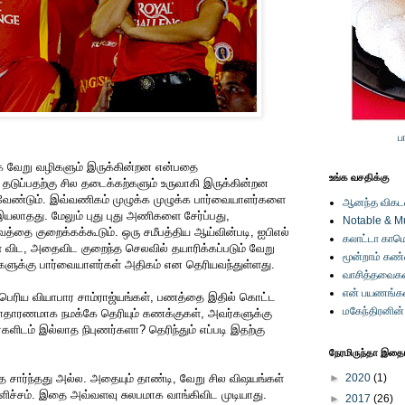
ப
்க வேறு வழிகளும் இருக்கின்றன என்பதை
உங்க வசதிக்கு
டுப்பதற்கு சில தடைக்கற்களும் உருவாகி இருக்கின்றன
வேண்டும். இவ்வணிகம் முழுக்க முழுக்க பார்வையாளர்களை
ஆனந்த விகடனி
இயலாதது. மேலும் புது புது அணிகளை சேர்ப்பது,
Notable & M
தை குறைக்கக்கூடும். ஒரு சமீபத்திய ஆய்வின்படி, ஐபிஎல்
கலாட்டா காமெ
ை விட, அதைவிட குறைந்த செலவில் தயாரிக்கப்படும் வேறு
மூன்றாம் கண
ளுக்கு பார்வையாளர்கள் அதிகம் என தெரியவந்துள்ளது.
வாசித்தவைகள
என் பயணங்க
கப்பெரிய வியாபார சாம்ராஜ்யங்கள், பணத்தை இதில் கொட்ட
மகேந்திரனின
சாதாரணமாக நமக்கே தெரியும் கணக்குகள், அவர்களுக்கு
களிடம் இல்லாத நிபுணர்களா? தெரிந்தும் எப்படி இதற்கு
நேரமிருந்தா இதையு
 சார்ந்தது அல்ல. அதையும் தாண்டி, வேறு சில விஷயங்கள்
►
2020
(1)
ெளிச்சம். இதை அவ்வளவு சுலபமாக வாங்கிவிட முடியாது.
►
2017
(26)