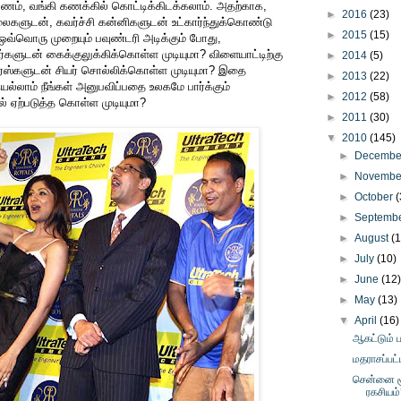
ணம், வங்கி கணக்கில் கொட்டிக்கிடக்கலாம். அதற்காக,
►
2016
(23)
தலைகளுடன், கவர்ச்சி கன்னிகளுடன் உட்கார்ந்துக்கொண்டு
►
2015
(15)
ா? ஒவ்வொரு முறையும் பவுண்டரி அடிக்கும் போது,
்களுடன் கைக்குலுக்கிக்கொள்ள முடியுமா? விளையாட்டிற்கு
►
2014
(5)
லீடர்ஸ்களுடன் சியர் சொல்லிக்கொள்ள முடியுமா? இதை
►
2013
(22)
ல்லாம் நீங்கள் அனுபவிப்பதை உலகமே பார்க்கும்
►
2012
(58)
ல் ஏற்படுத்த கொள்ள முடியுமா?
►
2011
(30)
▼
2010
(145)
►
Decemb
►
Novemb
►
October
(
►
Septemb
►
August
(
►
July
(10)
►
June
(12
►
May
(13)
▼
April
(16)
ஆகட்டும் ப
மதராசப்பட
சென்னை சூப
ரகசியம