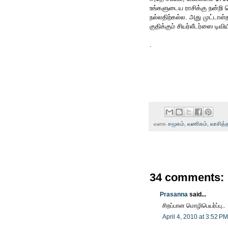
உங்களுடைய ராசிக்கு நன்றி 
நல்லதிற்கல்ல. அது முட்டா
குதிக்கும் சியர்லீடர்ஸை டிவிய
.
வகை
சமூகம்
,
வணிகம்
,
வாசித்
34 comments:
Prasanna
said...
சிறப்பான மொழிபெயர்ப்பு..
April 4, 2010 at 3:52 PM