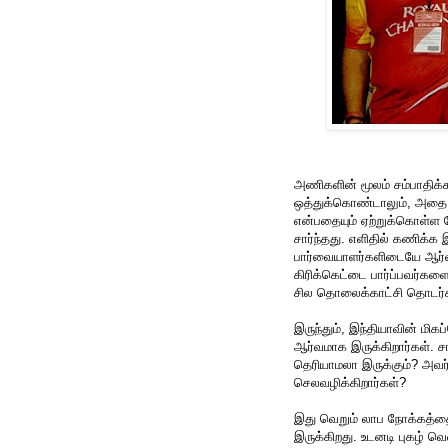
அணிகளின் மூலம் சம்பாதிக
ஒத்துக்கொண்டாலும், அதை த
என்பதையும் ஏற்றுக்கொள்ள 
சார்ந்தது. எளிதில் கணிக்க 
பார்வையாளர்களிடையே ஆர்வத்
கிரிக்கெட்டை பார்ப்பவர்கள
சில தொலைக்காட்சி தொடர்க
இருந்தும், இந்தியாவின் மி
ஆர்வமாக இருக்கிறார்கள். 
தெரியாமலா இருக்கும்? அவர்
செலவழிக்கிறார்கள்?
இது வெறும் லாப நோக்கத்தை
இருக்கிறது. உடனடி புகழ் வ