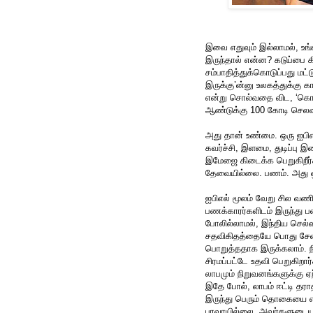
இவை எதுவும் இல்லாமல், உங
இருந்தால் என்ன? கடுப்பை கிள
சம்பாதித்துக்கொடுப்பது மட
இருக்கு’ன்னு உலகத்துக்கு க
என்று சொல்வதை விட, ‘கொச
ஆண்டுக்கு 100 கோடி செலவ
அது தான் உண்மை. ஒரு ஐபிஎ
கவர்ச்சி, இளமை, துடிப்பு 
இமேஜை கிடைக்க பெறுகிறீ
தேவையில்லை. பணம். அது ஒ
ஐபிஎல் மூலம் வேறு சில வணி
பணக்காரர்களிடம் இருந்து பண
போலில்லாமல், இந்திய செல்வ
சதவிகிதத்தையே பொது சேவை
பொறுத்ததாக இருக்கலாம். ந
சிரமப்பட்டே உதவி பெறுகிறா
லாபமும் நிறுவனங்களுக்கு
இதே போல், லாபம் ஈட்டி தரா
இருந்து பெரும் தொகையை எட
பரவாயில்லை, அவர்களுடைய