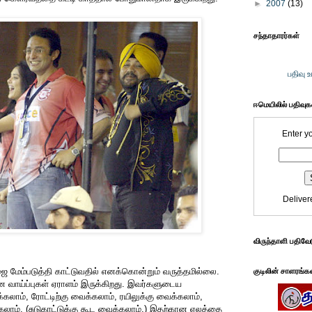
►
2007
(13)
சந்தாதாரர்கள்
பதிவு 
ஈமெயிலில் பதிவு
Enter y
Deliver
விருந்தாளி பதிவே
மேம்படுத்தி காட்டுவதில் எனக்கொன்றும் வருத்தமில்லை.
குடிலின் சாளரங்க
ன வாய்ப்புகள் ஏராளம் இருக்கிறது. இவர்களுடைய
கலாம், ரோட்டிற்கு வைக்கலாம், ரயிலுக்கு வைக்கலாம்,
லாம். (சுடுகாட்டுக்கு கூட வைக்கலாம்.) இதற்கான ஏலத்தை