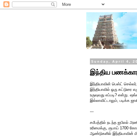
Sunday, April 4, 2
இந்திய பணக்காரர
இந்தியாவின் பெஸ்ட் செல்லர
இந்தியாவில் ஒரு கட்டுரை எ
உருவுவது எப்படி? என்று. ஷங
இல்லாவிட்டாலும், படிக்க ஜா
---
சமீபத்தில் நடந்த ஐபிஎல் 
உரிமைக்கு, ரூபாய் 1700 கோட
ஆண்டுகளில் இந்தியாவின் ம