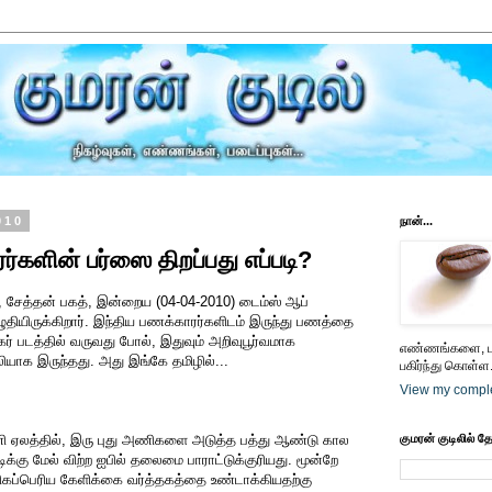
010
நான்...
்களின் பர்ஸை திறப்பது எப்படி?
், சேத்தன் பகத், இன்றைய (04-04-2010) டைம்ஸ் ஆப்
ழுதியிருக்கிறார். இந்திய பணக்காரர்களிடம் இருந்து பணத்தை
்கர் படத்தில் வருவது போல், இதுவும் அறிவுபூர்வமாக
எண்ணங்களை, பட
லியாக இருந்தது. அது இங்கே தமிழில்...
பகிர்ந்து கொள்ள.
View my comple
அணி ஏலத்தில், இரு புது அணிகளை அடுத்த பத்து ஆண்டு கால
குமரன் குடிலில் த
ிக்கு மேல் விற்ற ஐபில் தலைமை பாராட்டுக்குரியது. மூன்றே
ிகப்பெரிய கேளிக்கை வர்த்தகத்தை உண்டாக்கியதற்கு