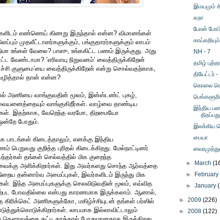
இமயமும் சி
சுறா
போன் போப
்களிடம் எண்ணெய் கிணறு இருந்தால் என்ன? விமானங்கள்
காய்கறியும்
ப்பும் முதலீட்டாளர்களுக்கும், பங்குதாரர்களுக்கும் லாபம்
்டுமா உங்கள் வேலை? பாஸு, உங்ககிட்ட பணம் இருக்குது. அது
NH - 7
ாட்ட வேண்டாமா? ’எரிவாயு நிறுவனம்’ வைத்திருக்கிறேன்
தமிழ் புத்
்சி குளுமை’யை வைத்திருக்கிறேன் என்று சொல்வதற்காக,
தியேட்டர் -
ழித்தால் தான் என்ன?
கொலை செ
ல் அணியை வாங்குவதின் மூலம், இன்ஸ்டண்ட் புகழ்,
பெங்களூரி
இவையனைத்தையும் வாங்குகிறீர்கள். வாழ்வை தாண்டிய
இந்திய பண
ர்கள். இதற்காக, வேறெந்த வரமோ, திறமையோ
திறப்பது
ன்றே போதும்.
இலக்கிய க
பையா
க பாடங்கள் கிடைத்தாலும், எனக்கு இந்திய
ம் பெறுவது குறித்த புரிதல் கிடைக்கிறது. மேல்நாட்டினர்
வைரமுத்துவ
ந்தர்கள் தங்கள் செல்வத்தில் மிக குறைந்த
►
March
(1
க்கு அளிக்கிறார்கள். இது அவர்களது சொந்த ஆர்வத்தை
ிறைய தன்னார்வ அமைப்புகள், இவர்களிடம் இருந்து மிக
►
Februar
ர்கள். இந்த அமைப்புகளுக்கு செலவிடுவதின் மூலம், எவ்வித
►
January
 ஏற்பட போவதில்லை என்பது காரணமாக இருக்கலாம். ஆனால்,
►
2009
(226)
த கிரிக்கெட் அணிகளுக்கோ, மகிழ்ச்சியுடன் தங்கள் பர்ஸில்
ுத்துக்கொடுக்கிறார்கள். லாபமாக இல்லாவிட்டாலும்
►
2008
(122)
 கௌரவத்தை கட்டி காத்தால் போதுமானதாக இருக்கிறது.