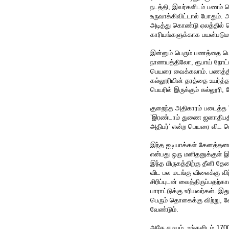
நடத்தி, இவர்களிடம் பணம் 
உருவாக்கிவிட்டால் போதும். 
அடித்து கொண்டு ஏலத்தில் ஜ
காரியங்களுக்காக பயன்படு
இன்னும் பெரும் பணத்தை பெ
நாணயத்திலோ, ரூபாய் நோட்ட
பெயரை வைக்கலாம். பணத்திற்
கல்லூரியின் தரத்தை உயர்த்த
பெயரில் இருக்கும் கல்லூரி,
குறைந்த அதிகாரம் படைத்த 'ட
’இரண்டாம் துணை ஜனாதிபதி’
அதிபர்’ என்ற பெயரை விட பெ
இந்த ஐடியாக்கள் கேனத்தனமா
என்பது ஒரு மனிதனுக்குள் இர
இந்த மிருகத்திற்கு தீனி த
விட பல மடங்கு விலைக்கு விற
சிரிப்புடன் வைத்திருப்பதற்க
பாராட்டுக்கு உரியவர்கள். இ
பெரும் தொகைக்கு விற்று, 
வேண்டும்.
அதே சமயம், உங்களிடம் 1700