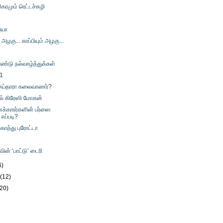
கரமும் ரெட்டச்சுழி
ியா
 அழகு... காப்பியும் அழகு...
தாண்டு நல்வாழ்த்துக்கள்
 1
ய்தாரா கலைவாணர்?
ல் கிரேஸி மோகன்
க்காரர்களின் பர்ஸை
 எப்படி?
ொத்து புரோட்டா
ின் ‘பாட்டு’ டைரி
6)
y
(12)
(20)