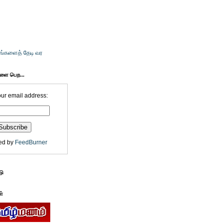
உங்களைத் தேடி வர
களை பெற...
our email address:
ed by
FeedBurner
டு
ள்