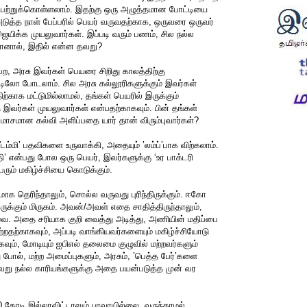
பெற்றுக்கொள்ளலாம். இதற்கு ஒரு அழுத்தமான போட்டியை
அடுத்த நாள் பேப்பரில் பெயர் வருவதற்காக, ஒருவரை ஒருவர்
ெயிக்க முயலுவார்கள். இப்படி வரும் பணம், சில நல்ல
மானால், இதில் என்ன தவறு?
ற, அரசு இவர்கள் பெயரை சிறிது காலத்திற்கு
ிலோ போடலாம். சில அரசு கல்லூரிகளுக்கும் இவர்கள்
காக மட்டுமில்லாமல், தங்கள் பெயரில் இருக்கும்
 இவர்கள் முயலுவார்கள் என்பதற்காகவும். பின் தங்கள்
 மோசமான கல்வி அளிப்பதை யார் தான் விரும்புவார்கள்?
ம்மி’ பதவிகளை உருவாக்கி, அதையும் ’லம்ப்’பாக விற்கலாம்.
 என்பது போல ஒரு பெயர், இவர்களுக்கு ‘உர பாக்டரி
ரும் மகிழ்ச்சியை கொடுக்கும்.
க தெரிந்தாலும், சொல்ல வருவது புரிந்திருக்கும். ஈகோ
ுக்கும் மிருகம். அவன்/அவள் எதை சாதித்திருந்தாலும்,
ேவை. அதை சரியாக குறி வைத்து அடித்து, அணியின் மதிப்பை
்றதற்காகவும், அப்படி வாங்கியவர்களையும் மகிழ்ச்சியோடு
ாகவும், மோடியும் ஐபிஎல் தலைமை குழுவில் மற்றவர்களும்
து போல், மற்ற அமைப்புகளும், அரசும், ’பெத்த பேர்’களை
வேறு நல்ல காரியங்களுக்கு அதை பயன்படுத்த முன் வர
 கோடி இல்லாவிட்டாலும் பரவாயில்லை. வருந்தாமல்