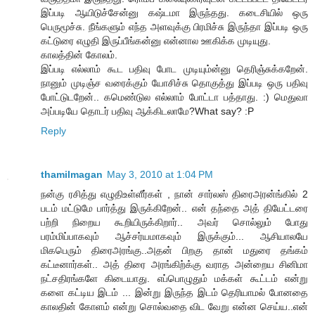
இப்படி ஆயிடுச்சேன்னு கஷ்டமா இருந்தது. கடைசியில் ஒரு
பெருமூச்சு. நீங்களும் எந்த அளவுக்கு பிரமிச்சு இருந்தா இப்படி ஒரு
கட்டுரை எழுதி இருப்பீங்கன்னு என்னால ஊகிக்க முடியுது.
காலத்தின் கோலம்.
இப்படி எல்லாம் கூட பதிவு போட முடியும்ன்னு தெரிஞ்சுக்கறேன்.
நானும் முடிஞ்ச வரைக்கும் யோசிச்சு தொகுத்து இப்படி ஒரு பதிவு
போட்டுடறேன்.. கமெண்டுல எல்லாம் போட்டா பத்தாது. :) மெதுவா
அப்படியே தொடர் பதிவு ஆக்கிடலாமே?What say? :P
Reply
thamilmagan
May 3, 2010 at 1:04 PM
நன்கு ரசித்து எழுதிஉள்ளீர்கள் , நான் சார்லஸ் திரைஅரன்ங்கில் 2
படம் மட்டுமே பார்த்து இருக்கிறேன்.. என் தந்தை அத் தியேட்டரை
பற்றி நிறைய கூறியிருக்கிறார்.. அவர் சொல்லும் போது
பரம்மிப்பாகவும் ஆச்சர்யமாகவும் இருக்கும்... ஆசியாலயே
மிகபெரும் திரைஅரங்கு..அதன் பிறகு தான் மதுரை தங்கம்
கட்டீனார்கள்.. அத் திரை அரங்கிற்க்கு வராத அன்றைய சினிமா
நட்சதிரங்களே கிடையாது. எப்பொழுதும் மக்கள் கூட்டம் என்று
களை கட்டிய இடம் ... இன்று இருந்த இடம் தெரியாமல் போனதை
காலதின் கோளம் என்று சொல்வதை விட வேறு என்ன செய்ய..என்