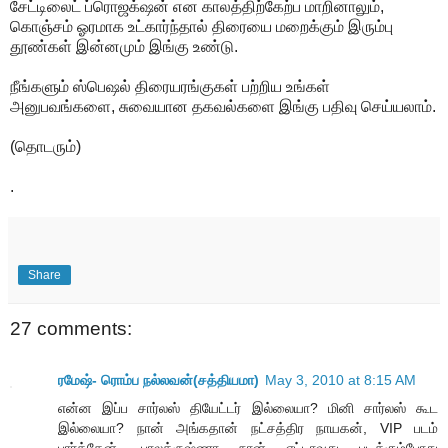
சேட்டிலைட் ப்ரொஜக்‌ஷன் என காலத்திற்கேற்ப மாறினாலும்,
கொஞ்சம் ஓரமாக உட்கார்ந்தால் திரையை மறைக்கும் இரும்பு
தூண்கள் இன்னமும் இங்கு உண்டு.
நீங்களும் ஸ்பெஷல் திரையரங்குகள் பற்றிய உங்கள்
அனுபவங்களை, சுவையான தகவல்களை இங்கு பதிவு செய்யலாம்.
(தொடரும்)
.
Share
27 comments:
ரமேஷ்- ரொம்ப நல்லவன்(சத்தியமா)
May 3, 2010 at 8:15 AM
என்ன இப்ப சார்லஸ் தியேட்டர் இல்லையா? மினி சார்லஸ் கூட
இல்லையா? நான் அங்கதான் நட்சத்திர நாயகன், VIP படம்