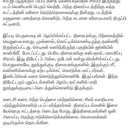
எம்.ஜி.ஆருக்கும் அப்படத்தை வெளியிடுவதில் சிரமம் இருந்தது.
படம் வெளியாகி பெரும் வெற்றி. அந்த திரைப்படத்திற்கு வந்த
கூட்டத்தின் வரிசை நெடுந்தொலைவுக்கு நின்றது. படத்தில்
வசூலான பணத்தை கொண்டு, அந்த கடனை உரிமையாளர் திருப்பி
கட்டினார்.
இப்படி பெருமையுடன் ஆரம்பிக்கப்பட்ட திரையரங்கு, பிற்காலத்தில்
வெறுமையானது. முன்னால், கொட்டிக்கொண்டிருந்த தண்ணீர்
நிறுத்தப்பட்டது. செடிகள் வளர்ந்திருந்த பகுதியில் ஜல்லியில்
கான்கிரீட் போடப்பட்டது. பெரிய திரையரங்கு என்பதால், பராமரிப்பு
சிரமம். இது தியேட்டர் அல்ல, குடோன் என்று விமர்சிக்கப்பட்டது.
பொதுவாகவே, தூத்துக்குடி திரையரங்குகளில், இருக்கும் சீட்
எண்ணிக்கைக்கு ஏற்ப டிக்கெட் கொடுக்க மாட்டார்கள்.
இண்டர்வெல் வரை கொடுத்துக்கொண்டே இருப்பார்கள். இந்த
தியேட்டரும் புதுப்படங்களின் ஆரம்ப நாட்களில் பாதி
தூத்துக்குடியை அடைத்துக்கொண்டு இருக்கும்.
கடைசி வரை அந்த பெஞ்சை மாற்றவில்லை. சிலர் வசதியாக
படுத்துக்கொண்டு படம் பார்த்தார்கள். திரைப்படங்களில் இசை
வேறொரு கட்டத்தை அடைந்த போது, இத்திரையரங்கின் ஒலி
அமைப்பு அதற்கு ஈடுக்கொடுக்கவில்லை. வௌவால்கள்
குடியிருக்க தொடங்கின.