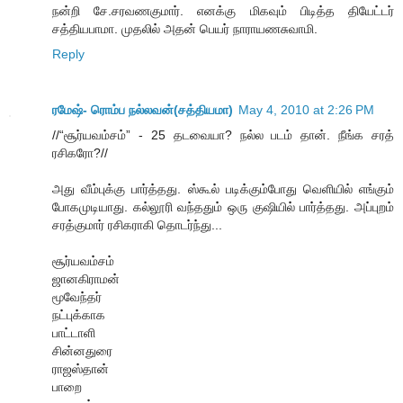
நன்றி சே.சரவணகுமார். எனக்கு மிகவும் பிடித்த தியேட்டர்
சத்தியபாமா. முதலில் அதன் பெயர் நாராயணசுவாமி.
Reply
ரமேஷ்- ரொம்ப நல்லவன்(சத்தியமா)
May 4, 2010 at 2:26 PM
//“சூர்யவம்சம்” - 25 தடவையா? நல்ல படம் தான். நீங்க சரத்
ரசிகரோ?//
அது வீம்புக்கு பார்த்தது. ஸ்கூல் படிக்கும்போது வெளியில் எங்கும்
போகமுடியாது. கல்லூரி வந்ததும் ஒரு குஷியில் பார்த்தது. அப்புறம்
சரத்குமார் ரசிகராகி தொடர்ந்து...
சூர்யவம்சம்
ஜானகிராமன்
மூவேந்தர்
நட்புக்காக
பாட்டாளி
சின்னதுரை
ராஜஸ்தான்
பாறை