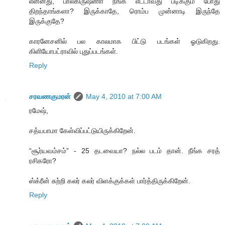
என்னது, பாலகிருஷ்ணா நீங்க எட்டாவது படிக்கும் போது
திறந்தாங்களா? இருக்காதே, ரொம்ப முன்னாடி இருந்தே
இருக்குதே?
காரனேசனில் பல காலமாக பிட்டு படங்கள் ஓடுகிறது.
கிளியோபட்ராவில் புதுப்படங்கள்.
Reply
சரவணகுமரன்
May 4, 2010 at 7:00 AM
ரமேஷ்,
சத்யபாமா கேள்விப்பட்டுயிருக்கிறேன்.
“சூர்யவம்சம்” - 25 தடவையா? நல்ல படம் தான். நீங்க சரத்
ரசிகரோ?
ஸ்க்ரீன் சுற்றி கலர் கலர் விளக்குக்கள் பார்த்திருக்கிறேன்.
Reply