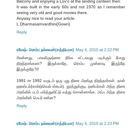
Balcony and enjoying a Lov'o at the landing canteen then.
It was built in the early 60s and not 1970 as I remember
seeing very old and good movies there.
Anyway nice to read your article.
L.Dharmasamvardhini(Gowri).
Reply
ரமேஷ்- ரொம்ப நல்லவன்(சத்தியமா)
May 4, 2010 at 2:22 PM
//என்னது, பாலகிருஷ்ணா நீங்க எட்டாவது படிக்கும் போது
திறந்தாங்களா? இருக்காதே, ரொம்ப முன்னாடி இருந்தே
இருக்குதே?//
1991 or 1992 வருடம் ஒரு புது திரை அரங்கு திறந்தார்கள். நான்
ஹாஸ்டல்(கால்டுவெல் ஸ்கூல்). தூத்துக்குடி நண்பர்கள் அந்த திரை
அரங்கில் படம் பார்த்துவிட்டு வந்து சொன்னாங்க. அப்ப அந்த திரை
அரங்கின் பெயர் என்ன?
Reply
ரமேஷ்- ரொம்ப நல்லவன்(சத்தியமா)
May 4, 2010 at 2:23 PM