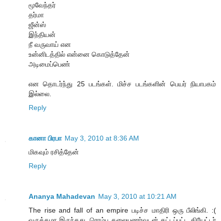
மூவேந்தர்
தர்மா
ஜீன்ஸ்
இந்தியன்
நீ வருவாய் என
உன்னிடத்தில் என்னை கொடுத்தேன்
அடிமைப்பெண்
என தொடர்ந்து 25 படங்கள். மிச்ச படங்களின் பெயர் நியாபகம்
இல்லை.
Reply
கானா பிரபா
May 3, 2010 at 8:36 AM
மிகவும் ரசித்தேன்
Reply
Ananya Mahadevan
May 3, 2010 at 10:21 AM
The rise and fall of an empire படிச்ச மாதிரி ஒரு பீலிங்கி. :(
வருத்தமா இருந்தது. ரொம்ப கலையுணர்வுடன் கட்டப்பட்ட தியேட்டர்