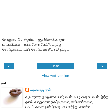
தோணுறத சொல்லுங்க... ஐடி இல்லன்னாலும்
பரவாயில்லை... உங்க பேரை போட்டு கருத்து
சொல்லுங்க... நன்றி சொல்ல வசதியா இருக்கும்...
‹
›
Home
View web version
நான்...
சரவணகுமரன்
ஒரு சராசரி தமிழனாக வாழ்பவன். வாழ விரும்புபவன். இந்த
தளம் பொதுவான நிகழ்வுகளை, எண்ணங்களை,
படைப்புகளை நண்பர்களுடன் பகிர்ந்து கொள்ள...