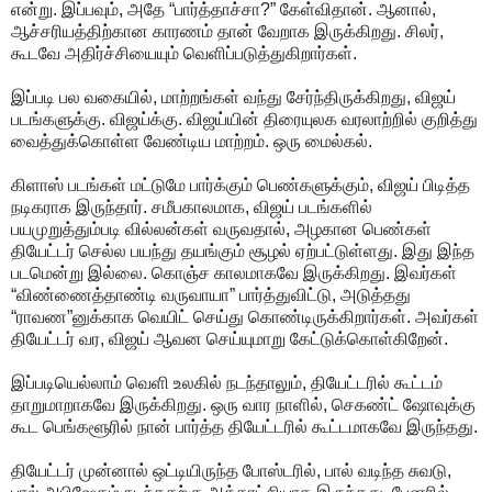
என்று. இப்பவும், அதே “பார்த்தாச்சா?” கேள்விதான். ஆனால்,
ஆச்சரியத்திற்கான காரணம் தான் வேறாக இருக்கிறது. சிலர்,
கூடவே அதிர்ச்சியையும் வெளிப்படுத்துகிறார்கள்.
இப்படி பல வகையில், மாற்றங்கள் வந்து சேர்ந்திருக்கிறது, விஜய்
படங்களுக்கு. விஜய்க்கு. விஜய்யின் திரையுலக வரலாற்றில் குறித்து
வைத்துக்கொள்ள வேண்டிய மாற்றம். ஒரு மைல்கல்.
கிளாஸ் படங்கள் மட்டுமே பார்க்கும் பெண்களுக்கும், விஜய் பிடித்த
நடிகராக இருந்தார். சமீபகாலமாக, விஜய் படங்களில்
பயமுறுத்தும்படி வில்லன்கள் வருவதால், அழகான பெண்கள்
தியேட்டர் செல்ல பயந்து தயங்கும் சூழல் ஏற்பட்டுள்ளது. இது இந்த
படமென்று இல்லை. கொஞ்ச காலமாகவே இருக்கிறது. இவர்கள்
“விண்ணைத்தாண்டி வருவாயா” பார்த்துவிட்டு, அடுத்தது
“ராவண”னுக்காக வெயிட் செய்து கொண்டிருக்கிறார்கள். அவர்கள்
தியேட்டர் வர, விஜய் ஆவன செய்யுமாறு கேட்டுக்கொள்கிறேன்.
இப்படியெல்லாம் வெளி உலகில் நடந்தாலும், தியேட்டரில் கூட்டம்
தாறுமாறாகவே இருக்கிறது. ஒரு வார நாளில், செகண்ட் ஷோவுக்கு
கூட பெங்களூரில் நான் பார்த்த தியேட்டரில் கூட்டமாகவே இருந்தது.
தியேட்டர் முன்னால் ஒட்டியிருந்த போஸ்டரில், பால் வடிந்த சுவடு,