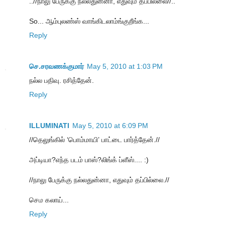
..//நாலு பேருக்கு நல்லதுன்னா, எதுவும் தப்பில்லை//..
So... ஆம்புலண்ஸ் வாங்கிடலாம்ங்குறீங்க...
Reply
செ.சரவணக்குமார்
May 5, 2010 at 1:03 PM
நல்ல பதிவு. ரசித்தேன்.
Reply
ILLUMINATI
May 5, 2010 at 6:09 PM
//தெலுங்கில் ‘பொம்மாயி’ பாட்டை பார்த்தேன்.//
அப்டியா?எந்த படம் பாஸ்?லிங்க் ப்ளீஸ்.... :)
//நாலு பேருக்கு நல்லதுன்னா, எதுவும் தப்பில்லை.//
செம கலாய்...
Reply