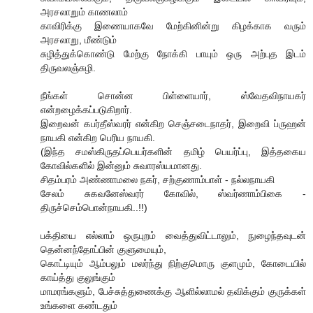
அரசலாறும் காணலாம்
காவிரிக்கு இணையாகவே மேற்கினின்று கிழக்காக வரும்
அரசலாறு, மீண்டும்
சுழித்துக்கொண்டு மேற்கு நோக்கி பாயும் ஒரு அற்புத இடம்
திருவலஞ்சுழி.
நீங்கள் சொன்ன பிள்ளையார், ஸ்வேதவிநாயகர்
என்றழைக்கப்படுகிறார்.
இறைவன் கபர்தீஸ்வரர் என்கிற செஞ்சடைநாதர், இறைவி ப்ருஹன்
நாயகி என்கிற பெரிய நாயகி.
(இந்த சமஸ்கிருதப்பெயர்களின் தமிழ் பெயர்ப்பு, இத்தகைய
கோவில்களில் இன்னும் சுவாரஸ்யமானது.
சிதம்பரம் அண்ணாமலை நகர், சற்குணாம்பாள் - நல்லநாயகி
சேலம் சுகவனேஸ்வரர் கோவில், ஸ்வர்ணாம்பிகை -
திருச்செம்பொன்நாயகி..!!)
பக்தியை எல்லாம் ஒருபுறம் வைத்துவிட்டாலும், நுழைந்தவுடன்
தென்னந்தோப்பின் குளுமையும்,
கொட்டியும் ஆம்பலும் மலர்ந்து நிற்குமொரு குளமும், கோடையில்
காய்த்து குலுங்கும்
மாமரங்களும், பேச்சுத்துணைக்கு ஆளில்லாமல் தவிக்கும் குருக்கள்
உங்களை கண்டதும்