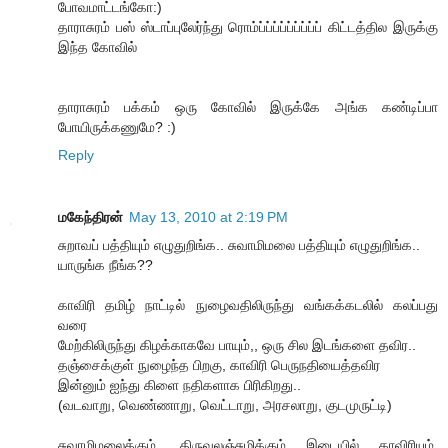
போவமாட்டங்கோ:)
தாராசுரம் பஸ் ஸ்டாப்புலேர்ந்து ரொம்ப்ப்ப்ப்ப்ப்ப்ப்ப் கிட்டத்தில இருக்கு
இந்த கோவில்
தாராசுரம் பக்கம் ஒரு கோவில் இருக்கே அங்க கண்டிப்பா
போயிருக்கணுமே? :)
Reply
மகேந்திரன்
May 13, 2010 at 2:19 PM
சுறாவப் பத்தியும் எழுதுறிங்க.. சுவாமிமலை பத்தியும் எழுதுறிங்க..
யாருங்க நீங்க??
காவிரி தமிழ் நாட்டில் நுழைவதிலிருந்து வங்கக்கடலில் கலப்பது
வரை
மேற்கிலிருந்து கிழக்காகவே பாயும்,, ஒரு சில இடங்களை தவிர..
தஞ்சைக்குள் நுழைந்த பிறகு, காவிரி பெருநதியைத்தவிர
இன்னும் ஐந்து கிளை நதிகளாக பிரிகிறது..
(வடவாறு, வெண்ணாறு, வெட்டாறு, அரசலாறு, குடமுருட்டி)
சுவாமிமலைக்கும், திருவலஞ்சுழிக்கும் இடையில் காவிரியும்,