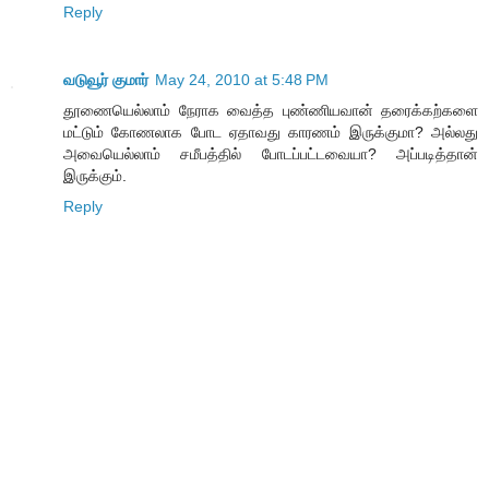
Reply
வடுவூர் குமார்
May 24, 2010 at 5:48 PM
தூணையெல்லாம் நேராக‌ வைத்த‌ புண்ணிய‌வான் த‌ரைக்க‌ற்க‌ளை
ம‌ட்டும் கோண‌லாக‌ போட‌ ஏதாவது கார‌ண‌ம் இருக்குமா? அல்ல‌து
அவையெல்லாம் ச‌மீப‌த்தில் போட‌ப்ப‌ட்ட‌வையா? அப்ப‌டித்தான்
இருக்கும்.
Reply