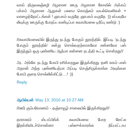
வாவ் திருவலஞ்சுழி அழகான ஊரு அழகான கோவில் அக்கம்
பக்கம் அழகான ஆறுகள் பசுமை கொஞ்சும் வயல்வெளிகள் +
வாழைத்தோட்டங்கள் ! ஞாபகம் வருதே ஞாபகம் வருதே :)) எப்பவுமே
லீவுக்கு ஊருக்கு போறப்ப கண்டிப்பா சுவாமிமலை டிரிப்பு உண்டு :)
//சுவாமிமலையில் இருந்து நடந்து போகும் தூரத்தில். இப்படி ‘நடந்து
போகும் தூரத்தில்’ என்று சொல்வதற்காகவோ என்னவோ பஸ்
இருந்தும் ஒரு புண்ணிய ஆத்மா என்னை நடத்தி கூட்டி சென்றது!/
அட அங்கே நடந்து போயி ரசிக்கறதுல இருக்கிறது தனி சுகம் பாஸ்
அதான் அந்த புண்ணியத்மா அப்படி செஞ்சிருக்காங்க அவுங்கள
போயி குறை சொல்லிக்கிட்டு....! :))
Reply
ஆயில்யன்
May 13, 2010 at 10:27 AM
//ஊர் கும்பகோணம் - தஞ்சாவூர் சாலையில் இருக்கிறது///
தாராசுரம் ஸ்டாப்பிங்க் சுவாமிமலை போற ரோட்ல
இறக்கிவிடச்சொன்னா பஸ்ஸுக்காரங்க நிப்பாட்டாம