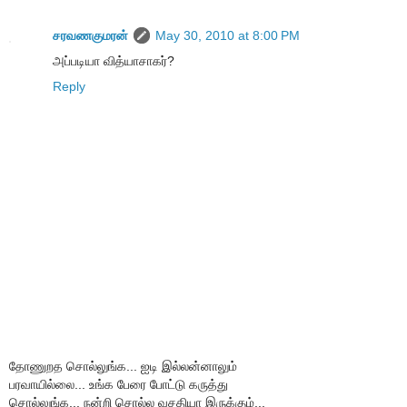
சரவணகுமரன்
May 30, 2010 at 8:00 PM
அப்படியா வித்யாசாகர்?
Reply
தோணுறத சொல்லுங்க... ஐடி இல்லன்னாலும்
பரவாயில்லை... உங்க பேரை போட்டு கருத்து
சொல்லுங்க... நன்றி சொல்ல வசதியா இருக்கும்...