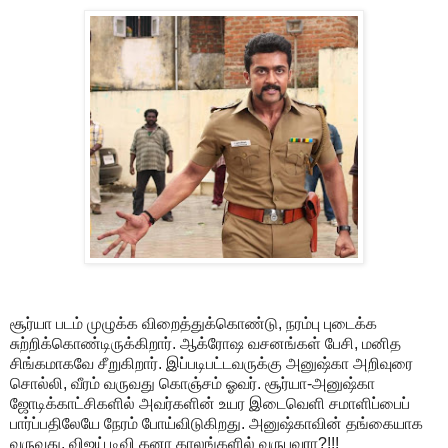
சூர்யா படம் முழுக்க விறைத்துக்கொண்டு, நரம்பு புடைக்க
சுற்றிக்கொண்டிருக்கிறார். ஆக்ரோஷ வசனங்கள் பேசி, மனித
சிங்கமாகவே சீறுகிறார். இப்படிபட்டவருக்கு அனுஷ்கா அறிவுரை
சொல்லி, வீரம் வருவது கொஞ்சம் ஓவர். சூர்யா-அனுஷ்கா
ஜோடிக்காட்சிகளில் அவர்களின் உயர இடைவெளி சமாளிப்பைப்
பார்ப்பதிலேயே நேரம் போய்விடுகிறது. அனுஷ்காவின் தங்கையாக
வருவது, விஜய் டிவி கனா காலங்களில் வருபவரா?!!!