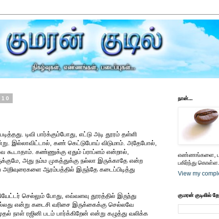
010
நான்...
ித்தது. டிவி பார்க்கும்போது, எட்டு அடி தூரம் தள்ளி
என்று. இல்லாவிட்டால், கண் கெட்டுபோய் விடுமாம். அதேபோல்,
கவே கூடாதாம். கண்ணுக்கு ஏதும் ப்ராப்ளம் என்றால்,
எண்ணங்களை, பட
குமே, அது நம்ம முகத்துக்கு நல்லா இருக்காதே என்ற
பகிர்ந்து கொள்ள.
 அறிவுரைகளை ஆரம்பத்தில் இருந்தே கடைப்பிடித்து
View my comple
யேட்டர் செல்லும் போது, எவ்வளவு தூரத்தில் இருந்து
குமரன் குடிலில் த
ல்லது என்று கடைசி வரிசை இருக்கைக்கு செல்லவே
ுதல் நாள் ரஜினி படம் பார்க்கிறேன் என்று கழுத்து வலிக்க