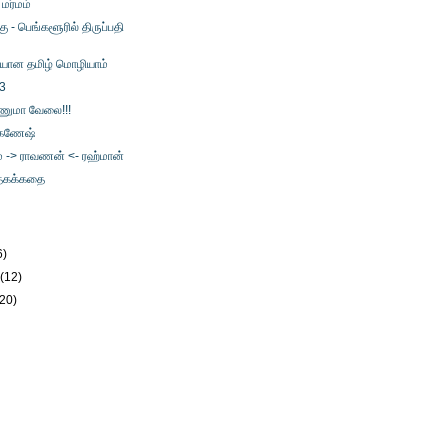
மர்மம்
கு - பெங்களூரில் திருப்பதி
யான தமிழ் மொழியாம்
 3
ுமா வேலை!!!
. கணேஷ்
 -> ராவணன் <- ரஹ்மான்
்தகக்கதை
6)
y
(12)
(20)