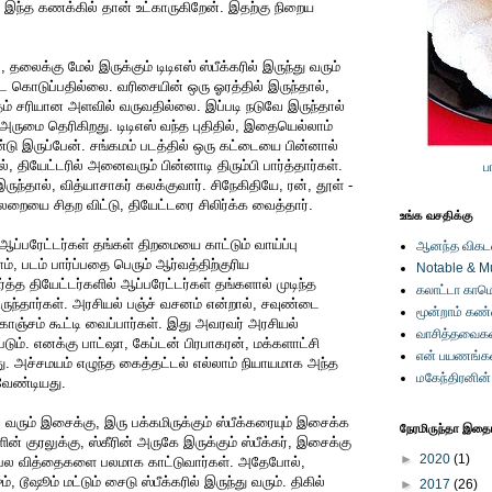
கு இந்த கணக்கில் தான் உட்காருகிறேன். இதற்கு நிறைய
தலைக்கு மேல் இருக்கும் டிடிஎஸ் ஸ்பீக்கரில் இருந்து வரும்
 கொடுப்பதில்லை. வரிசையின் ஒரு ஓரத்தில் இருந்தால்,
த்தம் சரியான அளவில் வருவதில்லை. இப்படி நடுவே இருந்தால்
 அருமை தெரிகிறது. டிடிஎஸ் வந்த புதிதில், இதையெல்லாம்
ு இருப்பேன். சங்கமம் படத்தில் ஒரு கட்டையை பின்னால்
, தியேட்டரில் அனைவரும் பின்னாடி திரும்பி பார்த்தார்கள்.
ப
ருந்தால், வித்யாசாகர் கலக்குவார். சிநேகிதியே, ரன், தூள் -
்லறையை சிதற விட்டு, தியேட்டரை சிலிர்க்க வைத்தார்.
உங்க வசதிக்கு
் ஆப்பரேட்டர்கள் தங்கள் திறமையை காட்டும் வாய்ப்பு
ஆனந்த விகடனி
ம், படம் பார்ப்பதை பெரும் ஆர்வத்திற்குரிய
Notable & M
்த்த தியேட்டர்களில் ஆப்பரேட்டர்கள் தங்களால் முடிந்த
கலாட்டா காமெ
்தார்கள். அரசியல் பஞ்ச் வசனம் என்றால், சவுண்டை
மூன்றாம் கண
ொஞ்சம் கூட்டி வைப்பார்கள். இது அவரவர் அரசியல்
வாசித்தவைகள
ும். எனக்கு பாட்ஷா, கேப்டன் பிரபாகரன், மக்களாட்சி
என் பயணங்க
து. அச்சமயம் எழுந்த கைத்தட்டல் எல்லாம் நியாயமாக அந்த
மகேந்திரனின
வேண்டியது.
ே வரும் இசைக்கு, இரு பக்கமிருக்கும் ஸ்பீக்கரையும் இசைக்க
நேரமிருந்தா இதையு
ளின் குரலுக்கு, ஸ்கீரின் அருகே இருக்கும் ஸ்பீக்கர், இசைக்கு
►
2020
(1)
் என பல வித்தைகளை பலமாக காட்டுவார்கள். அதேபோல்,
 டூஷூம் மட்டும் சைடு ஸ்பீக்கரில் இருந்து வரும். திகில்
►
2017
(26)