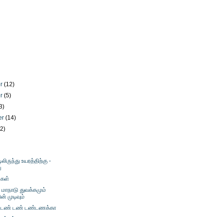
er
(12)
er
(5)
3)
er
(14)
12)
)
டிலிருந்து உயரத்திற்கு -
ு
’கள்
மாநாடு துவக்கமும்
் முடிவும்
 டண் டண் டண்டணக்கா