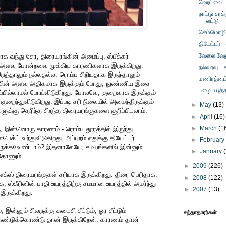
ஹெட்லைட் 
நாட்டு சரக்
லட்டு
செம்மொழி
தியேட்டர் -
வேலை வேண
க வந்து சேர, திரையரங்கின் அமைப்பு, ஸ்பீக்கர்
லி அளவு போன்றவை முக்கிய காரணிகளாக இருக்கிறது.
நல்வரவு..
ுந்தாலும் நல்லதல்ல. ரொம்ப சிறியதாக இருந்தாலும்
மணிரத்னம்
யின் அளவு அதிகமாக இருக்கும் போது, நுண்ணிய இசை
பழைய புத
ப்பில்லாமல் போய்விடுகிறது. போலவே, குறைவாக இருக்கும்
குறைந்துவிடுகிறது. இப்படி சரி நிலையில் அமைந்திருக்கும்
►
May
(13)
ளுக்கு தெரிந்த சிறந்த திரையரங்குகளை குறிப்பிடலாம்.
►
April
(16)
►
March
(1
ற்கு, இன்னொரு காரணம் - ரொம்ப தூரத்தில் இருந்து
பெக்ட் வந்துவிடுகிறது. அப்புறம் எதுக்கு தியேட்டர்
►
Februar
ருக்கவேண்டாம்? இதனாலேயே, சமயங்களில் இன்னும்
►
January
 தோணும்.
►
2009
(226)
்ளக்ஸ் திரையரங்குகள் சரியாக இருக்கிறது. திரை பெரிதாக,
►
2008
(122)
, ஸ்கீரினின் பாதி உயரத்திற்கு சமமான உயரத்தில் அமர்ந்து
►
2007
(13)
 இருக்கிறது.
ன்னும் சிலருக்கு கடைசி சீட்டும், ஓர சீட்டும்
சந்தாதாரர்கள்
கண்டுக்கொண்டு தான் இருக்கிறேன். காரணம் தான்