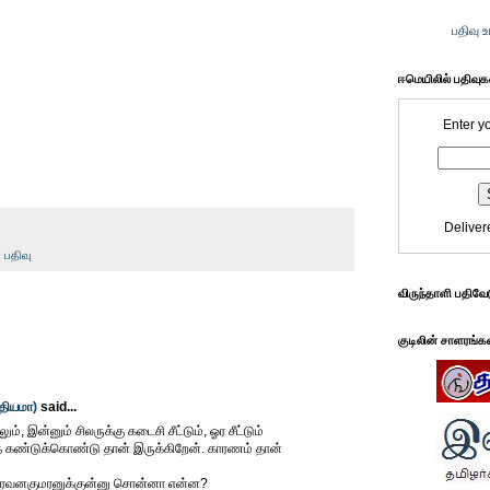
பதிவு 
ஈமெயிலில் பதிவு
Enter y
Deliver
 பதிவு
விருந்தாளி பதிவே
குடிலின் சாளரங்க
்தியமா)
said...
, இன்னும் சிலருக்கு கடைசி சீட்டும், ஓர சீட்டும்
 கண்டுக்கொண்டு தான் இருக்கிறேன். காரணம் தான்
, சரவனகுமரனுக்குன்னு சொன்னா என்ன?