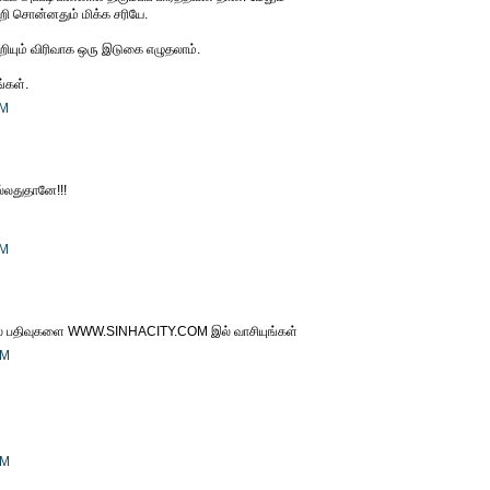
ற்றி சொன்னதும் மிக்க சரியே.
ற்றியும் விரிவாக ஒரு இடுகை எழுதலாம்.
்கள்.
PM
்லதுதானே!!!
PM
லை பதிவுகளை WWW.SINHACITY.COM இல் வாசியுங்கள்
AM
AM