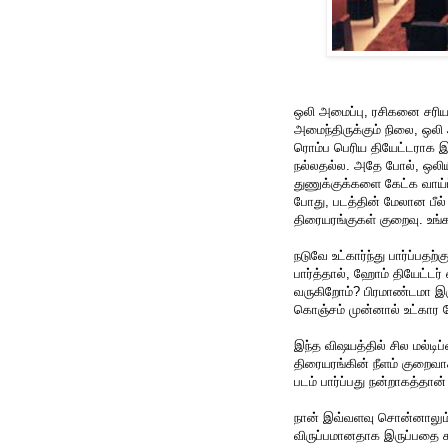
ஒலி அமைப்பு, ரசிகனை சரியா
அமைந்திருக்கும் நிலை, ஒ
ரொம்ப பெரிய தியேட்டராக இர
நல்லதல்ல. அதே போல், ஒலி
துணுக்குக்களை கேட்க வாய்
போது, படத்தின் மேலான பீல் 
திரையரங்குகள் குறைவு. உங்க
நடுவே உட்கார்ந்து பார்ப்பத
பார்த்தால், ஹோம் தியேட்டர் எ
வருகிறோம்? பிரமாண்டமா இ
கொஞ்சம் முன்னால் உட்கார
இந்த விஷயத்தில் சில மல்டிப
திரையரங்கின் நீளம் குறைவாக
படம் பார்ப்பது நன்றாகத்தான்
நான் இவ்வளவு சொன்னாலும், இ
விருப்பமானதாக இருப்பதை 