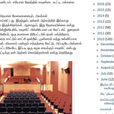
ேண்டாம். சரியான நேரத்தில் சவுண்டை கூட்டி, மக்களை
►
2016
(23)
►
2015
(15)
்தவிதமான வேலைகளையும், அவர்கள்
►
2014
(5)
்விட்டது. இருந்தும், தங்கள் ஆர்வத்தில் இவ்வாறு
►
2013
(22)
ம் இருக்கிறார்கள். ஆனாலும், இது தேவையில்லை என்று
►
2012
(58)
ன்ஜினியரிங், சவுண்ட் மிக்ஸிங் என பல லேட்டஸ்ட் துறைகள்
►
2011
(30)
லினியர், ஒரு சுமாரான தியேட்டரில் தான் பார்த்தோம்.
தை காட்டும் காட்சி ஒன்றில், முன்னால் வந்து உன்னிப்பாக
▼
2010
(145)
ன், விமானம் பறக்கும் சத்தத்தை கேட்டு, அப்படியே பின்னால்
►
Decemb
ியேட்டரிலேயே, இப்படி ஒரு சுழல வைக்கும் சவுண்ட் என்பது
►
Novemb
ுட்டிக்கு ஏன் ஆஸ்கர் கொடுத்தார்கள் என்று தெரிந்தது.
►
October
(
►
Septemb
►
August
(
►
July
(10)
▼
June
(12
இடிந்த வீட்
வடிவேல
சில ’புரியல
செம்மொழி 
கணேஷின
ராவணன் -