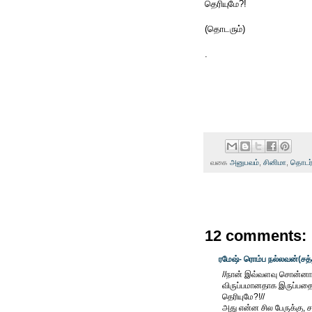
தெரியுமே?!
(தொடரும்)
.
வகை
அனுபவம்
,
சினிமா
,
தொடர்
12 comments:
ரமேஷ்- ரொம்ப நல்லவன்(சத
//நான் இவ்வளவு சொன்னாலும்
விருப்பமானதாக இருப்பதை
தெரியுமே?!//
அது என்ன சில பேருக்கு