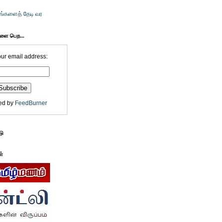
உங்களைத் தேடி வர
களை பெற...
our email address:
ed by
FeedBurner
டு
ள்