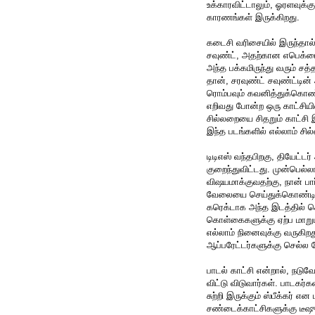
உக்காரவிட்டாலும், ஓரளவுக்
காரணங்கள் இருக்கிறது.
கடைசி வரிசையில் இருந்தால், 
சவுண்ட், அதற்கான எபெக்டை
அந்த பக்கமிருந்து வரும் ச
தான், சரவுண்ட் சவுண்ட்டின்
ரொம்பவும் கவனித்துக்கொண்ட
எறிவது போன்ற ஒரு காட்சியில்
சில்லறையை சிதறும் காட்சி இ
இந்த படங்களில் எல்லாம் சில
டிடிஎஸ் வந்தபிறகு, தியேட்டர
குறைந்துவிட்டது. முன்பெல்லா
விஷயமாக்குவதற்கு, நான் பார
வேலையை செய்துக்கொண்டிருந
கரெக்டாக அந்த இடத்தில் க
கொள்கைகளுக்கு ஏற்ப மாறுபட
எல்லாம் நினைவுக்கு வருகிற
ஆப்பரேட்டர்களுக்கு செல்ல 
பாடல் காட்சி என்றால், நடுவ
விட்டு விடுவார்கள். பாடகர்க
சுற்றி இருக்கும் ஸ்பீக்கர
சண்டைக்காட்சிகளுக்கு டீஷும்,