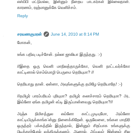
எஸ்பிபி மட்டுமல்ல, இன்னும் நிறைய பாடகர்கள் இல்லைதான்.
காரணம், ரஹ்மானுக்கே வெளிச்சம்.
Reply
சரவணகுமரன்
June 14, 2010 at 8:14 PM
மோகன்,
உங்க பதிவு படிச்சேன். நல்லா ஜாலியா இருந்தது. :-)
//இதை ஒரு வெளி மாநிலத்தாருக்கோ, வெளி நாட்டவர்க்கோ
காட்டினால் செம்மொழி பெருமை தெரியுமா? //
தெரியாது தான். ஏன்னா, அவுங்களுக்கு தமிழே தெரியாதே! :-)
//தமிழர் பாரம்பரியம் புரியுமா? தமிழர் கலாச்சாரம் தெரியுமா? அட
இவ்ளோ ஏங்க தமிழன் எப்டி இருப்பான்னவது தெரியுமா?//
அஞ்சு நிமிசத்துல எவ்ளோ காட்டமுடியுமோ, அவ்ளோ
காட்டியிருக்காங்க’ன்னு நினைக்கிறேன். ஒருவேளை, உங்கள மாதிரி
ஒருத்தர் பக்கத்தில் இருந்தால், இன்னும் சிறப்பாக உங்களுக்கு
பிடித்தாற்போல் வந்திருக்கலாம். ஆனால், அப்பவும் இன்னும் சில