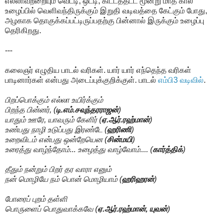
எல்லாவற்றையும் வெட்டி, ஒட்டி, கிட்டத்தட்ட மூன்று மாத கால
உழைப்பில் வெளிவந்திருக்கும் இறுதி வடிவத்தை கேட்கும் போது,
அழகாக தொகுக்கப்பட்டிருப்பதற்கு பின்னால் இருக்கும் உழைப்பு
தெரிகிறது.
---
கலைஞர் எழுதிய பாடல் வரிகள். யார் யார் எந்தெந்த வரிகள்
பாடினார்கள் என்பது அடைப்புக்குறிக்குள். பாடல்
எம்பி3 வடிவில்
.
பிறப்பொக்கும் எல்லா உயிர்க்கும்
பிறந்த பின்னர், (
டி.எம்.சவுந்தரராஜன்
)
யாதும் ஊரே, யாவரும் கேளிர் (
ஏ.ஆர்.ரஹ்மான்
)
உண்பது நாழி உடுப்பது இரண்டே (
ஹரிணி
)
உறைவிடம் என்பது ஒன்றேயென (
சின்மயி
)
உரைத்து வாழ்ந்தோம்... உழைத்து வாழ்வோம்.... (
கார்த்திக்
)
தீதும் நன்றும் பிறர் தர வாரா எனும்
நன் மொழியே நம் பொன் மொழியாம் (
ஹரிஹரன்
)
போரைப் புறம் தள்ளி
பொருளைப் பொதுவாக்கவே (
ஏ.ஆர்.ரஹ்மான், யுவன்
)