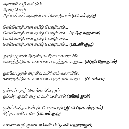
அமைதி வழி காட்டும்
அன்பு மொழி
அய்யன் வள்ளுவரின் வாய்மொழியாம் (
பாடகர் குழு
)
செம்மொழியான தமிழ் மொழியாம்...
செம்மொழியான தமிழ் மொழியாம்... (
ஏ.ஆர்.ரஹ்மான்
)
செம்மொழியான தமிழ் மொழியாம்...
செம்மொழியான தமிழ் மொழியாம்... (
பாடகர் குழு
)
ஓரறிவு முதல் ஆறறிவு உயிரினம் வரையிலே
உணர்ந்திடும் உடலமைப்பை பகுத்துக் கூறும்... (
விஜய் ஜேசுதாஸ்
)
ஓரறிவு முதல் ஆறறிவு உயிரினம் வரையிலே
உணர்ந்திடும் உடலமைப்பை பகுத்துக் கூறும்... (
பி. சுசிலா
)
ஓல்காப் புகழ் தொல்காப்பியமும்
ஒப்பற்ற குறள் கூறும் உயர் பண்பாடு (
நரேஷ் ஐயர்
)
ஒலிக்கின்ற சிலம்பும், மேகலையும் (
ஜி.வி.பிரகாஷ்குமார்
)
சிந்தாமணியுடனே (
பாடகர் குழு
)
வளையாபதி குண்டலகேசியும் (
டி.எல்.மஹாராஜன்
)