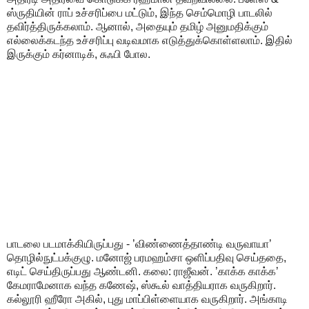
ஸ்ருதியின் ராப் உச்சரிப்பை மட்டும், இந்த செம்மொழி பாடலில்
தவிர்த்திருக்கலாம். ஆனால், அதையும் தமிழ் அனுமதிக்கும்
எல்லைக்கடந்த உச்சரிப்பு வடிவமாக எடுத்துக்கொள்ளலாம். இதில்
இருக்கும் கர்னாடிக், சுஃபி போல.
பாடலை படமாக்கியிருப்பது - ’விண்ணைத்தாண்டி வருவாயா’
தொழில்நுட்பக்குழு. மனோஜ் பரமஹம்சா ஒளிப்பதிவு செய்ததை,
எடிட் செய்திருப்பது ஆண்டனி. கலை: ராஜீவன். ’காக்க காக்க’
கேமராமேனாக வந்த கணேஷ், ஸ்கூல் வாத்தியராக வருகிறார்.
கல்லூரி ஹீரோ அகில், புது மாப்பிள்ளையாக வருகிறார். அங்காடி