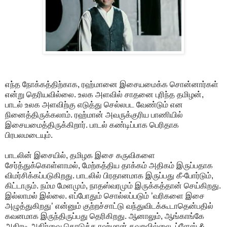
எந்த நோக்கத்திற்காக, ரஹ்மானை இசையமைக்க சொன்னார்கள்
என்று தெரியவில்லை. உலக அளவில் சாதனை புரிந்த தமிழன்,
பாடல் உலக அளவிற்கு எடுத்து செல்லபட வேண்டும் என
நினைத்திருக்கலாம். ரஹ்மான் அவருக்குரிய பாணியில்
இசையமைத்திருக்கிறார். பாடல் கண்டிப்பாக பெரிதாக
பிரபலமடையும்.
பாடலின் இசையில், தமிழக இசை கருவிகளை
சேர்த்துக்கொள்ளாமல், மேற்கத்திய தாக்கம் அதிகம் இருப்பதாக
விமர்சிக்கப்படுகிறது. பாடலில் பிரதானமாக இருப்பது கீ-போர்டும்,
கிட்டாரும். நம்ம மேளமும், நாதஸ்வரமும் இருக்கத்தான் செய்கிறது.
இல்லாமல் இல்லை. எப்போதும் சொல்லப்படும் ’வரிகளை இசை
அழுத்துகிறது’ என்னும் குற்றச்சாட்டு வந்துவிடக்கூடாதென்பதில்
கவனமாக இருந்திருப்பது தெரிகிறது. ஆனாலும், ஆங்காங்கே
அதிரடி அதிர்வை கொடுக்க ரஹ்மான் தவறவில்லை. ப்ளேஸ் &