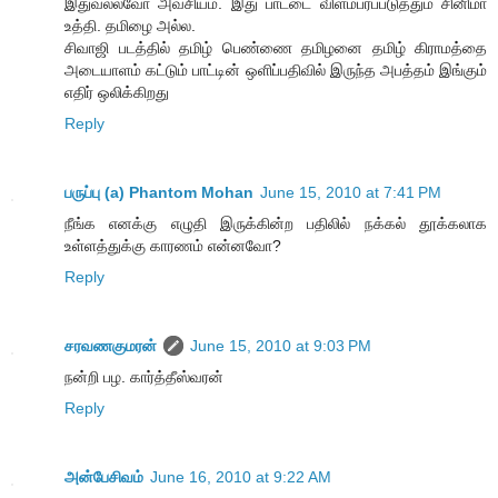
இதுவல்லவோ அவசியம். இது பாட்டை விளம்பரப்படுத்தும் சினிமா
உத்தி. தமிழை அல்ல.
சிவாஜி படத்தில் தமிழ் பெண்ணை தமிழனை தமிழ் கிராமத்தை
அடையாளம் கட்டும் பாட்டின் ஒளிப்பதிவில் இருந்த அபத்தம் இங்கும்
எதிர் ஒலிக்கிறது
Reply
பருப்பு (a) Phantom Mohan
June 15, 2010 at 7:41 PM
நீங்க எனக்கு எழுதி இருக்கின்ற பதிலில் நக்கல் தூக்கலாக
உள்ளத்துக்கு காரணம் என்னவோ?
Reply
சரவணகுமரன்
June 15, 2010 at 9:03 PM
நன்றி பழ. கார்த்தீஸ்வரன்
Reply
அன்பேசிவம்
June 16, 2010 at 9:22 AM