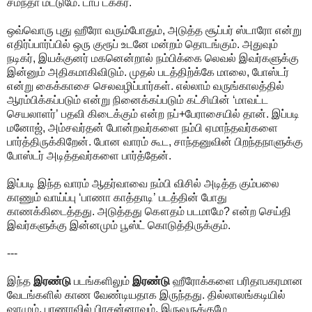
சமந்தா மட்டுமே. டாப் டக்கர்.
ஒவ்வொரு புது ஹீரோ வரும்போதும், அடுத்த சூப்பர் ஸ்டாரோ என்று
எதிர்ப்பார்ப்பில் ஒரு குரூப் உடனே மன்றம் தொடங்கும். அதுவும்
நடிகர், இயக்குனர் மகனென்றால் நம்பிக்கை லெவல் இவர்களுக்கு
இன்னும் அதிகமாகிவிடும். முதல் படத்திற்க்கே மாலை, போஸ்டர்
என்று கைக்காசை செலவழிப்பார்கள். எல்லாம் வருங்காலத்தில்
ஆரம்பிக்கப்படும் என்று நினைக்கப்படும் கட்சியின் ‘மாவட்ட
செயலாளர்’ பதவி கிடைக்கும் என்ற நப்+பேராசையில் தான். இப்படி
மனோஜ், அம்சவர்தன் போன்றவர்களை நம்பி ஏமாந்தவர்களை
பார்த்திருக்கிறேன். போன வாரம் கூட, சாந்தனுவின் பிறந்தநாளுக்கு
போஸ்டர் அடித்தவர்களை பார்த்தேன்.
இப்படி இந்த வாரம் ஆதர்வாவை நம்பி விசில் அடித்த கும்பலை
காணும் வாய்ப்பு ‘பாணா காத்தாடி’ படத்தின் போது
காணக்கிடைத்தது. அடுத்தது கௌதம் படமாமே? என்ற செய்தி
இவர்களுக்கு இன்னமும் பூஸ்ட் கொடுத்திருக்கும்.
---
இந்த
இரண்டு
படங்களிலும்
இரண்டு
ஹீரோக்களை பரிதாபகரமான
வேடங்களில் காண வேண்டியதாக இருந்தது. தில்லாலங்கடியில்
ஷாமும், பாணாவில் பிரசன்னாவும். இருவருக்குமே