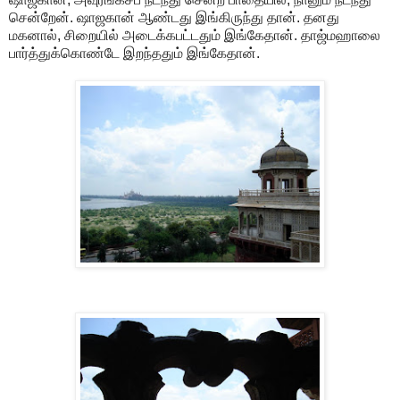
சென்றேன். ஷாஜகான் ஆண்டது இங்கிருந்து தான். தனது
மகனால், சிறையில் அடைக்கபட்டதும் இங்கேதான். தாஜ்மஹாலை
பார்த்துக்கொண்டே இறந்ததும் இங்கேதான்.