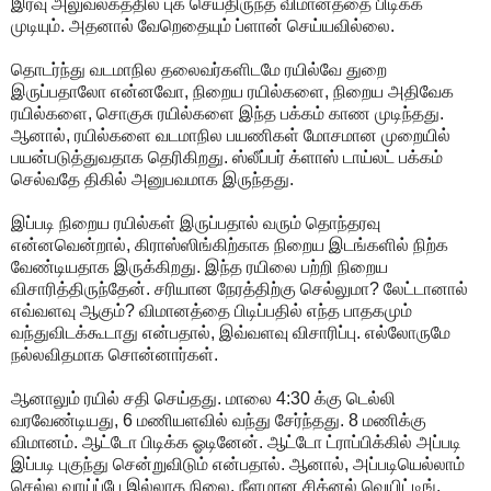
இரவு அலுவலகத்தில் புக் செய்திருந்த விமானத்தை பிடிக்க
முடியும். அதனால் வேறெதையும் ப்ளான் செய்யவில்லை.
தொடர்ந்து வடமாநில தலைவர்களிடமே ரயில்வே துறை
இருப்பதாலோ என்னவோ, நிறைய ரயில்களை, நிறைய அதிவேக
ரயில்களை, சொகுசு ரயில்களை இந்த பக்கம் காண முடிந்தது.
ஆனால், ரயில்களை வடமாநில பயணிகள் மோசமான முறையில்
பயன்படுத்துவதாக தெரிகிறது. ஸ்லீப்பர் க்ளாஸ் டாய்லட் பக்கம்
செல்வதே திகில் அனுபவமாக இருந்தது.
இப்படி நிறைய ரயில்கள் இருப்பதால் வரும் தொந்தரவு
என்னவென்றால், கிராஸ்ஸிங்கிற்காக நிறைய இடங்களில் நிற்க
வேண்டியதாக இருக்கிறது. இந்த ரயிலை பற்றி நிறைய
விசாரித்திருந்தேன். சரியான நேரத்திற்கு செல்லுமா? லேட்டானால்
எவ்வளவு ஆகும்? விமானத்தை பிடிப்பதில் எந்த பாதகமும்
வந்துவிடக்கூடாது என்பதால், இவ்வளவு விசாரிப்பு. எல்லோருமே
நல்லவிதமாக சொன்னார்கள்.
ஆனாலும் ரயில் சதி செய்தது. மாலை 4:30 க்கு டெல்லி
வரவேண்டியது, 6 மணியளவில் வந்து சேர்ந்தது. 8 மணிக்கு
விமானம். ஆட்டோ பிடிக்க ஓடினேன். ஆட்டோ ட்ராப்பிக்கில் அப்படி
இப்படி புகுந்து சென்றுவிடும் என்பதால். ஆனால், அப்படியெல்லாம்
செல்ல வாய்ப்பே இல்லாத நிலை. நீளமான சிக்னல் வெயிட்டிங்.