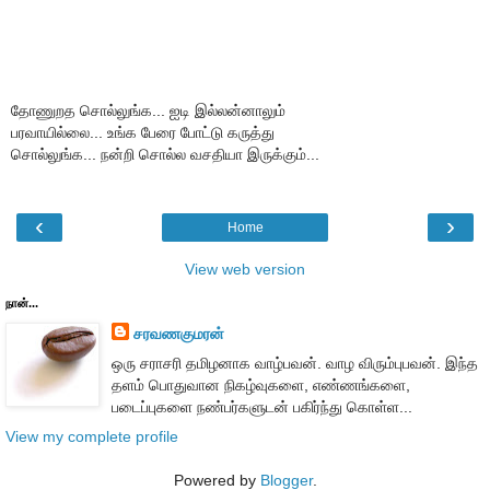
தோணுறத சொல்லுங்க... ஐடி இல்லன்னாலும்
பரவாயில்லை... உங்க பேரை போட்டு கருத்து
சொல்லுங்க... நன்றி சொல்ல வசதியா இருக்கும்...
‹
›
Home
View web version
நான்...
சரவணகுமரன்
ஒரு சராசரி தமிழனாக வாழ்பவன். வாழ விரும்புபவன். இந்த
தளம் பொதுவான நிகழ்வுகளை, எண்ணங்களை,
படைப்புகளை நண்பர்களுடன் பகிர்ந்து கொள்ள...
View my complete profile
Powered by
Blogger
.