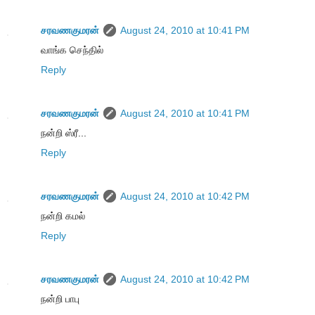
சரவணகுமரன்
August 24, 2010 at 10:41 PM
வாங்க செந்தில்
Reply
சரவணகுமரன்
August 24, 2010 at 10:41 PM
நன்றி ஸ்ரீ...
Reply
சரவணகுமரன்
August 24, 2010 at 10:42 PM
நன்றி கமல்
Reply
சரவணகுமரன்
August 24, 2010 at 10:42 PM
நன்றி பாபு