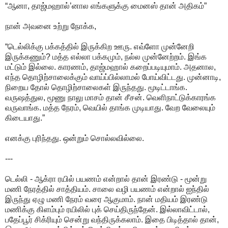
“ஆனா, தாஜ்மஹால்’னால எங்களுக்கு மைனஸ் தான் அதிகம்”
நான் அவனை உற்று நோக்க,
“டெல்லிக்கு பக்கத்தில் இருக்கிற ஊரு. எவ்ளோ முன்னேறி
இருக்கணும்? மத்த எல்லா பக்கமும், நல்ல முன்னேற்றம். இங்க
மட்டும் இல்லை. காரணம், தாஜ்மஹால் கறைப்படியுமாம். அதனால,
எந்த தொழிற்சாலைக்கும் வாய்ப்பில்லாமல் போய்விட்டது. முன்னாடி,
நிறைய தோல் தொழிற்சாலைகள் இருந்தது. மூடிட்டாங்க.
வருஷத்துல, மூணு நாலு மாசம் தான் சீசன். வெளிநாட்டுக்காரங்க
வருவாங்க. மத்த நேரம், வெயில் தாங்க முடியாது. வேற வேலையும்
கிடையாது.”
எனக்கு புரிந்தது. ஒன்றும் சொல்லவில்லை.
---
டெல்லி - ஆக்ரா ரயில் பயணம் என்றால் தான் இரண்டு - மூன்று
மணி நேரத்தில் சாத்தியம். சாலை வழி பயணம் என்றால் ஐந்தில்
இருந்து ஏழு மணி நேரம் வரை ஆகுமாம். நான் மதியம் இரண்டு
மணிக்கு கிளம்பும் ரயிலில் புக் செய்திருந்தேன். இல்லாவிட்டால்,
பதேப்பூர் சிக்ரியும் சென்று வந்திருக்கலாம். இதை பிடித்தால் தான்,