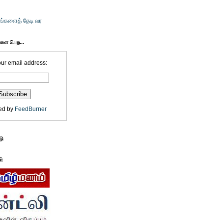
உங்களைத் தேடி வர
களை பெற...
our email address:
ed by
FeedBurner
டு
ள்