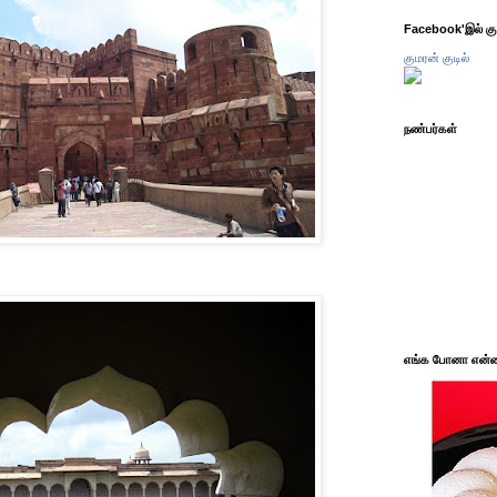
Facebook'இல் கும
குமரன் குடில்
நண்பர்கள்
எங்க போனா என்ன 