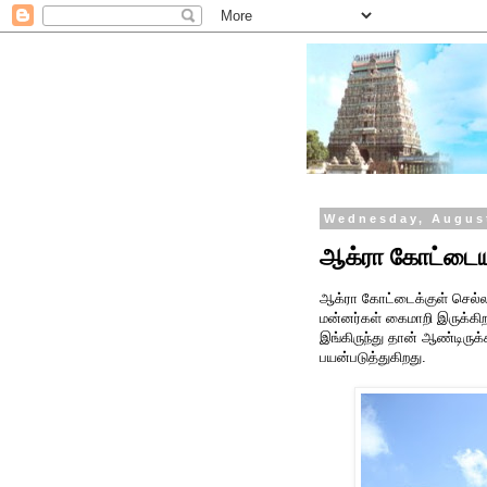
Wednesday, August
ஆக்ரா கோட்டையு
ஆக்ரா கோட்டைக்குள் செல்
மன்னர்கள் கைமாறி இருக்கி
இங்கிருந்து தான் ஆண்டிருக
பயன்படுத்துகிறது.