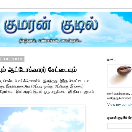
 18, 2010
நான்...
ம் ஆட்டோக்காரர் சேட்டையும்
ல, செல்ல போய்க்கொண்டே இருந்தது. இந்த கோட்டை பல
றது. இந்தியாவையே (அப்படி ஒன்று அப்போது இல்லை)
்கிறார்கள். இன்னமும் இதன் ஒரு பகுதியை, இந்திய ராணுவம்
எண்ணங்களை, பட
பகிர்ந்து கொள்ள.
View my comple
குமரன் குடிலில் த