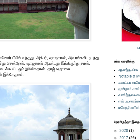
ப
ர் பீலிங் வந்தது. அக்பர், ஷாஜகான், அவுரங்கசீப் நடந்து
உங்க வசதிக்கு
ந்து சென்றேன். ஷாஜகான் ஆண்டது இங்கிருந்து தான்.
டைக்கபட்டதும் இங்கேதான். தாஜ்மஹாலை
ஆனந்த விகடனி
ம் இங்கேதான்.
Notable & M
கலாட்டா காமெ
மூன்றாம் கண
வாசித்தவைகள
என் பயணங்க
மகேந்திரனின
நேரமிருந்தா இதையு
►
2020
(1)
►
2017
(26)