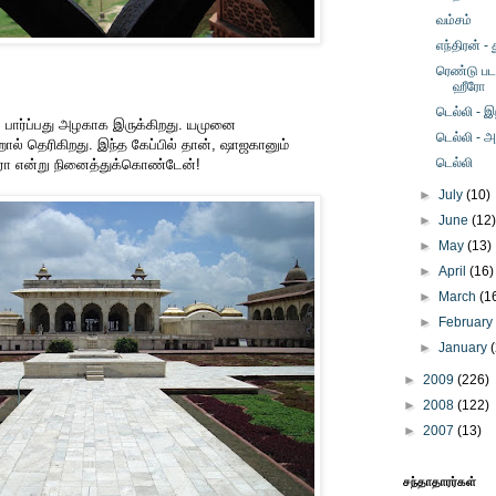
வம்சம்
எந்திரன் -
ரெண்டு படம
ஹீரோ
டெல்லி - இ
 பார்ப்பது அழகாக இருக்கிறது. யமுனை
டெல்லி - அ
ல் தெரிகிறது. இந்த கேப்பில் தான், ஷாஜகானும்
டெல்லி
ாரோ என்று நினைத்துக்கொண்டேன்!
►
July
(10)
►
June
(12
►
May
(13)
►
April
(16)
►
March
(1
►
Februar
►
January
►
2009
(226)
►
2008
(122)
►
2007
(13)
சந்தாதாரர்கள்