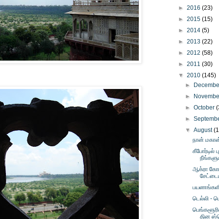
►
2016
(23)
►
2015
(15)
►
2014
(5)
►
2013
(22)
►
2012
(58)
►
2011
(30)
▼
2010
(145)
►
Decemb
►
Novemb
►
October
(
►
Septemb
▼
August
(
நான் மகான
கீபோர்டில் ப
நீங்களும
ஆக்ரா கோட
சேட்டைய
பயணங்களின
டெல்லி - ம
பெங்களூரில
தின ஸ்