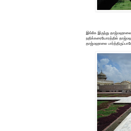
இங்கே இருந்து தாஜ்மஹாலை
நதிக்கரையோரத்தில் தாஜ்மஹா
தாஜ்மஹாலை பார்த்திருப்ப