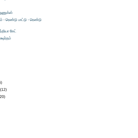
 துணுக்ஸ்
் - ரெண்டு பாட்டு - ரெண்டு
ந்தியா கேட்
க்ஷர்தம்
)
6)
y
(12)
(20)