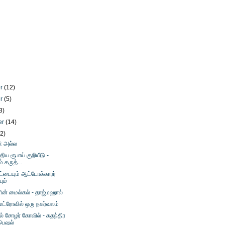
er
(12)
er
(5)
3)
er
(14)
12)
் அல்ல
ுதிய ரூபாய் குறியீடு -
் கருத்...
்டையும் ஆட்டோக்காரர்
ும்
் மைல்கல் - தாஜ்மஹால்
ெட்ரோவில் ஒரு நகர்வலம்
் சோழர் கோவில் - சுதந்திர
பெஷல்