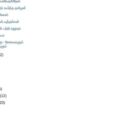
வரவேற்கிறேன்
டு உயர்ந்த தமிழன்
ிசினஸ்
ிங் யுத்தங்கள்
பற்றி சுஜாதா
ியா
்கு - சேவைகளும்
ளும்
12)
)
6)
y
(12)
(20)