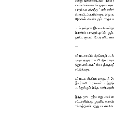
என்று நினைக்கிறேன். நல்ல
எண்ணிக்கையில் ஓரளவுக்கு ந
வாரம் வெளிவந்த ‘பாஸ் என்கி
திரையிடப்பட்டுள்ளது. இது த
அளவில் வெளிவரும். சாதா பா
படம் நன்றாக இல்லையென்றால
இரண்டு வாரமும் ஓடும். சூப்ப
ஓடும். சூப்பர் டூப்பர் ஹிட் எ
---
கர்நாடகாவில் பிறமொழி படங்
முழுவதற்குமாக 21 திரைகளு
நிறுவனம் கைட்ஸ் படத்தையு
சந்தித்தது.
கர்நாடக சினிமா உலகுடன் ந
இவர்களிடம் ராவண் படத்திற்க
படத்துக்கும் இதே கண்டிஷன்
இந்த தடை தற்போது வெவ்வே
சட்டத்தின்படி முடிவில் கைவ
சங்கத்தினர் பத்து லட்சம் வ