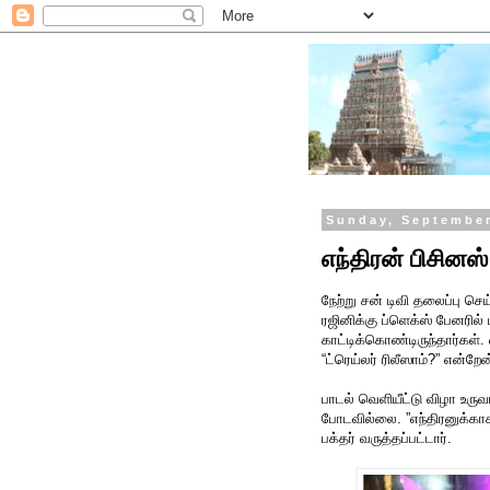
Sunday, September
எந்திரன் பிசினஸ்
நேற்று சன் டிவி தலைப்பு செ
ரஜினிக்கு ப்ளெக்ஸ் பேனரில
காட்டிக்கொண்டிருந்தார்கள். 
“ட்ரெய்லர் ரிலீஸாம்?” என்றே
பாடல் வெளியீட்டு விழா உரு
போடவில்லை. ”எந்திரனுக்க
பக்தர் வருத்தப்பட்டார்.