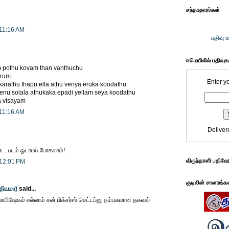
சந்தாதாரர்கள்
 11:16 AM
பதிவு 
ஈமெயிலில் பதிவு
 pothu kovam than vanthuchu
arum
Enter y
karathu thapu ella athu veriya eruka koodathu
enu solala athukaka epadi yellam seya koodathu
a visayam
 11:16 AM
Deliver
க... படம் ஓடாமப் போகலாம்!
விருந்தாளி பதிவே
 12:01 PM
குடிலின் சாளரங்க
்தியமா)
said...
ாலாபிஷேகம் எல்லாம் சன் பிக்சர்ஸ் செட்டப்னு நம்பகமான தகவல்