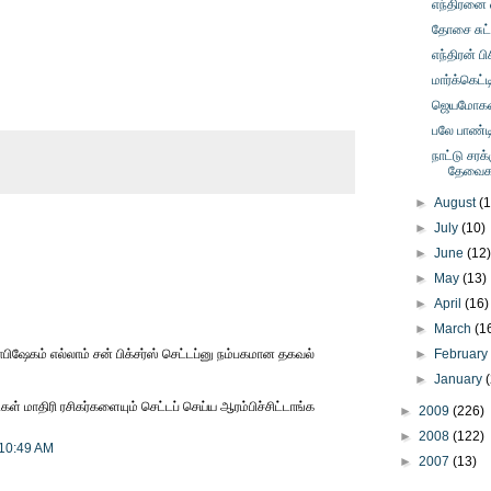
எந்திரனை 
தோசை சுட்
எந்திரன் ப
மார்க்கெட்ட
ஜெயமோகன் 
பலே பாண்ட
நாட்டு சரக
தேவைக
►
August
(
►
July
(10)
►
June
(12
►
May
(13)
►
April
(16)
►
March
(1
லாபிஷேகம் எல்லாம் சன் பிக்சர்ஸ் செட்டப்னு நம்பகமான தகவல்
►
Februar
►
January
கள் மாதிரி ரசிகர்களையும் செட்டப் செய்ய ஆரம்பிச்சிட்டாங்க
►
2009
(226)
►
2008
(122)
 10:49 AM
►
2007
(13)