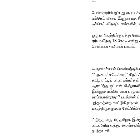
---
பெங்களூரில் ஐம்பது ரூபாய்க்க
டிக்கெட் விலை இருநூறாம். 
டிக்கெட் விற்கும் மால்களி
ஒரு மாநிலத்திற்கு பத்து கோ
ஏரியாவிற்கு 13 கோடி என்று
சென்னை? ரசிகன் பாவம்.
---
அருணாச்சலம் வெளிவந்தபோத
‘அருணாச்சலேஸ்வரர்’ சீரும் ச
தமிழ்நாட்டில் பாபா பக்தர்க
ஆராய்ந்து ஜப்பான் விஞ்ஞான
இன்னும் என்னென்ன புத்
வரப்போகிறதோ? படத்தின் ட்ரெ
புத்தகத்தை காட்டுகிறார்கள
வைத்திருக்கும்படி கேட்டுக்க
அடுத்த வருடம், தமிழக இன்ஜ
பாடப்பிரிவு வந்து, கவுன்சலி
நடந்தா சரி.