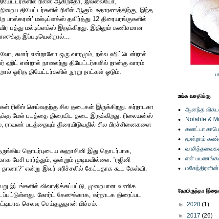
 தியேட்டர்களில் ரிலீஸ் ஆகிறதோ, இல்லையோ,
ிறைய தியேட்டர்களில் ரிலீஸ் ஆகும். உதாரணத்திற்கு, இந்த
ற பாஸ்கரன்’ மல்டிப்ளக்ஸ் தவிர்த்து 12 திரையரங்குகளில்
விர பத்து மல்டிப்ளக்ஸ் இருக்கிறது. இதிலும் கணிசமான
ஸுக்கு இப்படியென்றால்...
ோ, சுமார் என்றாலோ ஒரு வாரமும், நல்ல ஹிட்டென்றால்
ர் ஹிட் என்றால் நாலைந்து தியேட்டர்களில் நான்கு வாரம்
ன்றால் ஓரிரு தியேட்டர்களில் நூறு நாட்கள் ஓடும்.
ப
உங்க வசதிக்கு
கள் ரிலீஸ் செய்வதற்கு சில தடைகள் இருக்கிறது. கர்நாடகா
ஆனந்த விகடனி
க்கு மேல் படத்தை திரையிட தடை இருக்கிறது. ரிலையன்ஸ்
Notable & M
ம், ராவண் படத்தையும் திரையிடுவதில் சில பிரச்சினைகளை
கலாட்டா காமெ
மூன்றாம் கண
வாசித்தவைகள
ெருங்கிய தொடர்புடைய சுஹாசினி இது தொடர்பாக,
என் பயணங்க
ாக பேசி பார்த்தும், ஒன்றும் முடியவில்லை. “ரஜினி
 தானா?” என்று இவர் எரிச்சலில் கேட்டதாக கூட கேள்வி.
மகேந்திரனின
று இடங்களில் விவாதிக்கப்பட்டு, முறையான வணிக
நேரமிருந்தா இதையு
ிடப்பட்டுள்ளது. கோர்ட் கேஸுக்காக, கர்நாடக திரைப்பட
ெட்டியாக செலவு செய்ததுதான் மிச்சம்.
►
2020
(1)
►
2017
(26)