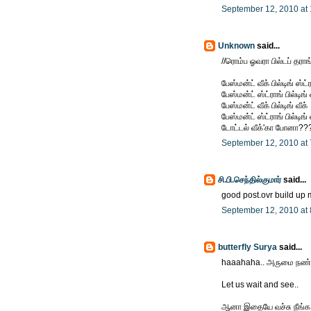
September 12, 2010 at
Unknown
said...
//ரொம்ப ஓவரா பில்டப் தராங
பேஸ்மன்ட் வீக் பில்டிங் ஸ்ட்ர
பேஸ்மன்ட் ஸ்ட்ராங் பில்டிங் வ
பேஸ்மன்ட் வீக் பில்டிங் வீக்
பேஸ்மன்ட் ஸ்ட்ராங் பில்டிங் 
டோட்டல் வீக்'கா போனா??
September 12, 2010 at
சி.பி.செந்தில்குமார்
said...
good post.ovr build up m
September 12, 2010 at
butterfly Surya
said...
haaahaha.. அருமை நண்ப
Let us wait and see..
ஆனா இதையே வச்சு நீங்க ஒ