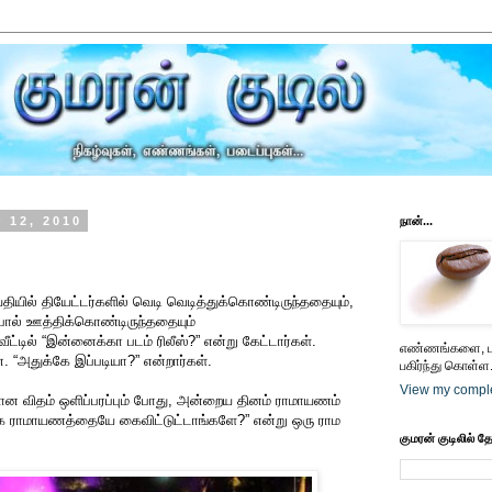
 12, 2010
நான்...
ய்தியில் தியேட்டர்களில் வெடி வெடித்துக்கொண்டிருந்ததையும்,
் பால் ஊத்திக்கொண்டிருந்ததையும்
வீட்டில் “இன்னைக்கா படம் ரிலீஸ்?” என்று கேட்டார்கள்.
எண்ணங்களை, பட
ன். “அதுக்கே இப்படியா?” என்றார்கள்.
பகிர்ந்து கொள்ள.
View my comple
வான விதம் ஒளிப்பரப்பும் போது, அன்றைய தினம் ராமாயணம்
ாக ராமாயணத்தையே கைவிட்டுட்டாங்களே?” என்று ஒரு ராம
குமரன் குடிலில் த