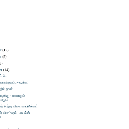
er
(12)
er
(5)
3)
er
(14)
ட் டே
ாடித்துடிப்பு - ஷங்கர்
தில் நான்
ழக்கு - வரலாறும்
ாலமும்
த் சித்து விளையாட்டுக்கள்
பர் விளம்பரம் - டைம்ஸ்
்