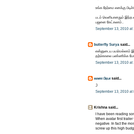
உங்க நேர்மை எனக்கு பிடிச்ச
படம் வெளியானதும் இந்த வ
பஜனை கேட்கலாம்..
September 13, 2010 at
butterfly Surya
said...
என்னுடைய பயமெல்லாம் இந்
தற்கொலை பண்ணிக்க போற
September 13, 2010 at
கானா பிரபா
said...
;)
September 13, 2010 at
Krishna said...
I have been reading som
When avatar first trail
negative. In fact the m
screw up this high bud