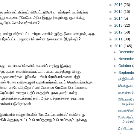
►
2016
(23)
►
2015
(15)
ு டிக்கெட் விற்கும் தியேட்டரிலேயே, எந்திரன் படத்திற்கு
இது கவுண்டரிலேயே. அப்ப இருநூற்றைம்பது ரூபாய்க்கு
►
2014
(5)
ல், ஆயிரம் சொல்வார்களோ?
►
2013
(22)
►
2012
(58)
டி என்று விற்கப்பட்ட கர்நாடகாவில் இந்த நிலை என்றால், ஒரு
 விற்கப்பட்ட மதுரையில் என்ன நிலையாக இருக்கும்?
►
2011
(30)
▼
2010
(145)
►
Decemb
►
Novemb
ு, பல கோவில்களில் கவனிப்பாரற்று இருந்த
►
October
(
ிறப்புமாக கவனிக்கப்பட்டார். பாபா படத்திற்கு பிறகு,
▼
Septemb
ள் உருவானார்கள். இப்பவே, சிலர் ரோபோக்களை பற்றி
ஜட்ஜ்மெண்
ிகள் போல பதிவெழுதி வருகிறார்கள். படம் வெளிவந்தபிறகு,
இயக்குனர் ந
தகங்கள் வரபோகிறதோ? என்னென்ன ரோபோ பொம்மைகள்
வலைச்சரத்
ய்லரில் சாரதா பதிப்பகத்தின் ‘நாலடியார்’ என்ற
். புத்தகக்கடைக்காரர்கள், அந்த புத்தகத்தை தயாராக
அயோத்தி வ
ொள்ளப்படுகிறார்கள்.
வருங்க
காமன்வெல்
ினியரிங் கல்லூரிகளில் ’ரோபோட்ரானிக்ஸ்’ என்றொரு
பேசிய பேப்
ங்கில் அதற்கு கூட்டம் மொய்த்தாலும் மொய்க்கும். நல்லது
அசத்தல
2 ஸ்டேட்ஸ்