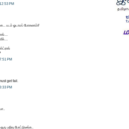
 12:53 PM
்க... படம் ஓடாமப் போகலாம்//
ாங்....
ீக்....
ஸ்ட்ராங்
?
 7:51 PM
ust get fail.
 8:33 PM
ா..
ரு பதிவு போட்டுடீங்க..