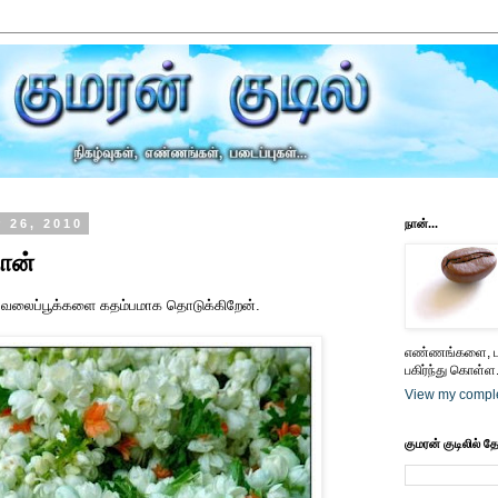
 26, 2010
நான்...
நான்
வலைப்பூக்களை கதம்பமாக தொடுக்கிறேன்.
எண்ணங்களை, பட
பகிர்ந்து கொள்ள.
View my comple
குமரன் குடிலில் த