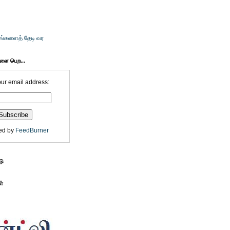
உங்களைத் தேடி வர
களை பெற...
our email address:
ed by
FeedBurner
டு
ள்