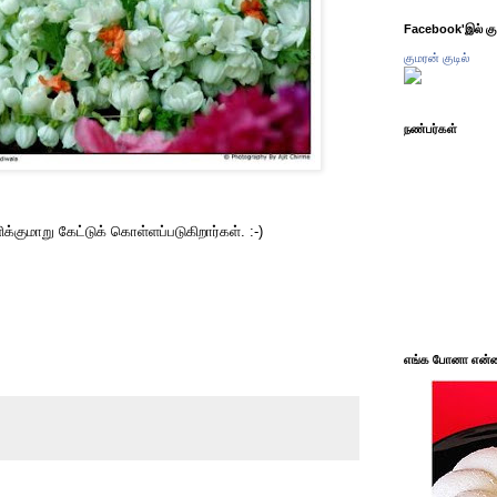
Facebook'இல் கும
குமரன் குடில்
நண்பர்கள்
்குமாறு கேட்டுக் கொள்ளப்படுகிறார்கள். :-)
எங்க போனா என்ன 