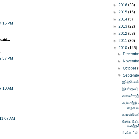
►
2016
(23)
►
2015
(15)
►
2014
(5)
 4:16 PM
►
2013
(22)
►
2012
(58)
said...
►
2011
(30)
▼
2010
(145)
.
►
Decemb
 9:37 PM
►
Novemb
►
October
(
▼
Septemb
ஜட்ஜ்மெண்
 7:10 AM
இயக்குனர் ந
வலைச்சரத்
அயோத்தி வ
வருங்க
காமன்வெல்
 11:07 AM
பேசிய பேப்
அசத்தல
2 ஸ்டேட்ஸ்