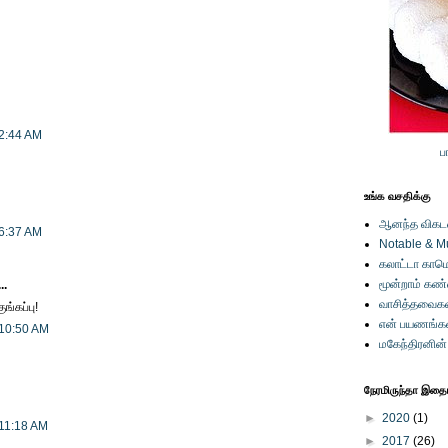
 2:44 AM
ப
உங்க வசதிக்கு
ஆனந்த விகடனி
 6:37 AM
Notable & M
கலாட்டா காமெ
மூன்றாம் கண
..
வாசித்தவைகள
ங்கப்பு!
என் பயணங்க
 10:50 AM
மகேந்திரனின
நேரமிருந்தா இதையு
►
2020
(1)
 11:18 AM
►
2017
(26)