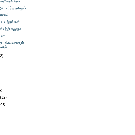
வரவேற்கிறேன்
டு உயர்ந்த தமிழன்
ிசினஸ்
ிங் யுத்தங்கள்
பற்றி சுஜாதா
ியா
்கு - சேவைகளும்
ளும்
12)
)
6)
y
(12)
(20)