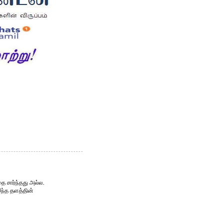
ை சார்ந்தது அல்ல.
இந்த தளத்தின்