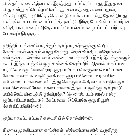
அதைக் காண ஆர்வமாக இருந்தது. பார்க்கும்போது, இதுதானா
அது என்று சப்பென்றாகிவிட்டது. கவனத்தை கலைப்பதால்,
சீக்கிரம் ஜீரோ டிகிரிக்கு கொண்டு வாங்கப்பா என்று தோன்றியது.
கலர்புல்லாக படங்களைப் பார்த்துவிட்டு, இந்த டோனில் படம் பார்க்க,
வித்தியாசமாகவும் அதே சமயம் கொஞ்சம் பழையப்படம் பார்ப்பது
போலவும் இருந்தது.
ஹிந்திப்படங்களில் நடிக்கும் தமிழ் நடிகர்களுக்கு பெரிய
கேரக்டர்கள் எதுவும் வந்து சேராது. தென்னிந்திய ஹீரோக்கள்
என்றுக்கூட சொல்லலாம். கன்னட ஸ்டார் சுதீப் (இவர் இயக்குனரும்
கூட), இந்த படத்தில் ஒரு சின்னக் கேரக்டரில் ஆனால் சிறப்பான
நடிப்பில் வந்து செல்கிறார். சூர்யா போய் கொஞ்சம் வெயிட்டான
கேரக்டர் வாங்கி வந்திருக்கிறார். சூர்யாவினால், வர்மாவின்
சமீபகாலப்படங்களை விட இது கொஞ்சம் அதிகம் சம்பாதிக்கும்
என நினைக்கிறேன். எக்ஸ்ட்ராவாக இந்த படத்திற்கு தமிழ்நாடு
மார்க்கெட் கிடைத்திருக்கிறதே? (ஆனால், படம் லாஸ் என்று
சூர்யாவிடம் நஷ்ட ஈடு கேட்பதாக, இப்போதே ஒரு நியூஸ்
கேள்விப்படுகிறேன்)
சூர்யா நடிப்பு எப்படி? கடைசியில் சொல்கிறேன்.
நிறைய முக்கியமான காட்சிகள், ஸ்லோமோஷனில் வருகிறது.