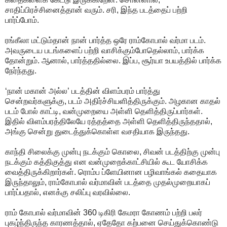
சாதிப்பிரச்சினைத்தான் வரும். சரி, இந்த படத்தைப் பற்றி
பார்ப்போம்.
ரங்கீலா மட்டும்தான் நான் பார்த்த ஒரே ராம்கோபால் வர்மா படம்.
அவருடைய படங்களைப் பற்றி வாசிக்கும்போதெல்லாம், பார்க்க
தோன்றும். ஆனால், பார்த்ததில்லை. இப்ப, சூர்யா உபயத்தில் பார்க்க
நேர்ந்தது.
‘நான் மகான் அல்ல’ படத்தின் விளம்பரம் பார்த்து
சென்றவர்களுக்கு, படம் அதிர்ச்சியளித்திருக்கும். அழகான காதல்
படம் போல் காட்டி, வன்முறையை அள்ளி தெளித்திருப்பார்கள்.
இதில் விளம்பரத்திலேயே ரத்தத்தை அள்ளி தெளித்திருந்ததால்,
அங்கு சென்று துடைத்துக்கொள்ள வசதியாக இருந்தது.
காந்தி சிலைக்கு முன்பு நடக்கும் கொலை, சிவன் படத்திற்கு முன்பு
நடக்கும் கத்திகுத்து என வன்முறைக்காட்சியில் கூட யோசிக்க
வைத்திருக்கிறார்கள். ரொம்ப ப்ளேயினான பழிவாங்கல் கதையாக
இருந்தாலும், ராம்கோபால் வர்மாவின் படத்தை முதல்முறையாகப்
பார்ப்பதால், எனக்கு சலிப்பு வரவில்லை.
ராம் கோபால் வர்மாவின் 360 டிகிரி கேமரா கோணம் பற்றி பலர்
புகழ்ந்திருந்த காரணத்தால், ஏதேதோ கற்பனை செய்துக்கொண்டு