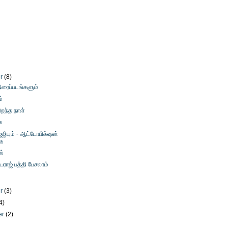
er
(8)
ிரைப்படங்களும்
்
ிறந்த நாள்
சு
ஜ்ஜியும் - ஆட்டோபிக்‌ஷன்
ை
ஸ்
யராஜ் பத்தி பேசலாம்
er
(3)
4)
er
(2)