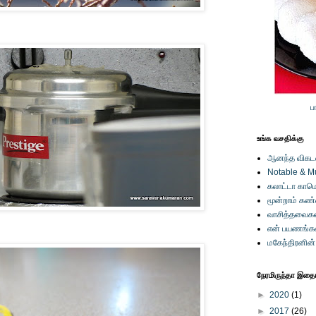
ப
உங்க வசதிக்கு
ஆனந்த விகடனி
Notable & M
கலாட்டா காமெ
மூன்றாம் கண
வாசித்தவைகள
என் பயணங்க
மகேந்திரனின
நேரமிருந்தா இதையு
►
2020
(1)
►
2017
(26)