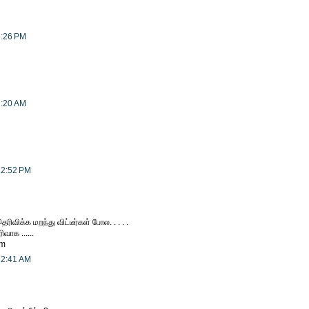
8:26 PM
7:20 AM
12:52 PM
விக்க மறந்து விட்டீர்கள் போல. . . . .
வாக ......
om
12:41 AM