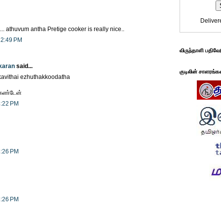
Deliver
. athuvum antha Pretige cooker is really nice..
12:49 PM
விருந்தாளி பதிவே
karan
said...
குடிலின் சாளரங்க
kavithai ezhuthakkoodatha
கண்டேன்
4:22 PM
8:26 PM
8:26 PM