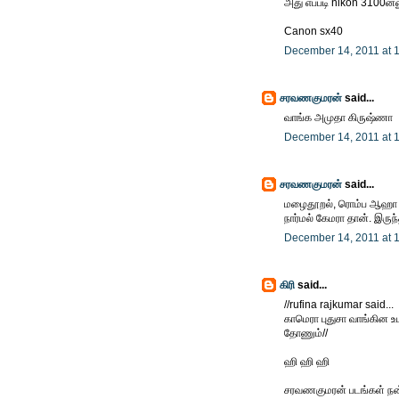
அது எப்படி nikon 3100ன்
Canon sx40
December 14, 2011 at 
சரவணகுமரன்
said...
வாங்க அமுதா கிருஷ்ணா
December 14, 2011 at 
சரவணகுமரன்
said...
மழைதூறல், ரொம்ப ஆஹா 
நார்மல் கேமரா தான். இருந்
December 14, 2011 at 
கிரி
said...
//rufina rajkumar said...
காமெரா புதுசா வாங்கின உட
தோணும்//
ஹி ஹி ஹி
சரவணகுமரன் படங்கள் நன்ற