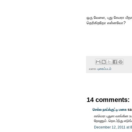
ஒரு வேளை, புது கேமரா மீத
தெரிகிறதோ என்னவோ?
வகை
புகைப்படம்
14 comments:
செல்ல நாய்க்குட்டி மனசு
sai
காமெரா புதுசா வாங்கின உட
தோணும். தொடர்ந்து எடுங்க
December 12, 2011 at 