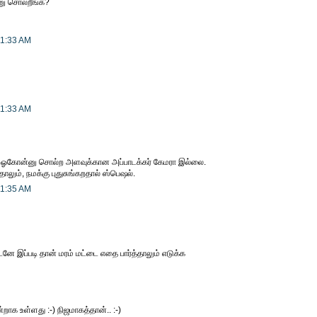
னு சொல்றீங்க?
11:33 AM
11:33 AM
ஓகோன்னு சொல்ற அளவுக்கான அப்பாடக்கர் கேமரா இல்லை.
தாலும், நமக்கு புதுசுங்கறதால் ஸ்பெஷல்.
11:35 AM
னே இப்படி தான் மரம் மட்டை எதை பார்த்தாலும் எடுக்க
ாக உள்ளது :-) நிஜமாகத்தான்.. :-)