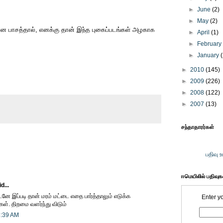
►
June
(2)
►
May
(2)
ான பாசத்தால், எனக்கு தான் இந்த புகைப்படங்கள் அழகாக
►
April
(1)
►
Februar
►
January
►
2010
(145)
►
2009
(226)
►
2008
(122)
►
2007
(13)
சந்தாதாரர்கள்
பதிவு 
ஈமெயிலில் பதிவு
d...
னே இப்படி தான் மரம் மட்டை எதை பார்த்தாலும் எடுக்க
Enter y
ள். திறமை வளர்ந்து விடும்
8:39 AM