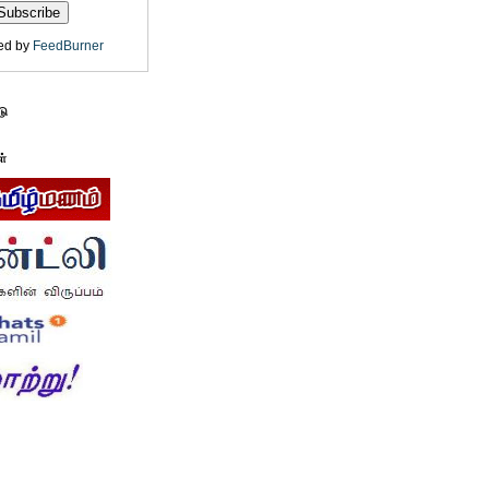
ed by
FeedBurner
டு
ள்