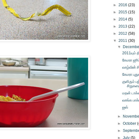
►
2016
(23)
►
2015
(15)
►
2014
(5)
►
2013
(22)
►
2012
(58)
▼
2011
(30)
▼
Decemb
2011யும் த
கேமரா ஜூம
வாழ்வின் ச
கேமரா புது
குளிரும் ப
சிறுகத
மதன் டாக்
வாங்க பாக்
ஐஸ்
►
Novemb
►
October
(
►
Septemb
►
July
(5)