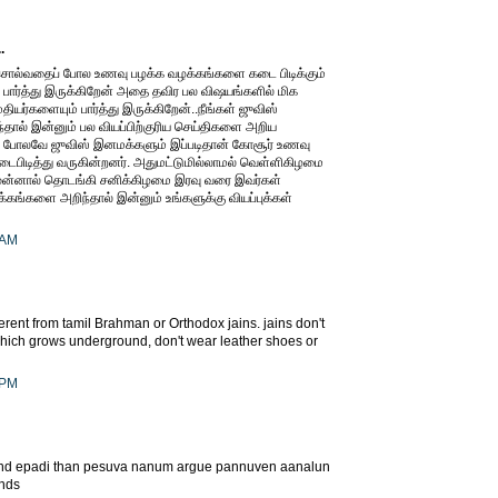
.
சொல்வதைப் போல உணவு பழக்க வழக்கங்களை கடை பிடிக்கும்
பார்த்து இருக்கிறேன் அதை தவிர பல விஷயங்களில் மிக
தியர்களையும் பார்த்து இருக்கிறேன்..நீங்கள் ஜுவிஸ்
தால் இன்னும் பல வியப்பிற்குரிய செய்திகளை அறிய
ைப் போலவே ஜுவிஸ் இனமக்களும் இப்படிதான் கோசூர் உணவு
ைபிடித்து வருகின்றனர். அதுமட்டுமில்லாமல் வெள்ளிகிழமை
ு முன்னால் தொடங்கி சனிக்கிழமை இரவு வரை இவர்கள்
க்கங்களை அறிந்தால் இன்னும் உங்களுக்கு வியப்புக்கள்
 AM
erent from tamil Brahman or Orthodox jains. jains don't
g which grows underground, don't wear leather shoes or
 PM
end epadi than pesuva nanum argue pannuven aanalun
ends