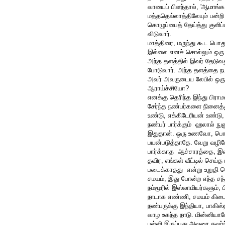
வாயைப் பிளந்தால், 'ஆமாங்க,
மத்ததெல்லாத்திலேயும் பன்றி 
கொழுப்பைத் தேய்த்து குளிப
விடுவார்.
மாத்திரை, மருந்து கூட பொத
இல்லை எனச் சொல்லும் ஒரு 
அந்த தளத்தில் இவர் தேடுவ
போடுவார். அந்த தளத்தை நடத
அவர் அவருடைய லேபில் ஒரு 
ஆராய்ச்சியோ?
எனக்கு தெரிந்த இந்து பிர
சேர்ந்த நண்பர்களை நினைத்த
உண்டு, எக்கிடேரியன் உண்டு,
நண்பர் பார்க்கும் ஹலால் ந
இதுதான். ஒரு உணவோ, பொரு
பயன்படுத்தாதே. வேறு வழியே
பார்க்காத ஆச்சாரத்தை, இவர்
தவிர, எங்கள் வீட்டில் செய்
படைக்காதது என்று உறுதி ம
சமயம், இது போன்ற எந்த சந்த
நம்மூரில் இஸ்லாமியர்களும்,
நாடாக எண்ணி, சமயம் கிடைக
நண்பருக்கு இந்தியா, பாகிஸ
வாழ உகந்த நாடு. மின்னியாப
பள்ளி இருப்பது அவரை கவர்ந