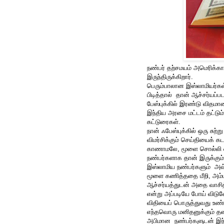
நண்பர் தற்சமயம் அமெரிக்கா
இருந்திருக்கிறார்.
பெரும்பாலான இஸ்லாமியர்கள் 
பிடித்தால் தான் ஆச்சர்யப்
பேஸ்புக்கில் இரண்டு விதமா
இந்திய அரசை மட்டம் தட்டு
கட்டுரைகள்.
நான் ஃபேஸ்புக்கில் ஒரு சு
விமர்சிக்கும் செய்தியைக் 
காணாமலே, மூளை சொல்லி விடு
நண்பர்களாக தான் இருக்கும்
இஸ்லாமிய நண்பர்களும் அவ
மூளை கணித்ததை மீறி, அம்மாத
ஆச்சர்யத்துடன் அதை வாசித்
என்று அப்படியே போய் விடுவ
விதியைப் பொருத்துவது உண்
எந்தவொரு மனிதனுக்கும் தனிப
அபிமான நண்பர்களுடன் இந்த