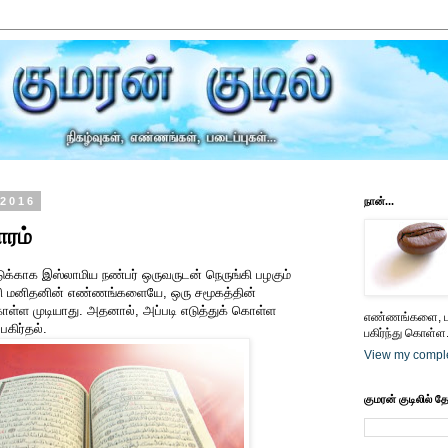
 2016
நான்...
ரம்
்டுக்காக இஸ்லாமிய நண்பர் ஒருவருடன் நெருங்கி பழகும்
தனி மனிதனின் எண்ணங்களையே, ஒரு சமூகத்தின்
 கொள்ள முடியாது. அதனால், அப்படி எடுத்துக் கொள்ள
எண்ணங்களை, பட
கிர்தல்.
பகிர்ந்து கொள்ள.
View my comple
குமரன் குடிலில் த