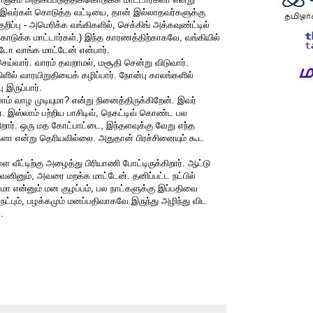
, இவர்கள் கொடுத்த வட்டியை, தான் இல்லாதவர்களுக்கு
ுறிப்பு - அமெரிக்க வங்கிகளில், செக்கிங் அக்கவுண்ட்டில்
ொடுக்க மாட்டார்கள்.) இந்த காரணத்திற்காகவே, வங்கியில்
ீடோ வாங்க மாட்டேன் என்பார்.
்வார். வாரம் தவறாமல், மசூதி சென்று விடுவார்.
ளில் வாரயிறுதியைக் கழிப்பார். நோன்பு காலங்களில்
 இருப்பார்.
ாம் வாழ முடியுமா? என்று நினைத்திருக்கிறேன். இவர்
். இஸ்லாம் பற்றிய பாசிடிவ், நெகட்டிவ் கொண்ட பல
ிறார். ஒரு மத கோட்பாட்டை, இந்தளவுக்கு வேறு எந்த
ர்களா என்று தெரியவில்லை. அதுதான் பிரச்சினையும் கூட
 வீட்டிற்கு அழைத்து பிரியாணி போட்டிருக்கிறார். ஆட்டு
வேனினும், அவரை மறக்க மாட்டேன். தனிப்பட்ட நட்பில்
மா என்னும் மன குழப்பம், பல நாட்களுக்கு இப்பதிவை
ட்பும், பழக்கமும் மனப்பதிவாகவே இருந்து அழிந்து விட
.