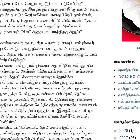
 நண்பர் போல வெறும் மத ரீதியாக மட்டுமே பிஜேபி
க் காணும் போது, இவருக்கும் எனது மற்ற இந்து மத அரசியல்
்த வேறுபாடும் தெரிவதில்லை. எனது பிஜேபி நண்பர்கள்,
ுடன் விவாதித்து மன்றாடி கை விட்டு விடுவார்கள். ஆனால்,
களிடம் பேசும் போது நினைப்பதுண்டு. அவர்களால்
, நம்மையும் பிஜேபி ஆதரவு கூடாரத்திற்கு அனுப்பி
ள்கையைத் தவிர, மற்றபடி நண்பர் மிகவும் பண்புள்ளவர்.
ப
ாழ வேண்டும் என்று நினைப்பவர். தான் அப்படித்தான்
ர். அதில் சில கொள்கைகள் என்னை உறுத்தினாலும், மதம்
ர்யப்படுத்தும்.
உங்க வசதிக்கு
ல் உணவு என்று தான் நினைப்பதை மட்டுமே உண்பது. சில
ஆனந்த விகடனி
்னாலும், அவர்கள் எங்கே வாங்குகிறார்கள் என்பதைக்
Notable & M
்வார். ஹோட்டல்காரர்கள் வாங்கும் ஹோல்சேல்
னல் ஹலால் கிடைக்கும் என்பது அவருக்கு தெரியும்.
கலாட்டா காமெ
ன்று சொல்லி, அவரை சாப்பிட வைத்துவிட முடியாது.
மூன்றாம் கண
த்து ஊருக்கு சென்று ஒரு பண்ணையில் அவரே ஆட்டை
வாசித்தவைகள
். ஹலால் முறையில் அறுக்கப்படும் ஆடுகள் மீது கொள்ளை
என் பயணங்க
ரம் ஓதியவுடன் ஆடுகள் வெட்டுவதற்கு தானாகவே தலையைக்
மகேந்திரனின
் சொல்லி ஆச்சரியப்படுத்தினார். (இதையே, என் வீட்டில்
ருந்தால், மூட நம்பிக்கை என்றிருப்பேன்!!) அதனால்,
ஸ்ட்ரிக்ட்.
நேரமிருந்தா இதையு
உணவில் மட்டுமல்லாமல், பிற அனைத்திலும் பார்ப்பார்.
►
2020
(1)
 பன்னீர், முட்டை, மாத்திரை, மருந்து, சோப்பு, ஷாம்பூ என
►
2017
(26)
த அனைத்தும் இதில் அடங்கும். 'என்னது, ஷாம்பூவா?' என