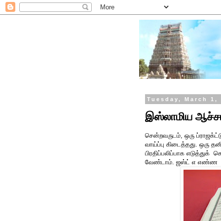
Tuesday, March 1,
இஸ்லாமிய ஆச்சா
சென்றவருடம், ஒரு ப்ராஜக்ட
வாய்ப்பு கிடைத்தது. ஒரு 
பிரதிப்பலிப்பாக எடுத்துக்
வேண்டாம். ஜஸ்ட் எ எண்ண ப