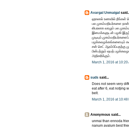
Avargal Unmaigal
said..
ஹாலால் உணவில் நீங்கள் 
பல முகம்மதியர்களை நான் 
லிபரலாக வாழும் பல முகம்ம
இனமக்களுடன் பழகி இருந்
முடியும்.முகம்மதியர்கள
பழக்கவழக்கங்களையும் கட
சன் செட் ஆரம்பிப்பதற்க
பின்பற்றும் ஷபத் பழக்கவழ
அதிகரிக்கும்.
March 1, 2016 at 10:20
suds
said...
Does not seem very diff
eat after 6, eat notjin
belt.
March 1, 2016 at 10:48
Anonymous said...
unmai than ennoda fri
nanum avalum best fri