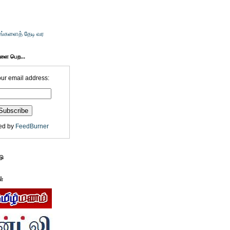
உங்களைத் தேடி வர
களை பெற...
our email address:
ed by
FeedBurner
டு
ள்