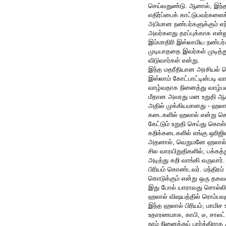
செய்வதுண்டு. ஆனால், இந்த
எதிர்ப்பைக் காட்டுபவர்களை
அபிமான நண்பர்களுக்கும் எந
அவர்களது தரப்புக்காக என்ன
இம்மாதிரி இஸ்லாமிய நண்பர்
முடியாததை இவர்கள் முடித்து
விடுவார்கள் என்று.
இந்த மதரீதியான அரசியல் கொ
இஸ்லாம் கோட்பாட்டின்படி வ
வாழ்வதாக நினைத்து வாழ்பவ
மீதான அவரது மன உறுதி ஆச்ச
அதில் முக்கியமானது - ஹலா
கடைகளில் ஹலால் என்று சொன
கேட்டும் உறுதி செய்து கொள
கறிக்கடைகளில் எங்கு ஒரிஜி
அதனால், வெறுமனே ஹலால் எ
சில வாரயிறுதிகளில், பக்க
அடித்து கறி வாங்கி வருவார
பிரியம் கொண்டவர். மந்தி
கொடுக்கும் என்று ஒரு தகவல
இது போல் யாராவது சொல்லி இ
ஹலால் விஷயத்தில் ரொம்பவும் 
இந்த ஹலால் பிரியம், மாமிச 
உதாரணமாக, காபி, டீ, சாலட்,
நாம் நினைத்துப் பார்த்திரா