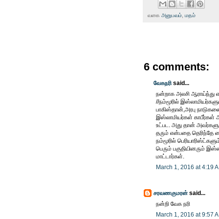
வகை
அனுபவம்
,
மதம்
6 comments:
வேகநரி
said...
நன்றாக அலசி ஆராய்ந்து எழ
//நம்மூரில் இஸ்லாமியர்கள
பாகிஸ்தான்,அரபு நாடுகளை
இஸ்லாமியர்கள் காபீர்கள் 
உட்பட. அது தான் அவர்களுக
தரும் என்பதை தெரிந்தே வை
நம்மூரில் பெரியாரிஸ்ட்களு
பெரும் பகுதியினரும் இ
மாட்டார்கள்.
March 1, 2016 at 4:19 
சரவணகுமரன்
said...
நன்றி வேக நரி
March 1, 2016 at 9:57 