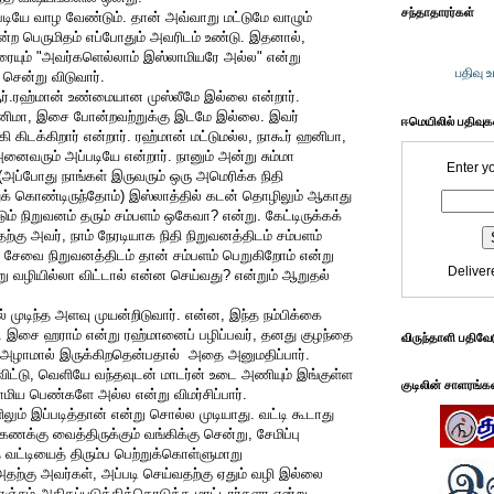
சந்தாதாரர்கள்
டியே வாழ வேண்டும். தான் அவ்வாறு மட்டுமே வாழும்
ற பெருமிதம் எப்போதும் அவரிடம் உண்டு. இதனால்,
ரையும் "அவர்களெல்லாம் இஸ்லாமியரே அல்ல" என்று
பதிவு 
ு சென்று விடுவார்.
ஆர்.ரஹ்மான் உண்மையான முஸ்லீமே இல்லை என்றார்.
சினிமா, இசை போன்றவற்றுக்கு இடமே இல்லை. இவர்
ஈமெயிலில் பதிவு
 கிடக்கிறார் என்றார். ரஹ்மான் மட்டுமல்ல, நாகூர் ஹனிபா,
ைவரும் அப்படியே என்றார். நானும் அன்று சும்மா
Enter y
 (அப்போது நாங்கள் இருவரும் ஒரு அமெரிக்க நிதி
துக் கொண்டிருந்தோம்) இஸ்லாத்தில் கடன் தொழிலும் ஆகாது
ம் நிறுவனம் தரும் சம்பளம் ஒகேவா? என்று. கேட்டிருக்கக்
தற்கு அவர், நாம் நேரடியாக நிதி நிறுவனத்திடம் சம்பளம்
சேவை நிறுவனத்திடம் தான் சம்பளம் பெறுகிறோம் என்று
Deliver
ு வழியில்லா விட்டால் என்ன செய்வது? என்றும் ஆறுதல்
 முடிந்த அளவு முயன்றிடுவார். என்ன, இந்த நம்பிக்கை
். இசை ஹராம் என்று ரஹ்மானைப் பழிப்பவர், தனது குழந்தை
விருந்தாளி பதிவே
ால், அழாமால் இருக்கிறதென்பதால் அதை அனுமதிப்பார்.
ிட்டு, வெளியே வந்தவுடன் மாடர்ன் உடை அணியும் இங்குள்ள
குடிலின் சாளரங்க
ய பெண்களே அல்ல என்று விமர்சிப்பார்.
ும் இப்படித்தான் என்று சொல்ல முடியாது. வட்டி கூடாது
ணக்கு வைத்திருக்கும் வங்கிக்கு சென்று, சேமிப்பு
வட்டியைத் திரும்ப பெற்றுக்கொள்ளுமாறு
 அதற்கு அவர்கள், அப்படி செய்வதற்கு ஏதும் வழி இல்லை
கொஞ்சம் அதிகப்படுத்திக்கொடுக்க மாட்டார்களா என்று