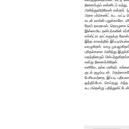
நினைக்கும் என்னிடம் வந்து
அளித்துவிடுவேன் என்றார். (க
அரை பர்செண்ட் கூட வட்டி க
கடன் வாங்கி புதுக்காரோ, வ
நேரம் தவறாமல், தொழுகை செய
இஸ்லாமிய நண்பர்களின் சர்கி
எக்ஸ்ட்ரா நாட்களுக்கு நோன்பு
இந்த காலத்தில் இப்படியெல்ல
வாழுகிறார். வாழ முயலுகிறார
புரிதல்களை அளித்து இருக்க
மதத்தினரும் பின்பற்றுகிறா
என்று நினைக்கிறேன்.
எனிவே, நல்ல மனிதர். எங்களை
குடல் குழம்புடன். அதற்காக
பேசியவற்றை, இப்படி பதியலா
ஒத்திப்போட செய்தது. அந்த ந
கூடாதென்று பதிந்துவிட்டேன்
.