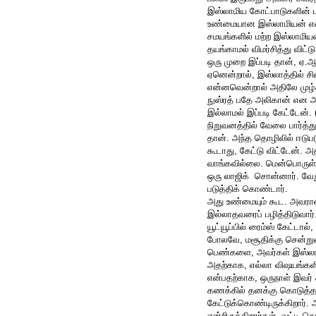
இஸ்லாமிய கோட்பாடுகளின் ப
உண்மையான இஸ்லாமியன் என்
சமயங்களில் மற்ற இஸ்லாமிய
தயங்காமல் விமர்சித்து விட்ட
ஒரு முறை இப்படி தான், ஏ.
ஏனென்றால், இஸ்லாத்தில் 
என்னவென்றால் அதிலே முழ்கி
நுஸ்ரத் பதே அலிகான் என அன
இல்லாமல் இப்படி கேட்டேன்.
நிறுவனத்தில் வேலை பார்த்
தான். அந்த தொழிலில் ஈடுபடு
கூடாது, கேட்டு விட்டேன். அ
வாங்கவில்லை. மென்பொருள் 
ஒரு லாஜிக் சொன்னார். வேற
படுத்திக் கொண்டார்.
அது உண்மையும் கூட. அவரால்
இல்லாதவரைப் பழித்திடுவார
யூட்யூப்பில் ரைம்ஸ் கேட்ட
போலவே, மசூதிக்கு சென்றுவ
பெண்களை, அவர்கள் இஸ்லாமி
அதற்காக, எல்லா விஷயங்களில
என்பதற்காக, ஒருநாள் இவர் க
கணக்கில் தனக்கு கொடுத்த 
கேட்டுக்கொண்டிருக்கிறார்.
என்றிருக்கிறார்கள். வட்டி 