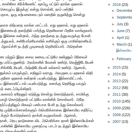
 காஸ்கோ கிர்க்லேண்ட் ஷாம்பூ மட்டும் தாங்க ஹலால்.
▼
2016
(23)
கொழுப்பு இருக்கு' என்று சொல்லி, நாம் பன்றிக்
►
Decemb
்பதாக, ஒரு கற்பனையை நம் மனதில் தருவித்து சென்று
►
Septemb
►
July
(3)
ுவாக விற்பதை வாங்க மாட்டார். எது ஹலால், எது ஹலால்
இணையத் தளத்தில் பார்த்து தெளிவான பிறகே வாங்குவார்.
►
June
(7)
து இல்லை என்றால், அந்த தளத்தை நடத்துபவருக்கு போன்
►
April
(1)
்துபவர், கலிபோர்னியாவில் வசிக்கும் ஒரு பாகிஸ்தானியர்.
▼
March
(1
ஆராய்ச்சி நடத்தி முடிவைத் தெரிவிப்பார். அதென்ன
இஸ்லாமிய 
ாமண மற்றும் இதர சைவ உணவு மட்டுமே உண்ணும் பிரிவைச்
►
Februar
ு பார்ப்பதுண்டு. அவர்களில் வேகன் உண்டு, வெஜ்ஜிடேரியன்
 சிக்கிடேரியன், பிஷ்ஷிடேரியன் எல்லாம் உண்டு. ஆனால்,
►
2015
(15)
ுணுக்கம் யாருக்கும், எதிலும் வராது. அவருடைய ஹலால் விதி
►
2014
(5)
ளோ ஹலால் என்றால் பயன்படுத்து. இல்லாவிட்டால்,
►
2013
(22)
 இல்லாவிட்டால் பயன்படுத்து. எனக்கு தெரிந்து யாரும்
►
2012
(58)
 கடைப்பிடிக்கிறார்.
த பலகாரம் ஏதேனும் எடுத்து சென்று கொடுத்தால், சாமிக்கு
►
2011
(30)
ொழி கொடுத்தால் மட்டுமே வாங்கிக் கொள்வார். அதே
►
2010
(145)
ர்ப்பத்திலும் மிகவும் பண்பாக பேசி நடந்து கொள்வார்.
►
2009
(226)
 பிற முற்போக்காளர்களும் அமெரிக்காவை இஸ்லாமிய எதிர்ப்பு
►
2008
(122)
்கும் போதெல்லாம் தாக்கி வருவார்கள். ஆனால்,
்தான், அரபு நாடுகளை விட அமெரிக்கா தான் இஸ்லாமியர்கள்
►
2007
(13)
ோலிஸில் இஸ்லாமிய முறைப்படி பாடம் நடத்தும் இஸ்லாமிய
்த விஷயங்களில் ஒன்று.