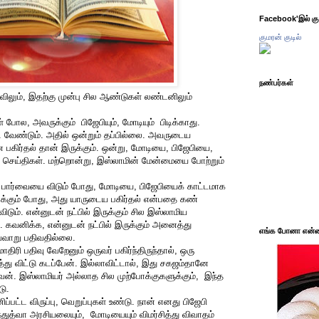
Facebook'இல் கும
குமரன் குடில்
நண்பர்கள்
விலும், இதற்கு முன்பு சில ஆண்டுகள் லண்டனிலும்
போல, அவருக்கும் பிஜேபியும், மோடியும் பிடிக்காது.
பட வேண்டும். அதில் ஒன்றும் தப்பில்லை. அவருடைய
ன பகிர்தல் தான் இருக்கும். ஒன்று, மோடியை, பிஜேபியை,
ம் செய்திகள். மற்றொன்று, இஸ்லாமின் மேன்மையை போற்றும்
ற்று பார்வையை விடும் போது, மோடியை, பிஜேபியைக் காட்டமாக
கடக்கும் போது, அது யாருடைய பகிர்தல் என்பதை கண்
ம். என்னுடன் நட்பில் இருக்கும் சில இஸ்லாமிய
. கவனிக்க, என்னுடன் நட்பில் இருக்கும் அனைத்து
எங்க போனா என்ன 
்வாறு பதிவதில்லை.
ிரி பதிவு வேறேனும் ஒருவர் பகிர்ந்திருந்தால், ஒரு
து விட்டு கடப்பேன். இல்லாவிட்டால், இது சகஜம்தானே
ேன். இஸ்லாமியர் அல்லாத சில முற்போக்குகளுக்கும், இந்த
டு.
்பட்ட விருப்பு, வெறுப்புகள் உண்டு. நான் எனது பிஜேபி
ுத்வா அரசியலையும், மோடியையும் விமர்சித்து விவாதம்