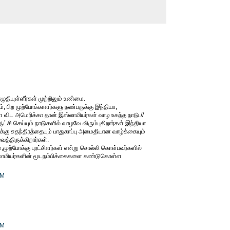
ுதியுள்ளீர்கள் முற்றிலும் உண்மை.
ும், பிற முற்போக்காளர்களு நண்பருக்கு இந்தியா,
 விட அமெரிக்கா தான் இஸ்லாமியர்கள் வாழ உகந்த நாடு.//
ஆட்சி செய்யும் நாடுகளில் வாழவே விரும்புகிறார்கள் இந்தியா
்கு சுதந்திரத்தையும் பாதுகாப்பு அமைதியான வாழ்க்கையும்
த்திருக்கிறார்கள்.
ம்,முற்போக்கு புரட்சிளர்கள் என்று சொல்லி கொள்பவர்களில்
ஸ்லாமியர்களின் மூடநம்பிக்கைகளை கண்டுகொள்ள
AM
AM