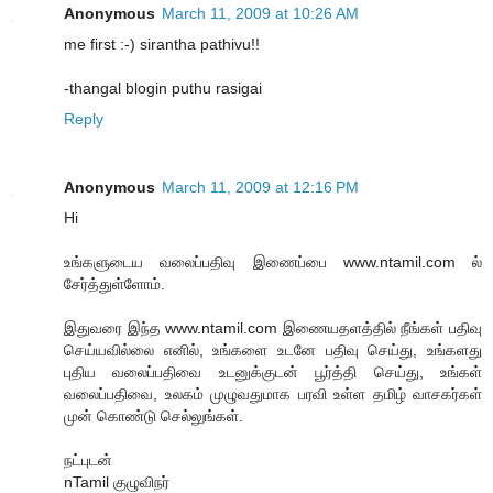
Anonymous
March 11, 2009 at 10:26 AM
me first :-) sirantha pathivu!!
-thangal blogin puthu rasigai
Reply
Anonymous
March 11, 2009 at 12:16 PM
Hi
உங்களுடைய வலைப்பதிவு இணைப்பை www.ntamil.com ல்
சேர்த்துள்ளோம்.
இதுவரை இந்த www.ntamil.com இணையதளத்தில் நீங்கள் பதிவு
செய்யவில்லை எனில், உங்களை உடனே பதிவு செய்து, உங்களது
புதிய வலைப்பதிவை உடனுக்குடன் பூர்த்தி செய்து, உங்கள்
வலைப்பதிவை, உலகம் முழுவதுமாக பரவி உள்ள தமிழ் வாசகர்கள்
முன் கொண்டு செல்லுங்கள்.
நட்புடன்
nTamil குழுவிநர்