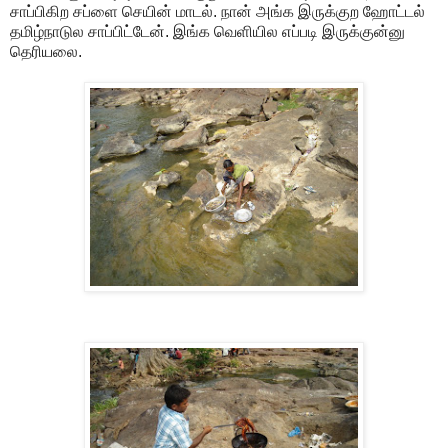
சாப்பிகிற சப்ளை செயின் மாடல். நான் அங்க இருக்குற ஹோட்டல்
தமிழ்நாடுல சாப்பிட்டேன். இங்க வெளியில எப்படி இருக்குன்னு
தெரியலை.