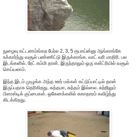
நுழைவு கட்டணம்ங்கற பேர்ல 2, 3, 5 ரூபாய்ன்னு ஆங்காங்கே
உக்கார்ந்து வசூல் பண்ணிட்டு இருக்காங்க. வாட் வரி மாதிரி. பல
இடங்களில். ரேட் கம்மி தான். இருந்தாலும் ஒரு என்ட்ரியில் வசூல்
செய்யலாம்.
இந்த இடம் முழுக்க அந்த ஊர் மக்கள் கட்டுப்பாட்டில் தான்
இருப்பதாக தெரிகிறது. சுத்தமா, சுத்தம் இல்லை. சுற்றிலும்
பிளாஸ்டிக் குப்பைகள். ஒகேனக்கலில் சுகாதாரம் கவிழ்ந்து
கிடக்கிறது.