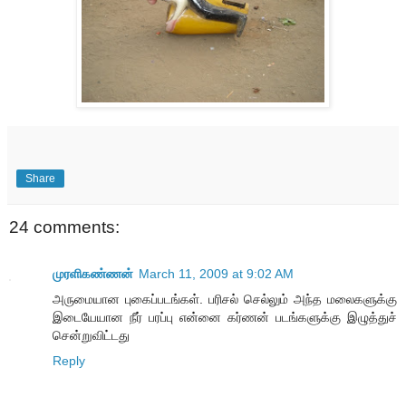
Share
24 comments:
முரளிகண்ணன்
March 11, 2009 at 9:02 AM
அருமையான புகைப்படங்கள். பரிசல் செல்லும் அந்த மலைகளுக்கு
இடையேயான நீர் பரப்பு என்னை கர்ணன் படங்களுக்கு இழுத்துச்
சென்றுவிட்டது
Reply