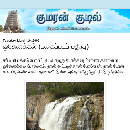
Tuesday, March 10, 2009
ஒகேனக்கல் (புகைப்படப் பதிவு)
தர்மபுரி பக்கம் போயிட்டு, பொழுது போக்கணும்ன்னா தாராளமா
ஒகேனக்கல் போகலாம். நான் அப்படித்தான் போனேன். நான் போன
சமயம், அவ்வளவா தண்ணி இல்ல. ஏதோ விழுந்துட்டு இருந்திச்சு.