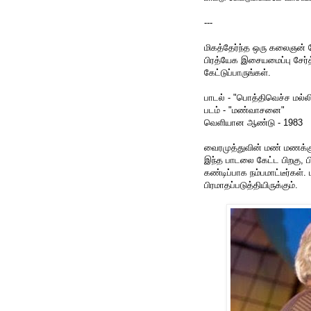
---
மிகத்தேர்ந்த ஒரு கலைஞன் க
பிரத்யேக இசையமைப்பு சேர்த
கேட்டுப்பாருங்கள்.
பாடல் - "பொத்திவெச்ச மல்ல
படம் - "மண்வாசனை"
வெளியான ஆண்டு - 1983
வைரமுத்துவின் மண் மணக்கும்
இந்த பாடலை கேட்ட பிறகு, பி
கண்டிப்பாக நம்பமாட்டீர்கள்
பிரமாதப்படுத்தியிருக்கும்.