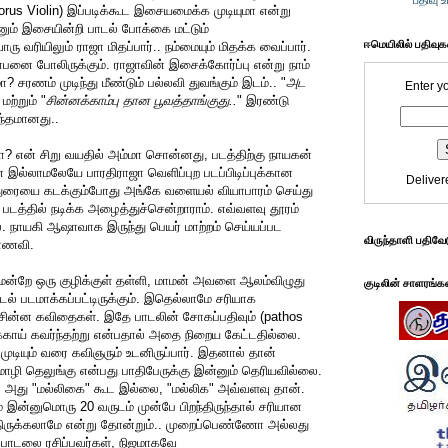
பதிவு 
Chorus Violin) இப்படிக்கூட இசையமைக்க முடியுமா என்று
ும் இசையின்றி பாடல் போக்கை மட்டும்
ஈமெயிலில் பதிவு
ு வரியிலும் ராஜா மிதப்பார்.. நம்மையும் மிதக்க வைப்பார்.
னை போலிருக்கும். ராஜாவின் இசைக்கோர்ப்பு என்று நாம்
? சரணம் முடிந்து மீண்டும் பல்லவி துவங்கும் இடம்.. "
அட
Enter y
 மற்றும் "
சின்னக்காம்பு தான பூவத்தாங்குது..
" இரண்டு
ந்தமானது..
ா? என் சிறு வயதில் அம்மா சொன்னது, படத்திற்கு நாயகன்
இல்லாமலேயே பாரதிராஜா வெளிப்புற படப்பிடிப்புக்கான
Deliver
ுரையை கடக்கும்போது அங்கே வளையல் வியாபாரம் செய்து
டத்தில் நடிக்க அழைத்துச்சென்றாராம். எவ்வளவு தூரம்
 நாயகி ஆஷாவாக இருந்து பெயர் மாற்றம் செய்யப்பட
விருந்தாளி பதிவே
மாணவி.
றே ஒரு குழிக்குள் தள்ளி, மாமன் அவளை ஆலம்விழுது
குடிலின் சாளரங்க
ல் படமாக்கப்பட்டிருக்கும். இதெல்லாமே சரியாக
ின்ன கவிதைகள். இதே பாடலின் சோகப்பதிவும் (pathos
பக்காய் கவர்ந்தற்று என்பதால் அதை நிறைய கேட்டதில்லை.
முடியும் வரை கவிஞரும் உடனிருப்பார். இதனால் தான்
மொழி தெலுங்கு என்பது பாதிபேருக்கு இன்னும் தெரியவில்லை.
ு. அது "மல்லிகை" கூட இல்லை, "மல்லிக" அவ்வளவு தான்.
 இன்னுமொரு 20 வருடம் முன்பே பிறந்திருந்தால் சரியான
்திருக்கலாமே என்று தோன்றும்.. முறைப்பெண்ணோ அல்லது
பாடலை ரசிப்பவர்கள், நிஜமாகவே