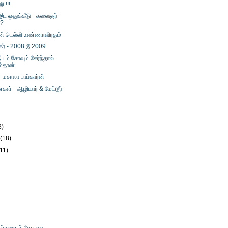
ி !!!
ட ஒதுக்கீடு - கலைஞர்
்?
ின் டெல்லி உண்ணாவிரதம்
்கர் - 2008 டூ 2009
ும் சோவும் சேர்ந்தால்
்தான்
சாலா பாப்கார்ன்
் - ஆழியார் & மேட்டூர்
3)
y
(18)
(11)