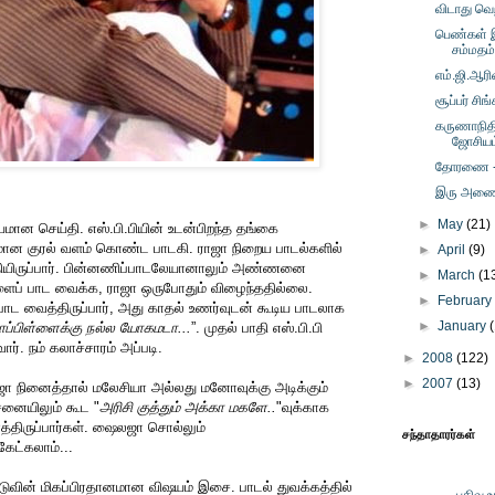
விடாது வெற
பெண்கள் இ
சம்மதம
எம்.ஜி.ஆர
சூப்பர் சிங
கருணாநிதிய
ஜோசியம
தோரணை - ம
இரு அணைகள
►
May
(21)
யமான செய்தி. எஸ்.பி.பியின் உடன்பிறந்த தங்கை
மான குரல் வளம் கொண்ட பாடகி. ராஜா நிறைய பாடல்களில்
►
April
(9)
யிருப்பார். பின்னணிப்பாடலேயானாலும் அண்ணனை
►
March
(1
ளைப் பாட வைக்க, ராஜா ஒருபோதும் விழைந்ததில்லை.
►
Februar
ாட வைத்திருப்பார், அது காதல் உணர்வுடன் கூடிய பாடலாக
►
January
மாப்பிள்ளைக்கு நல்ல யோகமடா...
”. முதல் பாதி எஸ்.பி.பி
ர். நம் கலாச்சாரம் அப்படி.
►
2008
(122)
►
2007
(13)
 நினைத்தால் மலேசியா அல்லது மனோவுக்கு அடிக்கும்
ையிலும் கூட "
அரிசி குத்தும் அக்கா மகளே..
"வுக்காக
திருப்பார்கள். ஷைலஜா சொல்லும்
சந்தாதாரர்கள்
கேட்கலாம்...
ுவின் மிகப்பிரதானமான விஷயம் இசை. பாடல் துவக்கத்தில்