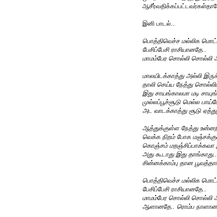
ஆசீர்வதிக்கப்பட்டவர்கள்த
இனி பாடல்..
பொத்திவெச்ச மல்லிக மொட்டு
பேசிப்பேசி ராசியானதே..
மாமம்பேர சொல்லி சொல்லி
மாலயிடக்காத்து அல்லி இருக
தாலி செய்ய நேத்து சொல்லியி
இது சாயங்காலமா மடி சாயு
முல்லப்பூச்சூடு மெல்ல பாய்
அட வாடக்காத்து சூடு ஏத்து
ஆத்துக்குள்ள நேத்து உன்ன
வெக்க நிறம் போக மஞ்சக்கு
கொஞ்சம் மறஞ்சிப்பாக்கவா 
அது கூடாது இது தாங்காது..
சின்னக்காம்பு தான பூவத்தாங
பொத்திவெச்ச மல்லிக மொட்டு
பேசிப்பேசி ராசியானதே..
மாமம்பேர சொல்லி சொல்லி
ஆளானதே.. ரொம்ப நாளானத