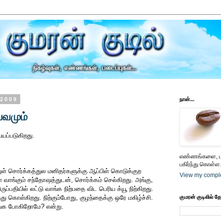
 2009
நான்...
்வமும்
யப்படுகிறது.
எண்ணங்களை, பட
பகிர்ந்து கொள்ள.
வுள் சொர்க்கத்துல மனிதர்களுக்கு ஆப்பிள் கொடுக்குற
View my comple
் வாங்கும் சந்தோஷத்துடன், சொர்க்கம் செல்கிறது. அங்கு,
ருப்பதியில் லட்டு வாங்க நிற்பதை விட பெரிய க்யூ நிற்கிறது.
்து கொள்கிறது. நிற்கும்போது, குழந்தைக்கு ஒரே மகிழ்ச்சி.
குமரன் குடிலில் த
ாங்க போகிறோமே? என்று.