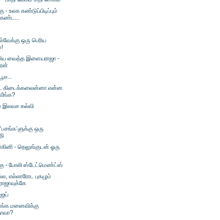
கு - உலக கண்டுப்பிடிப்பும்
 கண்ட...
ல்வேக்கு ஒரு பெரிய
்!
ய வைத்த இளையராஜா -
ரன்
ூடீ...
ெட் கிடைக்கலைன்னா என்ன
ீங்க?
 இலவச கல்வி
‘பசங்க’ளுக்கு ஒரு
தி
ோகினி - தெலுங்குடன் ஓரு
்கு - போலி ஸ்டேட்மெண்ட்ஸ்
ல்ல, எல்லாரோட புகழும்
ாஜாவுக்கே
ிஜய்
உங்க மனைவிக்கு
தாவா?