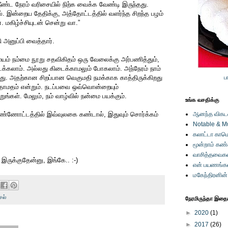
ட நேரம் வரிசையில் நிற்க வைக்க வேண்டி இருந்தது.
. இன்றைய தேதிக்கு, அத்தோட்டத்தில் வளர்ந்த சிறந்த பழம்
 மகிழ்ச்சியுடன் சென்று வா.”
 அனுப்பி வைத்தார்.
ம் நம்மை நூறு சதவிகிதம் ஒரு வேலைக்கு அர்பணித்தும்,
கலாம். அல்லது கிடைக்காமலும் போகலாம். அந்நேரம் நாம்
. அதற்கான சிறப்பான வெகுமதி நமக்காக காத்திருக்கிறது
ப
தாமதம் என்றும். நடப்பவை ஒவ்வொன்றையும்
ங்கள். மேலும், நம் வாழ்வில் நன்மை பயக்கும்.
உங்க வசதிக்கு
ண்ணோட்டத்தில் இவ்வுலகை கண்டால், இதுவும் சொர்க்கம்
ஆனந்த விகடனி
Notable & M
கலாட்டா காமெ
மூன்றாம் கண
வாசித்தவைகள
 இருக்குதேன்னு, இங்கே.. :-)
என் பயணங்க
மகேந்திரனின
சல்
நேரமிருந்தா இதையு
►
2020
(1)
►
2017
(26)