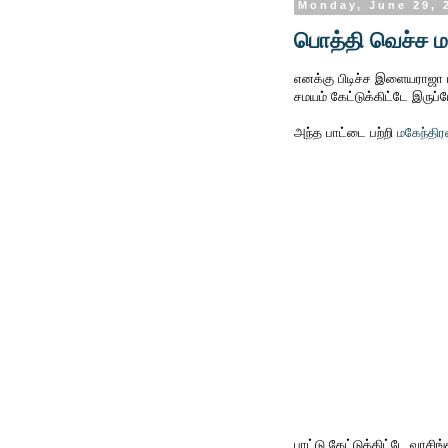
Monday, June 29, 
பொத்தி வெச்ச ம
எனக்கு பிடிச்ச இளையராஜா 
சமயம் கேட்டுக்கிட்டே இருப்ப
அந்த பாட்டை பற்றி
மகேந்திர
பாட்டு கேட்டுக்கிட்டே வாசிங்