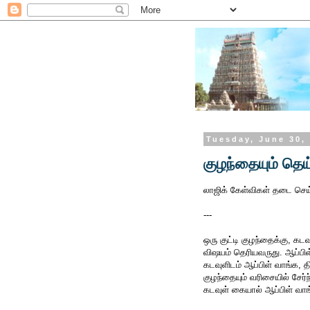
Tuesday, June 30,
குழந்தையும் தெய
லாஜிக் கேள்விகள் தடை செய்
---
ஒரு குட்டி குழந்தைக்கு, கட
விஷயம் தெரியவருது. ஆப்பிள
கடவுளிடம் ஆப்பிள் வாங்க, தி
குழந்தையும் வரிசையில் சேர்ந
கடவுள் கையால் ஆப்பிள் வ