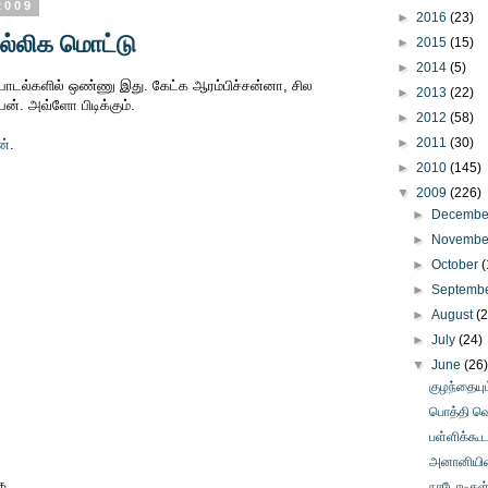
2009
►
2016
(23)
ல்லிக மொட்டு
►
2015
(15)
►
2014
(5)
பாடல்களில் ஒண்ணு இது. கேட்க ஆரம்பிச்சன்னா, சில
►
2013
(22)
ேன். அவ்ளோ பிடிக்கும்.
►
2012
(58)
►
2011
(30)
ன்
.
►
2010
(145)
▼
2009
(226)
►
Decemb
►
Novemb
►
October
(
►
Septemb
►
August
(
►
July
(24)
▼
June
(26
குழந்தையு
பொத்தி வெ
பள்ளிக்கூ
அனானியின் 
க.
நாடோடிகள் 