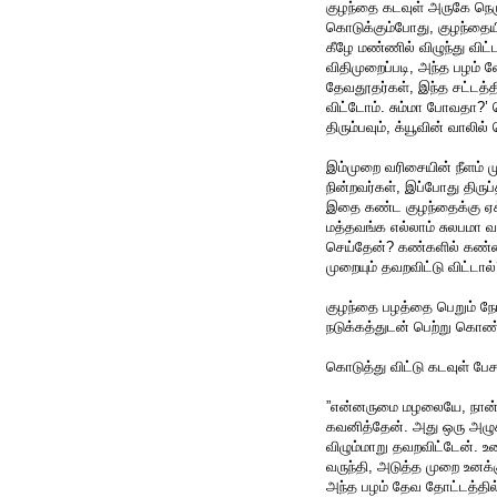
குழந்தை கடவுள் அருகே நெரு
கொடுக்கும்போது, குழந்தையி
கீழே மண்ணில் விழுந்து விட்
விதிமுறைப்படி, அந்த பழம் வ
தேவதூதர்கள், இந்த சட்டத்த
விட்டோம். சும்மா போவதா?’ வ
திரும்பவும், க்யூவின் வாலில
இம்முறை வரிசையின் நீளம் ம
நின்றவர்கள், இப்போது திருப
இதை கண்ட குழந்தைக்கு ஏக்க
மத்தவங்க எல்லாம் சுலபமா வ
செய்தேன்? கண்களில் கண்ணீ
முறையும் தவறவிட்டு விட்டால
குழந்தை பழத்தை பெறும் நேர
நடுக்கத்துடன் பெற்று கொ
கொடுத்து விட்டு கடவுள் பே
”என்னருமை மழலையே, நான்
கவனித்தேன். அது ஒரு அழுக
விழும்மாறு தவறவிட்டேன். 
வருந்தி, அடுத்த முறை உனக
அந்த பழம் தேவ தோட்டத்தில