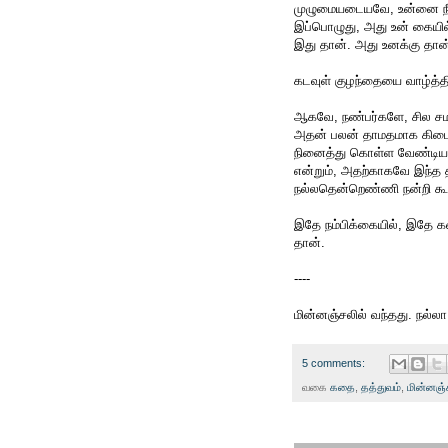
முழுமையடையவே, உன்னை நீண்
இப்பொழுது, அது உன் கையில்
இது தான். அது உனக்கு தான்.
கடவுள் குழந்தையை வாழ்த்தி
ஆகவே, நண்பர்களே, சில சமய
அதன் பலன் தாமதமாக கிடைக்
நினைத்து கொள்ள வேண்டியது
என்றும், அதற்காகவே இந்த 
நல்லதென்றெண்ணி நன்றி கூறு
இதே நம்பிக்கையில், இதே க
தான்.
----
மின்னஞ்சலில் வந்தது. நல்லா
5 comments:
வகை
கதை
,
தத்துவம்
,
மின்னஞ்