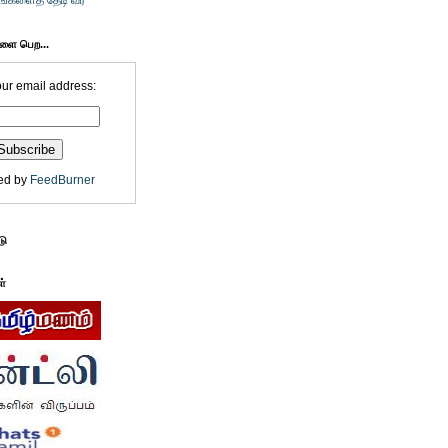
உங்களைத் தேடி வர
களை பெற...
our email address:
ed by
FeedBurner
டு
ள்