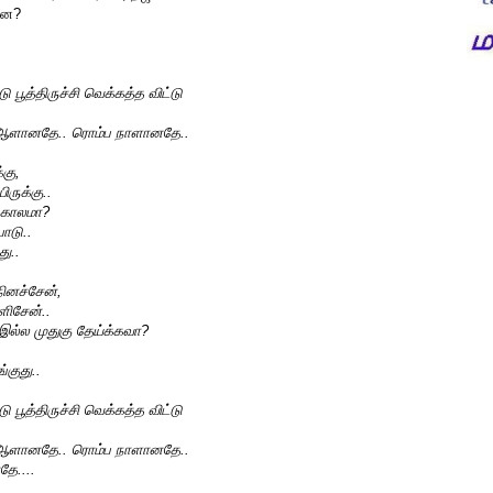
ானே?
 பூத்திருச்சி வெக்கத்த விட்டு
 ஆளானதே.. ரொம்ப நாளானதே..
்கு,
ருக்கு..
ங்காலமா?
போடு..
து..
நினச்சேன்,
ளிசேன்..
இல்ல முதுகு தேய்க்கவா?
்குது..
 பூத்திருச்சி வெக்கத்த விட்டு
 ஆளானதே.. ரொம்ப நாளானதே..
ே....