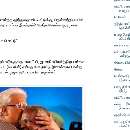
நாட்டு சரக்
உள்ளூர்
பெரியார்
ோர்த்த ஹிந்துஸ்தானி மெட்டுக்கு, தென்னிந்தியாவின்
இந்திய ரயி
்தால் எப்படி இருக்கும்? அறிந்துகொள்ள ஒருமுறை
தேங்க்ஸ
மழை பொழி
மகேந்தி
ிக மொட்டு"
பசங்க - எப்ப
பஸ் டிக்க
பண்ணுவ
 வரிகளுக்கு, எஸ்.பி.பி, ஜானகி உயிரளித்திருப்பார்கள்.
கோவையில்
டில் (வயலின்) என்பது மேல்நாட்டு இசைக்கருவி என்று
தேர்வு
. பாடல் முழுவதுமே வயலின் ராஜாங்கம்
பெங்களூர் 
நற்செய்
யாரடி நீ ம
ஒப்பீடு
நாட்டு சரக
எல்லா... இ
இளையர
முதல்வர் வ
என்னது? 
கல்கத்