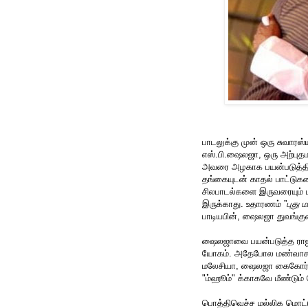
பாடலுக்கு முன் ஒரு சுவாரஸ்
எஸ்.பி.ஷைலஜா, ஒரு அற்புத
அவரை அழகாக பயன்படுத்தி
தங்கையுடன் காதல் பாட்டுக
சிலபாடல்களை இருவரையும் ப
இருக்காது. உதாரணம் ”
புது 
பாடியபின், ஷைலஜா துவங்குவா
ஷைலஜாவை பயன்படுத்த ராஜா
யோகம். அதேபோல மண்வாசன
மலேசியா, ஷைலஜா கைகோர்த்
"ம்ஹூம்" க்காகவே மீண்டும் 
பொத்திவெச்ச மல்லிக மொட்ட