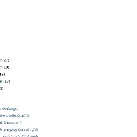
er
(27)
er
(18)
19)
er
(17)
23)
)
ம் தெய்வமும்
ச்ச மல்லிக மொட்டு
டம் போவலாமா?
புகாருக்கு ரெட்பஸ் பதில்
- பாதி வேகம் மீதி சோகம்