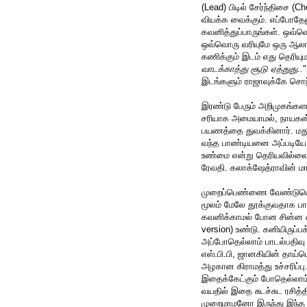
(Lead) பிடில் சேர்ந்திசை (
வியக்க வைக்கும். எப்போதேன
கவனித்துப்பாருங்கள். ஒவ்வொர
ஒவ்வொரு வரியுமே ஒரு ஆலாப
கணிக்கும் இடம் எது தெரியுமா
வாடக்காத்து சூடு ஏத்துது..
"
இடங்களும் ராஜாவுக்கே சொ
இரண்டு பேரும் அறிமுகங்கள
சரியாக அமையாமல், நாயகன் 
பயணத்தை துவக்கினார். மத
வந்த பாண்டியனை அப்படியே ப
உண்மை என்று தெரியவில்லை.
ரேவதி. கலாக்ஷேத்ராவின் 
முறைப்பெண்ணை வேண்டுமென்
மூலம் மேலே தூக்குவதாக பாட
கவனிக்காமல் போன சின்ன ச
version) உண்டு. கனியிருப்
அப்போதெல்லாம் பாடல்பதிவு 
எஸ்.பி.பி, ஜானகியின் தாய்
அழகான கிராமத்து உச்சரிப்ப
இதைக்கேட்கும் போதெல்லாம்
வயதில் இதை சுடச்சுட ரசித
முறைமாமனோ இருந்து இந்த 