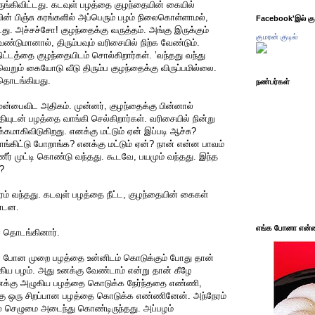
ங்கிவிட்டது. கடவுள் பழத்தை குழந்தையின் கையில்
ன் பிஞ்சு கரங்களில் அப்பெரும் பழம் நிலைகொள்ளாமல்,
Facebook'இல் கும
டது. அச்சச்சோ! குழந்தைக்கு வருத்தம். அங்கு இருக்கும்
குமரன் குடில்
ேண்டுமானால், திரும்பவும் வரிசையில் நிற்க வேண்டும்.
ிட்டத்தை குழந்தையிடம் சொல்கிறார்கள். ’வந்தது வந்து
ெறும் கையோடு வீடு திரும்ப குழந்தைக்கு விருப்பமில்லை.
் தொடங்கியது.
நண்பர்கள்
ுன்பைவிட அதிகம். முன்னர், குழந்தைக்கு பின்னால்
்தியுடன் பழத்தை வாங்கி செல்கிறார்கள். வரிசையில் நின்று
மாகிவிடுகிறது. எனக்கு மட்டும் ஏன் இப்படி ஆச்சு?
ாங்கிட்டு போறாங்க? எனக்கு மட்டும் ஏன்? நான் என்ன பாவம்
ர் முட்டி கொண்டு வந்தது. கூடவே, பயமும் வந்தது. இந்த
்?
ம் வந்தது. கடவுள் பழத்தை நீட்ட, குழந்தையின் கைகள்
ண்டன.
எங்க போனா என்ன 
ச தொடங்கினார்.
 போன முறை பழத்தை உன்னிடம் கொடுக்கும் போது தான்
ிய பழம். அது உனக்கு வேண்டாம் என்று தான் கீழே
உனக்கு அழுகிய பழத்தை கொடுக்க நேர்ந்ததை எண்ணி,
்கு ஒரு சிறப்பான பழத்தை கொடுக்க எண்ணினேன். அந்நேரம்
் செழுமை அடைந்து கொண்டிருந்தது. அப்பழம்