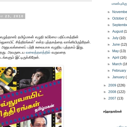
மாண்புமிக
►
Novemb
r 23, 2010
►
October
(
►
Septemb
►
August
(
எழுத்தாளர் தமிழ்மகன் எழுதி உயிர்மை பதிப்பகத்தின்
►
July
(10)
ல்லுலாயிட் சித்திரங்கள்” என்ற புத்தகத்தை வாங்கியிருந்தேன்.
►
June
(12
 அனுபவங்களைப் பற்றி சுவையாக எழுதிய புத்தகம் இது.
►
May
(13)
்தது. அவருடைய
வலைத்தளத்தில்
வருவதை
்டங்களும் இட்டிருக்கிறேன்.
►
April
(16)
►
March
(1
►
Februar
►
January
►
2009
(226)
►
2008
(122)
►
2007
(13)
சந்தாதாரர்கள்