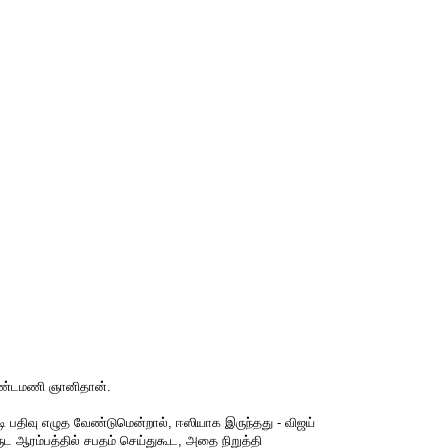
வுண்டமணி ஞானிதான்.
ி பதிவு எழுத வேண்டுமென்றால், ஈஸியாக இருந்தது - விஜய்
ருட ஆரம்பத்தில் சபதம் செய்துகூட, அதை நிறுத்தி