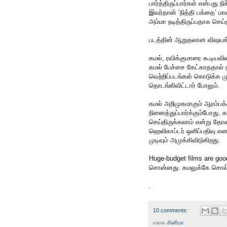
பார்த்திருப்பார்கள் என்பது 
இவர்தான் ‘நித்தி பக்தை’ மா
அம்மா நடித்திருப்பதாக செய்
படத்தின் ஆறுதலான விஷயங்கள
கமல், ரவிக்குமாரை கூடியவி
கமல் பேச்சை கேட்காததால் 
வெற்றிப்படங்கள் கொடுக்க மு
தொடங்கிவிட்டார் போலும்.
கமல் அறிமுகமாகும் ஆரம்பக்க
நினைத்துப்பார்க்கும்போது,
செய்திருக்கலாம் என்று த
ஹெலிகாப்டர் ஒளிப்பதிவு எ
முடிவும் அமுக்கிவிடுகிறது.
Huge-budget films are goo
சொன்னது. கமலுக்கே சொல்
.
10 comments:
வகை
சினிமா