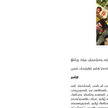
இன்று அந்த புத்தகத்தை எடுத
முதல் பக்கத்தில் நன்றி சொல்ல
நன்றி
என். சொக்கன், பாஸ்டன் பா
பாலமுருகன், வா.மணிகண்டன
அன்பரசு, வெங்கடரமணன், 
ராமசுப்ரமணிய சர்மா, தமிழ் 
சரவணகுமரன், தமிழ் சினி
சுட்டிக்காட்டி எழுதிய வலைவ