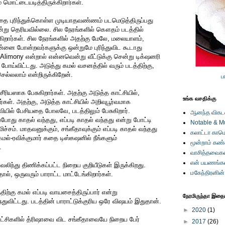
ொட்டையடித்திருக்கிறார்கள்.
 புரிந்துக்கொள்ள முடியாதவண்ணம் படமெடுத்திருப்பது
று தெரியவில்லை. சில நேரங்களில் கௌதம் படத்தில்
ார்கள். சில நேரங்களில் அதற்கு மேலே, மலையாளம்,
என்னை போன்றவர்களுக்கு ஒன்றுமே புரிந்துவிட கூடாது
 Alimony என்றால் என்னவென்று வீட்டுக்கு சென்று டிக்‌ஷனரி
போய்விட்டது. அடுத்து கமல் வசனத்தில் வரும் படத்திற்கு,
ெல்லலாம் என்றிருக்கிறேன்.
ப
ரியஸாக பேசுகிறார்கள். அதற்கு அடுத்த காட்சியில்,
உங்க வசதிக்கு
ள். அதற்கு, அடுத்த காட்சியில் அறிவுபூர்வமாக
டிவியில் பேசியதை போலவே, படத்திலும் பேசுகிறார்.
ஆனந்த விகடனி
எப்போது காதல் வந்தது, எப்படி காதல் வந்தது என்று போட்டி
Notable & M
ிச்சம். மாதவனுக்கும், சங்கீதாவுக்கும் எப்படி காதல் வந்தது
கலாட்டா காமெ
ல்-ரவிக்குமார் கதை டிஸ்கஷனில் நீங்களும்
மூன்றாம் கண
.
வாசித்தவைகள
என் பயணங்க
ு வலிந்து திணிக்கப்பட்ட நிறைய குறியீடுகள் இருக்கிறது.
மகேந்திரனின
தால், ஒருவரும் பாராட்ட மாட்டேங்கிறார்கள்.
திற்கு கமல் எப்படி வாயசைத்திருப்பார் என்று
நேரமிருந்தா இதையு
துவிட்டது. படத்தின் பாராட்டுக்குரிய ஒரே விஷயம் இதுதான்.
►
2020
(1)
காட்சிகளில் த்ரிஷாவை விட சங்கீதாவையே நிறைய பேர்
►
2017
(26)