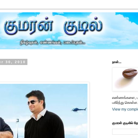
r 30, 2010
நான்...
எண்ணங்களை, பட
பகிர்ந்து கொள்ள.
View my comple
குமரன் குடிலில் த