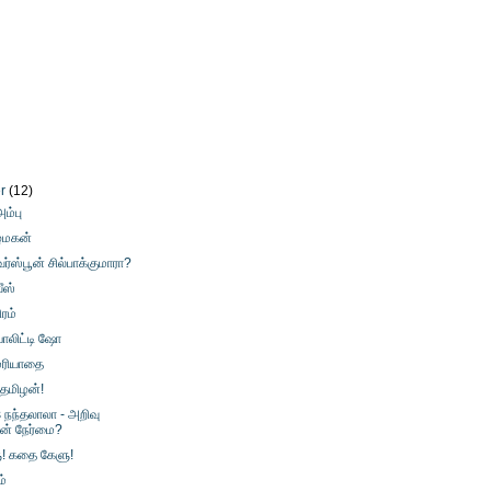
er
(12)
ம்பு
ழ்மகன்
வர்ஸ்பூன் சில்பாக்குமாரா?
வீஸ்
ிரம்
ியாலிட்டி ஷோ
மரியாதை
 தமிழன்!
s நந்தலாலா - அறிவு
ின் நேர்மை?
! கதை கேளு!
்