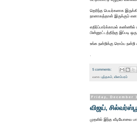
தெரிந்த பெயர்களாக இருக்கி
நானாகத்தான் இருக்கும் என
எதிர்ப்பார்க்காமல் கண்ணில
பின்னூட்டத்திற்கு இப்படி ஒர
உங்க நன்றிக்கு ரொம்ப நன்றி ச
.
5 comments:
வகை
புத்தகம்
,
விளம்பரம்
Friday, December 
விஜய், சில்வர்ஸ்
முதலில் இந்த வீடியோவை பார்க