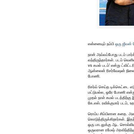
என்னையும் நம்பி
ஒரு ஜீவன் 
நான் அவ்வப்போது படம் பார்
வந்திருந்தார்கள். படம் வெ
vs கமல் படம்' என்று ட்விட்டர
ஆன்லைன் ரிசர்வேஷன் நிலைய
போணி.
ரிசர்வ் செய்த டிக்கெட்டை 
மட்டுமல்ல, ஒரே போணி என்றும
முதல் நாள் கமல் படத்திற்கு
கே.எஸ். ரவிக்குமார் படம், உத
ரொம்ப சிம்பிளான கதை. அ
கொடுத்திருக்கிறார்கள். இ
ஒரு பாடலுக்கு ஆட சொல்லிய
ஒருவரான ரமேஷ் அரவிந்திற்கு