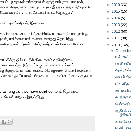
நிச்சயம். இதுதான் சங்கீதாவின் ஒரிஜினல் குரல் என்றால்,
►
2016
(23)
ளவிகாவிற்கு குரல் கொடுப்பவரா? இந்த படத்தில் த்ரிஷாவின்
►
2015
(15)
திகள் வந்ததே? எந்த வேடத்திற்காக இருக்கும்?
►
2014
(5)
், ஒளிப்பதிவும், இசையும்.
►
2013
(22)
►
2012
(58)
ரைவில் சந்தானபாரதி ஆக்கிவிடுவார் எனத் தோன்றுகிறது.
►
2011
(30)
தான், ரவிக்குமாரால் கமலை வைத்து தொடர்ந்து
டிகிறது என்பார்கள். ரவிக்குமார், கமல் பேச்சை கேட்க
▼
2010
(145)
▼
Decemb
மன்மதன் அ
ாட்சிக்கு தியேட்டரில் கிடைக்கும் வரவேற்ப்பை
நன்றி தமி
 கமலை வைத்து இந்த பட்ஜெட்டில் என்னவெல்லாம்
ோன்றுகிறது. பிரமாண்ட கப்பல், அழகழகான லொக்கேஷன்கள்,
விஜய், சில்
ன அனைத்து பிரமாண்டங்களையும், படத்தின் திரைக்கதையும்,
வாட்டர் சர்
ரத்த சரித்த
சன் டிவி ர
d as long as they have solid content. இது கமல்
ல வேண்டியதாக இருக்கிறது.
கடனுக்கு 
பெங்களூர்
எந்திரன் v
ஜீவிகள
கதை கேளு
பெண் பாவம