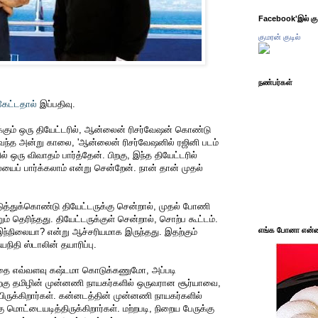
Facebook'இல் கும
குமரன் குடில்
நண்பர்கள்
கேட்டதால்
இப்பதிவு.
க்கும் ஒரு தியேட்டரில், ஆன்லைன் ரிசர்வேஷன் கொண்டு
ளிவந்த அன்று காலை, 'ஆன்லைன் ரிசர்வேஷனில் ரஜினி படம்
ில் ஒரு விவாதம் பார்த்தேன். பிறகு, இந்த தியேட்டரில்
ைப் பார்க்கலாம் என்று சென்றேன். நான் தான் முதல்
எடுத்துக்கொண்டு தியேட்டருக்கு சென்றால், முதல் போணி
் தெரிந்தது. தியேட்டருக்குள் சென்றால், சொற்ப கூட்டம்.
எங்க போனா என்ன 
 இந்நிலையா? என்று ஆச்சரியமாக இருந்தது. இதற்கும்
யநிதி ஸ்டாலின் தயாரிப்பு.
தை எவ்வளவு கஷ்டமா கொடுக்கணுமோ, அப்படி
தற்கு தமிழின் முன்னணி நாயகர்களில் ஒருவரான சூர்யாவை,
ிருக்கிறார்கள். கன்னடத்தின் முன்னணி நாயகர்களில்
 மொட்டையடித்திருக்கிறார்கள். மற்றபடி, நிறைய பேருக்கு