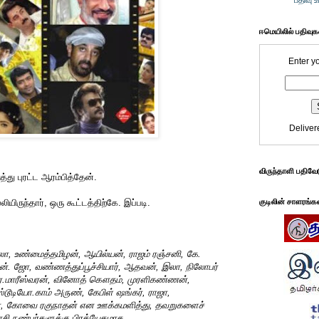
பதிவு 
ஈமெயிலில் பதிவு
Enter y
Deliver
விருந்தாளி பதிவே
்து புரட்ட ஆரம்பித்தேன்.
ியிருந்தார், ஒரு கூட்டத்திற்கே. இப்படி.
குடிலின் சாளரங்க
லா, உண்மைத்தமிழன், ஆயில்யன், ராஜம் ரஞ்சனி, கே.
். ஜோ, வண்ணத்துப்பூச்சியார், ஆதவன், இலா, நிலோபர்
ஏ.மாரீஸ்வரன், வினோத் கௌதம், முரளிகண்ணன்,
ஸ்டூடியோ.காம் அருண், கேபிள் ஷங்கர், ராஜா,
மா, கோவை ரகுநாதன் என ஊக்கமளித்து, தவறுகளைச்
ாசி நண்பர்களுக்கு பிரத்யேகமாக.