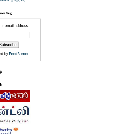
உங்களைத் தேடி வர
களை பெற...
our email address:
ed by
FeedBurner
டு
ள்