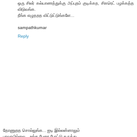
ஒரு சிலர் கல்யாணத்துக்கு அப்புறம் குடிக்கற, சிகரெட் பழக்கத்த
விடுவங்க.
நீங்க எழுதறத விட்டுட்டுங்களே...
sampathkumar
Reply
தோணுறத சொல்லுங்க... ஐடி இல்லன்னாலும்
பரவாயில்லை... உங்க பேரை போட்டு கருத்து