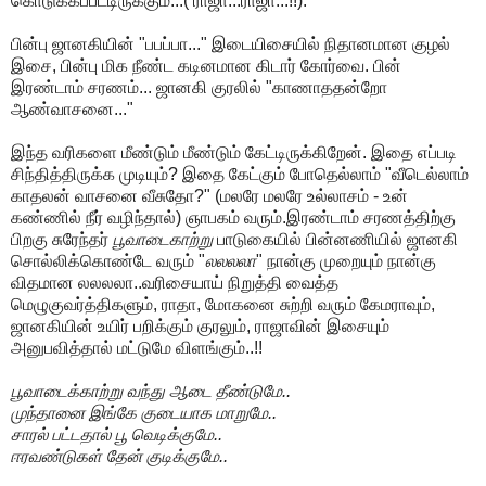
கொடுக்கப்பட்டிருக்கும்...( ராஜா...ராஜா...!!).
பின்பு ஜானகியின் "பபப்பா..." இடையிசையில் நிதானமான குழல்
இசை, பின்பு மிக நீண்ட கடினமான கிடார் கோர்வை. பின்
இரண்டாம் சரணம்... ஜானகி குரலில் "காணாததன்றோ
ஆண்வாசனை..."
இந்த வரிகளை மீண்டும் மீண்டும் கேட்டிருக்கிறேன். இதை எப்படி
சிந்தித்திருக்க முடியும்? இதை கேட்கும் போதெல்லாம் "வீடெல்லாம்
காதலன் வாசனை வீசுதோ?" (மலரே மலரே உல்லாசம் - உன்
கண்ணில் நீர் வழிந்தால்) ஞாபகம் வரும்.இரண்டாம் சரணத்திற்கு
பிறகு சுரேந்தர்
பூவாடைகாற்று
பாடுகையில் பின்னணியில் ஜானகி
சொல்லிக்கொண்டே வரும் "
லலலலா
" நான்கு முறையும் நான்கு
விதமான லலலலா..வரிசையாய் நிறுத்தி வைத்த
மெழுகுவர்த்திகளும், ராதா, மோகனை சுற்றி வரும் கேமராவும்,
ஜானகியின் உயிர் பறிக்கும் குரலும், ராஜாவின் இசையும்
அனுபவித்தால் மட்டுமே விளங்கும்..!!
பூவாடைக்காற்று வந்து ஆடை தீண்டுமே..
முந்தானை இங்கே குடையாக மாறுமே..
சாரல் பட்டதால் பூ வெடிக்குமே..
ஈரவண்டுகள் தேன் குடிக்குமே..