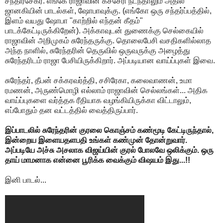
சந்திரசேகர். எங்கே ராஜாவின் கச்சேரி நடந்தாலும் அதில்
ஜானகியின் பாடல்கள், ஷோபாவுக்கு. (எங்கோ ஒரு சந்தர்ப்பத்தில்,
இளம் வயது ஷோபா "காற்றில் எந்தன் கீதம்"
பாடக்கேட்டிருக்கிறேன்). அக்காவுடன் துணைக்கு செல்கையில்
ராஜாவின் அறிமுகம் சுரேந்தருக்கு. தொலைபேசி வசதிகளில்லாத
அந்த நாளில், சுரேந்தரின் தெருவில் ஒருவருக்கு அழைத்து
சுரேந்தரிடம் ராஜா பேசியிருக்கிறார். அப்படியான வாய்ப்புகள் இவை.
சுரேந்தர், தீபன் சக்கரவர்த்தி, சசிரேகா, கலைவாணன், உமா
ரமணன், அருண்மொழி எல்லாம் ராஜாவின் செல்லங்கள்... அதிக
வாய்ப்புகளை வர்த்தக ரீதியாக வழங்கியிருக்கா விட்டாலும்,
எப்போதும் தன வட்டத்தில் வைத்திருப்பார்.
இப்பாடலில் சுரேந்தரின் குரலை கொஞ்சம் கண்மூடி கேட்டிருந்தால்,
இன்றைய இளையதளபதி உங்கள் கண்முன் தோன்றுவார்.
அப்படியே அச்சு அசலாக விஜய்யின் குரல் போலவே ஒலிக்கும். ஒரு
தாய் மாமனாக என்னை பூரிக்க வைக்கும் விஷயம் இது...!!
இனி பாடல்...