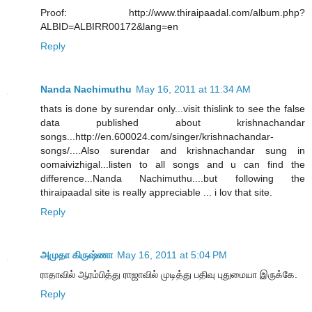
Proof: http://www.thiraipaadal.com/album.php?
ALBID=ALBIRR00172&lang=en
Reply
Nanda Nachimuthu
May 16, 2011 at 11:34 AM
thats is done by surendar only...visit thislink to see the false
data published about krishnachandar
songs...http://en.600024.com/singer/krishnachandar-
songs/....Also surendar and krishnachandar sung in
oomaivizhigal...listen to all songs and u can find the
difference...Nanda Nachimuthu....but following the
thiraipaadal site is really appreciable ... i lov that site.
Reply
அமுதா கிருஷ்ணா
May 16, 2011 at 5:04 PM
ராதாவில் ஆரம்பித்து ராஜாவில் முடித்து பதிவு புதுமையா இருக்கே.
Reply