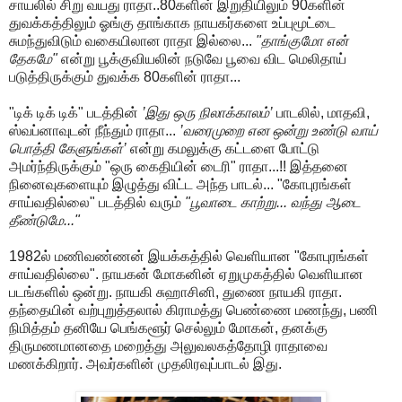
சாயலில் சிறு வயது ராதா..80களின் இறுதியிலும் 90களின்
துவக்கத்திலும் ஓங்கு தாங்காக நாயகர்களை உப்புமூட்டை
சுமந்துவிடும் வகையிலான ராதா இல்லை...
"தாங்குமோ என்
தேகமே"
என்று பூக்குவியலின் நடுவே பூவை விட மெலிதாய்
படுத்திருக்கும் துவக்க 80களின் ராதா...
"டிக் டிக் டிக்" படத்தின்
’இது ஒரு நிலாக்காலம்’
பாடலில், மாதவி,
ஸ்வப்னாவுடன் நீந்தும் ராதா...
’வரைமுறை என ஒன்று உண்டு வாய்
பொத்தி கேளுங்கள்’
என்று கமலுக்கு கட்டளை போட்டு
அமர்ந்திருக்கும் "ஒரு கைதியின் டைரி" ராதா...!! இத்தனை
நினைவுகளையும் இழுத்து விட்ட அந்த பாடல்... "கோபுரங்கள்
சாய்வதில்லை" படத்தில் வரும்
"பூவாடை காற்று... வந்து ஆடை
தீண்டுமே..."
1982ல் மணிவண்ணன் இயக்கத்தில் வெளியான "கோபுரங்கள்
சாய்வதில்லை". நாயகன் மோகனின் ஏறுமுகத்தில் வெளியான
படங்களில் ஒன்று. நாயகி சுஹாசினி, துணை நாயகி ராதா.
தந்தையின் வற்புறுத்தலால் கிராமத்து பெண்ணை மணந்து, பணி
நிமித்தம் தனியே பெங்களூர் செல்லும் மோகன், தனக்கு
திருமணமானதை மறைத்து அலுவலகத்தோழி ராதாவை
மணக்கிறார். அவர்களின் முதலிரவுப்பாடல் இது.