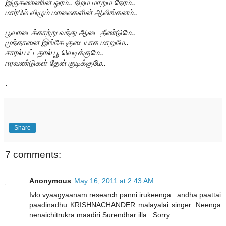
இருகண்ணின் ஓரம்.. நிறம் மாறும் நேரம்..
மார்பில் விழும் மாலைகளின் ஆலிங்கனம்..
பூவாடைக்காற்று வந்து ஆடை தீண்டுமே..
முந்தானை இங்கே குடையாக மாறுமே..
சாரல் பட்டதால் பூ வெடிக்குமே..
ஈரவண்டுகள் தேன் குடிக்குமே..
.
Share
7 comments:
Anonymous
May 16, 2011 at 2:43 AM
Ivlo vyaagyaanam research panni irukeenga...andha paattai
paadinadhu KRISHNACHANDER malayalai singer. Neenga
nenaichitrukra maadiri Surendhar illa.. Sorry