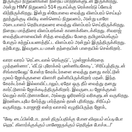
இருக்கும் நிறுவனங்கள் நிறைய மாற்றங்களுடன் இருக்கிறது.
அன்று HMV நிறுவனம் 514 ரூபாய்க்கு ரெக்கார்டு ப்ளேயர்
விற்றிருக்கிறது. இன்று ஸ்ரேயாவை வைத்து விளம்பரம் செய்யும்
தூத்துக்குடி விவிடி எண்ணெய் நிறுவனம், அன்று யாரோ
அடையாளம் தெரியாதவரை வைத்து விளம்பரம் செய்திருக்கிறது.
நிறைய மாத்திரை விளம்பரங்கள் காணக்கிடைக்கிறது. சிவராஜ்
வைத்தியசாலையின் சித்த வைத்திய மேதை தமிழகமெங்கும்
போகும் சுற்றுப்பயணத்திட்ட விளம்பரம் அன்றும் இருந்திருக்கிறது.
தற்போது, இவருடைய மகன் தந்தையின் பாதையில் செல்கிறார்.
வாரா வாரம் ’ரெட்டைவால் ரெங்குடு’, ‘முன்ஜாக்கிரதை
முத்தண்ணா’, ’வீட்டு புரோக்கர் புண்ணியகோடி’, ’சிரிப்புத்திருடன்
சிங்காரவேலு’ போன்ற கேரக்டர்களை வைத்து தனது கார்ட்டூன்
மூலம் ஜோக்குகளை விளாசி தள்ளியிருக்கிறார் மதன். இந்த
கேரக்டர்கள் இல்லாவிட்டாலும், ஏதோ ஒரு தீம் வைத்து தனது
கார்ட்டூனால் ஜோக்கடித்திருக்கிறார். இவருடைய ஜோக்குகள்
வெறும் கார்ட்டூனாகவோ, அல்லது ஓரிரண்டு வரிகளுடன் வருகிறது.
இரண்டையுமே சேர்த்து பார்த்தால் தான் புரிகிறது. சிரிப்பும்
வருகிறது. உ.ராஜாஜி என்ற வாசகர் எழுதியிருந்த ஜோக்,
“லேடி டைப்பிஸ்டோட நான் திருப்பதிக்கு போன விஷயம் எப்படியோ
ஹெட் கிளார்க்குக்கும் மானேஜருக்கும் தெரிஞ்சு போச்சு...!’