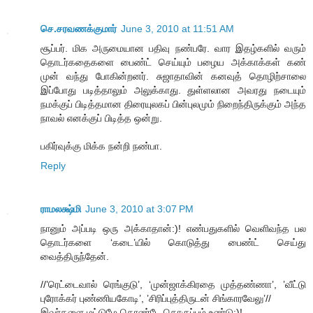
செ.சரவணக்குமார்
June 3, 2010 at 11:51 AM
சூப்பர். மிக அருமையான பதிவு நண்பரே. வார இதழ்களில் வரும்
தொடர்கதைகளை பைண்ட் செய்யும் பழைய அக்காக்கள் கண்
முன் வந்து போகின்றனர். சுஜாதாவின் கனவுத் தொழிற்சாலை
இப்போது படித்தாலும் அலுக்காது. துள்ளலான அவரது நடையும்
நமக்குப் பிடித்தமான திரையுலகப் பின்புலமும் நிறைந்திருக்கும் அந்த
நாவல் எனக்குப் பிடித்த ஒன்று.
பகிர்வுக்கு மிக்க நன்றி நண்பா.
Reply
ராமலக்ஷ்மி
June 3, 2010 at 3:07 PM
நானும் அப்படி ஒரு அக்காதான்:)! எண்பதுகளில் வெளிவந்த பல
தொடர்களை ‘கடை’யில் கொடுத்து பைண்ட் செய்து
வைத்திருந்தேன்.
//’ரெட்டைவால் ரெங்குடு’, ‘முன்ஜாக்கிரதை முத்தண்ணா’, ’வீட்டு
புரோக்கர் புண்ணியகோடி’, ’சிரிப்புத்திருடன் சிங்காரவேலு’//
இவர்களை மட்டுமே கொண்டே தொகுப்பும் உண்டு:)!