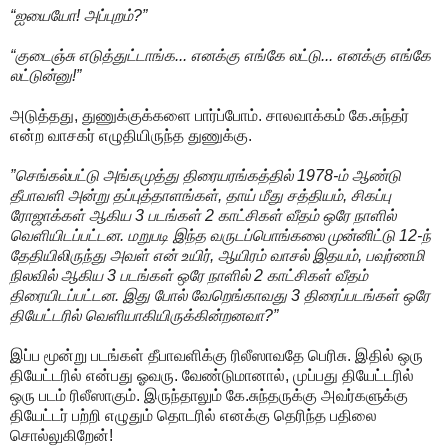
“ஐயையோ! அப்புறம்?”
“குடைஞ்சு எடுத்துட்டாங்க... எனக்கு எங்கே லட்டு... எனக்கு எங்கே
லட்டுன்னு!”
அடுத்தது, துணுக்குக்களை பார்ப்போம். சாலவாக்கம் கே.சுந்தர்
என்ற வாசகர் எழுதியிருந்த துணுக்கு.
”செங்கல்பட்டு அங்கமுத்து திரையரங்கத்தில் 1978-ம் ஆண்டு
தீபாவளி அன்று தப்புத்தாளங்கள், தாய் மீது சத்தியம், சிகப்பு
ரோஜாக்கள் ஆகிய 3 படங்கள் 2 காட்சிகள் வீதம் ஒரே நாளில்
வெளியிடப்பட்டன. மறுபடி இந்த வருடப்பொங்கலை முன்னிட்டு 12-ந்
தேதியிலிருந்து அவள் என் உயிர், ஆயிரம் வாசல் இதயம், பவுர்ணமி
நிலவில் ஆகிய 3 படங்கள் ஒரே நாளில் 2 காட்சிகள் வீதம்
திரையிடப்பட்டன. இது போல் வேறெங்காவது 3 திரைப்படங்கள் ஒரே
தியேட்டரில் வெளியாகியிருக்கின்றனவா?”
இப்ப மூன்று படங்கள் தீபாவளிக்கு ரிலீஸாவதே பெரிசு. இதில் ஒரு
தியேட்டரில் என்பது ஓவரு. வேண்டுமானால், முப்பது தியேட்டரில்
ஒரு படம் ரிலீஸாகும். இருந்தாலும் கே.சுந்தருக்கு அவர்களுக்கு
தியேட்டர் பற்றி எழுதும் தொடரில் எனக்கு தெரிந்த பதிலை
சொல்லுகிறேன்!