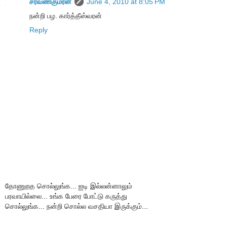
சரவணகுமரன்
June 4, 2010 at 8:05 PM
நன்றி பழ. கார்த்தீஸ்வரன்
Reply
தோணுறத சொல்லுங்க... ஐடி இல்லன்னாலும்
பரவாயில்லை... உங்க பேரை போட்டு கருத்து
சொல்லுங்க... நன்றி சொல்ல வசதியா இருக்கும்...