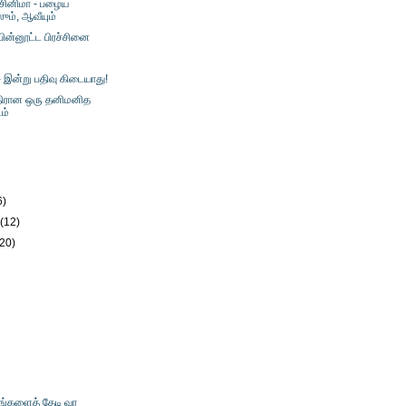
சினிமா - பழைய
ும், ஆவீயும்
- பின்னூட்ட பிரச்சினை
் - இன்று பதிவு கிடையாது!
திரான ஒரு தனிமனித
ம்
)
6)
y
(12)
(20)
உங்களைத் தேடி வர