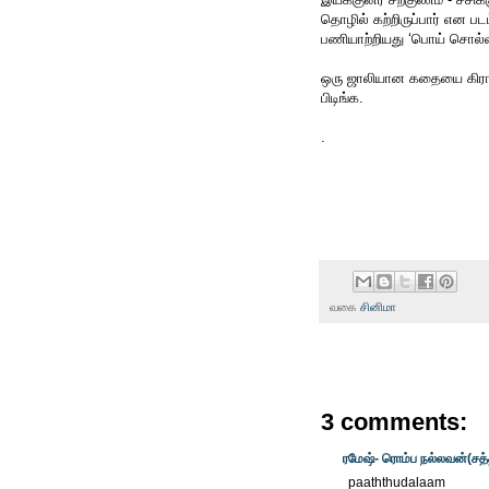
தொழில் கற்றிருப்பார் என ப
பணியாற்றியது ‘பொய் சொல்ல
ஒரு ஜாலியான கதையை கிராம
பிடிங்க.
.
வகை
சினிமா
3 comments:
ரமேஷ்- ரொம்ப நல்லவன்(சத
paaththudalaam