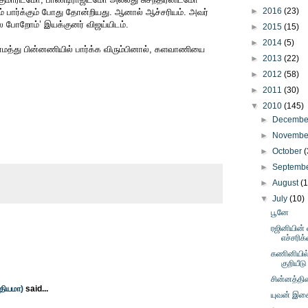
►
2016
(23)
டம் பார்க்கும் போது தோன்றியது. ஆனால் ஆச்சரியம். அவர்
 போறோம்’ இயக்குனர் விஜய்யிடம்.
►
2015
(15)
►
2014
(5)
த்து பின்னணியில் பார்க்க விரும்பினால், களவாணியை
►
2013
(22)
►
2012
(58)
►
2011
(30)
▼
2010
(145)
►
Decemb
►
Novemb
►
October
(
►
Septemb
►
August
(
▼
July
(10)
பூனே
ரஜினியின் 
எச்சரிக
கணினியில் 
குறியீடு
சின்னத்தி
்தியமா)
said...
யுவன் இச