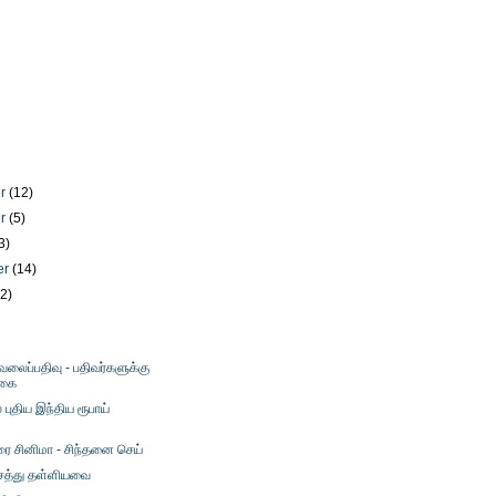
er
(12)
er
(5)
3)
er
(14)
12)
வலைப்பதிவு - பதிவர்களுக்கு
்கை
புதிய இந்திய ரூபாய்
ரை சினிமா - சிந்தனை செய்
ைத்து தள்ளியவை