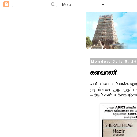
Monday, July 5, 2
களவாணி
யெய்யய்யே! படம் பாக்க வுடுற
முடியும் வரை, குரூப் குரூப
அதிலும் சிலர் படத்தை ஏற்கன