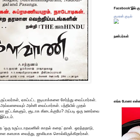
Facebook'இல் கும
குமரன் குடில்
நண்பர்கள்
ப்பவர்கள், ஏகப்பட்ட ஐடியாக்களை சேர்த்து வைப்பார்கள்.
எங்க போனா என்ன 
அவ்வளவையும் அள்ளி வைப்பார்கள். பந்தியில் முதல்
எல்லா ஐட்டங்களும், சூடாக கிடைக்குமே? அப்படி ஒரு உணர்வை
இப்படம்.
்த ‘ஒரு உருப்படாதவனின் காதல் கதை’ தான். ஒரத்தநாடு,
ை களமாக வைத்து, ஜாலியாக சொல்லிருக்கிறார்கள்.