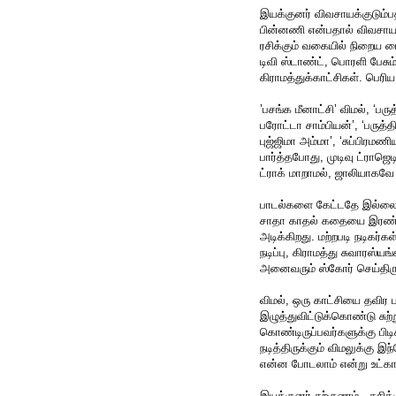
இயக்குனர் விவசாயக்குடும்ப
பின்னணி என்பதால் விவசாய க
ரசிக்கும் வகையில் நிறைய டை
டிவி ஸ்டாண்ட், பொரளி பேசு
கிராமத்துக்காட்சிகள். பெர
’பசங்க மீனாட்சி’ விமல், ‘பர
பரோட்டா சாம்பியன்’, ‘பருத்தி
புஜ்ஜிமா அம்மா’, ‘சுப்பிர
பார்த்தபோது, முடிவு ட்ராஜ
ட்ராக் மாறாமல், ஜாலியாகவே 
பாடல்களை கேட்டதே இல்லைய
சாதா காதல் கதையை இரண்டர
அடிக்கிறது. மற்றபடி நடிகர்க
நடிப்பு, கிராமத்து சுவாரஸ்ய
அனைவரும் ஸ்கோர் செய்திருக
விமல், ஒரு காட்சியை தவிர
இழுத்துவிட்டுக்கொண்டு சுற்
கொண்டிருப்பவர்களுக்கு பிடி
நடித்திருக்கும் விமலுக்கு இந
என்ன போடலாம் என்று உட்கார
இயக்குனர் சற்குணம் - சசிக