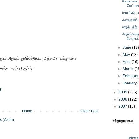
போன வார 
மெட்ராஸ
ப்ளாக்கர் 
களவாணி
பாரத் பந்த
அரசுக்கெ
போராட்ட
►
June
(12
►
May
(13)
கணும் அதுவும் குடும்பத்தோட , அந்த அளவுக்கு நல்ல
►
April
(16)
ஞ்சா கருப்பு ) சூப்பர்.
►
March
(1
►
Februar
►
January
M
►
2009
(226)
►
2008
(122)
►
2007
(13)
Home
Older Post
s (Atom)
சந்தாதாரர்கள்
பதிவு 