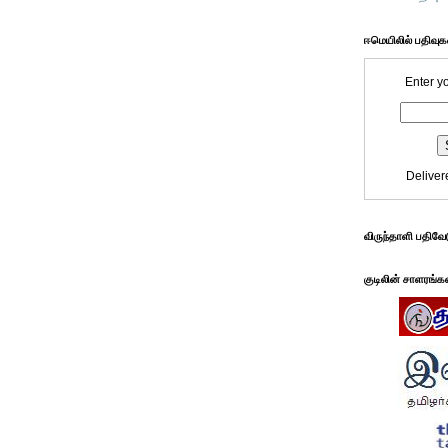
ஈமெயிலில் பதிவு
Enter y
Deliver
விருந்தாளி பதிவே
குடிலின் சாளரங்க