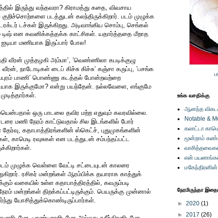
த்தில் இருந்து வந்தவரா? கிராமத்து கதை, விவசாய
ுறிச்சொற்களை படத்துடன் கலந்திருக்கிறார். படம் முழுக்க
ரக்டர் டச்கள் இருக்கிறது. அடிவாங்கிய சொம்பு, செங்கல்
ம் டிஷ் என கவனிக்கத்தக்க காட்சிகள். யதார்த்ததை மீறாத
ிய ஐடியா மணியாக இருப்பார் போல!
ுத்தி வீரன் முத்தழகி அம்மா’, ’வெண்ணிலா கபடிக்குழு
 வீரன், நாடோடிகள் டைப் கிச்சு கிச்சு’ கஞ்சா கருப்பு, ’பசங்க
ப
மணியபுரம் பாணி’ பொண்ணு கடத்தல் போன்றவற்றை
ெடியாக இருக்குமோ? என்று பயந்தேன். நல்லவேளை, எங்குமே
முடித்தார்கள்.
உங்க வசதிக்கு
ஆனந்த விகடனி
ென்பதால் ஒரு பாடலை தவிர மற்ற எதுவும் கவரவில்லை.
Notable & M
ை மணி நேரம் காட்டுவதால் சில இடங்களில் போர்
கலாட்டா காமெ
ள் தேர்வு, கதாபாத்திரங்களின் ஸ்கெட்ச், புதுமுகங்களின்
மூன்றாம் கண
ங்கள், காமெடி ரவுசுகள் என படத்துடன் சம்பந்தப்பட்ட
்கிறார்கள்.
வாசித்தவைகள
என் பயணங்க
 படம் முழுக்க வெள்ளை வேட்டி சட்டையுடன் காலரை
மகேந்திரனின
றுகிறார். ரசிகர் மன்றங்கள் ஆரம்பிக்க தயாராக காத்துக்
க்கும் வகையில் உள்ள கதாபாத்திரத்தில், கவரும்படி
நேரமிருந்தா இதையு
்நேரம் மன்றங்கள் திறக்கப்பட்டிருக்கும். பெயருக்கு முன்னால்
்ந்து யோசித்துக்கொண்டிருப்பார்கள்.
►
2020
(1)
►
2017
(26)
்குமாரிடமோ, பாண்டிராஜிடமோ அல்லது சுசீந்திரனிடமோ