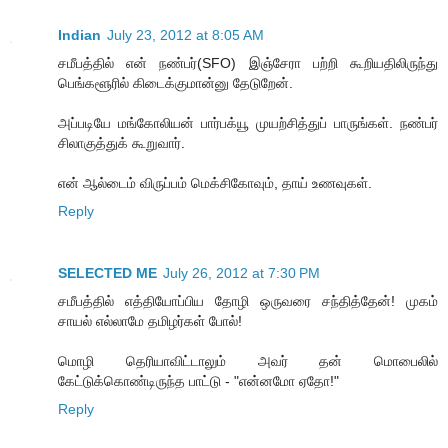
Indian
July 23, 2012 at 8:05 AM
சமீபத்தில் என் நண்பர்(SFO) இஞ்சேரா பற்றி கூறியதிலிருந்து
பெங்களூரில் கிடைக்குமான்னு தேடுறேன்.
அப்படியே மங்கோலியன் பார்பக்யூ முயற்சித்துப் பாருங்கள். நண்பர்
சிலாகுத்துக் கூறுவார்.
என் ஆல்டைம் விருப்பம் மெக்சிகோவும், தாய் உணவுகள்.
Reply
SELECTED ME
July 26, 2012 at 7:30 PM
சமீபத்தில் எத்தியோப்பிய தோழி ஒருவரை சந்தித்தேன்! முகம்
சாயல் எல்லாமே தமிழர்கள் போல்!
மொழி தெரியாவிட்டாலும் அவர் தன் மொபைலில்
கேட்டுக்கொண்டிருந்த பாட்டு - "என்னமோ ஏதோ!"
Reply