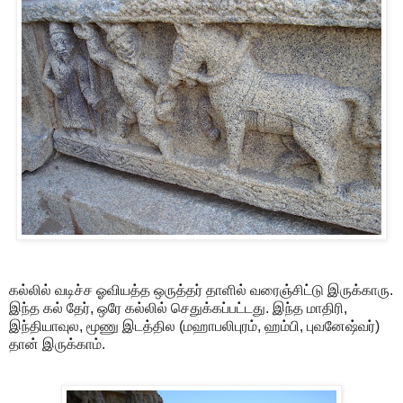
கல்லில் வடிச்ச ஓவியத்த ஒருத்தர் தாளில் வரைஞ்சிட்டு இருக்காரு.
இந்த கல் தேர், ஒரே கல்லில் செதுக்கப்பட்டது. இந்த மாதிரி,
இந்தியாவுல, மூணு இடத்தில (மஹாபலிபுரம், ஹம்பி, புவனேஷ்வர்)
தான் இருக்காம்.