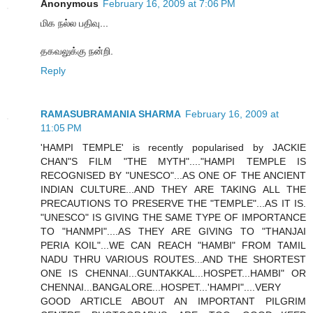
Anonymous
February 16, 2009 at 7:06 PM
மிக நல்ல பதிவு...
தகவலுக்கு நன்றி.
Reply
RAMASUBRAMANIA SHARMA
February 16, 2009 at
11:05 PM
'HAMPI TEMPLE' is recently popularised by JACKIE
CHAN"S FILM "THE MYTH"...."HAMPI TEMPLE IS
RECOGNISED BY "UNESCO"...AS ONE OF THE ANCIENT
INDIAN CULTURE...AND THEY ARE TAKING ALL THE
PRECAUTIONS TO PRESERVE THE "TEMPLE"...AS IT IS.
"UNESCO" IS GIVING THE SAME TYPE OF IMPORTANCE
TO "HANMPI"....AS THEY ARE GIVING TO "THANJAI
PERIA KOIL"...WE CAN REACH "HAMBI" FROM TAMIL
NADU THRU VARIOUS ROUTES...AND THE SHORTEST
ONE IS CHENNAI...GUNTAKKAL...HOSPET...HAMBI" OR
CHENNAI...BANGALORE...HOSPET...'HAMPI"....VERY
GOOD ARTICLE ABOUT AN IMPORTANT PILGRIM