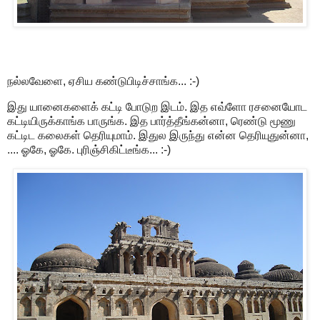
நல்லவேளை, ஏசிய கண்டுபிடிச்சாங்க... :-)
இது யானைகளைக் கட்டி போடுற இடம். இத எவ்ளோ ரசனையோட
கட்டியிருக்காங்க பாருங்க. இத பார்த்தீங்கன்னா, ரெண்டு மூணு
கட்டிட கலைகள் தெரியுமாம். இதுல இருந்து என்ன தெரியுதுன்னா,
.... ஓகே, ஓகே. புரிஞ்சிகிட்டீங்க... :-)