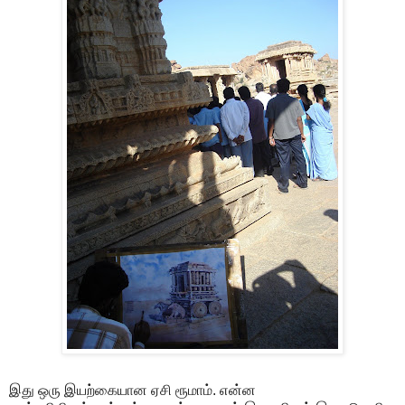
இது ஒரு இயற்கையான ஏசி ரூமாம். என்ன