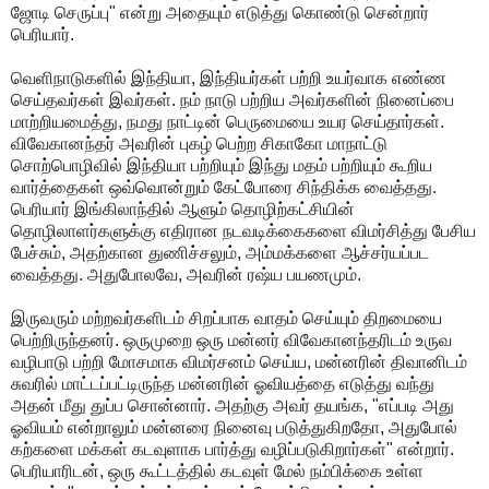
ஜோடி செருப்பு" என்று அதையும் எடுத்து கொண்டு சென்றார்
பெரியார்.
வெளிநாடுகளில் இந்தியா, இந்தியர்கள் பற்றி உயர்வாக எண்ண
செய்தவர்கள் இவர்கள். நம் நாடு பற்றிய அவர்களின் நினைப்பை
மாற்றியமைத்து, நமது நாட்டின் பெருமையை உயர செய்தார்கள்.
விவேகானந்தர் அவரின் புகழ் பெற்ற சிகாகோ மாநாட்டு
சொற்பொழிவில் இந்தியா பற்றியும் இந்து மதம் பற்றியும் கூறிய
வார்த்தைகள் ஒவ்வொன்றும் கேட்போரை சிந்திக்க வைத்தது.
பெரியார் இங்கிலாந்தில் ஆளும் தொழிற்கட்சியின்
தொழிலாளர்களுக்கு எதிரான நடவடிக்கைகளை விமர்சித்து பேசிய
பேச்சும், அதற்கான துணிச்சலும், அம்மக்களை ஆச்சர்யப்பட
வைத்தது. அதுபோலவே, அவரின் ரஷ்ய பயணமும்.
இருவரும் மற்றவர்களிடம் சிறப்பாக வாதம் செய்யும் திறமையை
பெற்றிருந்தனர். ஒருமுறை ஒரு மன்னர் விவேகானந்தரிடம் உருவ
வழிபாடு பற்றி மோசமாக விமர்சனம் செய்ய, மன்னரின் திவானிடம்
சுவரில் மாட்டப்பட்டிருந்த மன்னரின் ஓவியத்தை எடுத்து வந்து
அதன் மீது துப்ப சொன்னார். அதற்கு அவர் தயங்க, "எப்படி அது
ஓவியம் என்றாலும் மன்னரை நினைவு படுத்துகிறதோ, அதுபோல்
கற்களை மக்கள் கடவுளாக பார்த்து வழிப்படுகிறார்கள்" என்றார்.
பெரியாரிடன், ஒரு கூட்டத்தில் கடவுள் மேல் நம்பிக்கை உள்ள