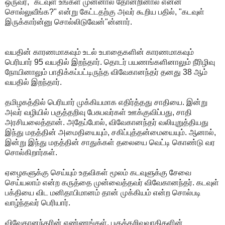
ஒருவர், "கடவுள் உங்கள் முன்னால் தோன்றினால் என்ன
சொல்லுவீங்க?" என்று கேட்டதற்கு அவர் கூறிய பதில், "கடவுள்
இருக்கார்ன்னு சொல்லிடுவேன்"ன்னார்.
வயதின் காரணமாகவும் உடல் உபாதைகளின் காரணமாகவும்
பெரியார் 95 வயதில் இறந்தார். தொடர் பயணங்களினாலும் நீரிழிவு
நோயினாலும் பாதிக்கப்பட்டிருந்த விவேகானந்தர் தனது 38 ஆம்
வயதில் இறந்தார்.
தமிழகத்தில் பெரியார் முக்கியமாக எதிர்த்தது சாதியை. இன்று
அவர் வழியில் பகுத்தறிவு பேசுபவர்கள் ஊக்குவிப்பது, சாதி
அரசியலைத்தான். அதேப்போல், விவேகானந்தர் வலியுறுத்தியது
இந்து மதத்தின் அமைதியையும், சகிப்புத்தன்மையையும். ஆனால்,
இன்று இந்து மதத்தின் சாதுக்கள் தலையை வெட்டி கொண்டு வர
சொல்கிறார்கள்.
ஏழைகளுக்கு செய்யும் உதவிகள் மூலம் கடவுளுக்கு சேவை
செய்யலாம் என்ற கருத்தை முன்வைத்தவர் விவேகானந்தர். கடவுள்
பக்தியை விட மனிதாபிமானம் தான் முக்கியம் என்ற சொல்படி
வாழ்ந்தவர் பெரியார்.
விவேகானந்தரின் எண்ணங்கள், பகுத்தறிவுவாதிகளின்