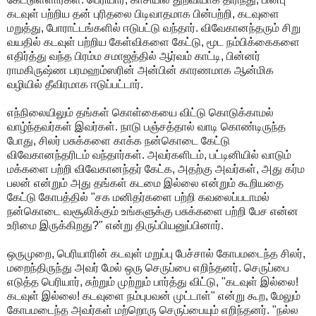
கடவுள் பற்றிய தன் புரிதலை பிடிவாதமாக பின்பற்றி, கடவுளை
மறுத்து, போராட்டங்களில் ஈடுபட்டு வந்தார். விவேகானந்தரும் சிறு
வயதில் கடவுள் பற்றிய கேள்விகளை கேட்டு, மூட நம்பிக்கைகளை
எதிர்த்து வந்த பிரம்ம சமாஜத்தில் ஆர்வம் காட்டி, பின்னர்
ராமகிருஷ்ண பரமஹம்ஸரின் அன்பின் காரணமாக ஆன்மிக
வழியில் தீவிரமாக ஈடுப்பட்டார்.
எந்நிலையிலும் தங்கள் கொள்கையை விட்டு கொடுக்காமல்
வாழ்ந்தவர்கள் இவர்கள். நாடு பஞ்சத்தால் வாடி கொண்டிருந்த
போது, சிலர் பசுக்களை காக்க நன்கொடை கேட்டு
விவேகானந்தரிடம் வந்தார்கள். அவர்களிடம், பட்டினியில் வாடும்
மக்களை பற்றி விவேகானந்தர் கேட்க, அதற்கு அவர்கள், அது கர்ம
பலன் என்றும் அது தங்கள் கடமை இல்லை என்றும் கூறியதை
கேட்டு கோபத்தில் "சக மனிதர்களை பற்றி கவலைப்படாமல்
நன்கொடை வசூலிக்கும் உங்களுக்கு பசுக்களை பற்றி பேச என்ன
உரிமை இருக்கிறது?" என்று திருப்பியனுப்பினார்.
ஒருமுறை, பெரியாரின் கடவுள் மறுப்பு பேச்சால் கோபமடைந்த சிலர்,
மறைந்திருந்து அவர் மேல் ஒரு செருப்பை எறிந்தனர். செருப்பை
எடுத்த பெரியார், சுற்றும் முற்றும் பார்த்து விட்டு, "கடவுள் இல்லை!
கடவுள் இல்லை! கடவுளை நம்புபவன் முட்டாள்" என்று கூற, மேலும்
கோபமடைந்த அவர்கள் மற்றொரு செருப்பையும் எறிந்தனர். "நல்ல