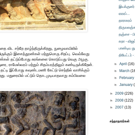
இயக்குனர் ந
ஏஏஏப்...
தாராசுரம்
திருவலஞ்ச
தஞ்சை - ப
சுறா - விஜ
தை விட சற்றே தாழ்ந்திருக்கிறது, நுழைவாயிலில்
பாண்டிய த
ருக்கும் இசைத்தூண்கள் மற்றுமொரு சிறப்பு. வெவ்வேறு
தியேட்டர் -
ூண்கள் தட்டும்போது சுரங்களை கொடுப்பது வெகு அழகு.
►
April
(16)
ராமேஸ்வரம் மற்றும் சிதம்பரத்திலும் கண்டிருக்கிறேன்.
தட்டி இப்போது கவுண்டமணி கேட்டு செந்தில் வாசிக்கும்
►
March
(1
து. மதுரையில் மட்டும் தொடமுடியாதவாறு கம்பிவலை
►
Februar
►
January
►
2009
(226)
►
2008
(122)
►
2007
(13)
சந்தாதாரர்கள்