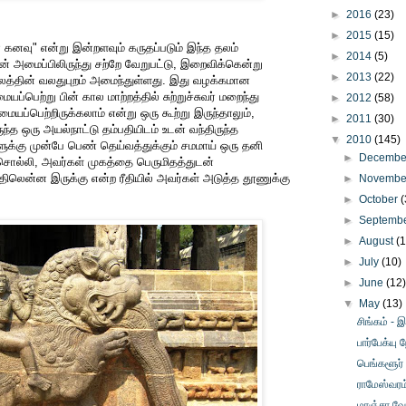
►
2016
(23)
►
2015
(15)
் கனவு" என்று இன்றளவும் கருதப்படும் இந்த தலம்
►
2014
(5)
அமைப்பிலிருந்து சற்றே வேறுபட்டு, இறைவிக்கென்று
►
2013
(22)
லத்தின் வலதுபுறம் அமைந்துள்ளது. இது வழக்கமான
பெற்று பின் கால மாற்றத்தில் சுற்றுச்சுவர் மறைந்து
►
2012
(58)
்பெற்றிருக்கலாம் என்று ஒரு கூற்று இருந்தாலும்,
►
2011
(30)
ந்த ஒரு அயல்நாட்டு தம்பதியிடம் உடன் வந்திருந்த
▼
2010
(145)
ளுக்கு முன்பே பெண் தெய்வத்துக்கும் சமமாய் ஒரு தனி
►
Decemb
சொல்லி, அவர்கள் முகத்தை பெருமிதத்துடன்
 இதிலென்ன இருக்கு என்ற ரீதியில் அவர்கள் அடுத்த தூணுக்கு
►
Novemb
►
October
(
►
Septemb
►
August
(
►
July
(10)
►
June
(12
▼
May
(13)
சிங்கம் -
பார்பேக்யு
பெங்களூர்
ராமேஸ்வரம
மாஞ்சா வே