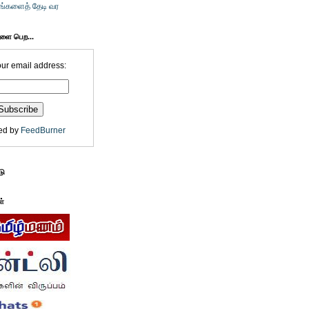
உங்களைத் தேடி வர
களை பெற...
our email address:
ed by
FeedBurner
டு
ள்