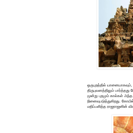
ஒருபுறத்தில் யானையாகவும்
திருபுவனத்திலும் பார்த்த
மூன்று புறமும் கால்கள் அந
நினைவுபடுத்துகிறது. கோயில
மதிப்பளித்த ராஜராஜனின் வ