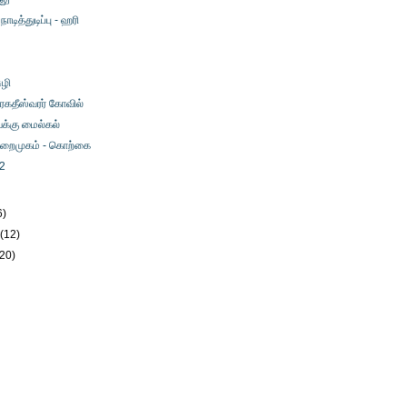
ாடித்துடிப்பு - ஹரி
ுழி
ிரகதீஸ்வரர் கோவில்
ய்க்கு மைல்கல்
ுறைமுகம் - கொற்கை
 2
6)
y
(12)
(20)