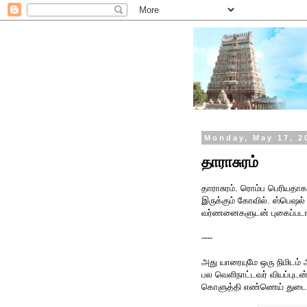
Monday, May 17, 2
தாராசுரம்
தாராசுரம். ரொம்ப பெரியதா
இருக்கும் கோவில். ஸ்பெஷல்
வர்ணனைகளுடன் புகைப்படங
----
அது யாரையுமே ஒரு நிமிடம் 
பல வெளிநாட்டவர் வியப்புடன்
கொளுத்தி எண்ணெய் துடைக்