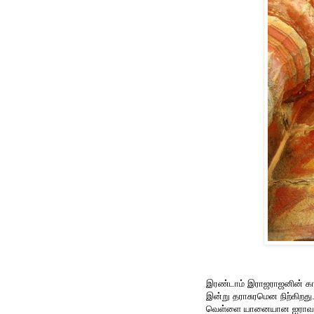
இரண்டாம் இராஜராஜனின் காலத
இன்று தராசுரமென நிற்கிறத
வெள்ளை யானையான ஐராவதம்