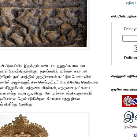
பதிவு 
ஈமெயிலில் பதிவு
Enter y
Deliver
தின் அமைப்பில் இருக்கும் மண்டபம், நுணுக்கமான பல
ளால் நிறைந்திருக்கிறது. தூண்களில் நர்த்தன கணபதி
கிறார். நாட்டியத்தின் முத்திரைகள் காட்டும் பெண்களின்
விருந்தாளி பதிவே
ரர்களின் குழுக்களும் சில சென்டிமீட்டர் அளவிலேயே தெளிவாக
னை சிற்றுளிகள், எத்தனை விரல்கள், எத்தனை நாட்களாய்
குடிலின் சாளரங்க
தை என்று உணர முடிகிறது. கோபுரத்தை சுற்றி வருகையில்
ன ஓவியங்கள் தென்படுகின்றன. கோபுரம் ஐந்து நிலை
ிமிர்ந்து நிற்கிறது.