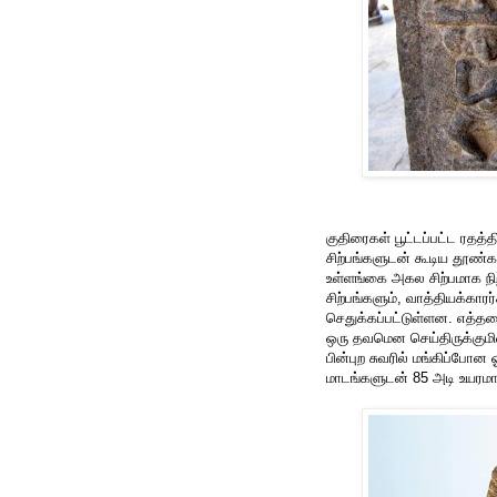
குதிரைகள் பூட்டப்பட்ட ரதத்
சிற்பங்களுடன் கூடிய தூண்க
உள்ளங்கை அகல சிற்பமாக நிற்
சிற்பங்களும், வாத்தியக்கா
செதுக்கப்பட்டுள்ளன. எத்த
ஒரு தவமென செய்திருக்குமி
பின்புற சுவரில் மங்கிப்போ
மாடங்களுடன் 85 அடி உயரமாய் ந