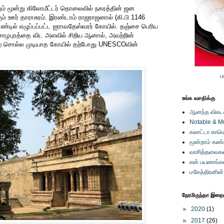
ும் மூன்று கிலோமீட்டர் தொலைவில் நகரத்தின் ஜன
ற்கும் ஊர் தாராசுரம். இரண்டாம் ராஜராஜனால் (கி.பி 1146
ாண்டில் எழுப்பப்பட்ட ஐராவதேஸ்வரர் கோயில். தஞ்சை பெரிய
ழபுரத்தை விட அளவில் சிறிய ஆனால், அவற்றின்
குறை சொல்ல முடியாத கோயில் தற்போது UNESCOவின்
ப
உங்க வசதிக்கு
ஆனந்த விகடனி
Notable & M
கலாட்டா காமெ
மூன்றாம் கண
வாசித்தவைகள
என் பயணங்க
மகேந்திரனின
நேரமிருந்தா இதையு
►
2020
(1)
►
2017
(26)