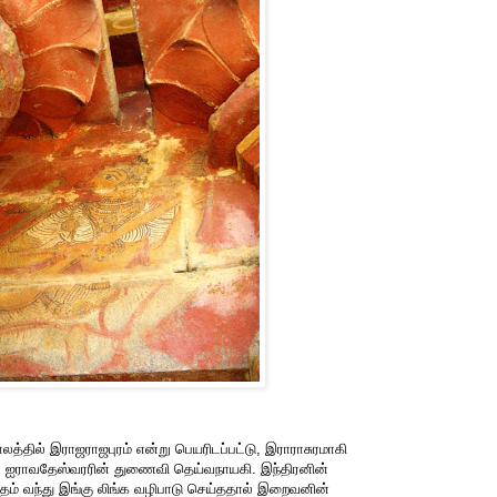
்தில் இராஜராஜபுரம் என்று பெயரிடப்பட்டு, இராராசுரமாகி
ு. ஐராவதேஸ்வரரின் துணைவி தெய்வநாயகி. இந்திரனின்
 வந்து இங்கு லிங்க வழிபாடு செய்ததால் இறைவனின்