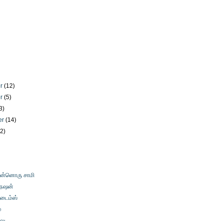
er
(12)
er
(5)
3)
er
(14)
12)
)
 இன்னொரு சாமி
 நேஷன்
 டைம்ஸ்
்
லு