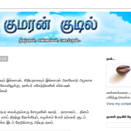
010
நான்...
கவும் இல்லாமல், சிறியதாகவும் இல்லாமல் அளவோடு அழகாக
 கோவிலுக்கு, நண்பர் மகேந்திரனின் ஸ்பெஷல்
்கள்.
எண்ணங்களை, பட
பகிர்ந்து கொள்ள.
View my comple
அயர வைக்குமொரு சோழனின் சுவடு... தாராசுரம்... தினம்
 வாய் திறந்து நோக்கியும், வழக்கம் போல் நம்மவர் சூடம்
குமரன் குடிலில் த
க இடம் தேடுமொரு அற்புத தலம்.