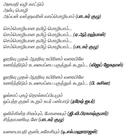
அமைதி வழி காட்டும்
அன்பு மொழி
அய்யன் வள்ளுவரின் வாய்மொழியாம் (
பாடகர் குழு
)
செம்மொழியான தமிழ் மொழியாம்...
செம்மொழியான தமிழ் மொழியாம்... (
ஏ.ஆர்.ரஹ்மான்
)
செம்மொழியான தமிழ் மொழியாம்...
செம்மொழியான தமிழ் மொழியாம்... (
பாடகர் குழு
)
ஓரறிவு முதல் ஆறறிவு உயிரினம் வரையிலே
உணர்ந்திடும் உடலமைப்பை பகுத்துக் கூறும்... (
விஜய் ஜேசுதாஸ்
)
ஓரறிவு முதல் ஆறறிவு உயிரினம் வரையிலே
உணர்ந்திடும் உடலமைப்பை பகுத்துக் கூறும்... (
பி. சுசிலா
)
ஓல்காப் புகழ் தொல்காப்பியமும்
ஒப்பற்ற குறள் கூறும் உயர் பண்பாடு (
நரேஷ் ஐயர்
)
ஒலிக்கின்ற சிலம்பும், மேகலையும் (
ஜி.வி.பிரகாஷ்குமார்
)
சிந்தாமணியுடனே (
பாடகர் குழு
)
வளையாபதி குண்டலகேசியும் (
டி.எல்.மஹாராஜன்
)