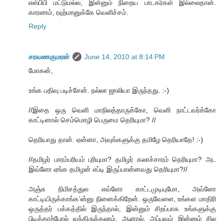
எஸ்பிபி மட்டுமல்ல, இன்னும் நிறைய பாடகர்கள் இல்லைதான்.
காரணம், ரஹ்மானுக்கே வெளிச்சம்.
Reply
சரவணகுமரன்
June 14, 2010 at 8:14 PM
மோகன்,
உங்க பதிவு படிச்சேன். நல்லா ஜாலியா இருந்தது. :-)
//இதை ஒரு வெளி மாநிலத்தாருக்கோ, வெளி நாட்டவர்க்கோ
காட்டினால் செம்மொழி பெருமை தெரியுமா? //
தெரியாது தான். ஏன்னா, அவுங்களுக்கு தமிழே தெரியாதே! :-)
//தமிழர் பாரம்பரியம் புரியுமா? தமிழர் கலாச்சாரம் தெரியுமா? அட
இவ்ளோ ஏங்க தமிழன் எப்டி இருப்பான்னவது தெரியுமா?//
அஞ்சு நிமிசத்துல எவ்ளோ காட்டமுடியுமோ, அவ்ளோ
காட்டியிருக்காங்க’ன்னு நினைக்கிறேன். ஒருவேளை, உங்கள மாதிரி
ஒருத்தர் பக்கத்தில் இருந்தால், இன்னும் சிறப்பாக உங்களுக்கு
பிடித்தாற்போல் வந்திருக்கலாம். ஆனால், அப்பவும் இன்னும் சில