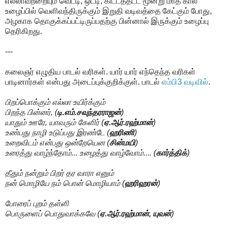
எல்லாவற்றையும் வெட்டி, ஒட்டி, கிட்டத்தட்ட மூன்று மாத கால
உழைப்பில் வெளிவந்திருக்கும் இறுதி வடிவத்தை கேட்கும் போது,
அழகாக தொகுக்கப்பட்டிருப்பதற்கு பின்னால் இருக்கும் உழைப்பு
தெரிகிறது.
---
கலைஞர் எழுதிய பாடல் வரிகள். யார் யார் எந்தெந்த வரிகள்
பாடினார்கள் என்பது அடைப்புக்குறிக்குள். பாடல்
எம்பி3 வடிவில்
.
பிறப்பொக்கும் எல்லா உயிர்க்கும்
பிறந்த பின்னர், (
டி.எம்.சவுந்தரராஜன்
)
யாதும் ஊரே, யாவரும் கேளிர் (
ஏ.ஆர்.ரஹ்மான்
)
உண்பது நாழி உடுப்பது இரண்டே (
ஹரிணி
)
உறைவிடம் என்பது ஒன்றேயென (
சின்மயி
)
உரைத்து வாழ்ந்தோம்... உழைத்து வாழ்வோம்.... (
கார்த்திக்
)
தீதும் நன்றும் பிறர் தர வாரா எனும்
நன் மொழியே நம் பொன் மொழியாம் (
ஹரிஹரன்
)
போரைப் புறம் தள்ளி
பொருளைப் பொதுவாக்கவே (
ஏ.ஆர்.ரஹ்மான், யுவன்
)