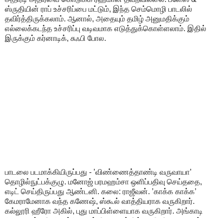
ஸ்ருதியின் ராப் உச்சரிப்பை மட்டும், இந்த செம்மொழி பாடலில்
தவிர்த்திருக்கலாம். ஆனால், அதையும் தமிழ் அனுமதிக்கும்
எல்லைக்கடந்த உச்சரிப்பு வடிவமாக எடுத்துக்கொள்ளலாம். இதில்
இருக்கும் கர்னாடிக், சுஃபி போல.
பாடலை படமாக்கியிருப்பது - ’விண்ணைத்தாண்டி வருவாயா’
தொழில்நுட்பக்குழு. மனோஜ் பரமஹம்சா ஒளிப்பதிவு செய்ததை,
எடிட் செய்திருப்பது ஆண்டனி. கலை: ராஜீவன். ’காக்க காக்க’
கேமராமேனாக வந்த கணேஷ், ஸ்கூல் வாத்தியராக வருகிறார்.
கல்லூரி ஹீரோ அகில், புது மாப்பிள்ளையாக வருகிறார். அங்காடி