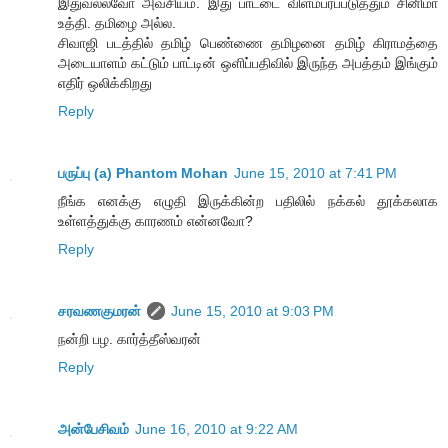
இதுவல்லவோ அவசியம். இது பாட்டை விளம்பரப்படுத்தும் சினிமா
உத்தி. தமிழை அல்ல.
சிவாஜி படத்தில் தமிழ் பெண்ணை தமிழனை தமிழ் கிராமத்தை
அடையாளம் கட்டும் பாட்டின் ஒளிப்பதிவில் இருந்த அபத்தம் இங்கும்
எதிர் ஒலிக்கிறது
Reply
பருப்பு (a) Phantom Mohan
June 15, 2010 at 7:41 PM
நீங்க எனக்கு எழுதி இருக்கின்ற பதிலில் நக்கல் தூக்கலாக
உள்ளத்துக்கு காரணம் என்னவோ?
Reply
சரவணகுமரன்
June 15, 2010 at 9:03 PM
நன்றி பழ. கார்த்தீஸ்வரன்
Reply
அன்பேசிவம்
June 16, 2010 at 9:22 AM