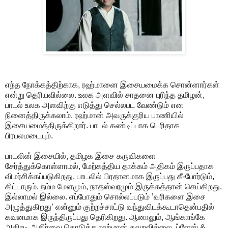
எந்த நோக்கத்திற்காக, ரஹ்மானை இசையமைக்க சொன்னார்கள்
என்று தெரியவில்லை. உலக அளவில் சாதனை புரிந்த தமிழன்,
பாடல் உலக அளவிற்கு எடுத்து செல்லபட வேண்டும் என
நினைத்திருக்கலாம். ரஹ்மான் அவருக்குரிய பாணியில்
இசையமைத்திருக்கிறார். பாடல் கண்டிப்பாக பெரிதாக
பிரபலமடையும்.
பாடலின் இசையில், தமிழக இசை கருவிகளை
சேர்த்துக்கொள்ளாமல், மேற்கத்திய தாக்கம் அதிகம் இருப்பதாக
விமர்சிக்கப்படுகிறது. பாடலில் பிரதானமாக இருப்பது கீ-போர்டும்,
கிட்டாரும். நம்ம மேளமும், நாதஸ்வரமும் இருக்கத்தான் செய்கிறது.
இல்லாமல் இல்லை. எப்போதும் சொல்லப்படும் ’வரிகளை இசை
அழுத்துகிறது’ என்னும் குற்றச்சாட்டு வந்துவிடக்கூடாதென்பதில்
கவனமாக இருந்திருப்பது தெரிகிறது. ஆனாலும், ஆங்காங்கே
அதிரடி அதிர்வை கொடுக்க ரஹ்மான் தவறவில்லை. ப்ளேஸ் &