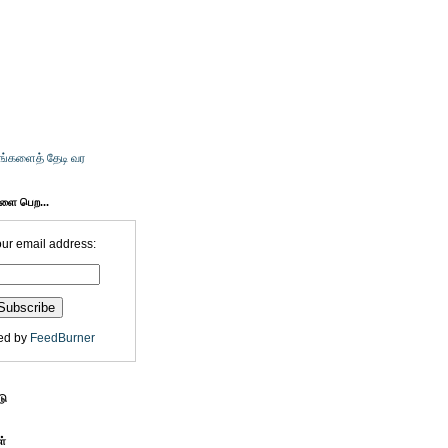
உங்களைத் தேடி வர
களை பெற...
our email address:
ed by
FeedBurner
டு
ள்