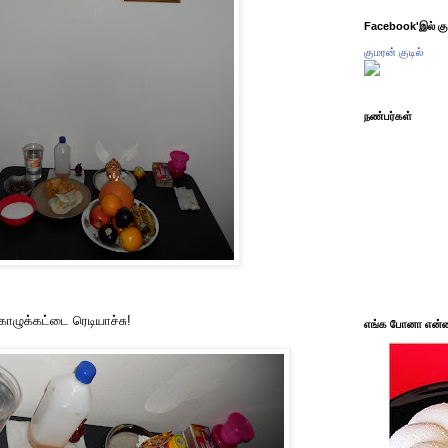
Facebook'இல் கும
குமரன் குடில்
நண்பர்கள்
ொழுக்கட்டை ரெடியாச்சு!
எங்க போனா என்ன 