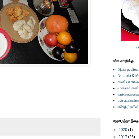
ப
உங்க வசதிக்கு
ஆனந்த விகடனி
Notable & M
கலாட்டா காமெ
மூன்றாம் கண
வாசித்தவைகள
என் பயணங்க
மகேந்திரனின
நேரமிருந்தா இதையு
►
2020
(1)
►
2017
(26)