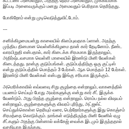
கூட்டணி அமைவதும், அதற்கு நேரம் அமைவதும், முக்கியமாக
இப்படி அனைவருக்கும் மனது அமைவதும் பெரிதாக தெரிந்தது.
போகிறோம் என்று முடிவெடுத்துவிட்டோம்.
---
சனிக்கிழமையன்று காலையில் கிளம்புவதாக ப்ளான். அதற்கு
முந்திய தினமான வெள்ளிக்கிழமை தான் கார் தேடினோம். நீண்ட
வாரயிறுதி என்பதால், கார் கிடைக்க சிரமமாக இருந்தாலும்,
அதிர்ஷ்டவசமாக வெள்ளி மாலையில் இரண்டு மினி வேன்கள்
கிடைத்தது. நான்கு குடும்பங்கள். குடும்பத்திற்கு ஒரு குட்டிஸ்
என்று குடும்பத்தில் மொத்தம் 3 பேர்கள். ஆக மொத்தம் 12 பேர்கள்.
இரண்டு மினி வேன்கள் என்பது இங்கு சரியாக இருக்கும்.
அமெரிக்காவில் எவ்வளவு சிறு குழந்தை என்றாலும், வாகனத்தில்
பயணம் செய்யும் போது அவர்களுக்கு என்று கார் சீட் இருக்க
வேண்டும். அது பிறந்த குழந்தை என்றாலும். ரொம்ப நல்ல விஷயம்
என்றாலும், குழந்தைகளுக்கு விவரம் புரிந்து, அட்ஜஸ்ட்
செய்துக்கொள்ள தெரியும் வரை, பெற்றோர்களுக்கு இது கொஞ்சம்
சிரமத்தை கொடுக்கும். நாங்கள் எடுத்திருந்த மினி வேனில் ஏழு
சீட்களும் அதற்கு பின்னால் லக்கேஜ் வைக்க இடமும் இருந்ததால்
வசதியாக இருந்தது.