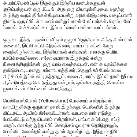
அபார்ட்மெண்ட்டில் இருக்கும் இந்திய நண்பர்களுடன்
குடும்பத்துடன் ஒரு மீட்டிங். அது ஒரு வியாழக்கிழமை. அதற்கு
அடுத்து வரும் திங்கள்கிழமையன்று அரசு விடுமுறை. உழைப்பாளர்
தினம். ஒரு ட்ரிப் போடலாம் என்று ப்ளான் போட்டார்கள். ரொம்ப லேட்
ப்ளான். பேச்சிலர்ஸ் கூட இப்படி ப்ளான் பண்ண மாட்டார்கள்.
ஒரு வட இந்திய நண்பர் வீட்டில் குழுமியிருந்தோம். அந்த அன்பரின்
மனைவி, இட்லி சுட்டு அடுக்கினார். சாம்பார், சட்னி வேறு
வைத்திருந்தார். வட இந்தியர்கள் என்பதால், எனக்கு பெரிய
நம்பிக்கையில்லை. ஏதோ சுமாராக இருக்கும் என்று
நினைத்திருந்தேன். ஒரு வாய் வைத்தவுடன், என் அவநம்பிக்கை
தவிடுபொடியானது. கர்னாடகத்தினர், தெலுங்கர் போல் ரவை
அரிசியில் இட்லி சுட்டிருந்தாலும், சுவை அபாரம். இட்லி தான் இப்படி
ஆச்சரியத்தை கொடுத்தது என்றால், ஒவ்வொருத்தர் சொன்ன
ஐடியாக்கள் வியப்பைக் கொடுத்தது.
யெல்லோஸ்டோன் (Yellowstone) போகலாம் என்றார்கள்.
வாரயிறுதிக்கு ஒருநாள் தான் இருந்தது. டென்வரில் இருந்து
கிட்டதட்ட ஆயிரம் கிலோமீட்டர்கள். வாடகை கார் எடுத்து
போய்விட்டு வந்துவிடலாம் என்றார்கள். பாப்பா அப்போது எட்டு
மாதம். எனக்கு இந்த ட்ரிப் கொஞ்சம் ஓவராக தெரிந்தாலும்,
போய்விட வேண்டும் என்று தான் தோன்றியது. இந்த மாதிரி