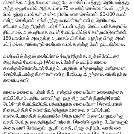
விசாரிக்க, அந்த வேனை ஹைவே போலீஸ் பிடித்தது தெரியவந்தது.
அந்த ஹைவேயில் அதிகபட்சம் 75 மைலில் செல்லலாம். மீட்டருக்கு
மேல் ஐந்து மைல்கள் அன்-அபிஸியலாக செல்லாம். 90-100 மைல்
என்று சென்றால், எங்கிருந்து வருவார்கள் என்று தெரியாது,
சரியாக வந்து நிறுத்தி, புன்சிரிப்புடன் வந்து, கெட்ட வார்த்தையில்
திட்டாமல், அமைதியாக பைன் போட்டு விட்டு சென்றுவிடுவார்கள்.
150 டாலர்கள் அவருக்கு அபராதம் விதிக்க, அதற்கு பிறகு அவர்
மட்டுமல்ல, நாங்களும் எண்பது மைல்களுக்கு மேல் ஓட்டவில்லை.
வண்டியில் க்ரூஸ் கண்ட்ரோல் வேறு இருக்க, ஆக்ஸிலேட்டரை
அழுத்தும் வேலையும் இல்லை. ப்ரேக்கில் மட்டும் காலை
வைத்துக்கொண்டால் போதும். பாருங்க, எந்தளவுக்கு மனிதனை
சோம்பேறியாக்குகிறார்கள் என்று!!! இப்படி இருந்தால், எங்கிருந்து
களைப்பு வர?
காலை உணவை ‘பர்கர் கிங்’ என்னும் சாலையோர உணவகத்தை
சாப்பிட்டோம். மதிய உணவிற்கு, ஒரு சிறு ஊரில் நிறுத்தினோம்.
பெட்ரோல் போட்டுவிட்டு, பக்கமிருந்த சாலையோர இளைப்பாறல்
நிலையத்தில் கொண்டுவந்திருந்த உணவை சாப்பிட்டோம்.
சாலையோரத்தில் ஆங்காங்கே இந்த மாதிரி இளைப்பாறுவதற்கு
வசதி செய்து வைத்திருக்கிறார்கள். இரண்டு-மூன்று டேபிள்களும்
அதை சுற்றி சேர்களும், குடிநீர் வசதி, பிறகு கழிப்பிட வசதி என
சிம்பிளாக ஒரளவு சுத்தமாக இருந்தது. நமக்கு இது போதாது?