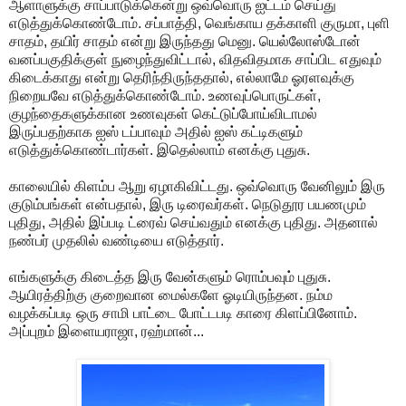
ஆளாளுக்கு சாப்பாடுக்கென்று ஒவ்வொரு ஐட்டம் செய்து
எடுத்துக்கொண்டோம். சப்பாத்தி, வெங்காய தக்காளி குருமா, புளி
சாதம், தயிர் சாதம் என்று இருந்தது மெனு. யெல்லோஸ்டோன்
வனப்பகுதிக்குள் நுழைந்துவிட்டால், விதவிதமாக சாப்பிட எதுவும்
கிடைக்காது என்று தெரிந்திருந்ததால், எல்லாமே ஓரளவுக்கு
நிறையவே எடுத்துக்கொண்டோம். உணவுப்பொருட்கள்,
குழந்தைகளுக்கான உணவுகள் கெட்டுப்போய்விடாமல்
இருப்பதற்காக ஐஸ் டப்பாவும் அதில் ஐஸ் கட்டிகளும்
எடுத்துக்கொண்டார்கள். இதெல்லாம் எனக்கு புதுசு.
காலையில் கிளம்ப ஆறு ஏழாகிவிட்டது. ஒவ்வொரு வேனிலும் இரு
குடும்பங்கள் என்பதால், இரு டிரைவர்கள். நெடுதூர பயணமும்
புதிது, அதில் இப்படி ட்ரைவ் செய்வதும் எனக்கு புதிது. அதனால்
நண்பர் முதலில் வண்டியை எடுத்தார்.
எங்களுக்கு கிடைத்த இரு வேன்களும் ரொம்பவும் புதுசு.
ஆயிரத்திற்கு குறைவான மைல்களே ஓடியிருந்தன. நம்ம
வழக்கப்படி ஒரு சாமி பாட்டை போட்டபடி காரை கிளப்பினோம்.
அப்புறம் இளையராஜா, ரஹ்மான்...