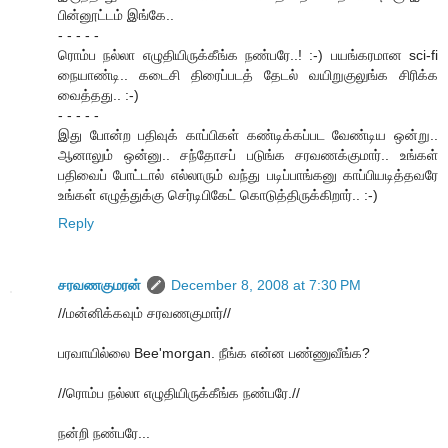
பின்னூட்டம் இங்கே..
- - - - -
ரொம்ப நல்லா எழுதியிருக்கீங்க நண்பரே..! :-) பயங்கரமான sci-fi
நையாண்டி.. கடைசி திரைப்படத் தேடல் வயிறுகுலுங்க சிரிக்க
வைத்தது.. :-)
- - - - -
இது போன்ற பதிவுக் காப்பிகள் கண்டிக்கப்பட வேண்டிய ஒன்று..
ஆனாலும் ஒன்னு.. சந்தோசப் படுங்க சரவணக்குமார்.. உங்கள்
பதிவைப் போட்டால் எல்லாரும் வந்து படிப்பாங்கனு காப்பியடித்தவரே
உங்கள் எழுத்துக்கு செர்டிபிகேட் கொடுத்திருக்கிறார்.. :-)
Reply
சரவணகுமரன்
December 8, 2008 at 7:30 PM
//மன்னிக்கவும் சரவணகுமார்//
பரவாயில்லை Bee'morgan. நீங்க என்ன பண்ணுவீங்க?
//ரொம்ப நல்லா எழுதியிருக்கீங்க நண்பரே.//
நன்றி நண்பரே...