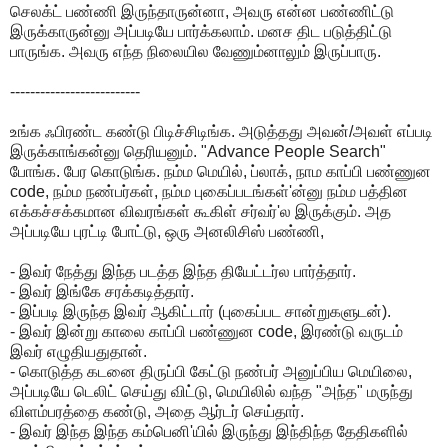
செலக்ட் பண்ணி இருந்தாருன்னா, அவரு என்ன பண்ணிட்டு
இருக்காருன்னு அப்படியே பார்க்கலாம். மனச திட படுத்திட்டு
பாருங்க. அவரு எந்த நிலையில வேணும்னாலும் இருப்பாரு.
--------------------------
உங்க ஃபிரண்ட கண்டு பிடிச்சிடிங்க. அடுத்தது அவன்/அவள் எப்படி
இருக்காங்கன்னு தெரியனும். "Advance People Search"
போங்க. பேர கொடுங்க. நம்ம மெயில், ப்லாக், நாம காப்பி பண்ணுன
code, நம்ம நண்பர்கள், நம்ம புகைப்படங்கள்'ன்னு நம்ம பத்தின
எக்கச்சக்கமான விவரங்கள் கூகிள் சர்வர்'ல இருக்கும். அத
அப்படியே புரட்டி போட்டு, ஒரு அனலிசிஸ் பண்ணி,
- இவர் நேத்து இந்த படத்த இந்த தியேட்டர்ல பார்த்தார்.
- இவர் இங்கே சரக்கடித்தார்.
- இப்படி இருந்த இவர் ஆகிட்டார் (புகைப்பட சான்றுகளுடன்).
- இவர் இன்று காலை காப்பி பண்ணுன code, இரண்டு வருடம்
இவர் எழுதியதுதான்.
- கொடுத்த கடனை திருப்பி கேட்டு நண்பர் அனுப்பிய மெயிலை,
அப்படியே டெலிட் செய்து விட்டு, மெயிலில் வந்த "அந்த" மருந்து
விளம்பரத்தை கண்டு, அதை ஆர்டர் செய்தார்.
- இவர் இந்த இந்த கம்பெனி'யில் இருந்து இந்திந்த தேதிகளில்