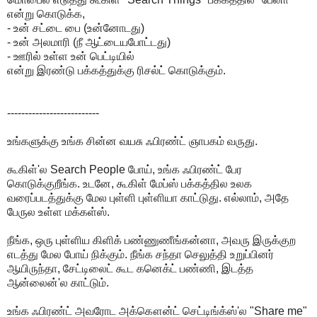
என்று கொடுக்க,
- உன் சட்டை பை (உன்னோடது)
- உன் அலமாரி (நீ ஆட்டையபோட்டது)
- ஊரில் உள்ள உன் பெட்டியில்
என்று இரண்டு பக்கத்துக்கு ரிசல்ட் கொடுக்கும்.
--------------------------
உங்களுக்கு உங்க சின்ன வயசு ஃபிரண்ட் ஞாபகம் வருது.
கூகிள்'ல Search People போய், உங்க ஃபிரண்ட் பேர
கொடுக்குறீங்க. உடனே, கூகிள் மேப்ஸ் பக்கத்தில உலக
வரைப்படத்துக்கு மேல புள்ளி புள்ளியா காட்டுது. எல்லாம், அதே
பேருல உள்ள மக்கள்ஸ்.
நீங்க, ஒரு புள்ளிய கிளிக் பண்ணுணீங்கன்னா, அவரு இருக்குற
எடத்து மேல போய் நிக்கும். நீங்க சந்தா செலுத்தி உறுப்பினர்
ஆயிருந்தா, சேட்டிலைட் கூட கனெக்ட் பண்ணி, இடத்த
ஆன்லைன்'ல காட்டும்.
உங்க ஃபிரண்ட் அவரோட அக்கௌன்ட் செட்டிங்க்ஸ்'ல "Share me"