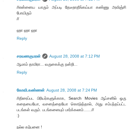
//என்னைய யாரும் அப்படி தேடீறாதீங்கய்யா கண்ணு அவிஞ்சி
போயிரும்
//
ஹா ஹா ஹா
Reply
சரவணகுமரன்
August 28, 2008 at 7:12 PM
ஆமாம் தாமிரா... வருகைக்கு நன்றி...
Reply
கோவி.கண்ணன்
August 28, 2008 at 7:24 PM
//திரைப்பட பிரியர்களுக்காக, Search Movies ஆப்சனில் ஒரு
கதையையோ, வசனத்தையோ கொடுத்தால், அது சம்பந்தப்பட்ட
படங்கள் வரும். படங்களையும் பார்க்கலாம்.......//
:)
நல்ல கற்பனை !