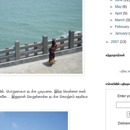
►
June
(12
►
May
(6)
►
April
(5)
►
March
(3
►
Februar
►
January
►
2007
(13)
சந்தாதாரர்கள்
பதிவு 
ஈமெயிலில் பதிவு
ில். பொறுமையா நடக்க முடியலை. இந்த வெள்ளை கலர்
Enter y
ாங்களே… இதுதான் வெறுங்கால்ல நடக்க கொஞ்சம் உதவியா
Deliver