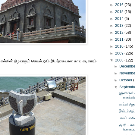
►
2016
(23)
►
2015
(15)
►
2014
(5)
►
2013
(22)
►
2012
(58)
►
2011
(30)
►
2010
(145)
►
2009
(226)
▼
2008
(122)
 கல்லின் நிழலாலும் செயல்படும் இயற்கையான கால கடிகாரம்
►
Decemb
►
Novemb
►
October
(
▼
Septemb
ரஜினியின்
சைக்கி
காந்தி ஜெய
இன்டர்நெட
பாவம் பாகி
குமரி – க
(புகைப்