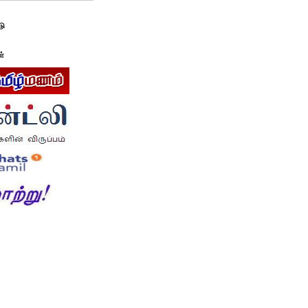
டு
ள்