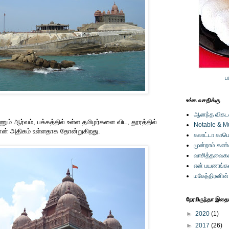
ப
உங்க வசதிக்கு
ஆனந்த விகடனி
் ஆர்வம், பக்கத்தில் உள்ள தமிழர்களை விட, தூரத்தில்
Notable & M
தான் அதிகம் உள்ளதாக தோன்றுகிறது.
கலாட்டா காமெ
மூன்றாம் கண
வாசித்தவைகள
என் பயணங்க
மகேந்திரனின
நேரமிருந்தா இதையு
►
2020
(1)
►
2017
(26)