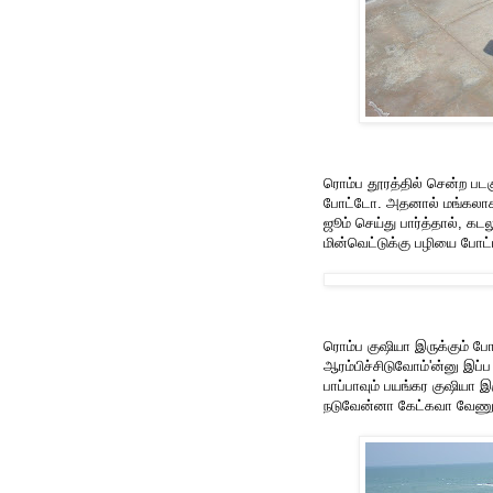
ரொம்ப தூரத்தில் சென்ற படக
போட்டோ. அதனால் மங்கலாக 
ஜூம் செய்து பார்த்தால், கடல
மின்வெட்டுக்கு பழியை போட்ட
ரொம்ப குஷியா இருக்கும் போத
ஆரம்பிச்சிடுவோம்'ன்னு இப்
பாப்பாவும் பயங்கர குஷியா 
நடுவேன்னா கேட்கவா வேணும்