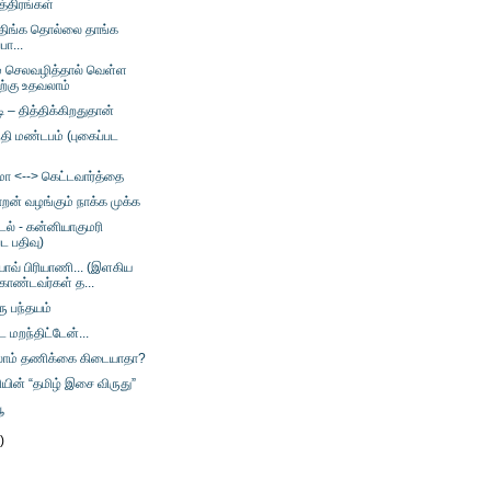
த்திரங்கள்
திங்க தொல்லை தாங்க
பா...
ம் செலவழித்தால் வெள்ள
ற்கு உதவலாம்
டி – தித்திக்கிறதுதான்
ந்தி மண்டபம் (புகைப்பட
மா <--> கெட்டவார்த்தை
றன் வழங்கும் நாக்க முக்க
டல் - கன்னியாகுமரி
பட பதிவு)
ோவ் பிரியாணி... (இளகிய
ொண்டவர்கள் த...
ு பந்தயம்
மறந்திட்டேன்...
லாம் தணிக்கை கிடையாதா?
ின் “தமிழ் இசை விருது”
ூ
)