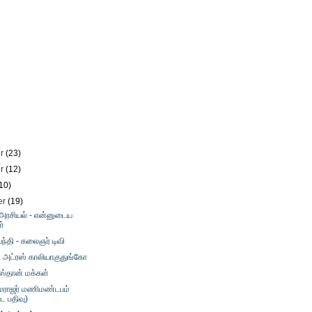
er
(23)
er
(12)
10)
er
(19)
 அரசியல் - என்னுடைய
ள்
ந்தி - கலைஞர் டிவி
் அட்ரஸ் காலியாகுதுங்கோ
ஸ்தான் மக்கள்
ாமராஜர் மணிமண்டபம்
பட பதிவு)