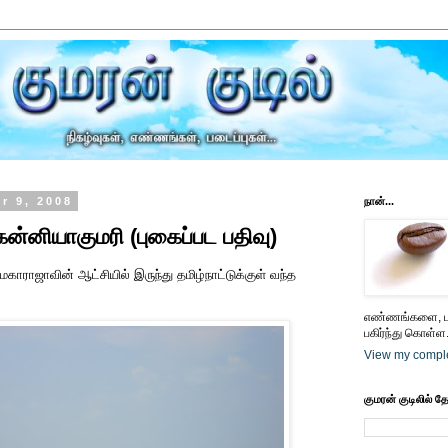
r 9, 2008
நான்...
கன்னியாகுமரி (புகைப்பட பதிவு)
மகாராஜாவின் ஆட்சியில் இருந்து தமிழ்நாட்டுக்குள் வந்த
எண்ணங்களை, பட
பகிர்ந்து கொள்ள.
View my comple
குமரன் குடிலில் த