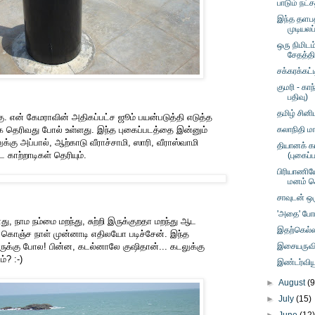
பாடும் நட்ச
இந்த தளப
முடியலப்
ஒரு நிமிட
சேதத்தி
சக்கரக்கட்
குமரி - கா
பதிவு)
தமிழ் சினி
ு. என் கேமராவின் அதிகப்பட்ச ஜூம் பயன்படுத்தி எடுத்த
தெரிவது போல் உள்ளது. இந்த புகைப்படத்தை இன்னும்
கலாநிதி மா
ுக்கு அப்பால், ஆற்காடு வீராச்சாமி, ஸாரி, வீராஸ்வாமி
தியானக் க
 காற்றாடிகள் தெரியும்.
(புகைப்
பிரியாணிய
மனம் க
சாவுடன் ஒர
'அதை' போட 
ு, நாம நம்மை மறந்து, சுற்றி இருக்குறதா மறந்து ஆட
இதற்கெல்
ப கொஞ்ச நாள் முன்னாடி எதிலயோ படிச்சேன். இந்த
இருக்கு போல! பின்ன, கடல்னாலே குஷிதான்... கடலுக்கு
இசையருவிய
? :-)
இண்டர்விய
►
August
(9
►
July
(15)