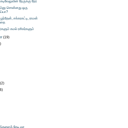
கடிவேலுவின் நேருக்கு நேர்
ம்னு சொன்னது ஒரு
ாய்யா?
ழுந்தேன், சக்கரகட்டி, ராமன்
சீதை
ர்களும் கமல் ரசிகர்களும்
er
(19)
)
)
)
y
(2)
(6)
உங்களைத் தேடி வர