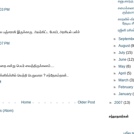
கஜயகாந்த் 
சமைக்கலா
:03 PM
குத்தம
காதலில் வி
தேடிய 
ரஜினி ரசிக
 பஞ்சராகி இருக்காரு. அவர்கிட்ட போயி, அரசியல் பன்ச்
►
Septemb
:07 PM
►
August
(9
►
July
(15)
►
June
(12
ேதை என்று பெயர் வைத்திருக்கலாம்....
►
May
(6)
►
April
(5)
னிங்க்சில் வெற்றி பெறுவாரா ? சந்தேகம்தான்..
►
March
(3
M
►
Februar
►
January
Home
Older Post
►
2007
(13)
s (Atom)
சந்தாதாரர்கள்
பதிவு 