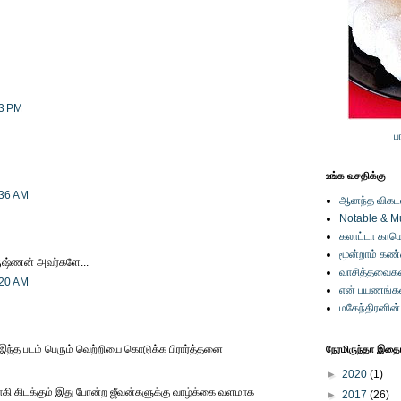
43 PM
ப
உங்க வசதிக்கு
:36 AM
ஆனந்த விகடனி
Notable & M
கலாட்டா காமெ
மூன்றாம் கண
ருஷ்ணன் அவர்களே...
வாசித்தவைகள
:20 AM
என் பயணங்க
மகேந்திரனின
ு இந்த படம் பெரும் வெற்றியை கொடுக்க பிரார்த்தனை
நேரமிருந்தா இதையு
►
2020
(1)
ாகி கிடக்கும் இது போன்ற ஜீவன்களுக்கு வாழ்க்கை வளமாக
►
2017
(26)