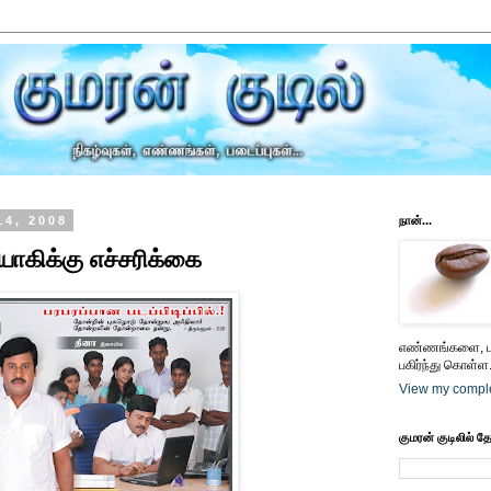
14, 2008
நான்...
யோகிக்கு எச்சரிக்கை
எண்ணங்களை, பட
பகிர்ந்து கொள்ள.
View my comple
குமரன் குடிலில் த