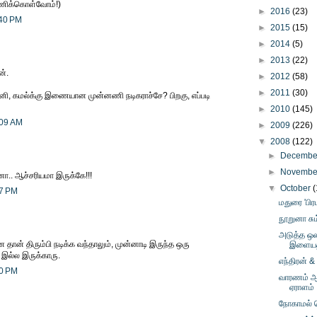
ணிக்கொள்வோம்!)
►
2016
(23)
:40 PM
►
2015
(15)
►
2014
(5)
►
2013
(22)
ன்.
►
2012
(58)
►
2011
(30)
னி, கமல்க்கு இணையான முன்னணி நடிகராச்சே? பிறகு, எப்படி
►
2010
(145)
:09 AM
►
2009
(226)
▼
2008
(122)
►
Decemb
►
Novemb
னா.. ஆச்சரியமா இருக்கே!!!
▼
October
(
17 PM
மதுரை 'பி
நூறுனா சு
அடுத்த ஒல
 தான் திரும்பி நடிக்க வந்தாலும், முன்னாடி இருந்த ஒரு
இளையத்
ல்ல இருக்காரு.
எந்திரன் &
10 PM
வாரணம் ஆய
ஏராளம்
நோகாமல் 