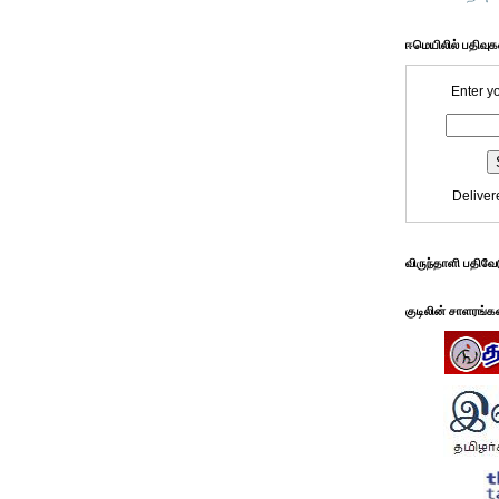
ஈமெயிலில் பதிவு
Enter y
Deliver
விருந்தாளி பதிவே
குடிலின் சாளரங்க