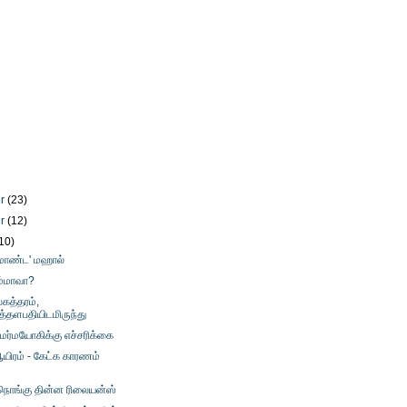
er
(23)
er
(12)
10)
ரமாண்ட' மஹால்
ம்மாவா?
கத்தரம்,
தளபதியிடமிருந்து
 மர்மயோகிக்கு எச்சரிக்கை
ிரம் - கேட்க காரணம்
நொங்கு தின்ன ரிலையன்ஸ்