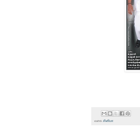
வகை
சினிமா